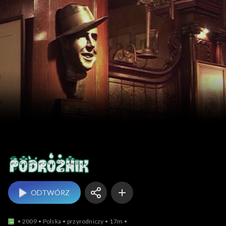
Podróżnik
ODTWÓRZ
2009
Polska
przyrodniczy
17m