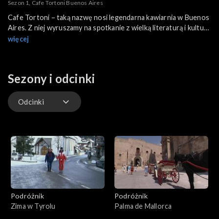
Sezon 1, Cafe Tortoni Buenos Aires
Cafe Tortoni – taką nazwę nosi legendarna kawiarnia w Buenos
Aires. Z niej wyruszamy na spotkanie z wielką literaturą i kulturą
stolicy Argentyny. Autorzy programu opowiedzą o pisarzach,
więcej
którzy wprowadzili Argentynę na salony Europy.
Sezony i odcinki
Odcinki
Odcinki
Podróżnik
Podróżnik
Zima w Tyrolu
Palma de Mallorca