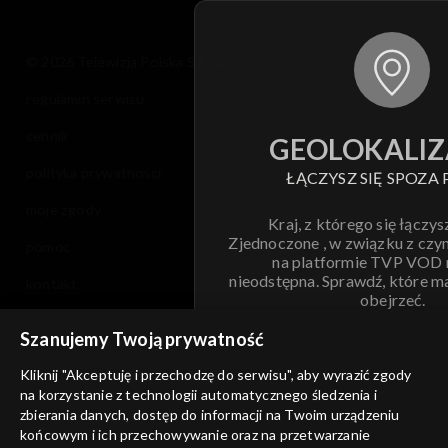
© 2026 Telewizja Polska S.A. w likwidacji
regulamin serwisu
cennik
GEOLOKALIZ
polityka prywatności
ŁĄCZYSZ SIĘ SPOZA 
moje zgody
Kraj, z którego się łączys
Zjednoczone , w związku z czy
pomoc
na platformie TVP VOD
nieodstępna. Sprawdź, które m
kontakt
obejrzeć.
voucher
Szanujemy Twoją prywatność
Nie pokazuj pon
dostępność
Kliknij "Akceptuję i przechodzę do serwisu", aby wyrazić zgody
na korzystanie z technologii automatycznego śledzenia i
informacje o dostawcy usług
ANULUJ
SP
zbierania danych, dostęp do informacji na Twoim urządzeniu
końcowym i ich przechowywanie oraz na przetwarzanie