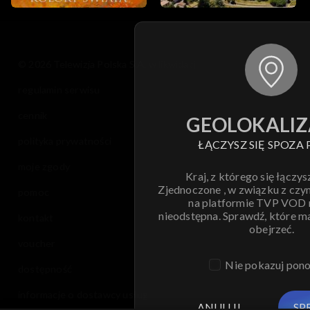
© 2026 Telewizja Polska S.A. w likwidacji
regulamin serwisu
cennik
GEOLOKALIZ
polityka prywatności
ŁĄCZYSZ SIĘ SPOZA 
moje zgody
Kraj, z którego się łączys
Zjednoczone , w związku z czy
pomoc
na platformie TVP VOD
nieodstępna. Sprawdź, które m
kontakt
obejrzeć.
voucher
Nie pokazuj pon
dostępność
informacje o dostawcy usług
ANULUJ
SP