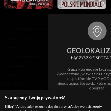
© 2026 Telewizja Polska S.A. w likwidacji
regulamin serwisu
cennik
GEOLOKALIZ
polityka prywatności
ŁĄCZYSZ SIĘ SPOZA 
moje zgody
Kraj, z którego się łączys
Zjednoczone , w związku z czy
pomoc
na platformie TVP VOD
nieodstępna. Sprawdź, które m
kontakt
obejrzeć.
voucher
Szanujemy Twoją prywatność
Nie pokazuj pon
dostępność
Kliknij "Akceptuję i przechodzę do serwisu", aby wyrazić zgody