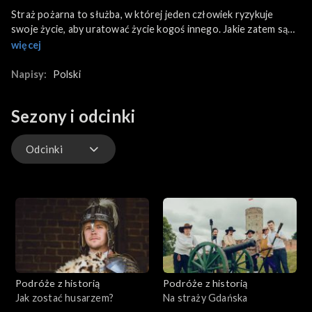
Straż pożarna to służba, w której jeden człowiek ryzykuje
swoje życie, aby uratować życie kogoś innego. Jakie zatem są
prapoczątki tego szlachetnego zawodu? Jak gaszono pierwsze
więcej
pożary? Czy używano w historycznych akcjach węży i hełmów,
które dzisiaj jednoznacznie kojarzą nam się ze strażakami? Aby
Napisy:
Polski
odpowiedzieć na te pytania Radosław Kotarski rusza do
Mysłowic i poznaje historię pożarnictwa. Sprawdza również co
Sezony i odcinki
z historycznego dziedzictwa zostało we współczesnej straży
pożarnej.
Odcinki
wideo
Odcinki
Podróże z historią
Podróże z historią
Jak zostać husarzem?
Na straży Gdańska