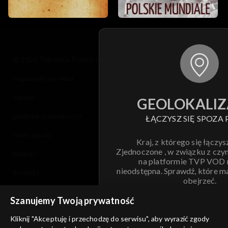
© 2026 Telewizja Polska S.A. w likwidacji
regulamin serwisu
cennik
GEOLOKALIZ
polityka prywatności
ŁĄCZYSZ SIĘ SPOZA 
moje zgody
Kraj, z którego się łączys
Zjednoczone , w związku z czy
pomoc
na platformie TVP VOD
nieodstępna. Sprawdź, które m
kontakt
obejrzeć.
voucher
Szanujemy Twoją prywatność
Nie pokazuj pon
dostępność
Kliknij "Akceptuję i przechodzę do serwisu", aby wyrazić zgody