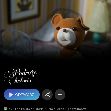
Podróże z historią
ODTWÓRZ
2017
Polska
historia
27m
Sezon 1, Łódź filmowa