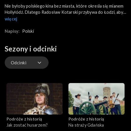
Nie byłoby polskiego kina bez miasta, które określa się mianem
Hollyłódź. Dlatego Radosław Kotarski przybywa do Łodzi, aby
poznać tajniki historycznych produkcji filmowych. Przygląda się
więcej
temu, jak tworzono filmy fabularne, gdzie wyświetlano
pierwsze ruchome obrazy i tworzy własną animację w
Napisy:
Polski
legendarnym studiu Se - Ma - For. Będzie to podróż pełna
dawnych, filmowych wspomnień.
Sezony i odcinki
Odcinki
wideo
Odcinki
Podróże z historią
Podróże z historią
Jak zostać husarzem?
Na straży Gdańska