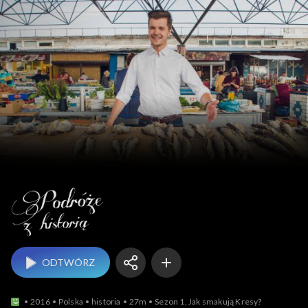
Podróże z historią
ODTWÓRZ
2016
Polska
historia
27m
Sezon 1, Jak smakują Kresy?