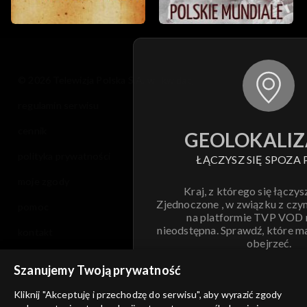
© 2026 Telewizja Polska S.A. w likwidacji
regulamin serwisu
cennik
GEOLOKALIZ
polityka prywatności
ŁĄCZYSZ SIĘ SPOZA 
moje zgody
Kraj, z którego się łączys
Zjednoczone , w związku z czy
pomoc
na platformie TVP VOD
nieodstępna. Sprawdź, które m
kontakt
obejrzeć.
voucher
Szanujemy Twoją prywatność
Nie pokazuj pon
dostępność
Kliknij "Akceptuję i przechodzę do serwisu", aby wyrazić zgody