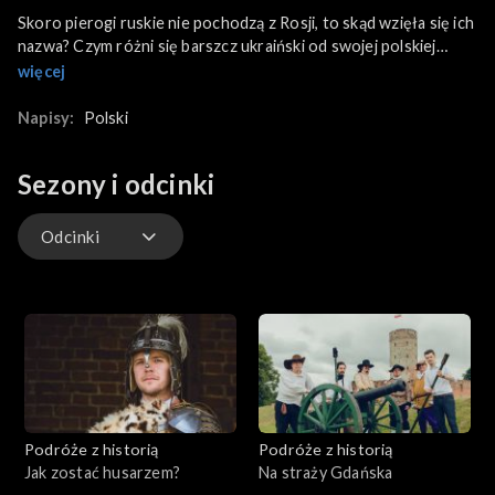
Skoro pierogi ruskie nie pochodzą z Rosji, to skąd wzięła się ich
nazwa? Czym różni się barszcz ukraiński od swojej polskiej
wersji? Radek Kotarski przemierza pola, restauracje i targi
więcej
Ukrainy...
Napisy:
Polski
Sezony i odcinki
Odcinki
wideo
Odcinki
Podróże z historią
Podróże z historią
Jak zostać husarzem?
Na straży Gdańska