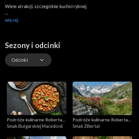
Wiele atrakcji, szczególnie kuchni rybnej.
więcej
W menu: ryba w mleku i wędzona flądra na ciepło.
Sezony i odcinki
Odcinki
Odcinki
Podróże kulinarne Roberta
Podróże kulinarne Roberta
Makłowicza
Smak Bułgarskiej Macedonii
Makłowicza
Smak Zillertal