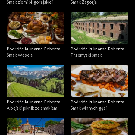
Makłowicza
Smak ziemi biłgorajskiej
Makłowicza
Smak Zagorja
Podróże kulinarne Roberta
Podróże kulinarne Roberta
Makłowicza
Smak Wesela
Makłowicza
Przemyski smak
Podróże kulinarne Roberta
Podróże kulinarne Roberta
Makłowicza
Alpejski piknik ze smakiem
Makłowicza
Smak winnych gęsi