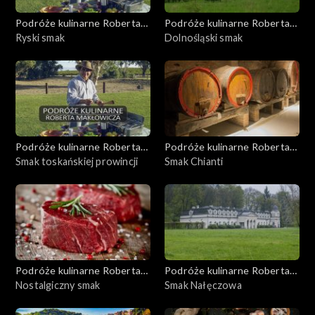
Podróże kulinarne Roberta
Podróże kulinarne Roberta
Makłowicza
Ryski smak
Makłowicza
Dolnośląski smak
Podróże kulinarne Roberta
Podróże kulinarne Roberta
Makłowicza
Smak toskańskiej prowincji
Makłowicza
Smak Chianti
Podróże kulinarne Roberta
Podróże kulinarne Roberta
Makłowicza
Nostalgiczny smak
Makłowicza
Smak Nałęczowa