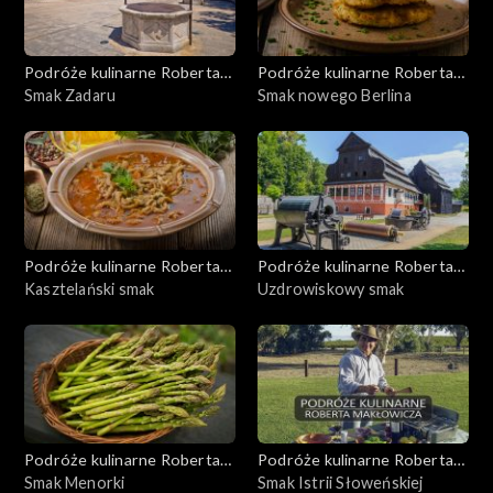
Podróże kulinarne Roberta
Podróże kulinarne Roberta
Makłowicza
Smak Zadaru
Makłowicza
Smak nowego Berlina
Podróże kulinarne Roberta
Podróże kulinarne Roberta
Makłowicza
Kasztelański smak
Makłowicza
Uzdrowiskowy smak
Podróże kulinarne Roberta
Podróże kulinarne Roberta
Makłowicza
Smak Menorki
Makłowicza
Smak Istrii Słoweńskiej