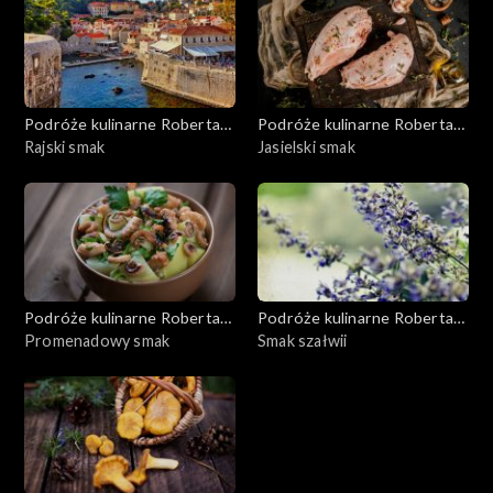
Podróże kulinarne Roberta
Podróże kulinarne Roberta
Makłowicza
Rajski smak
Makłowicza
Jasielski smak
Podróże kulinarne Roberta
Podróże kulinarne Roberta
Makłowicza
Promenadowy smak
Makłowicza
Smak szałwii