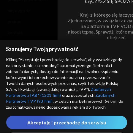
ŁĄCZYSZ SIĘ SPOZA 
moje zgody
Kraj, z którego się łączys
Zjednoczone , w związku z czy
pomoc
na platformie TVP VOD
nieodstępna. Sprawdź, które m
kontakt
obejrzeć.
voucher
Szanujemy Twoją prywatność
Nie pokazuj pon
dostępność
Kliknij "Akceptuję i przechodzę do serwisu", aby wyrazić zgody
informacje o dostawcy usług
na korzystanie z technologii automatycznego śledzenia i
ANULUJ
SP
zbierania danych, dostęp do informacji na Twoim urządzeniu
końcowym i ich przechowywanie oraz na przetwarzanie
Twoich danych osobowych przez nas, czyli Telewizję Polską
S.A. w likwidacji (zwaną dalej również „TVP”),
Zaufanych
Partnerów z IAB* (1201 firm)
oraz pozostałych
Zaufanych
Partnerów TVP (93 firm)
, w celach marketingowych (w tym do
zautomatyzowanego dopasowania reklam do Twoich
zainteresowań i mierzenia ich skuteczności) i pozostałych,
które wskazujemy poniżej, a także zgody na udostępnianie
Akceptuję i przechodzę do serwisu
przez nas identyfikatora PPID do Google.