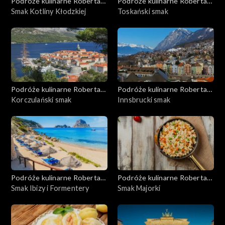
Podróże kulinarne Roberta
Podróże kulinarne Roberta
Makłowicza
Smak Kotliny Kłodzkiej
Makłowicza
Toskański smak
Podróże kulinarne Roberta
Podróże kulinarne Roberta
Makłowicza
Korczulański smak
Makłowicza
Innsbrucki smak
Podróże kulinarne Roberta
Podróże kulinarne Roberta
Makłowicza
Smak Ibizy i Formentery
Makłowicza
Smak Majorki