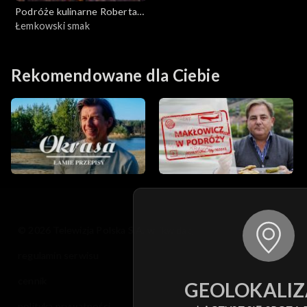
Podróże kulinarne Roberta
Makłowicza
Łemkowski smak
Rekomendowane dla Ciebie
© 2026 Telewizja Polska S.A. w likwidacji
regulamin serwisu
cennik
GEOLOKALIZ
polityka prywatności