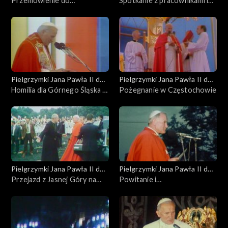
Polski
Przemówienie do
Polski
Spotkanie z pracownikami i
duchowieństwa
studentami KUL
Pielgrzymki Jana Pawła II do
Pielgrzymki Jana Pawła II do
Polski
Homilia dla Górnego Śląska i
Polski
Pożegnanie w Częstochowie
Zagłębia
Pielgrzymki Jana Pawła II do
Pielgrzymki Jana Pawła II do
Polski
Przejazd z Jasnej Góry na
Polski
Powitanie i
lądowisko
błogosławieństwo