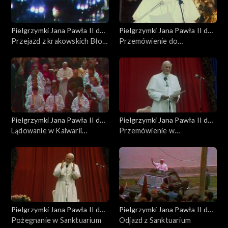
Pielgrzymki Jana Pawła II do
Pielgrzymki Jana Pawła II do
Polski
Przejazd z krakowskich Błoni
Polski
Przemówienie do
na Wawel
duchowieństwa
Pielgrzymki Jana Pawła II do
Pielgrzymki Jana Pawła II do
Polski
Lądowanie w Kalwarii
Polski
Przemówienie w
Zebrzydowskiej
Sanktuarium
Pielgrzymki Jana Pawła II do
Pielgrzymki Jana Pawła II do
Polski
Pożegnanie w Sanktuarium
Polski
Odjazd z Sanktuarium