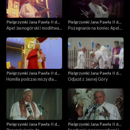
Pielgrzymki Jana Pawła II do
Pielgrzymki Jana Pawła II do
Polski
Apel Jasnogórski i modlitwa
Polski
Pożegnanie na koniec Apelu
„Pod Twoją obronę”
Jasnogórskiego
Pielgrzymki Jana Pawła II do
Pielgrzymki Jana Pawła II do
Polski
Homilia podczas mszy dla
Polski
Odjazd z Jasnej Góry
seminarzystów
Pielgrzymki Jana Pawła II do
Pielgrzymki Jana Pawła II do