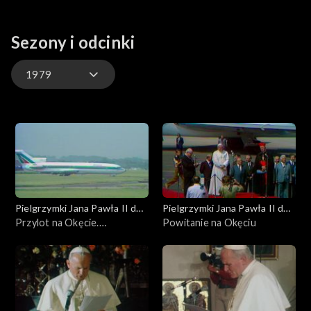
Sezony i odcinki
1979
1979
1983
1987
Pielgrzymki Jana Pawła II do
Pielgrzymki Jana Pawła II do
1991
Polski
Przylot na Okęcie.
Polski
Powitanie na Okęciu
Ucałowanie ojczystej ziemi
1995
1997