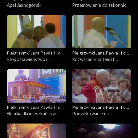
Polski
Apel Jasnogórski
Polski
Przemówienie do zakonnic
Pielgrzymki Jana Pawła II do
Pielgrzymki Jana Pawła II do
Polski
Błogosławieństwo i
Polski
Rozważania na temat
końcowa wypowiedź do
modlitwy Anioł Pański
zakonnic
Pielgrzymki Jana Pawła II do
Pielgrzymki Jana Pawła II do
Polski
Homilia dla mieszkańców
Polski
Podziękowanie na
Dolnego Śląska
zakończenie Mszy Świętej