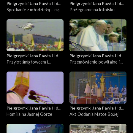
Pielgrzymki Jana Pawła II do
Pielgrzymki Jana Pawła II do
Polski
Spotkanie z młodzieżą – ciąg
Polski
Pożegnanie na lotnisku
dalszy
Pielgrzymki Jana Pawła II do
Pielgrzymki Jana Pawła II do
Polski
Przylot śmigłowcem i
Polski
Przemówienie powitalne i
przejazd na Jasną Górę
błogosławieństwo
Pielgrzymki Jana Pawła II do
Pielgrzymki Jana Pawła II do
Polski
Homilia na Jasnej Górze
Polski
Akt Oddania Matce Bożej