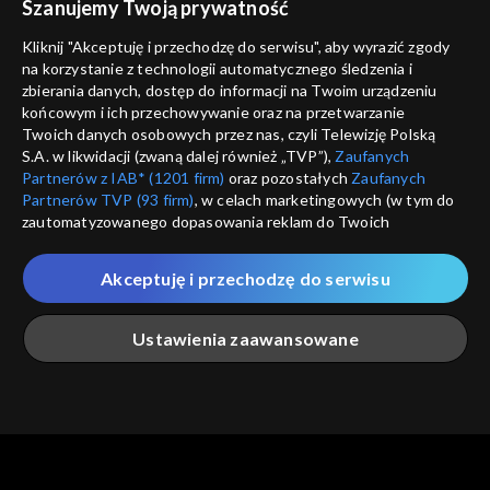
Szanujemy Twoją prywatność
Nie pokazuj pon
dostępność
Kliknij "Akceptuję i przechodzę do serwisu", aby wyrazić zgody
informacje o dostawcy usług
na korzystanie z technologii automatycznego śledzenia i
ANULUJ
SP
zbierania danych, dostęp do informacji na Twoim urządzeniu
końcowym i ich przechowywanie oraz na przetwarzanie
Twoich danych osobowych przez nas, czyli Telewizję Polską
S.A. w likwidacji (zwaną dalej również „TVP”),
Zaufanych
Partnerów z IAB* (1201 firm)
oraz pozostałych
Zaufanych
Partnerów TVP (93 firm)
, w celach marketingowych (w tym do
zautomatyzowanego dopasowania reklam do Twoich
zainteresowań i mierzenia ich skuteczności) i pozostałych,
które wskazujemy poniżej, a także zgody na udostępnianie
Akceptuję i przechodzę do serwisu
przez nas identyfikatora PPID do Google.
Twoje dane osobowe zbierane podczas odwiedzania przez
Ustawienia zaawansowane
Ciebie naszych
poszczególnych serwisów
zwanych dalej
„Portalem”, w tym informacje zapisywane za pomocą
technologii takich jak: pliki cookie, sygnalizatory WWW lub
innych podobnych technologii umożliwiających świadczenie
Główna
Szukaj
Moja lista
Na żywo
Więcej
dopasowanych i bezpiecznych usług, personalizację treści
oraz reklam, udostępnianie funkcji mediów społecznościowych
oraz analizowanie ruchu w Internecie.