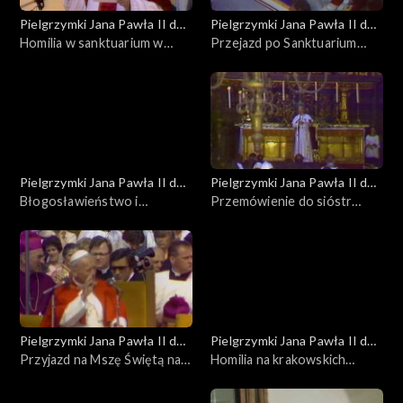
Pielgrzymki Jana Pawła II do
Pielgrzymki Jana Pawła II do
Polski
Homilia w sanktuarium w
Polski
Przejazd po Sanktuarium
Mogile
Krzyża Świętego w Mogile
Pielgrzymki Jana Pawła II do
Pielgrzymki Jana Pawła II do
Polski
Błogosławieństwo i
Polski
Przemówienie do sióstr
pożegnanie w sanktuarium w
zakonnych
Mogile
Pielgrzymki Jana Pawła II do
Pielgrzymki Jana Pawła II do
Polski
Przyjazd na Mszę Świętą na
Polski
Homilia na krakowskich
Błoniach
Błoniach