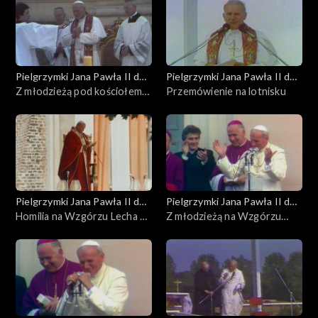
Pielgrzymki Jana Pawła II do
Pielgrzymki Jana Pawła II do
Polski
Z młodzieżą pod kościołem
Polski
Przemówienie na lotnisku
św. Anny
Pielgrzymki Jana Pawła II do
Pielgrzymki Jana Pawła II do
Polski
Homilia na Wzgórzu Lecha w
Polski
Z młodzieżą na Wzgórzu
Gnieźnie
Lecha w Gnieźnie