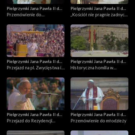
1999
Pielgrzymki Jana Pawła II do
Pielgrzymki Jana Pawła II do
Polski
Przemówienie do
Polski
„Kościół nie pragnie żadnych
2002
duchowieństwa w Katedrze
przywilejów”. Przemówienie
w Belwederze
Pielgrzymki Jana Pawła II do
Pielgrzymki Jana Pawła II do
Polski
Przejazd na pl. Zwycięstwa i
Polski
Historyczna homilia w
złożenie kwiatów
Warszawie
Pielgrzymki Jana Pawła II do
Pielgrzymki Jana Pawła II do
Polski
Przejazd do Rezydencji
Polski
Przemówienie do młodzieży
Arcybiskupów Warszawskich