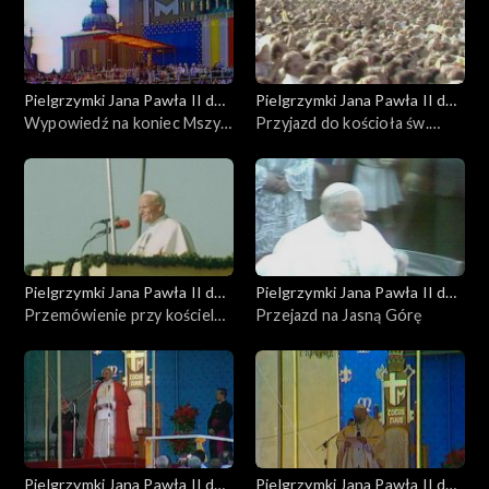
Pielgrzymki Jana Pawła II do
Pielgrzymki Jana Pawła II do
Polski
Wypowiedź na koniec Mszy
Polski
Przyjazd do kościoła św.
Świętej
Zygmunta
Pielgrzymki Jana Pawła II do
Pielgrzymki Jana Pawła II do
Polski
Przemówienie przy kościele
Polski
Przejazd na Jasną Górę
św. Zygmunta
Pielgrzymki Jana Pawła II do
Pielgrzymki Jana Pawła II do