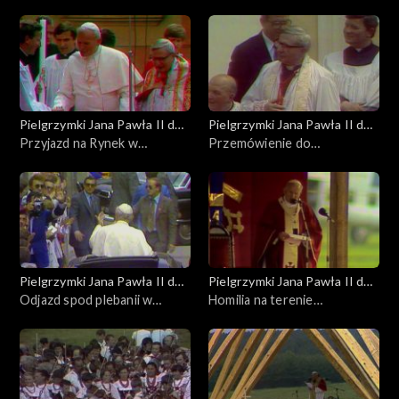
Pielgrzymki Jana Pawła II do
Pielgrzymki Jana Pawła II do
Polski
Przyjazd na Rynek w
Polski
Przemówienie do
Wadowicach
mieszkańców Wadowic
Pielgrzymki Jana Pawła II do
Pielgrzymki Jana Pawła II do
Polski
Odjazd spod plebanii w
Polski
Homilia na terenie
Wadowicach
Auschwitz-Birkenau