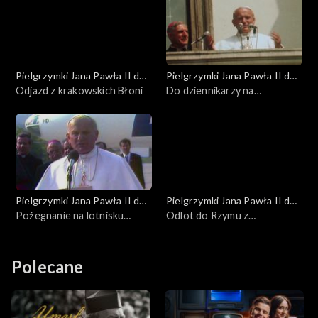
Pielgrzymki Jana Pawła II do
Pielgrzymki Jana Pawła II do
Polski
Odjazd z krakowskich Błoni
Polski
Do dziennikarzy na
dziedzińcu kurii krakowskiej
Pielgrzymki Jana Pawła II do
Pielgrzymki Jana Pawła II do
Polski
Pożegnanie na lotnisku
Polski
Odlot do Rzymu z
Balice
krakowskiego lotniska Balice
Polecane