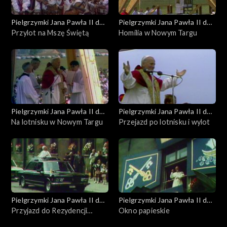
Pielgrzymki Jana Pawła II do
Pielgrzymki Jana Pawła II do
Polski
Przylot na Mszę Świętą
Polski
Homilia w Nowym Targu
Pielgrzymki Jana Pawła II do
Pielgrzymki Jana Pawła II do
Polski
Na lotnisku w Nowym Targu
Polski
Przejazd po lotnisku i wylot
Pielgrzymki Jana Pawła II do
Pielgrzymki Jana Pawła II do
Polski
Przyjazd do Rezydencji
Polski
Okno papieskie
Biskupów Krakowskich