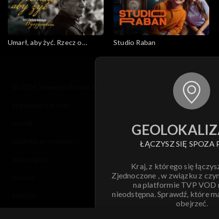
Umarł, aby żyć. Rzecz o
Studio Raban
Stefanie Kardynale
Wyszyńskim
© 2026 Telewizja Polska S.A. w likwidacji
regulamin serwisu
cennik
GEOLOKALIZ
polityka prywatności
ŁĄCZYSZ SIĘ SPOZA 
moje zgody
Kraj, z którego się łączys
Zjednoczone , w związku z czy
pomoc
na platformie TVP VOD
nieodstępna. Sprawdź, które m
kontakt
obejrzeć.
voucher