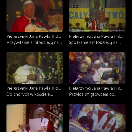
Pielgrzymki Jana Pawła II do
Pielgrzymki Jana Pawła II do
Polski
Przywitanie z młodzieżą na
Polski
Spotkanie z młodzieżą na
krakowskiej Skałce
Skałce
Pielgrzymki Jana Pawła II do
Pielgrzymki Jana Pawła II do
Polski
Do chorych w kościele
Polski
Przylot śmigłowcem do
franciszkanów
Mogiły