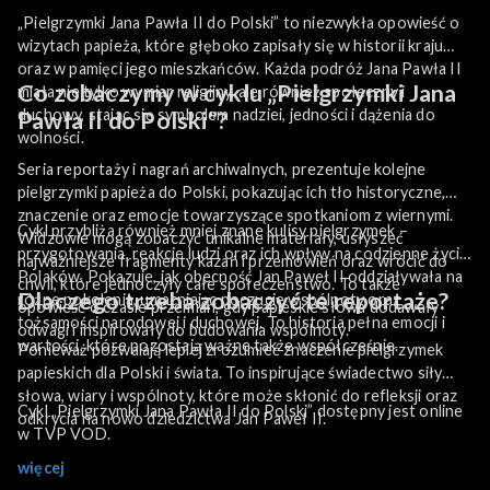
„Pielgrzymki Jana Pawła II do Polski” to niezwykła opowieść o
wizytach papieża, które głęboko zapisały się w historii kraju
oraz w pamięci jego mieszkańców. Każda podróż Jana Pawła II
Co zobaczymy w cyklu „Pielgrzymki Jana
miała nie tylko wymiar religijny, ale również społeczny i
duchowy, stając się symbolem nadziei, jedności i dążenia do
Pawła II do Polski”?
wolności.
Seria reportaży i nagrań archiwalnych, prezentuje kolejne
pielgrzymki papieża do Polski, pokazując ich tło historyczne,
znaczenie oraz emocje towarzyszące spotkaniom z wiernymi.
Cykl przybliża również mniej znane kulisy pielgrzymek –
Widzowie mogą zobaczyć unikalne materiały, usłyszeć
przygotowania, reakcje ludzi oraz ich wpływ na codzienne życie
najważniejsze fragmenty kazań i przemówień oraz wrócić do
Polaków. Pokazuje, jak obecność Jan Paweł II oddziaływała na
chwil, które jednoczyły całe społeczeństwo. To także
Dlaczego trzeba zobaczyć te reportaże?
różne pokolenia, umacniając poczucie wspólnoty oraz
opowieść o czasie przemian, gdy papieskie słowa dodawały
tożsamości narodowej i duchowej. To historia pełna emocji i
odwagi i inspirowały do budowania wspólnoty.
wartości, które pozostają ważne także współcześnie.
Ponieważ pozwalają lepiej zrozumieć znaczenie pielgrzymek
papieskich dla Polski i świata. To inspirujące świadectwo siły
słowa, wiary i wspólnoty, które może skłonić do refleksji oraz
Cykl „Pielgrzymki Jana Pawła II do Polski” dostępny jest online
odkrycia na nowo dziedzictwa Jan Paweł II.
w TVP VOD.
więcej