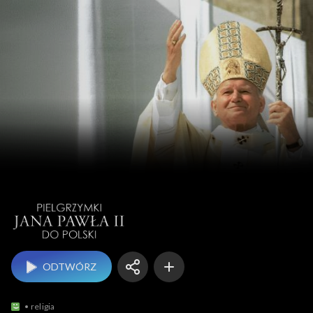
Pielgrzymki J
ODTWÓRZ
religia