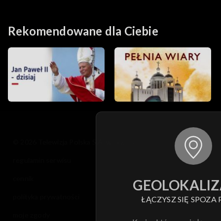
CSSE
Rekomendowane dla Ciebie
© 2026 Telewizja Polska S.A. w likwidacji
regulamin serwisu
cennik
GEOLOKALIZ
polityka prywatności
ŁĄCZYSZ SIĘ SPOZA 
moje zgody