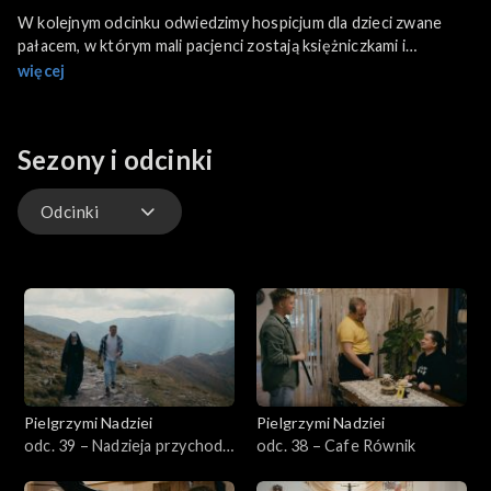
W kolejnym odcinku odwiedzimy hospicjum dla dzieci zwane
pałacem, w którym mali pacjenci zostają księżniczkami i
książętami, bo czasem zmiana perspektywy może wlać w serca
więcej
ich oraz ich rodzin ogrom nadziei. Franek spotka się z panią Tisą
Żawrocką-Kwiatkowską – założycielką Fundacji Gajusz.
Sezony i odcinki
Odcinki
Odcinki
Pielgrzymi Nadziei
Pielgrzymi Nadziei
odc. 39 – Nadzieja przychodzi
odc. 38 – Cafe Równik
w drugim człowieku