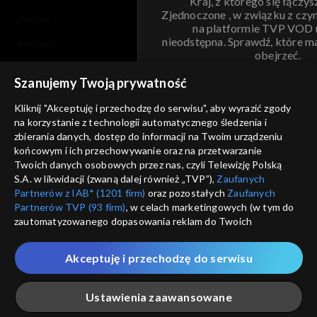
Kraj, z którego się łączys
Zjednoczone , w związku z czy
pomoc
na platformie TVP VOD
nieodstępna. Sprawdź, które m
kontakt
obejrzeć.
voucher
Szanujemy Twoją prywatność
Nie pokazuj pon
dostępność
Kliknij "Akceptuję i przechodzę do serwisu", aby wyrazić zgody
informacje o dostawcy usług
na korzystanie z technologii automatycznego śledzenia i
ANULUJ
SP
zbierania danych, dostęp do informacji na Twoim urządzeniu
końcowym i ich przechowywanie oraz na przetwarzanie
Twoich danych osobowych przez nas, czyli Telewizję Polską
S.A. w likwidacji (zwaną dalej również „TVP”),
Zaufanych
Partnerów z IAB* (1201 firm)
oraz pozostałych
Zaufanych
Partnerów TVP (93 firm)
, w celach marketingowych (w tym do
zautomatyzowanego dopasowania reklam do Twoich
zainteresowań i mierzenia ich skuteczności) i pozostałych,
które wskazujemy poniżej, a także zgody na udostępnianie
Akceptuję i przechodzę do serwisu
przez nas identyfikatora PPID do Google.
Twoje dane osobowe zbierane podczas odwiedzania przez
Ustawienia zaawansowane
Ciebie naszych
poszczególnych serwisów
zwanych dalej
„Portalem”, w tym informacje zapisywane za pomocą