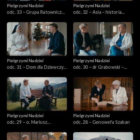
Pielgrzymi Nadziei
Pielgrzymi Nadziei
odc. 33 – Grupa Ratownicza
odc. 32 – Asia – historia
Nadzieja
(nie)samotnej matki
Pielgrzymi Nadziei
Pielgrzymi Nadziei
odc. 31 – Dom dla Dziewczyn
odc. 30 – dr Grabowski –
– Dominikanki w Mielżynie
Hospicjum Proroka Eliasza
Pielgrzymi Nadziei
Pielgrzymi Nadziei
odc. 29 – o. Mariusz
odc. 28 – Genowefa Szaban
Wójtowicz OCD