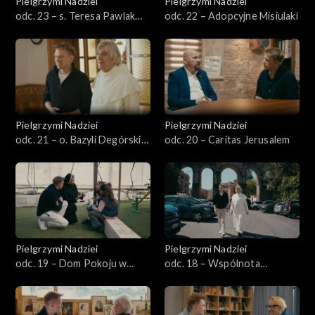
Pielgrzymi Nadziei
Pielgrzymi Nadziei
odc. 23 – s. Teresa Pawlak
odc. 22 – Adopcyjne Misiulaki
ZSAPU
Pielgrzymi Nadziei
Pielgrzymi Nadziei
odc. 21 – o. Bazyli Degórski
odc. 20 – Caritas Jerusalem
OSPPE
Pielgrzymi Nadziei
Pielgrzymi Nadziei
odc. 19 – Dom Pokoju w
odc. 18 – Wspólnota
Betlejem
SANT'EGIDIO