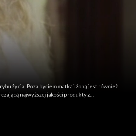
ybu życia. Poza byciem matką i żoną jest również
rczającą najwyższej jakości produkty z
gląd zszedł na dalszy plan a przecież budowa
rzychodzi Ewa Mingę, która wraz z ekspertami