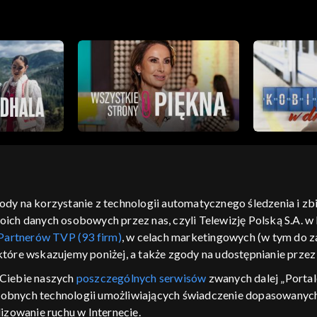
gody na korzystanie z technologii automatycznego śledzenia i z
h danych osobowych przez nas, czyli Telewizję Polską S.A. w l
moje zgody
pomoc
kontakt
voucher
dostępno
Partnerów TVP (93 firm)
, w celach marketingowych (w tym do
CJA
 które wskazujemy poniżej, a także zgody na udostępnianie prze
LSKI
Ciebie naszych
poszczególnych serwisów
zwanych dalej „Portal
dobnych technologii umożliwiających świadczenie dopasowanych i
y Zjednoczone ,
 platformie TVP
izowanie ruchu w Internecie.