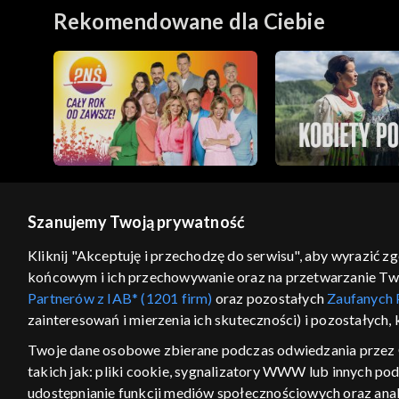
Rekomendowane dla Ciebie
Szanujemy Twoją prywatność
© 2026 Telewizja Polska S.A. w likwidacji
Kliknij "Akceptuję i przechodzę do serwisu", aby wyrazić z
końcowym i ich przechowywanie oraz na przetwarzanie Twoic
regulamin serwisu
cennik
polityka prywatności
Partnerów z IAB* (1201 firm)
oraz pozostałych
Zaufanych 
GEOLOKALIZA
zainteresowań i mierzenia ich skuteczności) i pozostałych,
ŁĄCZYSZ SIĘ SPOZA PO
Twoje dane osobowe zbierane podczas odwiedzania przez 
takich jak: pliki cookie, sygnalizatory WWW lub innych po
Kraj, z którego się łączysz, to Stan
w związku z czym część tytułów na
udostępnianie funkcji mediów społecznościowych oraz anal