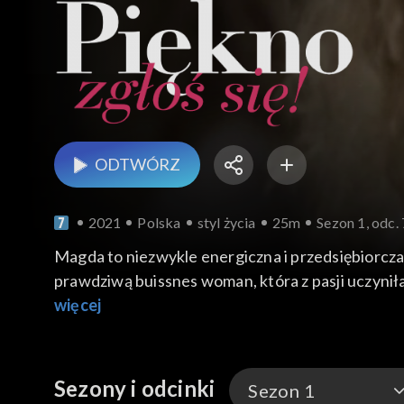
ODTWÓRZ
2021
Polska
styl życia
25m
Sezon 1, odc. 
Magda to niezwykle energiczna i przedsiębiorcza
prawdziwą buissnes woman, która z pasji uczyniła
wykorzystaniem naturalnych składników. Praca na
więcej
wizerunku firmy oraz jej rozwój opiera się także
pokaże Magdzie jak w szybki i łatwy sposób przy
Sezony i odcinki
Sezon 1