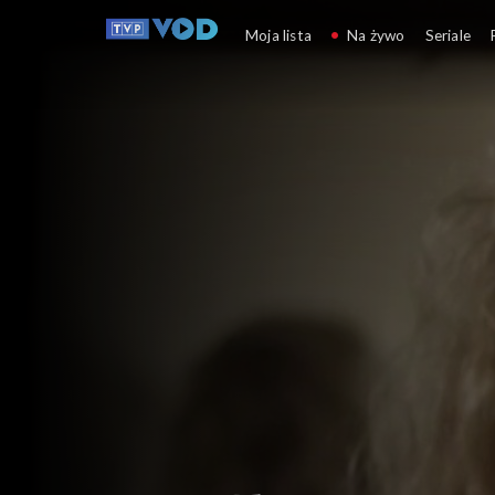
Piękno, zgłoś się!
Moja lista
Na żywo
Seriale