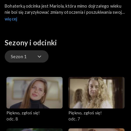
Bohaterką odcinka jest Mariola, która mimo dojrzałego wieku
nie boi się zaryzykować zmiany otoczenia i poszukiwania swojej
drogi życiowej na nowo. Jednak odwaga do przeprowadzania
więcej
się do dużego miasta to nie wszystko. Męczy ją niepewność co
do swojego wyglądu. Zwłaszcza jeśli chodzi o eleganckie
wyjście do filharmonii. Pomoże jej w tym Ewa Minge wraz ze
Sezony i odcinki
swoją drużyną ekspertów.
Sezon 1
Sezon 4
Sezon 3
Sezon 2
Piękno, zgłoś się!
Piękno, zgłoś się!
Sezon 1
odc. 8
odc. 7