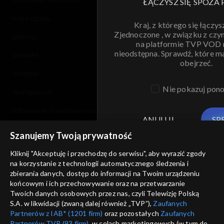
ŁĄCZYSZ SIĘ SPOZA 
moje zgody
Kraj, z którego się łączys
Zjednoczone , w związku z czy
pomoc
na platformie TVP VOD
nieodstępna. Sprawdź, które m
kontakt
obejrzeć.
voucher
Nie pokazuj pon
dostępność
informacje o dostawcy usług
ANULUJ
SP
Szanujemy Twoją prywatność
Kliknij "Akceptuję i przechodzę do serwisu", aby wyrazić zgody
na korzystanie z technologii automatycznego śledzenia i
zbierania danych, dostęp do informacji na Twoim urządzeniu
końcowym i ich przechowywanie oraz na przetwarzanie
Twoich danych osobowych przez nas, czyli Telewizję Polską
S.A. w likwidacji (zwaną dalej również „TVP”),
Zaufanych
Partnerów z IAB* (1201 firm)
oraz pozostałych
Zaufanych
Partnerów TVP (93 firm)
, w celach marketingowych (w tym do