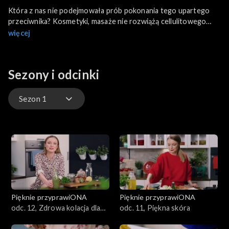
Która z nas nie podejmowała prób pokonania tego upartego
przeciwnika? Kosmetyki, masaże nie rozwiążą cellulitowego
problemu, dopóki nie zrozumiemy, że najskuteczniejszą broń
więcej
mamy na talerzu. Agnieszka Mielczarek podpowie nam, jak
komponować nasz dietetyczny arsenał, by cellulit nie miał z
nami szans, ale także, jak gotować tak, by cała rodzina cieszyła
Sezony i odcinki
się smakiem przy wspólnym stole, nawet, kiedy my pichcimy dla
urody.
Sezon 1
Sezon 5
Sezon 4
Sezon 3
Pięknie przyprawiONA
Pięknie przyprawiONA
Sezon 2
odc. 12, Zdrowa kolacja dla
odc. 11, Piękna skóra
całej rodziny