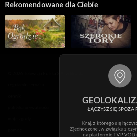
Rekomendowane dla Ciebie
© 2026 Telewizja Polska S.A. w likwidacji
regulamin serwisu
cennik
GEOLOKALIZ
polityka prywatności
ŁĄCZYSZ SIĘ SPOZA 
moje zgody
Kraj, z którego się łączys
Zjednoczone , w związku z czy
pomoc
na platformie TVP VOD