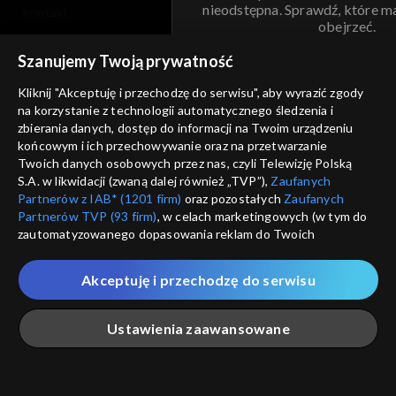
nieodstępna. Sprawdź, które m
kontakt
obejrzeć.
voucher
Szanujemy Twoją prywatność
Nie pokazuj pon
dostępność
Kliknij "Akceptuję i przechodzę do serwisu", aby wyrazić zgody
na korzystanie z technologii automatycznego śledzenia i
informacje o dostawcy usług
ANULUJ
SP
zbierania danych, dostęp do informacji na Twoim urządzeniu
końcowym i ich przechowywanie oraz na przetwarzanie
Twoich danych osobowych przez nas, czyli Telewizję Polską
S.A. w likwidacji (zwaną dalej również „TVP”),
Zaufanych
Partnerów z IAB* (1201 firm)
oraz pozostałych
Zaufanych
Partnerów TVP (93 firm)
, w celach marketingowych (w tym do
zautomatyzowanego dopasowania reklam do Twoich
zainteresowań i mierzenia ich skuteczności) i pozostałych,
które wskazujemy poniżej, a także zgody na udostępnianie
Akceptuję i przechodzę do serwisu
przez nas identyfikatora PPID do Google.
Twoje dane osobowe zbierane podczas odwiedzania przez
Ustawienia zaawansowane
Ciebie naszych
poszczególnych serwisów
zwanych dalej
„Portalem”, w tym informacje zapisywane za pomocą
technologii takich jak: pliki cookie, sygnalizatory WWW lub
innych podobnych technologii umożliwiających świadczenie
Główna
Szukaj
Moja lista
Na żywo
Więcej