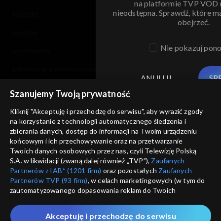
na platformie TVP VOD
nieodstępna. Sprawdź, które m
kontakt
obejrzeć.
voucher
Nie pokazuj pon
dostępność
informacje o dostawcy usług
ANULUJ
SP
Szanujemy Twoją prywatność
Kliknij "Akceptuję i przechodzę do serwisu", aby wyrazić zgody
na korzystanie z technologii automatycznego śledzenia i
zbierania danych, dostęp do informacji na Twoim urządzeniu
końcowym i ich przechowywanie oraz na przetwarzanie
Twoich danych osobowych przez nas, czyli Telewizję Polską
S.A. w likwidacji (zwaną dalej również „TVP”),
Zaufanych
Partnerów z IAB* (1201 firm)
oraz pozostałych
Zaufanych
Partnerów TVP (93 firm)
, w celach marketingowych (w tym do
zautomatyzowanego dopasowania reklam do Twoich
zainteresowań i mierzenia ich skuteczności) i pozostałych,
które wskazujemy poniżej, a także zgody na udostępnianie
Akceptuję i przechodzę do serwisu
przez nas identyfikatora PPID do Google.