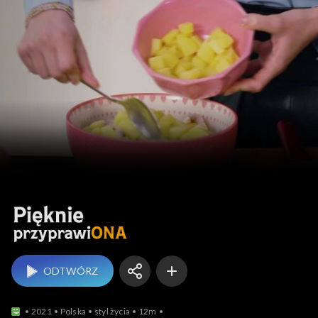
Pięknie przyprawiONA
ODTWÓRZ
2021
Polska
styl życia
12m