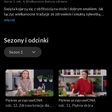
Sezon 1, odc. 4, Wielkanocna dieta na zdrowie
Święta kojarzą się z obfitością na stole i dobrym smakiem. Jak
łączyć wielkanocne tradycje ze zdrowiem i smukłą sylwetką.
Odkrycie walorów dietetycznego superbohatera polskiej
więcej
kuchni, czyli chrzanu. Prowadzi: Agnieszka Mielczarek.
Sezony i odcinki
Sezon 1
Sezon 5
Sezon 4
Sezon 3
Pięknie przyprawiONA
Pięknie przyprawiONA
Sezon 2
odc. 12, Zdrowa kolacja dla
odc. 11, Piękna skóra
całej rodziny