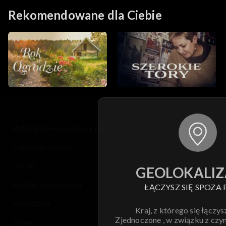
Rekomendowane dla Ciebie
© 2026 Telewizja Polska S.A. w likwidacji
regulamin serwisu
cennik
GEOLOKALIZ
polityka prywatności
ŁĄCZYSZ SIĘ SPOZA 
moje zgody
Kraj, z którego się łączys
Zjednoczone , w związku z czy
pomoc