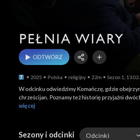
ODTWÓRZ
2025
Polska
religijny
22m
Sezon 1, 13.02
W odcinku odwiedzimy Komańczę, gdzie obejrzym
chrześcijan. Poznamy też historię przyjaźni dwó
więcej
Sezony i odcinki
Odcinki