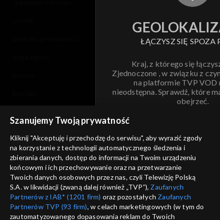
regulamin serwisu
cennik
GEOLOKALIZ
polityka prywatności
ŁĄCZYSZ SIĘ SPOZA 
moje zgody
Kraj, z którego się łączys
Zjednoczone , w związku z czy
pomoc
na platformie TVP VOD
nieodstępna. Sprawdź, które m
kontakt
obejrzeć.
voucher
Szanujemy Twoją prywatność
Nie pokazuj pon
dostępność
Kliknij "Akceptuję i przechodzę do serwisu", aby wyrazić zgody
informacje o dostawcy usług
na korzystanie z technologii automatycznego śledzenia i
ANULUJ
SP
zbierania danych, dostęp do informacji na Twoim urządzeniu
końcowym i ich przechowywanie oraz na przetwarzanie
Twoich danych osobowych przez nas, czyli Telewizję Polską
S.A. w likwidacji (zwaną dalej również „TVP”),
Zaufanych
Partnerów z IAB* (1201 firm)
oraz pozostałych
Zaufanych
Partnerów TVP (93 firm)
, w celach marketingowych (w tym do
zautomatyzowanego dopasowania reklam do Twoich