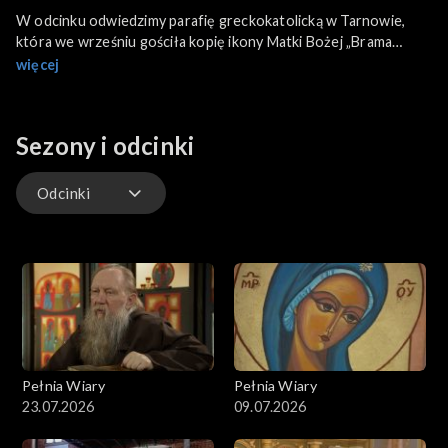
W odcinku odwiedzimy parafię greckokatolicką w Tarnowie,
która we wrześniu gościła kopię ikony Matki Bożej „Brama
Miłosierdzia” w ramach peregrynacji. Usłyszymy opowieść o
więcej
księdzu Bogdanie Poliwce ze wsi Bobrówko koło Strzelec
Krajeńskich, który mimo iż był wschodniego obrządku, w latach
powojennych pracował jako duszpasterz rzymskokatolicki. Na
Sezony i odcinki
koniec odwiedzimy Szprotawę, gdzie mieszkańcy walczyli z
powodzią.
Odcinki
Odcinki
Pełnia Wiary
Pełnia Wiary
23.07.2026
09.07.2026