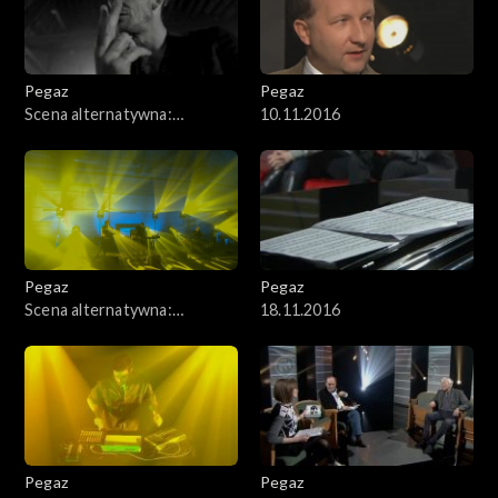
Pegaz
Pegaz
Scena alternatywna:
10.11.2016
Wojciech Mazolewski z
gośćmi
Pegaz
Pegaz
Scena alternatywna:
18.11.2016
MIKROBI.T
Pegaz
Pegaz