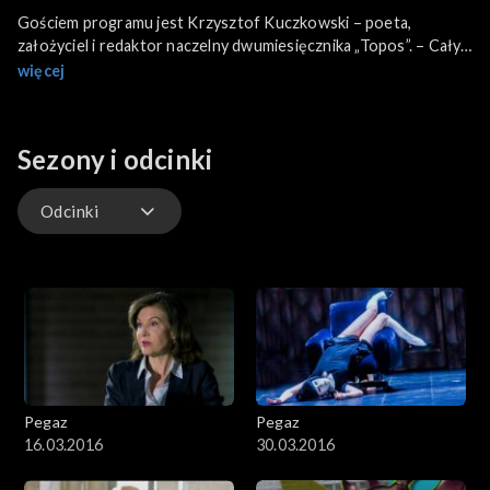
Gościem programu jest Krzysztof Kuczkowski – poeta,
założyciel i redaktor naczelny dwumiesięcznika „Topos”. – Cały
czas mi się wydaje, że poeci mają coś ważnego do powiedzenia –
więcej
Kuczkowski mówi czemu założył własny tytuł. Poeta opowiada
co go inspiruje w pracy, a także nawiązuje do początków kariery.
Sezony i odcinki
Odcinki
Odcinki
Pegaz
Pegaz
16.03.2016
30.03.2016