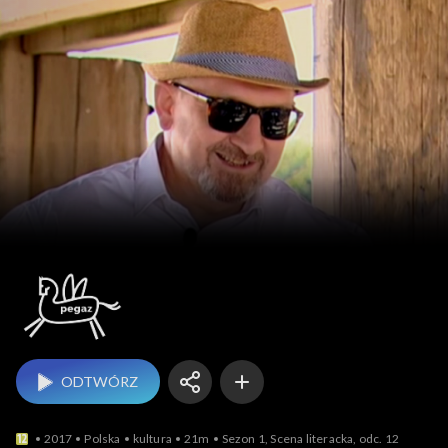
Pegaz
ODTWÓRZ
2017
Polska
kultura
21m
Sezon 1, Scena literacka, odc. 12