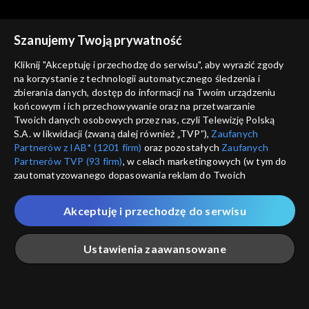
Szanujemy Twoją prywatność
Kliknij "Akceptuję i przechodzę do serwisu", aby wyrazić zgody
na korzystanie z technologii automatycznego śledzenia i
zbierania danych, dostęp do informacji na Twoim urządzeniu
Pegaz
Pegaz
końcowym i ich przechowywanie oraz na przetwarzanie
30.10.2019
06.11.2019
Twoich danych osobowych przez nas, czyli Telewizję Polską
S.A. w likwidacji (zwaną dalej również „TVP”),
Zaufanych
Partnerów z IAB* (1201 firm)
oraz pozostałych
Zaufanych
Partnerów TVP (93 firm)
, w celach marketingowych (w tym do
zautomatyzowanego dopasowania reklam do Twoich
zainteresowań i mierzenia ich skuteczności) i pozostałych,
które wskazujemy poniżej, a także zgody na udostępnianie
Akceptuję i przechodzę do serwisu
przez nas identyfikatora PPID do Google.
Pegaz
Pegaz
13.11.2019
20.11.2019
Twoje dane osobowe zbierane podczas odwiedzania przez
Ustawienia zaawansowane
Ciebie naszych
poszczególnych serwisów
zwanych dalej
„Portalem”, w tym informacje zapisywane za pomocą
technologii takich jak: pliki cookie, sygnalizatory WWW lub
innych podobnych technologii umożliwiających świadczenie
Główna
Szukaj
Moja lista
Na żywo
Więcej
dopasowanych i bezpiecznych usług, personalizację treści