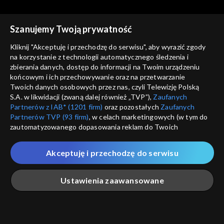
Szanujemy Twoją prywatność
Kliknij "Akceptuję i przechodzę do serwisu", aby wyrazić zgody
na korzystanie z technologii automatycznego śledzenia i
zbierania danych, dostęp do informacji na Twoim urządzeniu
Pegaz
Pegaz
końcowym i ich przechowywanie oraz na przetwarzanie
30.10.2019
06.11.2019
Twoich danych osobowych przez nas, czyli Telewizję Polską
S.A. w likwidacji (zwaną dalej również „TVP”),
Zaufanych
Partnerów z IAB* (1201 firm)
oraz pozostałych
Zaufanych
Partnerów TVP (93 firm)
, w celach marketingowych (w tym do
zautomatyzowanego dopasowania reklam do Twoich
zainteresowań i mierzenia ich skuteczności) i pozostałych,
które wskazujemy poniżej, a także zgody na udostępnianie
Akceptuję i przechodzę do serwisu
przez nas identyfikatora PPID do Google.
Pegaz
Pegaz
13.11.2019
20.11.2019
Twoje dane osobowe zbierane podczas odwiedzania przez
Ustawienia zaawansowane
Ciebie naszych
poszczególnych serwisów
zwanych dalej
„Portalem”, w tym informacje zapisywane za pomocą
technologii takich jak: pliki cookie, sygnalizatory WWW lub
innych podobnych technologii umożliwiających świadczenie
Główna
Szukaj
Moja lista
Na żywo
Więcej
dopasowanych i bezpiecznych usług, personalizację treści