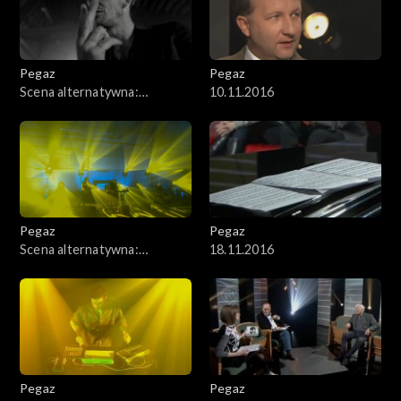
Pegaz
Pegaz
Scena alternatywna:
10.11.2016
Wojciech Mazolewski z
gośćmi
Pegaz
Pegaz
Scena alternatywna:
18.11.2016
MIKROBI.T
Pegaz
Pegaz