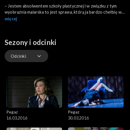
– Jestem absolwentem szkoły plastycznej i w związku z tym
wyobraźnia malarska to jest sprawa, którą ja bardzo chełbię w
literaturze. Bardzo lubię pisarzy, którzy malują słowem – mówi
więcej
Stefan Chwin.
Sezony i odcinki
Odcinki
Odcinki
Pegaz
Pegaz
16.03.2016
30.03.2016