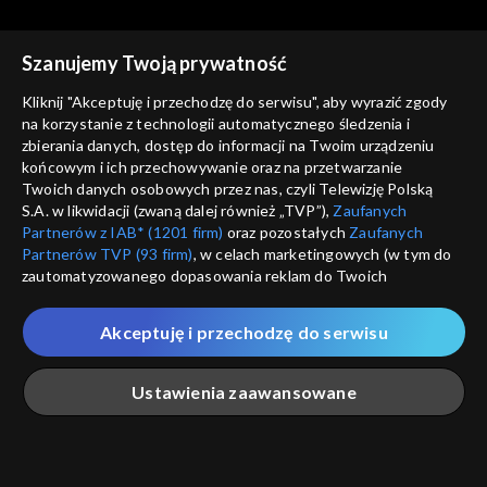
Szanujemy Twoją prywatność
Kliknij "Akceptuję i przechodzę do serwisu", aby wyrazić zgody
na korzystanie z technologii automatycznego śledzenia i
zbierania danych, dostęp do informacji na Twoim urządzeniu
Pegaz
Pegaz
końcowym i ich przechowywanie oraz na przetwarzanie
30.10.2019
06.11.2019
Twoich danych osobowych przez nas, czyli Telewizję Polską
S.A. w likwidacji (zwaną dalej również „TVP”),
Zaufanych
Partnerów z IAB* (1201 firm)
oraz pozostałych
Zaufanych
Partnerów TVP (93 firm)
, w celach marketingowych (w tym do
zautomatyzowanego dopasowania reklam do Twoich
zainteresowań i mierzenia ich skuteczności) i pozostałych,
które wskazujemy poniżej, a także zgody na udostępnianie
Akceptuję i przechodzę do serwisu
przez nas identyfikatora PPID do Google.
Pegaz
Pegaz
13.11.2019
20.11.2019
Twoje dane osobowe zbierane podczas odwiedzania przez
Ustawienia zaawansowane
Ciebie naszych
poszczególnych serwisów
zwanych dalej
„Portalem”, w tym informacje zapisywane za pomocą
technologii takich jak: pliki cookie, sygnalizatory WWW lub
innych podobnych technologii umożliwiających świadczenie
Główna
Szukaj
Moja lista
Na żywo
Więcej
dopasowanych i bezpiecznych usług, personalizację treści