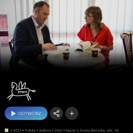
Pegaz
ODTWÓRZ
2017
Polska
kultura
23m
Sezon 1, Scena literacka, odc. 10