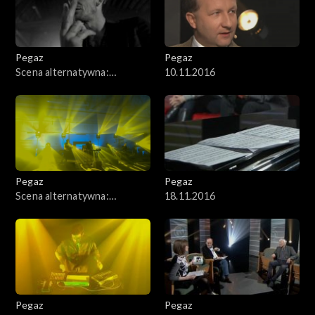
Pegaz
Pegaz
Scena alternatywna:
10.11.2016
Wojciech Mazolewski z
gośćmi
Pegaz
Pegaz
Scena alternatywna:
18.11.2016
MIKROBI.T
Pegaz
Pegaz