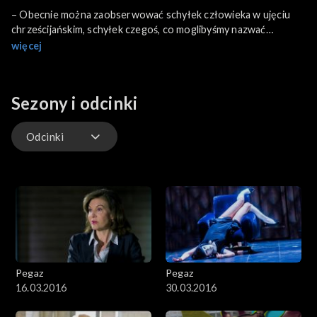
– Obecnie można zaobserwować schyłek człowieka w ujęciu
chrześcijańskim, schyłek czegoś, co moglibyśmy nazwać
cywilizacją chrześcijańską. Brzmi to kategorycznie i mocno, ale
więcej
obserwuje my to, co dzieje się teraz w Europie i teksty te są
diagnozą i odpowiedzią jednocześnie – mówi Jarosław
Jakubowski, dramaturg, autor książki „Prawda i inne tematy”.
Sezony i odcinki
Odcinki
Odcinki
Pegaz
Pegaz
16.03.2016
30.03.2016