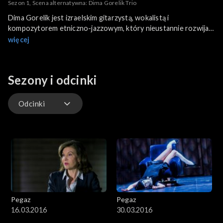
Sezon 1, Scena alternatywna: Dima Gorelik Trio
Dima Gorelik jest izraelskim gitarzystą, wokalistą i
kompozytorem etniczno-jazzowym, który nieustannie rozwija
swoją muzyczną tożsamość i ponadprzeciętne umiejętności
więcej
techniczne, zdobywając uznanie w wielu krajach.
Sezony i odcinki
Odcinki
Odcinki
Pegaz
Pegaz
16.03.2016
30.03.2016