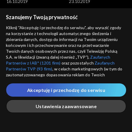
16.10.2019
23.10.2019
Szanujemy Twoją prywatność
Kliknij "Akceptuję i przechodzę do serwisu", aby wyrazić zgody
na korzystanie z technologii automatycznego śledzenia i
zbierania danych, dostęp do informacji na Twoim urządzeniu
końcowym i ich przechowywanie oraz na przetwarzanie
Pegaz
Pegaz
Twoich danych osobowych przez nas, czyli Telewizję Polską
30.10.2019
06.11.2019
S.A. w likwidacji (zwaną dalej również „TVP”),
Zaufanych
Partnerów z IAB* (1201 firm)
oraz pozostałych
Zaufanych
Partnerów TVP (93 firm)
, w celach marketingowych (w tym do
zautomatyzowanego dopasowania reklam do Twoich
zainteresowań i mierzenia ich skuteczności) i pozostałych,
które wskazujemy poniżej, a także zgody na udostępnianie
Akceptuję i przechodzę do serwisu
przez nas identyfikatora PPID do Google.
Pegaz
Pegaz
Twoje dane osobowe zbierane podczas odwiedzania przez
13.11.2019
20.11.2019
Ustawienia zaawansowane
Ciebie naszych
poszczególnych serwisów
zwanych dalej
„Portalem”, w tym informacje zapisywane za pomocą
technologii takich jak: pliki cookie, sygnalizatory WWW lub
innych podobnych technologii umożliwiających świadczenie
Główna
Szukaj
Moja lista
Na żywo
Więcej
dopasowanych i bezpiecznych usług, personalizację treści