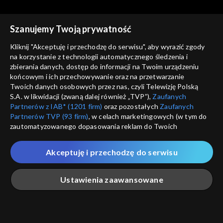
Szanujemy Twoją prywatność
Kliknij "Akceptuję i przechodzę do serwisu", aby wyrazić zgody
na korzystanie z technologii automatycznego śledzenia i
zbierania danych, dostęp do informacji na Twoim urządzeniu
Pegaz
Pegaz
końcowym i ich przechowywanie oraz na przetwarzanie
30.10.2019
06.11.2019
Twoich danych osobowych przez nas, czyli Telewizję Polską
S.A. w likwidacji (zwaną dalej również „TVP”),
Zaufanych
Partnerów z IAB* (1201 firm)
oraz pozostałych
Zaufanych
Partnerów TVP (93 firm)
, w celach marketingowych (w tym do
zautomatyzowanego dopasowania reklam do Twoich
zainteresowań i mierzenia ich skuteczności) i pozostałych,
które wskazujemy poniżej, a także zgody na udostępnianie
Akceptuję i przechodzę do serwisu
przez nas identyfikatora PPID do Google.
Pegaz
Pegaz
13.11.2019
20.11.2019
Twoje dane osobowe zbierane podczas odwiedzania przez
Ustawienia zaawansowane
Ciebie naszych
poszczególnych serwisów
zwanych dalej
„Portalem”, w tym informacje zapisywane za pomocą
technologii takich jak: pliki cookie, sygnalizatory WWW lub
innych podobnych technologii umożliwiających świadczenie
Główna
Szukaj
Moja lista
Na żywo
Więcej
dopasowanych i bezpiecznych usług, personalizację treści