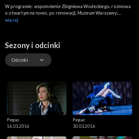
W programie: wspomnienie Zbigniewa Wodeckiego, rozmowa
o otwartym na nowo, po renowacji, Muzeum Warszawy;
Krzysztof Varga opowiada o swojej najnowszej książce
więcej
„Egzorcyzmy księdza Wojciecha”, a na Scenie Alternatywnej
Stanisław Soyka i Buba Badjie Kuyateh.
Sezony i odcinki
Odcinki
Odcinki
Pegaz
Pegaz
16.03.2016
30.03.2016