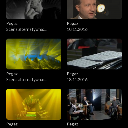
Pegaz
Pegaz
Scena alternatywna:
10.11.2016
Wojciech Mazolewski z
gośćmi
Pegaz
Pegaz
Scena alternatywna:
18.11.2016
MIKROBI.T
Pegaz
Pegaz