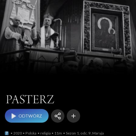
Pasterz
ODTWÓRZ
2020
Polska
religia
11m
Sezon 1, odc. 9, Maryja