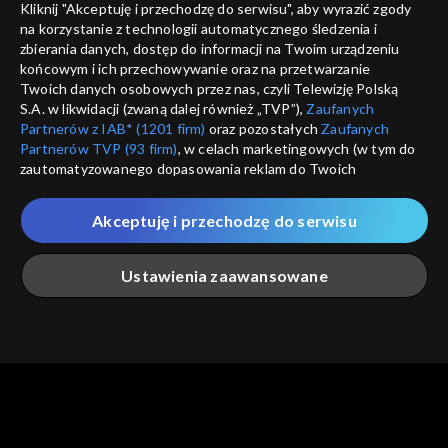
Kliknij "Akceptuję i przechodzę do serwisu", aby wyrazić zgody
informacje o dostawcy usług
na korzystanie z technologii automatycznego śledzenia i
ANULUJ
SP
zbierania danych, dostęp do informacji na Twoim urządzeniu
końcowym i ich przechowywanie oraz na przetwarzanie
Twoich danych osobowych przez nas, czyli Telewizję Polską
S.A. w likwidacji (zwaną dalej również „TVP”),
Zaufanych
Partnerów z IAB* (1201 firm)
oraz pozostałych
Zaufanych
Partnerów TVP (93 firm)
, w celach marketingowych (w tym do
zautomatyzowanego dopasowania reklam do Twoich
zainteresowań i mierzenia ich skuteczności) i pozostałych,
które wskazujemy poniżej, a także zgody na udostępnianie
Akceptuję i przechodzę do serwisu
przez nas identyfikatora PPID do Google.
Twoje dane osobowe zbierane podczas odwiedzania przez
Ustawienia zaawansowane
Ciebie naszych
poszczególnych serwisów
zwanych dalej
„Portalem”, w tym informacje zapisywane za pomocą
technologii takich jak: pliki cookie, sygnalizatory WWW lub
innych podobnych technologii umożliwiających świadczenie
Główna
Szukaj
Moja lista
Na żywo
Więcej
dopasowanych i bezpiecznych usług, personalizację treści
oraz reklam, udostępnianie funkcji mediów społecznościowych
oraz analizowanie ruchu w Internecie.
Twoje dane osobowe zbierane podczas odwiedzania przez