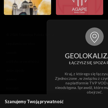
© 2026 Telewizja Polska S.A. w likwidacji
regulamin serwisu
cennik
GEOLOKALIZ
polityka prywatności
ŁĄCZYSZ SIĘ SPOZA 
moje zgody
Kraj, z którego się łączys
Zjednoczone , w związku z czy
pomoc
na platformie TVP VOD
nieodstępna. Sprawdź, które m
kontakt
obejrzeć.
voucher
Szanujemy Twoją prywatność
Nie pokazuj pon
dostępność