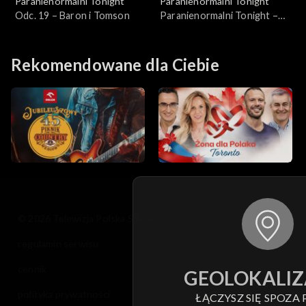
Paranienormalni Tonight
Paranienormalni Tonight
Odc. 19 – Baron i Tomson
Paranienormalni Tonight –
Ekstra!
Rekomendowane dla Ciebie
© 2026 Telewizja Polska S.A. w likwidacji
regulamin serwisu
cennik
GEOLOKALIZ
polityka prywatności
ŁĄCZYSZ SIĘ SPOZA 