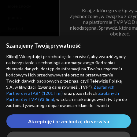
moje zgody
Kraj, z którego się łączys
Zjednoczone , w związku z czy
pomoc
na platformie TVP VOD
nieodstępna. Sprawdź, które m
kontakt
obejrzeć.
voucher
Szanujemy Twoją prywatność
Nie pokazuj pon
dostępność
Kliknij "Akceptuję i przechodzę do serwisu", aby wyrazić zgody
informacje o dostawcy usług
na korzystanie z technologii automatycznego śledzenia i
ANULUJ
SP
zbierania danych, dostęp do informacji na Twoim urządzeniu
końcowym i ich przechowywanie oraz na przetwarzanie
Twoich danych osobowych przez nas, czyli Telewizję Polską
S.A. w likwidacji (zwaną dalej również „TVP”),
Zaufanych
Partnerów z IAB* (1201 firm)
oraz pozostałych
Zaufanych
Partnerów TVP (93 firm)
, w celach marketingowych (w tym do
zautomatyzowanego dopasowania reklam do Twoich
zainteresowań i mierzenia ich skuteczności) i pozostałych,
które wskazujemy poniżej, a także zgody na udostępnianie
Akceptuję i przechodzę do serwisu
przez nas identyfikatora PPID do Google.
Twoje dane osobowe zbierane podczas odwiedzania przez