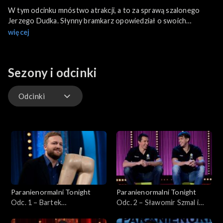
W tym odcinku mnóstwo atrakcji, a to za sprawą szalonego
Jerzego Dudka. Słynny bramkarz opowiedział o swoich
marzeniach i karierze od Knurowa po Real Madryt. Po raz
więcej
pierwszy w historii telewizji widzowie byli świadkami
niezwykłego meczu w golfa.
Sezony i odcinki
Odcinki
Odcinki
Paranienormalni Tonight
Paranienormalni Tonight
Odc. 1 – Bartek
Odc. 2 – Sławomir Szmal i
Kasprzykowski
Piotr Chrapkowski