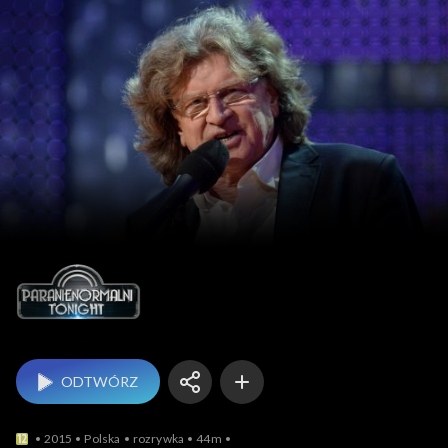
Paranienormalni Tonight
ODTWÓRZ
2015
Polska
rozrywka
44m