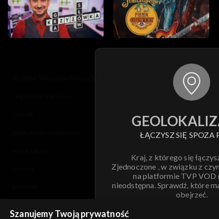
© 2026 Telewizja Polska S.A. w likwidacji
regulamin serwisu
cennik
GEOLOKALIZ
polityka prywatności
ŁĄCZYSZ SIĘ SPOZA 
moje zgody
Kraj, z którego się łączys
Zjednoczone , w związku z czy
pomoc
na platformie TVP VOD
nieodstępna. Sprawdź, które m
kontakt
obejrzeć.
voucher
Szanujemy Twoją prywatność