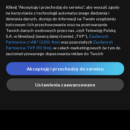
Nie pokazuj pon
dostępność
Kliknij "Akceptuję i przechodzę do serwisu", aby wyrazić zgody
informacje o dostawcy usług
na korzystanie z technologii automatycznego śledzenia i
ANULUJ
SP
zbierania danych, dostęp do informacji na Twoim urządzeniu
końcowym i ich przechowywanie oraz na przetwarzanie
Twoich danych osobowych przez nas, czyli Telewizję Polską
S.A. w likwidacji (zwaną dalej również „TVP”),
Zaufanych
Partnerów z IAB* (1201 firm)
oraz pozostałych
Zaufanych
Partnerów TVP (93 firm)
, w celach marketingowych (w tym do
zautomatyzowanego dopasowania reklam do Twoich
zainteresowań i mierzenia ich skuteczności) i pozostałych,
które wskazujemy poniżej, a także zgody na udostępnianie
Akceptuję i przechodzę do serwisu
przez nas identyfikatora PPID do Google.
Twoje dane osobowe zbierane podczas odwiedzania przez
Ustawienia zaawansowane
Ciebie naszych
poszczególnych serwisów
zwanych dalej
„Portalem”, w tym informacje zapisywane za pomocą
technologii takich jak: pliki cookie, sygnalizatory WWW lub
innych podobnych technologii umożliwiających świadczenie
Główna
Szukaj
Moja lista
Na żywo
Więcej
dopasowanych i bezpiecznych usług, personalizację treści
oraz reklam, udostępnianie funkcji mediów społecznościowych
oraz analizowanie ruchu w Internecie.
Twoje dane osobowe zbierane podczas odwiedzania przez