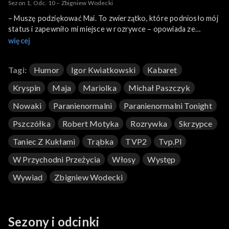
Sezon 1, Odc. 10 – Zbigniew Wodecki
– Muszę podziękować Mai. To zwierzątko, które podniosło mój
status i zapewniło mi miejsce w rozrywce – opowiada ze
śmiechem Zbigniew Wodecki. Wybitny artysta opowiada o
więcej
długiej i owocnej karierze i zdradza sekrety swoich
niesamowitych włosów.
Tagi:
Humor
Igor Kwiatkowski
Kabaret
Kryspin
Maja
Mariolka
Michał Paszczyk
Nowaki
Paranienormalni
Paranienormalni Tonight
Pszczółka
Robert Motyka
Rozrywka
Skrzypce
Taniec Z Kukłami
Trąbka
TVP2
Tvp.pl
W Przychodni Przeżycia
Włosy
Występ
Wywiad
Zbigniew Wodecki
Sezony i odcinki