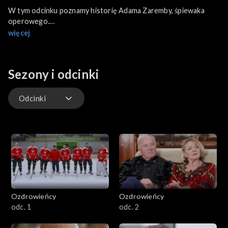
W tym odcinku poznamy historię Adama Zaremby, śpiewaka
operowego.
Jego pierwszy angaż w Warszawskiej Operze Kameralnej stanął
więcej
pod znakiem zapytania, gdy COVID-19 odebrał mu głos.
Sezony i odcinki
Odcinki
Odcinki
Ozdrowieńcy
Ozdrowieńcy
odc. 1
odc. 2