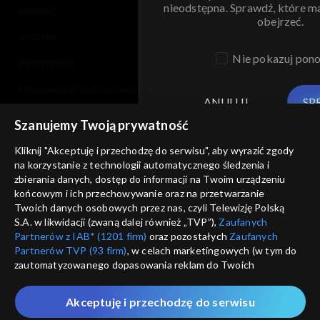
nieodstępna. Sprawdź, które m
kontakt
obejrzeć.
voucher
Nie pokazuj pon
dostępność
informacje o dostawcy usług
ANULUJ
SP
Szanujemy Twoją prywatność
Kliknij "Akceptuję i przechodzę do serwisu", aby wyrazić zgody
na korzystanie z technologii automatycznego śledzenia i
zbierania danych, dostęp do informacji na Twoim urządzeniu
końcowym i ich przechowywanie oraz na przetwarzanie
Twoich danych osobowych przez nas, czyli Telewizję Polską
S.A. w likwidacji (zwaną dalej również „TVP”),
Zaufanych
Partnerów z IAB* (1201 firm)
oraz pozostałych
Zaufanych
Partnerów TVP (93 firm)
, w celach marketingowych (w tym do
zautomatyzowanego dopasowania reklam do Twoich
zainteresowań i mierzenia ich skuteczności) i pozostałych,
które wskazujemy poniżej, a także zgody na udostępnianie
Akceptuję i przechodzę do serwisu
przez nas identyfikatora PPID do Google.