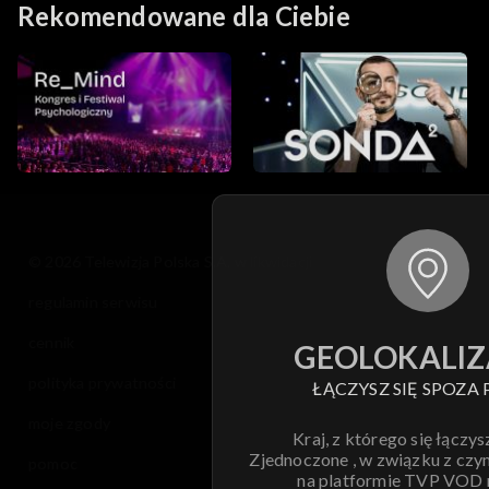
Rekomendowane dla Ciebie
© 2026 Telewizja Polska S.A. w likwidacji
regulamin serwisu
cennik
GEOLOKALIZ
polityka prywatności
ŁĄCZYSZ SIĘ SPOZA 
moje zgody
Kraj, z którego się łączys
Zjednoczone , w związku z czy
pomoc
na platformie TVP VOD