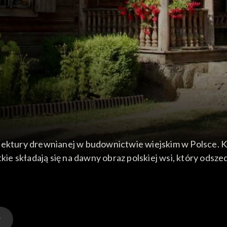
1
tektury drewnianej w budownictwie wiejskim w Polsce. K
 składają się na dawny obraz polskiej wsi, który odszedł
a Polska serwuje popularne i tradycyjne polskie dania.