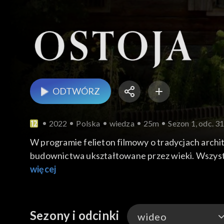
ODTWÓRZ
2022
Polska
wiedza
25m
Sezon 1, odc. 3
W programie felieton filmowy o tradycjach archi
budownictwa ukształtowane przez wieki. Wszystkie
ważnym wyznacznikiem tożsamości narodu. Kuchni
więcej
Sezony i odcinki
wideo