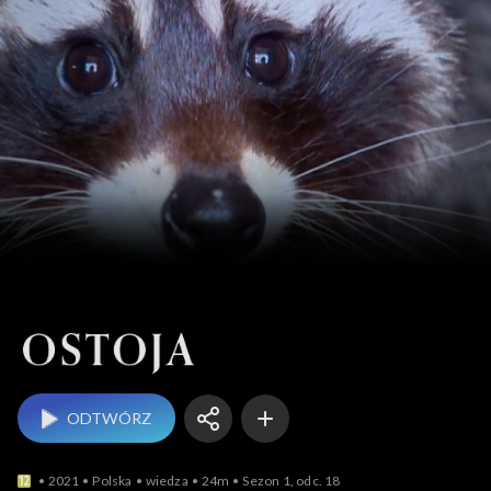
Ostoja
ODTWÓRZ
2021
Polska
wiedza
24m
Sezon 1, odc. 18