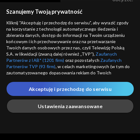
voucher
Szanujemy Twoją prywatność
Nie pokazuj pon
dostępność
Kliknij "Akceptuję i przechodzę do serwisu", aby wyrazić zgody
informacje o dostawcy usług
na korzystanie z technologii automatycznego śledzenia i
ANULUJ
SP
zbierania danych, dostęp do informacji na Twoim urządzeniu
końcowym i ich przechowywanie oraz na przetwarzanie
Twoich danych osobowych przez nas, czyli Telewizję Polską
S.A. w likwidacji (zwaną dalej również „TVP”),
Zaufanych
Partnerów z IAB* (1201 firm)
oraz pozostałych
Zaufanych
Partnerów TVP (93 firm)
, w celach marketingowych (w tym do
zautomatyzowanego dopasowania reklam do Twoich
zainteresowań i mierzenia ich skuteczności) i pozostałych,
które wskazujemy poniżej, a także zgody na udostępnianie
Akceptuję i przechodzę do serwisu
przez nas identyfikatora PPID do Google.
Twoje dane osobowe zbierane podczas odwiedzania przez
Ustawienia zaawansowane
Ciebie naszych
poszczególnych serwisów
zwanych dalej
„Portalem”, w tym informacje zapisywane za pomocą
technologii takich jak: pliki cookie, sygnalizatory WWW lub
innych podobnych technologii umożliwiających świadczenie
Główna
Szukaj
Moja lista
Na żywo
Więcej
dopasowanych i bezpiecznych usług, personalizację treści
oraz reklam, udostępnianie funkcji mediów społecznościowych