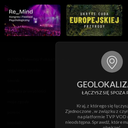
© 2026 Telewizja Polska S.A. w likwidacji
regulamin serwisu
cennik
GEOLOKALIZ
polityka prywatności
ŁĄCZYSZ SIĘ SPOZA 
moje zgody
Kraj, z którego się łączys
Zjednoczone , w związku z czy
pomoc
na platformie TVP VOD
nieodstępna. Sprawdź, które m
kontakt
obejrzeć.