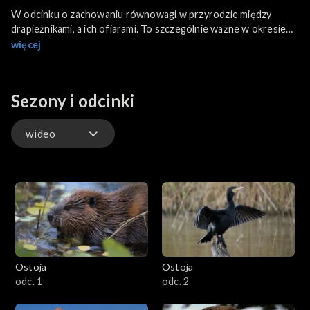
W odcinku o zachowaniu równowagi w przyrodzie między
drapieżnikami, a ich ofiarami. To szczególnie ważne w okresie
wiosennych lęgów. Opowiemy także o inwazji obcych
więcej
gatunków, szczególnie drapieżnych, w rodzimym środowisku
przyrodniczym. To problem, z którym mierzą się wszystkie kraje
europejskie, jak dotąd bez sukcesów. Całość jak zawsze kończy
Sezony i odcinki
Kuchnia Polska, serwując tradycyjne dania.
wideo
wideo
Ostoja
Ostoja
odc. 1
odc. 2