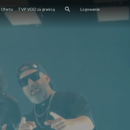
Oferta
TVP VOD za granicą
Logowanie