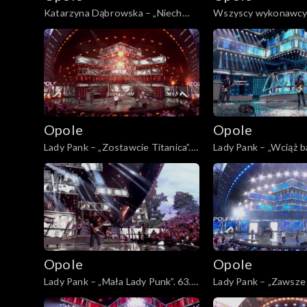
Opole 2009
Katarzyna Dąbrowska – „Niech
Wszyscy wykonawcy 
żyje bal”. 63. KFPP: „Kiedy mnie już
panowie”. 63. KFPP: 
nie będzie...”. Koncert w hołdzie
już nie będzie...”. Ko
Opole 2008
Magdzie Umer i Agnieszce
hołdzie Magdzie Ume
Osieckiej
Osieckiej
Opole 2007
Opole 2006
Opole
Opole
Lady Pank – „Zostawcie Titanica”.
Lady Pank – „Wciąż ba
Opole 2005
63. KFPP: Jubileusz 45-lecia
63. KFPP: Jubileusz 4
zespołu Lady Pank
zespołu Lady Pank
Opole 2004
Majewska & Korcz okrąg
Opolskie archiwu
Opole
Opole
Lady Pank – „Mała Lady Punk”. 63.
Lady Pank – „Zawsze 
Opole 2003
KFPP: Jubileusz 45-lecia zespołu
Ty”. 63. KFPP: Jubile