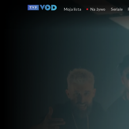
Opole
Moja lista
Na żywo
Seriale