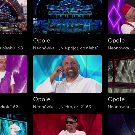
zespołu Lady Pank
Lady Pank
Opole
Opole
 piasku”. 63.
Neonówka – „Nie pójdę do nieba”.
Neonówka – „
ecia zespołu
63. KFPP: 26 lat kabaretu Neo-
63. KFPP: 26 
Nówka
Nówka
Opole
Opole
kole”. 63.
Neonówka – „Niebo, cz. 2”. 63.
Neonówka – „S
etu Neo-Nówka
KFPP: 26 lat kabaretu Neo-Nówka
lat kabaretu