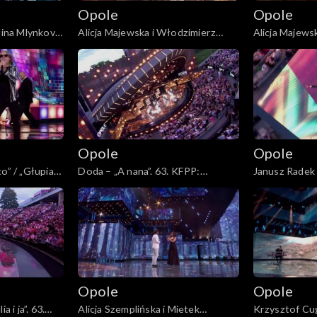
Opole
Opole
alina Mlynkova
Alicja Majewska i Włodzimierz
Alicja Majews
 KFPP:
Korcz – „Na przekór wszystkim
Korcz – „Pami
ia. Jubileusz
będę spać”. 63. KFPP: Koncert
tamtych lat”.
„Autobiografia. Jubileusz Bogdana
„Autobiografi
Olewicza”
Olewicza”
Opole
Opole
o” / „Głupia
Doda – „A nana”. 63. KFPP:
Janusz Radek 
cert
Koncert „Autobiografia. Jubileusz
Tobie”. 63. K
leusz Bogdana
Bogdana Olewicza”
„Autobiografi
Olewicza”
Opole
Opole
a i ja”. 63.
Alicja Szemplińska i Mietek
Krzysztof Cu