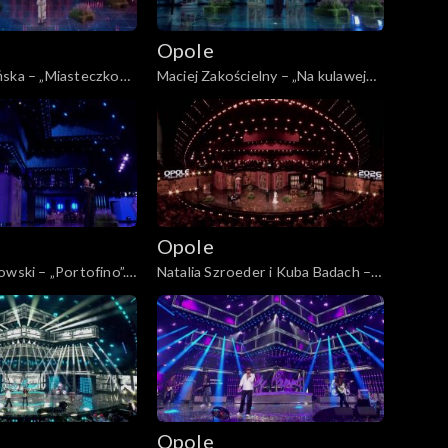
Opole
ńska – „Miasteczko
Maciej Zakościelny – „Na kulawej
P: „Kiedy mnie już nie
naszej barce”. 63. KFPP: „Kiedy
ncert w hołdzie
mnie już nie będzie...”. Koncert w
 i Agnieszce
hołdzie Magdzie Umer i Agnieszce
Osieckiej
Opole
owski – „Portofino”.
Natalia Szroeder i Kuba Badach –
edy mnie już nie
„W żółtych płomieniach liści”. 63.
ncert w hołdzie
KFPP: „Kiedy mnie już nie będzie...”.
 i Agnieszce
Koncert w hołdzie Magdzie Umer i
Agnieszce Osieckiej
Opole