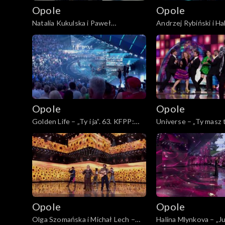
Opole
Opole
Natalia Kukulska i Paweł
Andrzej Rybiński i H
Tomaszewski – „Tylko mnie poproś
– „Czas relaksu”. 63.
do tańca”. 63. KFPP: Koncert
Koncert „Autobiograf
„Autobiografia. Jubileusz Bogdana
Bogdana Olewicza”
Olewicza”
Opole
Opole
Golden Life – „Ty i ja”. 63. KFPP:
Universe – „Ty masz t
Koncert „Autobiografia. Jubileusz
żaba”. 63. KFPP: Kon
Bogdana Olewicza”
„Autobiografia. Jubi
Olewicza”
Opole
Opole
Olga Szomańska i Michał Lech –
Halina Mlynkova – „Juli