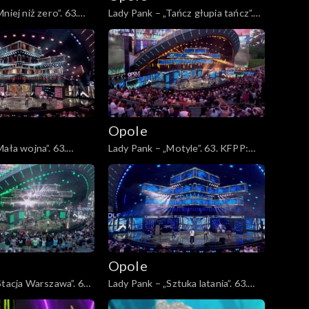
niej niż zero”. 63.
Lady Pank – „Tańcz głupia tańcz”.
sz 45-lecia zespołu
63. KFPP: Jubileusz 45-lecia
zespołu Lady Pank
Opole
ała wojna”. 63.
Lady Pank – „Motyle”. 63. KFPP:
sz 45-lecia zespołu
Jubileusz 45-lecia zespołu Lady
Pank
Opole
Stacja Warszawa”. 63.
Lady Pank – „Sztuka latania”. 63.
sz 45-lecia zespołu
KFPP: Jubileusz 45-lecia zespołu