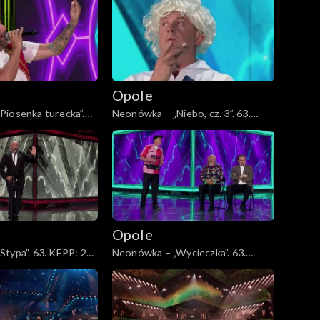
Lady Pank
Opole
Piosenka turecka”.
Neonówka – „Niebo, cz. 3”. 63.
lat kabaretu Neo-
KFPP: 26 lat kabaretu Neo-Nówka
Opole
typa”. 63. KFPP: 26
Neonówka – „Wycieczka”. 63.
 Neo-Nówka
KFPP: 26 lat kabaretu Neo-Nówka