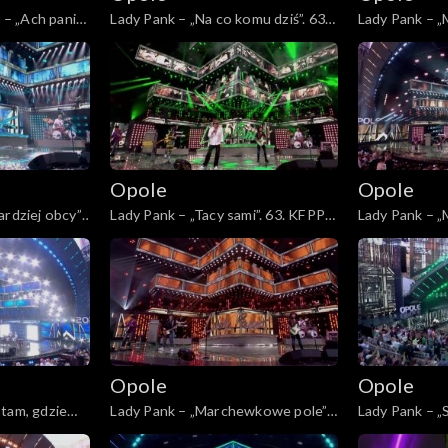
– „Ach panie,
Lady Pank – „Na co komu dziś”. 63.
Lady Pank – „M
„Kiedy mnie
KFPP: Jubileusz 45-lecia zespołu
KFPP: Jubileu
ncert w
Lady Pank
Lady Pank
r i Agnieszce
Opole
Opole
rdziej obcy”.
Lady Pank – „Tacy sami”. 63. KFPP:
Lady Pank – „M
5-lecia
Jubileusz 45-lecia zespołu Lady
KFPP: Jubileu
Pank
Lady Pank
łe 45!
m
Opole
Opole
tam, gdzie
Lady Pank – „Marchewkowe pole”.
Lady Pank – „
usz 45-lecia
63. KFPP: Jubileusz 45-lecia
KFPP: Jubileu