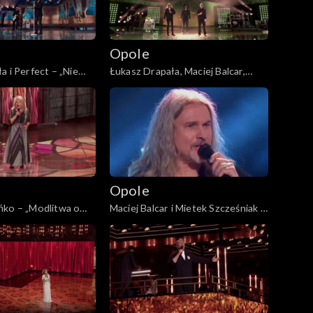
Opole
a i Perfect – „Nie
Łukasz Drapała, Maciej Balcar,
63. KFPP: Koncert
Kuba Badach i Perfect –
a. Jubileusz Bogdana
„Autobiografia”. 63. KFPP:
Koncert „Autobiografia. Jubileusz
Bogdana Olewicza”
Opole
ńko – „Modlitwa o
Maciej Balcar i Mietek Szcześniak –
iwą”. 63. KFPP:
„Niepokonani”. 63. KFPP: Koncert
biografia. Jubileusz
„Autobiografia. Jubileusz Bogdana
icza”
Olewicza”