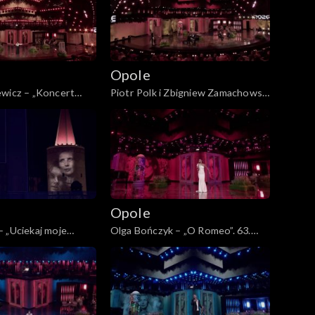
Opole
ewicz – „Koncert
Piotr Polk i Zbigniew Zamachowski
a świerszcze”. 63.
– „Naprawdę nie dzieje się nic”. 63.
nie już nie będzie...”.
KFPP: „Kiedy mnie już nie będzie...”.
łdzie Magdzie Umer i
Koncert w hołdzie Magdzie Umer i
eckiej
Agnieszce Osieckiej
Opole
 „Uciekaj moje
Olga Bończyk – „O Romeo”. 63.
PP: „Kiedy mnie już
KFPP: „Kiedy mnie już nie będzie...”.
. Koncert w hołdzie
Koncert w hołdzie Magdzie Umer i
 i Agnieszce
Agnieszce Osieckiej