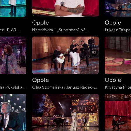
Opole
Opole
. 1”. 63.
Neonówka – „Superman”. 63.
Łukasz Drapał
etu Neo-Nówka
KFPP: 26 lat kabaretu Neo-Nówka
płacz Ewka”. 
„Autobiografi
Olewicza”
Opole
Opole
ia Kukulska i
Olga Szomańska i Janusz Radek–
Krystyna Pro
i mogę dać”.
„Kołysanka dla nieznajomej”. 63.
miłość prawdz
utobiografia.
KFPP: Koncert „Autobiografia.
Koncert „Auto
lewicza”
Jubileusz Bogdana Olewicza”
Bogdana Olew