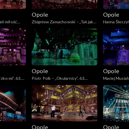
Opole
Opole
eli miłość
Zbigniew Zamachowski – „Tak jak
Hanna Śleszy
y mnie już nie
malował pan Chagall”. 63. KFPP:
Bełz”. 63. KFP
 hołdzie
„Kiedy mnie już nie będzie...”.
będzie...”. Ko
eszce
Koncert w hołdzie Magdzie Umer i
Magdzie Umer
Agnieszce Osieckiej
Osieckiej
Opole
Opole
zko mi”. 63.
Piotr Polk – „Okularnicy”. 63.
Maciej Musiał
nie będzie...”.
KFPP: „Kiedy mnie już nie będzie...”.
63. KFPP: „Ki
agdzie Umer i
Koncert w hołdzie Magdzie Umer i
będzie...”. Ko
Agnieszce Osieckiej
Magdzie Umer
Osieckiej
Opole
Opole