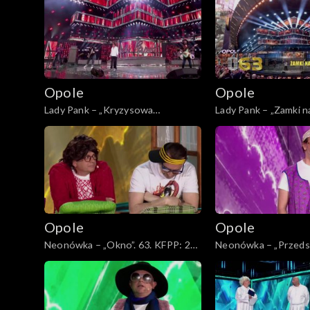
Lady Pank
zespołu Lady Pank
Opole
Opole
Lady Pank – „Kryzysowa
Lady Pank – „Zamki na
narzeczona”. 63. KFPP: Jubileusz
KFPP: Jubileusz 45-l
45-lecia zespołu Lady Pank
Lady Pank
Opole
Opole
Neonówka – „Okno”. 63. KFPP: 26
Neonówka – „Przedsz
lat kabaretu Neo-Nówka
KFPP: 26 lat kabar