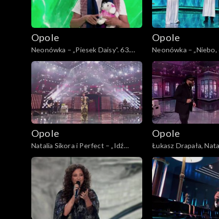
Opole
Opole
Neonówka – „Piesek Daisy”. 63.
Neonówka – „Niebo, cz
KFPP: 26 lat kabaretu Neo-Nówka
KFPP: 26 lat kabar
Opole
Opole
Natalia Sikora i Perfect – „Idź
Łukasz Drapała, Natal
precz”. 63. KFPP: Koncert
Perfect – „Niewiele c
„Autobiografia. Jubileusz Bogdana
63. KFPP: Koncert „A
Olewicza”
Jubileusz Bogdana O