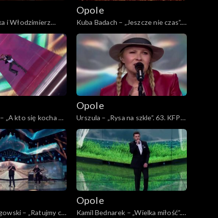
Opole
ka i Włodzimierz
Kuba Badach – „Jeszcze nie czas”.
ętam Ciebie z
63. KFPP: Koncert „Autobiografia.
 63. KFPP: Koncert
Jubileusz Bogdana Olewicza”
a. Jubileusz Bogdana
Opole
– „A kto się kocha w
Urszula – „Rysa na szkle”. 63. KFPP:
FPP: Koncert
Koncert „Autobiografia. Jubileusz
a. Jubileusz Bogdana
Bogdana Olewicza”
Opole
gowski – „Ratujmy co
Kamil Bednarek – „Wielka miłość”.