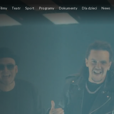
Filmy
Teatr
Sport
Programy
Dokumenty
Dla dzieci
News