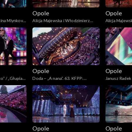
Opole
Opole
alina Mlynkova
Alicja Majewska i Włodzimierz
Alicja Majews
 KFPP:
Korcz – „Na przekór wszystkim
Korcz – „Pami
ia. Jubileusz
będę spać”. 63. KFPP: Koncert
tamtych lat”.
„Autobiografia. Jubileusz Bogdana
„Autobiografi
Olewicza”
Olewicza”
Opole
Opole
o” / „Głupia
Doda – „A nana”. 63. KFPP:
Janusz Radek 
cert
Koncert „Autobiografia. Jubileusz
Tobie”. 63. K
leusz Bogdana
Bogdana Olewicza”
„Autobiografi
Olewicza”
Opole
Opole