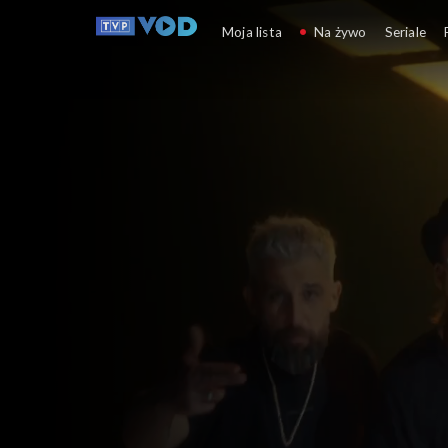
Opole
Moja lista
Na żywo
Seriale