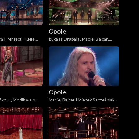
Opole
a i Perfect – „Nie
Łukasz Drapała, Maciej Balcar,
63. KFPP: Koncert
Kuba Badach i Perfect –
a. Jubileusz Bogdana
„Autobiografia”. 63. KFPP:
Koncert „Autobiografia. Jubileusz
Bogdana Olewicza”
Opole
ńko – „Modlitwa o
Maciej Balcar i Mietek Szcześniak –
iwą”. 63. KFPP:
„Niepokonani”. 63. KFPP: Koncert
biografia. Jubileusz
„Autobiografia. Jubileusz Bogdana
icza”
Olewicza”