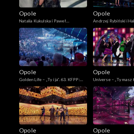
Opole
Opole
Natalia Kukulska i Paweł
Andrzej Rybiński i H
Tomaszewski – „Tylko mnie poproś
– „Czas relaksu”. 63.
do tańca”. 63. KFPP: Koncert
Koncert „Autobiograf
„Autobiografia. Jubileusz Bogdana
Bogdana Olewicza”
Olewicza”
Opole
Opole
Golden Life – „Ty i ja”. 63. KFPP:
Universe – „Ty masz t
Koncert „Autobiografia. Jubileusz
żaba”. 63. KFPP: Kon
Bogdana Olewicza”
„Autobiografia. Jubi
Olewicza”
Opole
Opole