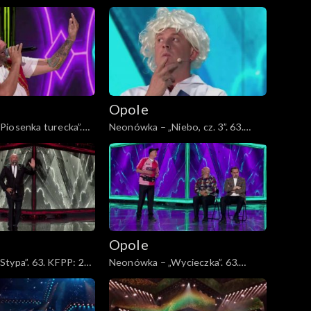
sz 45-lecia zespołu
KFPP: Jubileusz 45-lecia zespołu
Lady Pank
Opole
Piosenka turecka”.
Neonówka – „Niebo, cz. 3”. 63.
lat kabaretu Neo-
KFPP: 26 lat kabaretu Neo-Nówka
Opole
typa”. 63. KFPP: 26
Neonówka – „Wycieczka”. 63.
 Neo-Nówka
KFPP: 26 lat kabaretu Neo-Nówka