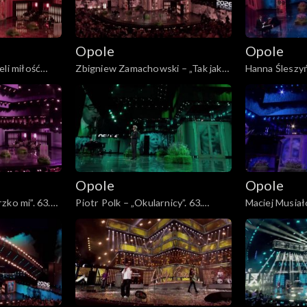
Opole
Opole
eli miłość
Zbigniew Zamachowski – „Tak jak
Hanna Śleszy
y mnie już nie
malował pan Chagall”. 63. KFPP:
Bełz”. 63. KFP
 hołdzie
„Kiedy mnie już nie będzie...”.
będzie...”. Ko
eszce
Koncert w hołdzie Magdzie Umer i
Magdzie Umer
Agnieszce Osieckiej
Osieckiej
Opole
Opole
zko mi”. 63.
Piotr Polk – „Okularnicy”. 63.
Maciej Musiał
nie będzie...”.
KFPP: „Kiedy mnie już nie będzie...”.
63. KFPP: „Ki
agdzie Umer i
Koncert w hołdzie Magdzie Umer i
będzie...”. Ko
Agnieszce Osieckiej
Magdzie Umer
Osieckiej