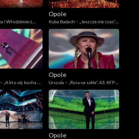
Opole
ka i Włodzimierz
Kuba Badach – „Jeszcze nie czas”.
ętam Ciebie z
63. KFPP: Koncert „Autobiografia.
 63. KFPP: Koncert
Jubileusz Bogdana Olewicza”
a. Jubileusz Bogdana
Opole
– „A kto się kocha w
Urszula – „Rysa na szkle”. 63. KFPP:
FPP: Koncert
Koncert „Autobiografia. Jubileusz
a. Jubileusz Bogdana
Bogdana Olewicza”
Opole