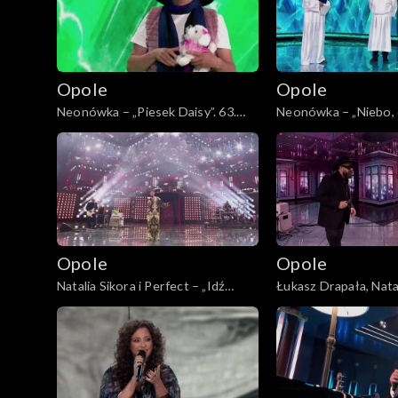
Opole
Opole
Neonówka – „Piesek Daisy”. 63.
Neonówka – „Niebo, cz
KFPP: 26 lat kabaretu Neo-Nówka
KFPP: 26 lat kabar
Opole
Opole
Natalia Sikora i Perfect – „Idź
Łukasz Drapała, Natal
precz”. 63. KFPP: Koncert
Perfect – „Niewiele c
„Autobiografia. Jubileusz Bogdana
63. KFPP: Koncert „A
Olewicza”
Jubileusz Bogdana O