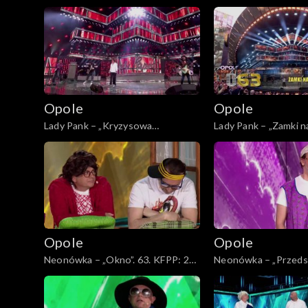
KFPP: Jubileusz 45-lecia zespołu
Ty”. 63. KFPP: Jubile
Lady Pank
zespołu Lady Pank
Opole
Opole
Lady Pank – „Kryzysowa
Lady Pank – „Zamki na
narzeczona”. 63. KFPP: Jubileusz
KFPP: Jubileusz 45-l
45-lecia zespołu Lady Pank
Lady Pank
Opole
Opole
Neonówka – „Okno”. 63. KFPP: 26
Neonówka – „Przedsz
lat kabaretu Neo-Nówka
KFPP: 26 lat kabar