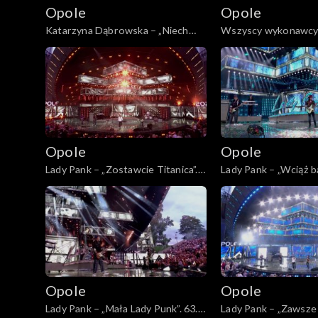
Opole
Opole
Opole 2009
Katarzyna Dąbrowska – „Niech
Wszyscy wykonawcy 
żyje bal”. 63. KFPP: „Kiedy mnie już
panowie”. 63. KFPP: 
nie będzie...”. Koncert w hołdzie
już nie będzie...”. Ko
Opole 2008
Magdzie Umer i Agnieszce
hołdzie Magdzie Ume
Osieckiej
Osieckiej
Opole 2007
Opole 2006
Opole
Opole
Lady Pank – „Zostawcie Titanica”.
Lady Pank – „Wciąż ba
Opole 2005
63. KFPP: Jubileusz 45-lecia
63. KFPP: Jubileusz 4
zespołu Lady Pank
zespołu Lady Pank
Opole 2004
Majewska & Korcz okrąg
Opolskie archiwu
Opole
Opole
Lady Pank – „Mała Lady Punk”. 63.
Lady Pank – „Zawsze 
Opole 2003