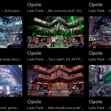
Opole
Opole
– „Ach panie,
Lady Pank – „Na co komu dziś”. 63.
Lady Pank – „M
„Kiedy mnie
KFPP: Jubileusz 45-lecia zespołu
KFPP: Jubileu
ncert w
Lady Pank
Lady Pank
r i Agnieszce
Opole
Opole
rdziej obcy”.
Lady Pank – „Tacy sami”. 63. KFPP:
Lady Pank – „M
5-lecia
Jubileusz 45-lecia zespołu Lady
KFPP: Jubileu
Pank
Lady Pank
łe 45!
m
Opole
Opole
tam, gdzie
Lady Pank – „Marchewkowe pole”.
Lady Pank – „