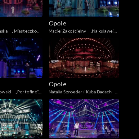
Opole
ńska – „Miasteczko
Maciej Zakościelny – „Na kulawej
P: „Kiedy mnie już nie
naszej barce”. 63. KFPP: „Kiedy
ncert w hołdzie
mnie już nie będzie...”. Koncert w
 i Agnieszce
hołdzie Magdzie Umer i Agnieszce
Osieckiej
Opole
owski – „Portofino”.
Natalia Szroeder i Kuba Badach –
edy mnie już nie
„W żółtych płomieniach liści”. 63.
ncert w hołdzie
KFPP: „Kiedy mnie już nie będzie...”.
 i Agnieszce
Koncert w hołdzie Magdzie Umer i
Agnieszce Osieckiej