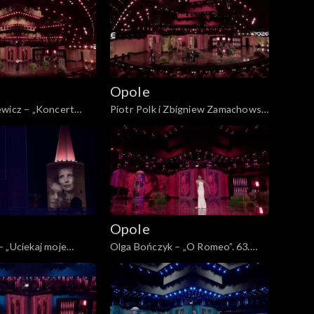
Opole
ewicz – „Koncert
Piotr Polk i Zbigniew Zamachowski
a świerszcze”. 63.
– „Naprawdę nie dzieje się nic”. 63.
nie już nie będzie...”.
KFPP: „Kiedy mnie już nie będzie...”.
łdzie Magdzie Umer i
Koncert w hołdzie Magdzie Umer i
eckiej
Agnieszce Osieckiej
Opole
 „Uciekaj moje
Olga Bończyk – „O Romeo”. 63.
PP: „Kiedy mnie już
KFPP: „Kiedy mnie już nie będzie...”.
. Koncert w hołdzie
Koncert w hołdzie Magdzie Umer i
 i Agnieszce
Agnieszce Osieckiej