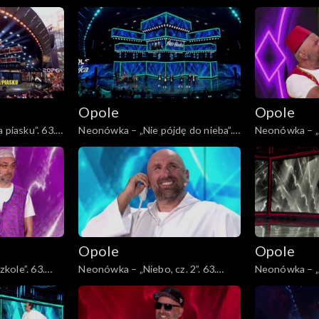
usz 45-lecia
63. KFPP: Jubileusz 45-lecia
KFPP: Jubileu
zespołu Lady Pank
Lady Pank
Opole
Opole
 piasku”. 63.
Neonówka – „Nie pójdę do nieba”.
Neonówka – „
ecia zespołu
63. KFPP: 26 lat kabaretu Neo-
63. KFPP: 26 
Nówka
Nówka
Opole
Opole
kole”. 63.
Neonówka – „Niebo, cz. 2”. 63.
Neonówka – „S
etu Neo-Nówka
KFPP: 26 lat kabaretu Neo-Nówka
lat kabaretu