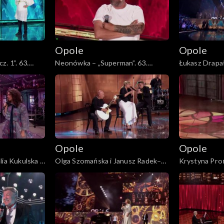
Opole
Opole
. 1”. 63.
Neonówka – „Superman”. 63.
Łukasz Drapał
etu Neo-Nówka
KFPP: 26 lat kabaretu Neo-Nówka
płacz Ewka”. 
„Autobiografi
Olewicza”
Opole
Opole
ia Kukulska i
Olga Szomańska i Janusz Radek–
Krystyna Pro
i mogę dać”.
„Kołysanka dla nieznajomej”. 63.
miłość prawdz
utobiografia.
KFPP: Koncert „Autobiografia.
Koncert „Auto
lewicza”
Jubileusz Bogdana Olewicza”
Bogdana Olew