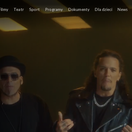
Filmy
Teatr
Sport
Programy
Dokumenty
Dla dzieci
News