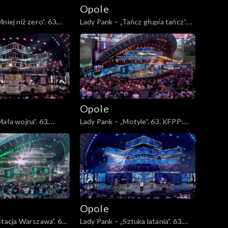
Opole
niej niż zero”. 63.
Lady Pank – „Tańcz głupia tańcz”.
sz 45-lecia zespołu
63. KFPP: Jubileusz 45-lecia
zespołu Lady Pank
Opole
ała wojna”. 63.
Lady Pank – „Motyle”. 63. KFPP:
sz 45-lecia zespołu
Jubileusz 45-lecia zespołu Lady
Pank
Opole
Stacja Warszawa”. 63.
Lady Pank – „Sztuka latania”. 63.