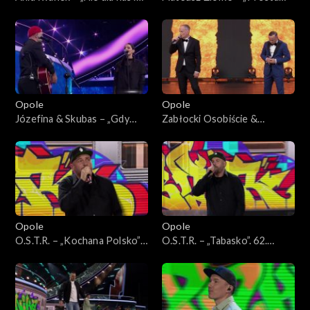
62. KFPP: Koncert
piosenka o miłości”. 62.
„Premiery”
KFPP: Koncert „Premiery”
Opole
Opole
Józefina & Skubas – „Gdy
Zabłocki Osobiście &
jest brzydko”. 62. KFPP:
Czesław Mozil – „Ławeczka”.
Koncert „Premiery”
62. KFPP: Koncert
„Premiery”
Opole
Opole
O.S.T.R. – „Kochana Polsko”.
O.S.T.R. – „Tabasko”. 62.
62. KFPP: Koncert „Hip-hop.
KFPP: Koncert „Hip-hop.
Jedno podwórko”
Jedno podwórko”