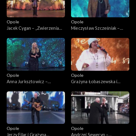
Opole
Opole
Jacek Cygan – „Zwierzenia
Mieczysław Szcześniak –
Ryśka, czyli jedzie pociąg”. 62.
„Przyszli o zmroku”. 62.
KFPP: Koncert „Trzy
KFPP: Koncert „Trzy
ćwiartki Jacka Cygana”
ćwiartki Jacka Cygana”
Opole
Opole
Anna Jurksztowicz –
Grażyna Łobaszewska i
„Diamentowy kolczyk” i "Stan
Stanisław Soyka – „Czas nas
pogody". 62. KFPP: Koncert
uczy pogody”. 62. KFPP:
„Trzy ćwiartki Jacka Cygana”
Koncert „Trzy ćwiartki Jacka
Cygana”
Opole
Opole
Jerzy Filar i Grażyna
Andrzej Seweryn –