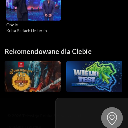
Opole
Kuba Badach i Miuosh –
„Kiedy byłem małym
chłopcem”. 62. KFPP:
Koncert „Debiuty”
Rekomendowane dla Ciebie
© 2026 Telewizja Polska S.A. w likwidacji
regulamin serwisu