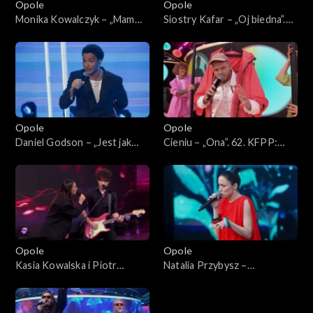
Opole
Opole
Monika Kowalczyk – „Mam
Siostry Kafar – „Oj biedna”.
coś”. 62. KFPP: Koncert
62. KFPP: Koncert „Debiuty”
„Debiuty”
Opole
Opole
Daniel Godson – „Jest jak
Cieniu – „Ona”. 62. KFPP:
jest”. 62. KFPP: Koncert
Koncert „Debiuty”
„Debiuty”
Opole
Opole
Kasia Kowalska i Piotr
Natalia Przybysz –
Nalepa – „Gdybyś kochał, hej”.
„Poszłabym za tobą”. 62.
62. KFPP: Koncert „Debiuty”
KFPP: Koncert „Debiuty”