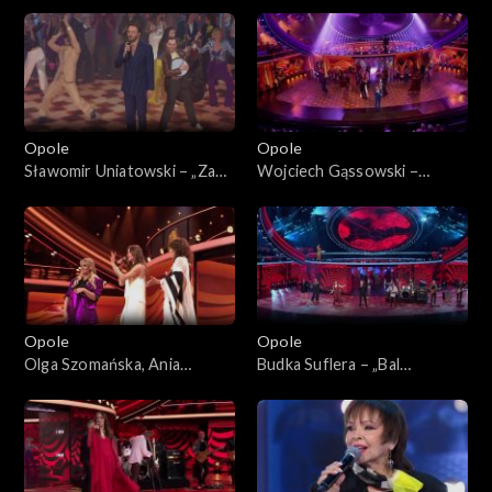
„KabareTYM”
Jolka pamiętasz”. 62. KFPP:
Koncert „Zróbmy więc
prywatkę”
Opole
Opole
Sławomir Uniatowski – „Za
Wojciech Gąssowski –
Tobą pójdę jak na bal”. 62.
„Gdzie się podziały tamte
KFPP: Koncert „Zróbmy
prywatki”. 62. KFPP: Koncert
więc prywatkę”
„Zróbmy więc prywatkę”
Opole
Opole
Olga Szomańska, Ania
Budka Suflera – „Bal
Iwanek, Ania Rusowicz i
wszystkich świętych”. 62.
Sławek Uniatowski –
KFPP: Koncert „Zróbmy
„Chałupy welcome to”. 62.
więc prywatkę”
KFPP: Koncert „Zróbmy
więc prywatkę”