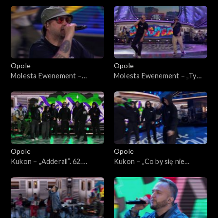
62. KFPP: Koncert „Hip-hop.
bloku”. 62. KFPP: Koncert
Jedno podwórko”
„Hip-hop. Jedno podwórko”
Opole
Opole
Molesta Ewenement –
Molesta Ewenement – „Ty
„Muzyka miasta”. 62. KFPP:
wiesz, że”. 62. KFPP: Koncert
Koncert „Hip-hop. Jedno
„Hip-hop. Jedno podwórko”
podwórko”
Opole
Opole
Kukon – „Adderall”. 62.
Kukon – „Co by się nie
KFPP: Koncert „Hip-hop.
działo”. 62. KFPP: Koncert
Jedno podwórko”
„Hip-hop. Jedno podwórko”