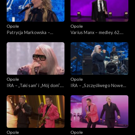
Opole
Opole
Patrycja Markowska –
Varius Manx – medley. 62.
„Jeszcze raz” i „Księżycowy”.
KFPP: Koncert
62. KFPP: Koncert
„SuperJedynki”
„SuperJedynki”
Opole
Opole
IRA – „Taki sam” i „Mój dom”.
IRA – „Szczęśliwego Nowego
62. KFPP: Koncert
Jorku”. 62. KFPP: Koncert
„SuperJedynki”
„SuperJedynki”
Opole
Opole