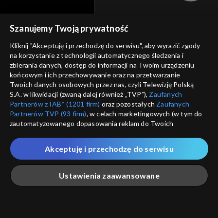
cennik
GEOLOKALIZ
Szanujemy Twoją prywatność
polityka prywatności
ŁĄCZYSZ SIĘ SPOZA 
Kliknij "Akceptuję i przechodzę do serwisu", aby wyrazić zgody
moje zgody
na korzystanie z technologii automatycznego śledzenia i
Kraj, z którego się łączys
zbierania danych, dostęp do informacji na Twoim urządzeniu
Zjednoczone , w związku z czy
pomoc
końcowym i ich przechowywanie oraz na przetwarzanie
na platformie TVP VOD
Twoich danych osobowych przez nas, czyli Telewizję Polską
nieodstępna. Sprawdź, które m
kontakt
S.A. w likwidacji (zwaną dalej również „TVP”),
Zaufanych
obejrzeć.
Partnerów z IAB* (1201 firm)
oraz pozostałych
Zaufanych
voucher
Partnerów TVP (93 firm)
, w celach marketingowych (w tym do
Nie pokazuj pon
dostępność
zautomatyzowanego dopasowania reklam do Twoich
zainteresowań i mierzenia ich skuteczności) i pozostałych,
informacje o dostawcy usług
które wskazujemy poniżej, a także zgody na udostępnianie
Akceptuję i przechodzę do serwisu
ANULUJ
SP
przez nas identyfikatora PPID do Google.
Twoje dane osobowe zbierane podczas odwiedzania przez
Ustawienia zaawansowane
Ciebie naszych
poszczególnych serwisów
zwanych dalej
„Portalem”, w tym informacje zapisywane za pomocą
technologii takich jak: pliki cookie, sygnalizatory WWW lub
innych podobnych technologii umożliwiających świadczenie
Główna
Szukaj
Moja lista
Na żywo
Więcej
dopasowanych i bezpiecznych usług, personalizację treści