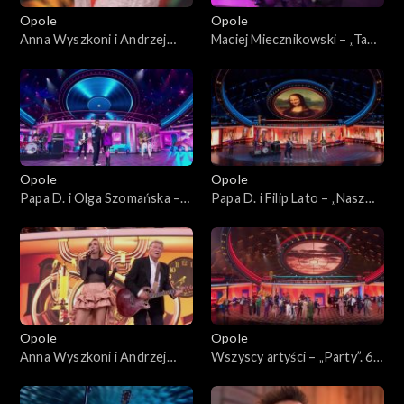
Opole
Opole
Anna Wyszkoni i Andrzej
Maciej Miecznikowski – „Ta
Rybiński – „Czy ten pan i pani
dziewczyna”. 62. KFPP:
są w sobie zakochani?”. 62.
Koncert „Zróbmy więc
KFPP: Koncert „Zróbmy
prywatkę”
więc prywatkę”
Opole
Opole
Papa D. i Olga Szomańska –
Papa D. i Filip Lato – „Nasz
„Maxi singiel”. 62. KFPP:
Disneyland”. 62. KFPP:
Koncert „Zróbmy więc
Koncert „Zróbmy więc
prywatkę”
prywatkę”
Opole
Opole
Anna Wyszkoni i Andrzej
Wszyscy artyści – „Party”. 62.
Rybiński – „Nie liczę godzin i
KFPP: Koncert „Zróbmy
lat”. 62. KFPP: Koncert
więc prywatkę”