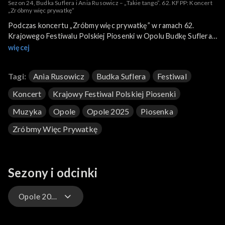
Sezon 24, Budka Suflera i Ania Rusowicz – „Takie tango”. 62. KFPP: Koncert
„Zróbmy więc prywatkę”
Podczas koncertu „Zróbmy więc prywatkę” w ramach 62.
Krajowego Festiwalu Polskiej Piosenki w Opolu Budkę Suflera
w piosence „Takie Tango” wspierała Ania Rusowicz. Miało to
więcej
miejsce 14 czerwca 2025 roku i było transmitowane na żywo w
TVP1, TVP Polonia oraz TVP VOD.
Tagi:
Ania Rusowicz
Budka Suflera
Festiwal
Koncert
Krajowy Festiwal Polskiej Piosenki
Muzyka
Opole
Opole 2025
Piosenka
Zróbmy Więc Prywatkę
Sezony i odcinki
Opole 2025 – występy
Opole 2026