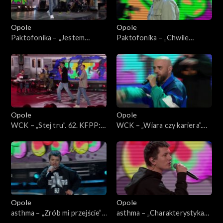
Opole
Opole
Paktofonika – „Jestem
Paktofonika – „Chwile
Bogiem”. 62. KFPP: Koncert
ulotne”. 62. KFPP: Koncert
„Hip-hop. Jedno podwórko”
„Hip-hop. Jedno podwórko”
Opole
Opole
WCK – „Stej tru”. 62. KFPP:
WCK – „Wiara czy kariera”.
Koncert „Hip-hop. Jedno
62. KFPP: Koncert „Hip-hop.
podwórko”
Jedno podwórko”
Opole
Opole
asthma – „Zrób mi przejście”.
asthma – „Charakterystyka