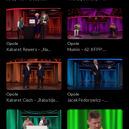
Łobaszewska – „Za szybą”.
„Łatwopalni”. 62. KFPP:
62. KFPP: Koncert „Trzy
Koncert „Trzy ćwiartki Jacka
ćwiartki Jacka Cygana”
Cygana”
Opole
Opole
Kabaret Rewers – „Na
Mumio – 62. KFPP:
zakupach”. 62. KFPP:
„KabareTYM”
„KabareTYM”
Opole
Opole
Kabaret Ciach – „Baba bije
Jacek Fedorowicz –
chłopa”. 62. KFPP:
monolog. 62. KFPP:
„KabareTYM”
„KabareTYM”