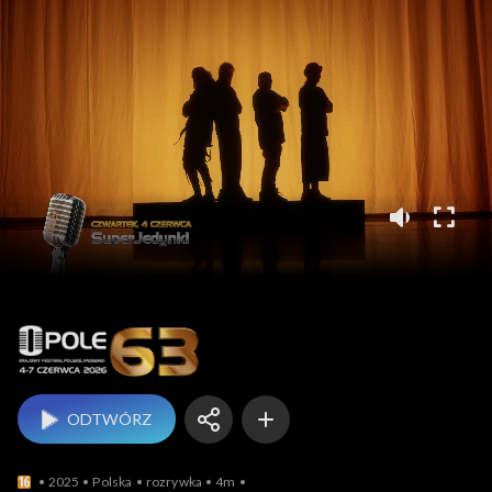
Opole
ODTWÓRZ
2025
Polska
rozrywka
4m