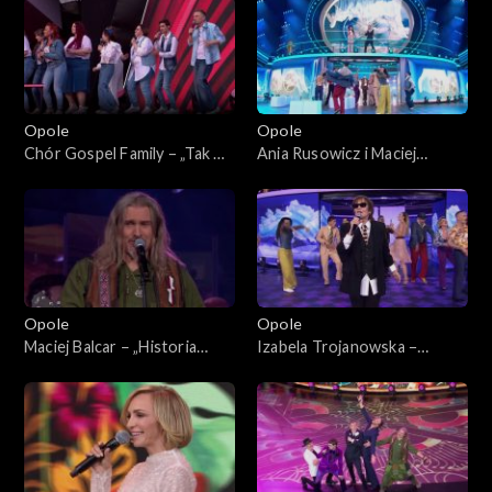
„Zróbmy więc prywatkę”
Koncert „Zróbmy więc
prywatkę”
Opole
Opole
Chór Gospel Family – „Tak mi
Ania Rusowicz i Maciej
źle, tak mi szaro”. 62. KFPP:
Miecznikowski – „Wszystko
Koncert „Zróbmy więc
mi mówi, że mnie ktoś
prywatkę”
pokochał”. 62. KFPP:
Koncert „Zróbmy więc
prywatkę”
Opole
Opole
Maciej Balcar – „Historia
Izabela Trojanowska –
jednej znajomości”. 62. KFPP:
„Wszystko czego dziś chcę”.
Koncert „Zróbmy więc
62. KFPP: Koncert „Zróbmy
prywatkę”
więc prywatkę”