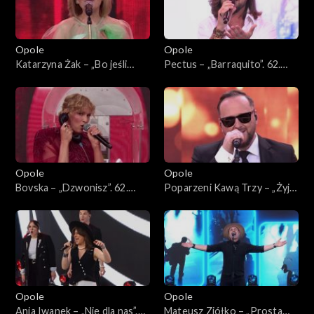
Opole
Opole
Katarzyna Żak – „Bo jeśli
Pectus – „Barraquito”. 62.
miłość ma kres”. 62. KFPP:
KFPP: Koncert „Premiery”
Koncert „Premiery”
Opole
Opole
Bovska – „Dzwonisz”. 62.
Poparzeni Kawą Trzy – „Żyje
KFPP: Koncert „Premiery”
się raz”. 62. KFPP: Koncert
„Premiery”
Opole
Opole
Ania Iwanek – „Nie dla nas”.
Mateusz Ziółko – „Prosta