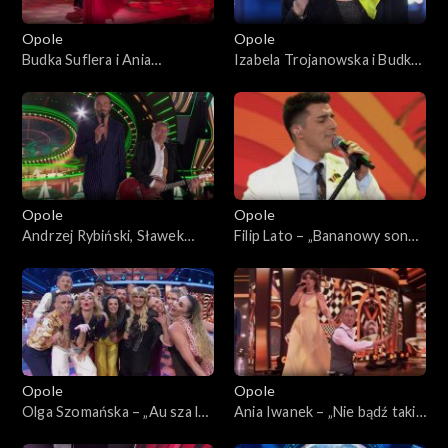
Opole
Opole
Budka Suflera i Ania
Izabela Trojanowska i Budka
Rusowicz – „Takie tango”. 62.
Suflera – „Tyle samo prawd
KFPP: Koncert „Zróbmy
ile kłamstw”. 62. KFPP:
więc prywatkę”
Koncert „Zróbmy więc
prywatkę”
Opole
Opole
Andrzej Rybiński, Sławek
Filip Lato – „Bananowy song”.
Uniatowski i Mateusz Ziółko
62. KFPP: Koncert „Zróbmy
– „Czas relaksu”. 62. KFPP:
więc prywatkę”
Koncert „Zróbmy więc
prywatkę”
Opole
Opole
Olga Szomańska – „Au sza la
Ania Iwanek – „Nie bądź taki
la la”. 62. KFPP: Koncert
szybki Bill”. 62. KFPP: