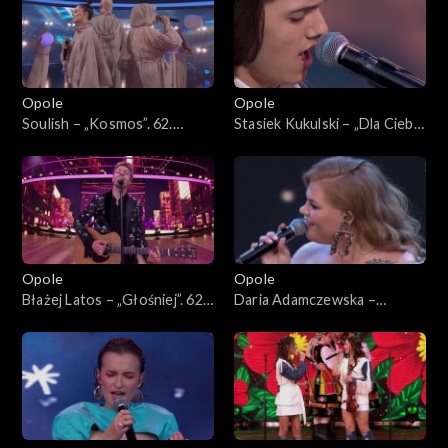
Opole
Opole
Soulish – „Kosmos”. 62.
Stasiek Kukulski – „Dla Ciebie
KFPP: Koncert „Debiuty”
bym mógł”. 62. KFPP:
Koncert „Debiuty”
Opole
Opole
Błażej Latos – „Głośniej”. 62.
Daria Adamczewska –
KFPP: Koncert „Debiuty”
„Pamiętaj”. 62. KFPP:
Koncert „Debiuty”