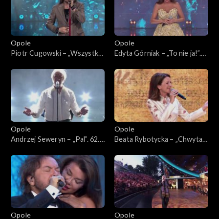
Opole
Opole
Piotr Cugowski – „Wszystko
Edyta Górniak – „To nie ja!”.
ma swój czas”. 62. KFPP:
62. KFPP: Koncert „Trzy
Koncert „Trzy ćwiartki Jacka
ćwiartki Jacka Cygana”
Cygana”
Opole
Opole
Andrzej Seweryn – „Pal”. 62.
Beata Rybotycka – „Chwytaj
KFPP: Koncert „Trzy
dzień”. 62. KFPP: Koncert
ćwiartki Jacka Cygana”
„Trzy ćwiartki Jacka Cygana”
Opole
Opole