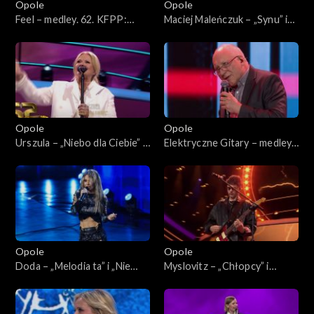
Opole
Opole
Feel – medley. 62. KFPP:
Maciej Maleńczuk – „Synu” i
Koncert „SuperJedynki”
„Gdzie są moi przyjaciele”. 62.
KFPP: Koncert
„SuperJedynki”
Opole
Opole
Urszula – „Niebo dla Ciebie” i
Elektryczne Gitary – medley.
„Dmuchawce, latawce, wiatr”.
62. KFPP: Koncert
62. KFPP: Koncert
„SuperJedynki”
„SuperJedynki”
Opole
Opole
Doda – „Melodia ta” i „Nie
Myslovitz – „Chłopcy” i
żałuję”. 62. KFPP: Koncert
„Długość dźwięku
„SuperJedynki”
samotności”. 62. KFPP:
Koncert „SuperJedynki”