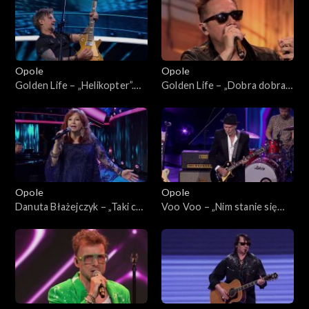
„Zróbmy więc prywatkę”
Opole
Opole
Golden Life – „Helikopter”.
Golden Life – „Dobra dobra
62. KFPP: Koncert
dobra”. 62. KFPP: Koncert
„SuperJedynki”
„SuperJedynki”
Opole
Opole
Danuta Błażejczyk – „Taki cud
Voo Voo – „Nim stanie się
i miód”. 62. KFPP: Koncert
tak” i „Gdybym”. 62. KFPP:
„SuperJedynki”
Koncert „SuperJedynki”