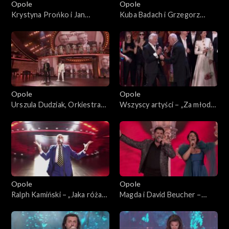
Opole
Opole
Krystyna Prońko i Jan
Kuba Badach i Grzegorz
Borysewicz – „W jakim obcym
Turnau – „Małe tęsknoty”. 62.
domu”. 62. KFPP: „Małe
KFPP: „Małe tęsknoty –
tęsknoty – koncert pamięci
koncert pamięci Wojciecha
Wojciecha Trzcińskiego”
Trzcińskiego”
Opole
Opole
Urszula Dudziak, Orkiestra
Wszyscy artyści – „Za młodzi,
ASZ i Henryk Miśkiewicz –
za starzy”. 62. KFPP:
medley instrumentalny. 62.
Koncert „Trzy ćwiartki Jacka
KFPP: „Małe tęsknoty –
Cygana”
koncert pamięci Wojciecha
Trzcińskiego”
Opole
Opole
Ralph Kamiński – „Jaka róża
Magda i David Beucher –
taki cierń”. 62. KFPP:
„Con Amore”. 62. KFPP:
Koncert „Trzy ćwiartki Jacka
Koncert „Trzy ćwiartki Jacka
Cygana”
Cygana”