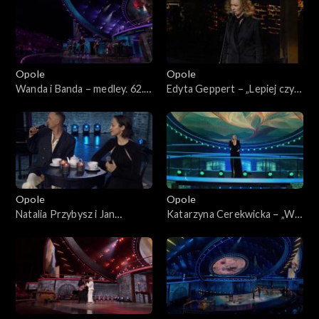
Wojciecha Trzcińskiego”
koncert pamięci Wojciecha
Trzcińskiego”
Opole
Opole
Wanda i Banda – medley. 62.
Edyta Geppert – „Lepiej czyli
KFPP: „Małe tęsknoty –
horyzont”. 62. KFPP: „Małe
koncert pamięci Wojciecha
tęsknoty – koncert pamięci
Trzcińskiego”
Wojciecha Trzcińskiego”
Opole
Opole
Natalia Przybysz i Jan
Katarzyna Cerekwicka – „W
Młynarski – „Odpływają
cieniu dobrego drzewa”. 62.
kawiarenki”. 62. KFPP: „Małe
KFPP: „Małe tęsknoty –
tęsknoty – koncert pamięci
koncert pamięci Wojciecha
Wojciecha Trzcińskiego”
Trzcińskiego”