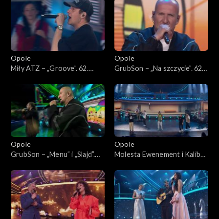
Jedno podwórko”
podwórko”
Opole
Opole
Miły ATZ – „Groove”. 62.
GrubSon – „Na szczycie”. 62.
KFPP: Koncert „Hip-hop.
KFPP: Koncert „Hip-hop.
Jedno podwórko”
Jedno podwórko”
Opole
Opole
GrubSon – „Menu” i „Slajd”.
Molesta Ewenement i Kaliber
62. KFPP: Koncert „Hip-hop.
44 – „Ten Styl Ten Rap”. 62.
Jedno podwórko”
KFPP: Koncert „Hip-hop.
Jedno podwórko”