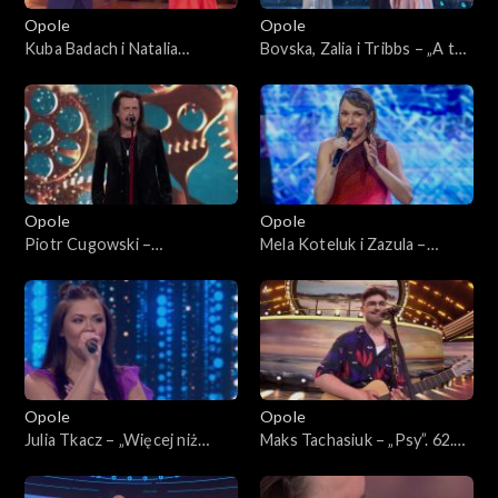
Opole
Opole
Kuba Badach i Natalia
Bovska, Zalia i Tribbs – „A ty
Kukulska – „Ktoś między
się Ziemio nie bój”. 62. KFPP:
nami”. 62. KFPP: Koncert
Koncert „Debiuty”
„Debiuty”
Opole
Opole
Piotr Cugowski –
Mela Koteluk i Zazula –
„Zegarmistrz światła”. 62.
„Pośrodku świata”. 62. KFPP:
KFPP: Koncert „Debiuty”
Koncert „Debiuty”
Opole
Opole
Julia Tkacz – „Więcej niż
Maks Tachasiuk – „Psy”. 62.
głos”. 62. KFPP: Koncert
KFPP: Koncert „Debiuty”
„Debiuty”