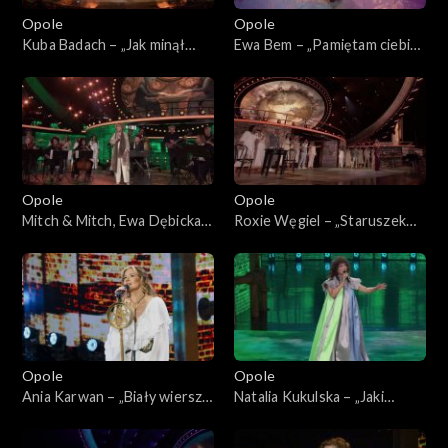
Opole 2003
Opole
Opole
Kuba Badach – „Jak minął
Ewa Bem – „Pamiętam ciebie
dzień”. 62. KFPP: „Małe
z tamtych lat”. 62. KFPP:
tęsknoty – koncert pamięci
„Małe tęsknoty – koncert
Wojciecha Trzcińskiego”
pamięci Wojciecha
Trzcińskiego”
Opole
Opole
Mitch & Mitch, Ewa Dębicka-
Roxie Węgiel – „Staruszek
Brzozowska i Bunio – medley.
świat”. 62. KFPP: „Małe
62. KFPP: „Małe tęsknoty –
tęsknoty – koncert pamięci
koncert pamięci Wojciecha
Wojciecha Trzcińskiego”
Trzcińskiego”
Opole
Opole
Ania Karwan – „Biały wiersz
Natalia Kukulska – „Jaki
od ciebie”. 62. KFPP: „Małe
jesteś, jeszcze nie wiem”. 62.
tęsknoty – koncert pamięci
KFPP: „Małe tęsknoty –