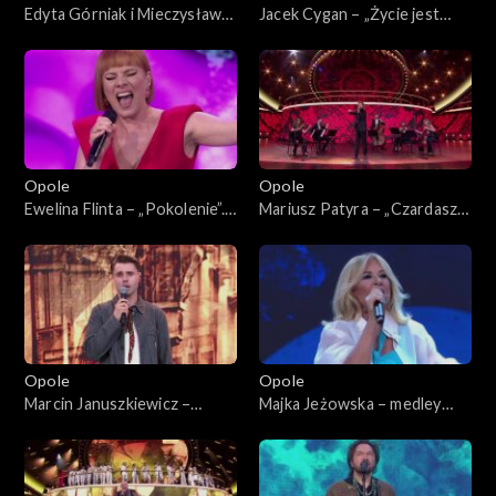
Edyta Górniak i Mieczysław
Jacek Cygan – „Życie jest
Szcześniak – „Dumka na dwa
nowelą”. 62. KFPP: Koncert
serca”. 62. KFPP: Koncert
„Trzy ćwiartki Jacka Cygana”
„Trzy ćwiartki Jacka Cygana”
Opole
Opole
Ewelina Flinta – „Pokolenie”.
Mariusz Patyra – „Czardasz
62. KFPP: Koncert „Trzy
Montiego”. 62. KFPP:
ćwiartki Jacka Cygana”
Koncert „Trzy ćwiartki Jacka
Cygana”
Opole
Opole
Marcin Januszkiewicz –
Majka Jeżowska – medley
„C'est la vie”. 62. KFPP:
piosenek dziecięcych. 62.
Koncert „Trzy ćwiartki Jacka
KFPP: Koncert „Trzy
Cygana”
ćwiartki Jacka Cygana”