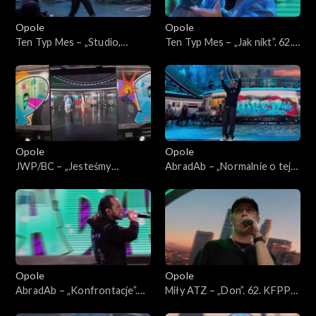
Opole
Opole
Ten Typ Mes – „Studio,
Ten Typ Mes – „Jak nikt”. 62.
scena, łóżko”. 62. KFPP:
KFPP: Koncert „Hip-hop.
Koncert „Hip-hop. Jedno
Jedno podwórko”
podwórko”
Opole
Opole
JWP/BC – „Jesteśmy
AbradAb – „Normalnie o tej
wszędzie” i „Szesnastki”. 62.
porze”. 62. KFPP: Koncert
KFPP: Koncert „Hip-hop.
„Hip-hop. Jedno podwórko”
Jedno podwórko”
Opole
Opole
AbradAb – „Konfrontacje”.
Miły ATZ – „Don”. 62. KFPP:
62. KFPP: Koncert „Hip-hop.
Koncert „Hip-hop. Jedno