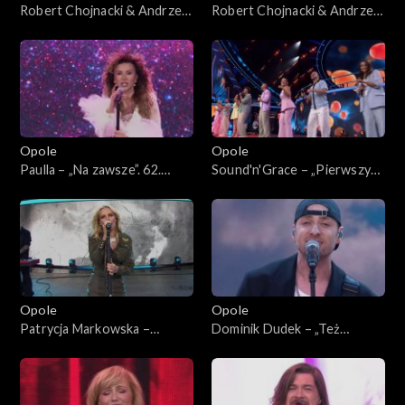
Robert Chojnacki & Andrzej
Robert Chojnacki & Andrzej
Piaseczny – „Mój dobry duch”
Piaseczny – „Budzikom
i „Prawie do nieba”. 62. KFPP:
śmierć” i „Niecierpliwi”. 62.
Koncert „Premiery”
KFPP: Koncert „Premiery”
Opole
Opole
Paulla – „Na zawsze”. 62.
Sound'n'Grace – „Pierwszy
KFPP: Koncert „Premiery”
krok”. 62. KFPP: Koncert
„Premiery”
Opole
Opole
Patrycja Markowska –
Dominik Dudek – „Też
„Miłość, wiara, Nadzieja”. 62.
będziemy tęsknić”. 62. KFPP:
KFPP: Koncert „Premiery”
Koncert „Premiery”