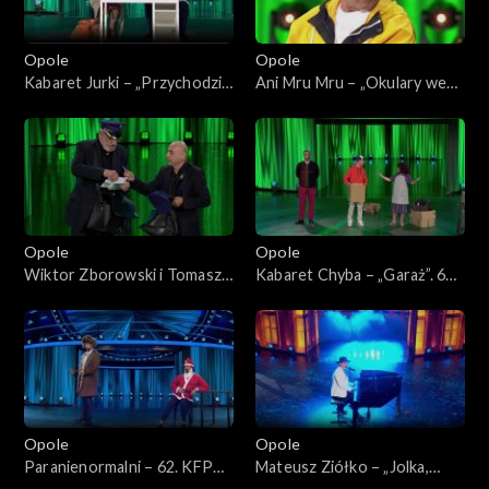
Opole
Opole
Kabaret Jurki – „Przychodzi
Ani Mru Mru – „Okulary we
baba do lekarza”. 62. KFPP:
mgle”. 62. KFPP:
„KabareTYM”
„KabareTYM”
Opole
Opole
Wiktor Zborowski i Tomasz
Kabaret Chyba – „Garaż”. 62.
Sapryk – „Listonosze”. 62.
KFPP: „KabareTYM”
KFPP: „KabareTYM”
Opole
Opole
Paranienormalni – 62. KFPP:
Mateusz Ziółko – „Jolka,