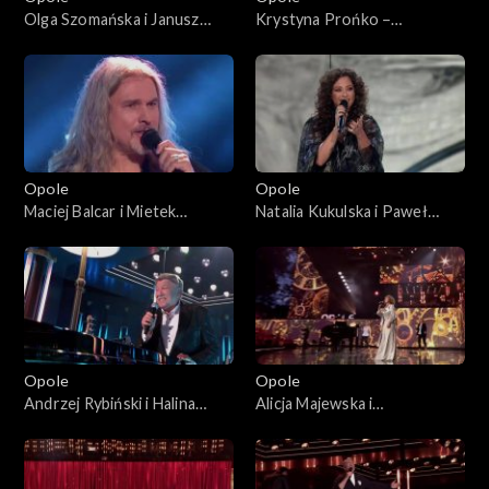
Olga Szomańska i Janusz
Krystyna Prońko –
Radek– „Kołysanka dla
„Modlitwa o miłość
nieznajomej”. 63. KFPP:
prawdziwą”. 63. KFPP:
Koncert „Autobiografia.
Koncert „Autobiografia.
Jubileusz Bogdana Olewicza”
Jubileusz Bogdana Olewicza”
Opole
Opole
Maciej Balcar i Mietek
Natalia Kukulska i Paweł
Szcześniak – „Niepokonani”.
Tomaszewski – „Tylko mnie
63. KFPP: Koncert
poproś do tańca”. 63. KFPP:
„Autobiografia. Jubileusz
Koncert „Autobiografia.
Bogdana Olewicza”
Jubileusz Bogdana Olewicza”
Opole
Opole
Andrzej Rybiński i Halina
Alicja Majewska i
Mlynkova – „Czas relaksu”.
Włodzimierz Korcz – „Na
63. KFPP: Koncert
przekór wszystkim będę
„Autobiografia. Jubileusz
spać”. 63. KFPP: Koncert