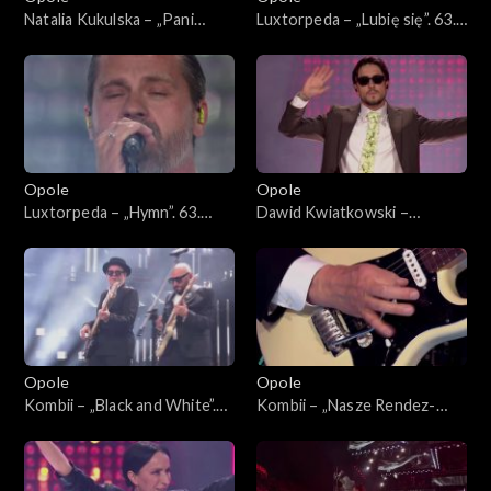
Natalia Kukulska – „Pani
Luxtorpeda – „Lubię się”. 63.
Perfect”, „Decymy”, „Im
KFPP: Koncert
więcej Ciebie tym mniej”,
„SuperJedynki”
„Kobieta”, „W biegu”,
„Dobrostan”, „Światło”, „Sexi
flexi”. 63. KFPP: Koncert
„SuperJedynki”
Opole
Opole
Luxtorpeda – „Hymn”. 63.
Dawid Kwiatkowski –
KFPP: Koncert
„Proszę tańcz”, „Pali się
„SuperJedynki”
niebo”, „Proste”. 63. KFPP:
Koncert „SuperJedynki”
Opole
Opole
Kombii – „Black and White”.
Kombii – „Nasze Rendez-
63. KFPP: Koncert
vous”. 63. KFPP: Koncert
„SuperJedynki”
„SuperJedynki”