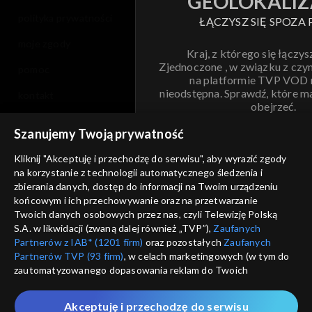
GEOLOKALIZ
polityka prywatności
ŁĄCZYSZ SIĘ SPOZA 
moje zgody
Kraj, z którego się łączys
Zjednoczone , w związku z czy
pomoc
na platformie TVP VOD
nieodstępna. Sprawdź, które m
kontakt
obejrzeć.
voucher
Szanujemy Twoją prywatność
Nie pokazuj pon
dostępność
Kliknij "Akceptuję i przechodzę do serwisu", aby wyrazić zgody
na korzystanie z technologii automatycznego śledzenia i
informacje o dostawcy usług
ANULUJ
SP
zbierania danych, dostęp do informacji na Twoim urządzeniu
końcowym i ich przechowywanie oraz na przetwarzanie
Twoich danych osobowych przez nas, czyli Telewizję Polską
S.A. w likwidacji (zwaną dalej również „TVP”),
Zaufanych
Partnerów z IAB* (1201 firm)
oraz pozostałych
Zaufanych
Partnerów TVP (93 firm)
, w celach marketingowych (w tym do
zautomatyzowanego dopasowania reklam do Twoich
zainteresowań i mierzenia ich skuteczności) i pozostałych,
które wskazujemy poniżej, a także zgody na udostępnianie
Akceptuję i przechodzę do serwisu
przez nas identyfikatora PPID do Google.