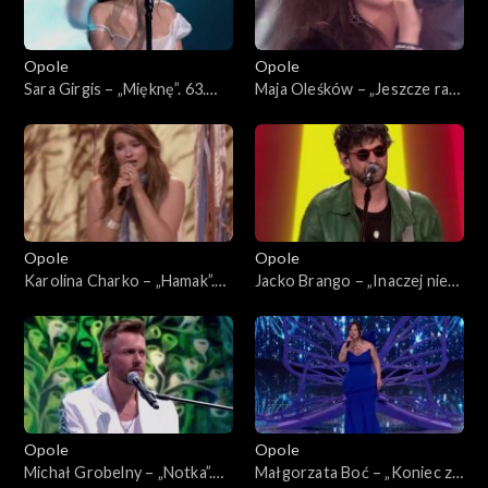
Opole
Opole
Sara Girgis – „Mięknę”. 63.
Maja Oleśków – „Jeszcze raz”.
KFPP: Koncert „Debiuty”
63. KFPP: Koncert „Debiuty”
Opole
Opole
Karolina Charko – „Hamak”.
Jacko Brango – „Inaczej nie
63. KFPP: Koncert „Debiuty”
umiem”. 63. KFPP: Koncert
„Debiuty”
Opole
Opole
Michał Grobelny – „Notka”.
Małgorzata Boć – „Koniec z