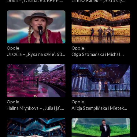
Doda – „A nana”. 63. KFPP:
Janusz Radek – „A kto się
Koncert „Autobiografia.
kocha w Tobie”. 63. KFPP:
Jubileusz Bogdana Olewicza”
Koncert „Autobiografia.
Jubileusz Bogdana Olewicza”
Opole
Opole
Urszula – „Rysa na szkle”. 63.
Olga Szomańska i Michał
KFPP: Koncert
Lech – „Żegnaj lato na rok”.
„Autobiografia. Jubileusz
63. KFPP: Koncert
Bogdana Olewicza”
„Autobiografia. Jubileusz
Bogdana Olewicza”
Opole
Opole
Halina Mlynkova – „Julia i ja”.
Alicja Szemplińska i Mietek
63. KFPP: Koncert
Szcześniak – „Moje jedyne
„Autobiografia. Jubileusz
marzenie”. 63. KFPP:
Bogdana Olewicza”
Koncert „Autobiografia.
Jubileusz Bogdana Olewicza”