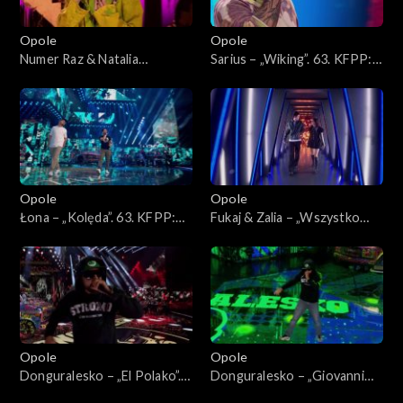
Opole
Opole
Numer Raz & Natalia
Sarius – „Wiking”. 63. KFPP:
Kukulska – „Szczęście”. 63.
Koncert „Hip-hop. Jedno
KFPP: Koncert „Hip-hop.
podwórko 2”
Jedno podwórko 2”
Opole
Opole
Łona – „Kolęda”. 63. KFPP:
Fukaj & Zalia – „Wszystko
Koncert „Hip-hop. Jedno
znika przy tobie”. 63. KFPP:
podwórko 2”
Koncert „Hip-hop. Jedno
podwórko 2”
Opole
Opole
Donguralesko – „El Polako”.
Donguralesko – „Giovanni
63. KFPP: Koncert „Hip-hop.
dziadzia”. 63. KFPP: Koncert