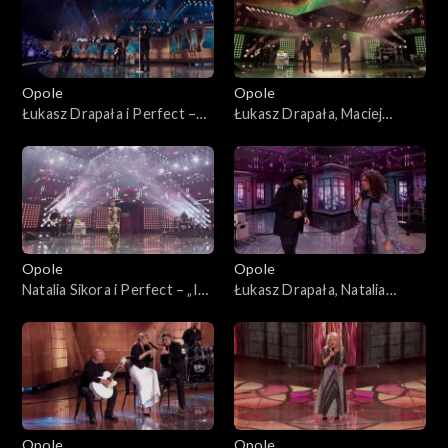
Opole
Opole
Łukasz Drapała i Perfect –
Łukasz Drapała, Maciej
„Nie płacz Ewka”. 63. KFPP:
Balcar, Kuba Badach i Perfect
Koncert „Autobiografia.
– „Autobiografia”. 63. KFPP:
Jubileusz Bogdana Olewicza”
Koncert „Autobiografia.
Jubileusz Bogdana Olewicza”
Opole
Opole
Natalia Sikora i Perfect – „Idź
Łukasz Drapała, Natalia
precz”. 63. KFPP: Koncert
Kukulska i Perfect –
„Autobiografia. Jubileusz
„Niewiele ci mogę dać”. 63.
Bogdana Olewicza”
KFPP: Koncert
„Autobiografia. Jubileusz
Bogdana Olewicza”
Opole
Opole