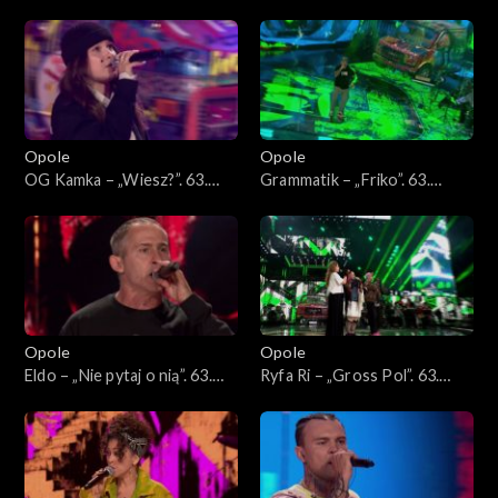
„Powrót”. 63. KFPP: Koncert
„Wiedziałem, że tak będzie”.
„Hip-hop. Jedno podwórko
63. KFPP: Koncert „Hip-hop.
2”
Jedno podwórko 2”
Opole
Opole
OG Kamka – „Wiesz?”. 63.
Grammatik – „Friko”. 63.
KFPP: Koncert „Hip-hop.
KFPP: Koncert „Hip-hop.
Jedno podwórko 2”
Jedno podwórko 2”
Opole
Opole
Eldo – „Nie pytaj o nią”. 63.
Ryfa Ri – „Gross Pol”. 63.
KFPP: Koncert „Hip-hop.
KFPP: Koncert „Hip-hop.
Jedno podwórko 2”
Jedno podwórko 2”