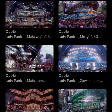
45-lecia zespołu Lady Pank
zespołu Lady Pank
Opole
Opole
Lady Pank – „Mała wojna”. 63.
Lady Pank – „Motyle”. 63.
KFPP: Jubileusz 45-lecia
KFPP: Jubileusz 45-lecia
zespołu Lady Pank
zespołu Lady Pank
Opole
Opole
Lady Pank – „Mała Lady
Lady Pank – „Zawsze tam,
Punk”. 63. KFPP: Jubileusz
gdzie Ty”. 63. KFPP:
45-lecia zespołu Lady Pank
Jubileusz 45-lecia zespołu
Lady Pank