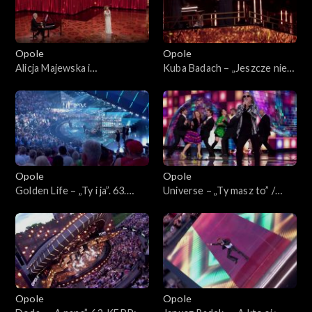
Bogdana Olewicza”
„Autobiografia. Jubileusz
Bogdana Olewicza”
Opole
Opole
Alicja Majewska i
Kuba Badach – „Jeszcze nie
Włodzimierz Korcz –
czas”. 63. KFPP: Koncert
„Pamiętam Ciebie z tamtych
„Autobiografia. Jubileusz
lat”. 63. KFPP: Koncert
Bogdana Olewicza”
„Autobiografia. Jubileusz
Bogdana Olewicza”
Opole
Opole
Golden Life – „Ty i ja”. 63.
Universe – „Ty masz to” /
KFPP: Koncert
„Głupia żaba”. 63. KFPP:
„Autobiografia. Jubileusz
Koncert „Autobiografia.
Bogdana Olewicza”
Jubileusz Bogdana Olewicza”
Opole
Opole