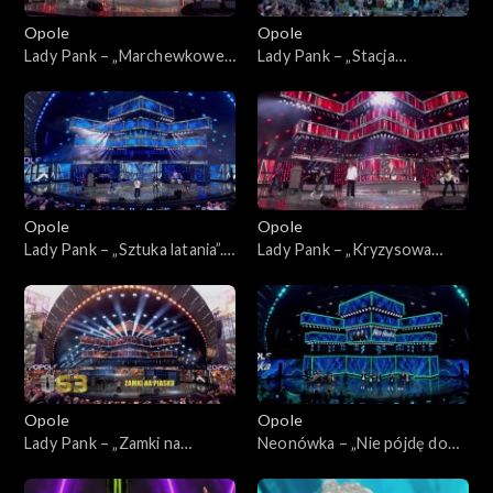
Opole
Opole
Lady Pank – „Marchewkowe
Lady Pank – „Stacja
pole”. 63. KFPP: Jubileusz 45-
Warszawa”. 63. KFPP:
lecia zespołu Lady Pank
Jubileusz 45-lecia zespołu
Lady Pank
Opole
Opole
Lady Pank – „Sztuka latania”.
Lady Pank – „Kryzysowa
63. KFPP: Jubileusz 45-lecia
narzeczona”. 63. KFPP:
zespołu Lady Pank
Jubileusz 45-lecia zespołu
Lady Pank
Opole
Opole
Lady Pank – „Zamki na
Neonówka – „Nie pójdę do
piasku”. 63. KFPP: Jubileusz
nieba”. 63. KFPP: 26 lat
45-lecia zespołu Lady Pank
kabaretu Neo-Nówka