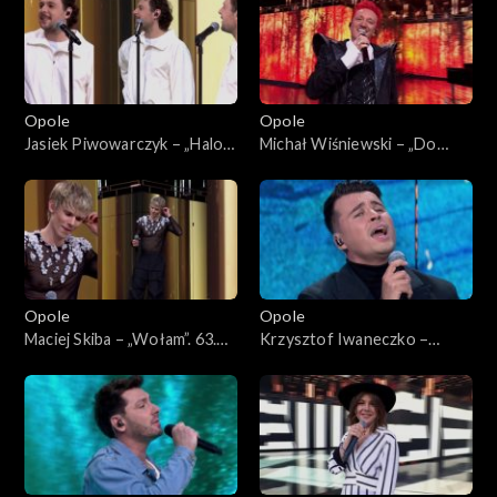
Opole
Opole
Jasiek Piwowarczyk – „Halo
Michał Wiśniewski – „Do
Houston”. 63. KFPP: Koncert
moich dzieci”. 63. KFPP:
„Premiery”
Koncert „Premiery”
Opole
Opole
Maciej Skiba – „Wołam”. 63.
Krzysztof Iwaneczko –
KFPP: Koncert „Premiery”
„Zatrzymaj się”. 63. KFPP:
Koncert „Premiery”