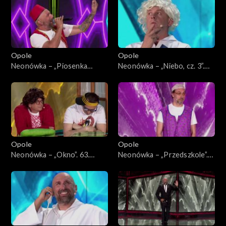
Opole
Opole
Neonówka – „Piosenka
Neonówka – „Niebo, cz. 3”.
turecka”. 63. KFPP: 26 lat
63. KFPP: 26 lat kabaretu
kabaretu Neo-Nówka
Neo-Nówka
Opole
Opole
Neonówka – „Okno”. 63.
Neonówka – „Przedszkole”.
KFPP: 26 lat kabaretu Neo-
63. KFPP: 26 lat kabaretu
Nówka
Neo-Nówka