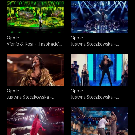
Jedno podwórko 2”
„Hip-hop. Jedno podwórko
2”
Opole
Opole
Vienio & Kosi – „Inspiracje”.
Justyna Steczkowska –
63. KFPP: Koncert „Hip-hop.
„Gaja”. 63. KFPP: Koncert
Jedno podwórko 2”
„Premiery”
Opole
Opole
Justyna Steczkowska –
Justyna Steczkowska –
„Nieznany raj”, „Poznam
„Witch Tarohoro”, „Ty
siebie”, „Domek z kart”. 63.
lustrem świata”, „Każda fala
KFPP: Koncert „Premiery”
znajdzie brzeg”. 63. KFPP:
Koncert „Premiery”