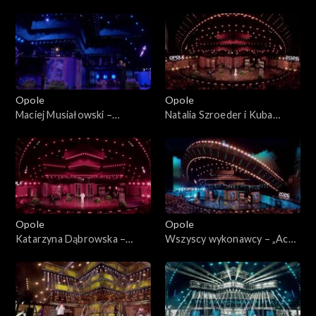
63. KFPP: „Kiedy mnie już nie
KFPP: „Kiedy mnie już nie
będzie...”. Koncert w hołdzie
będzie...”. Koncert w hołdzie
Magdzie Umer i Agnieszce
Magdzie Umer i Agnieszce
Osieckiej
Osieckiej
Opole
Opole
Maciej Musiałowski –
Natalia Szroeder i Kuba
„Portofino”. 63. KFPP:
Badach – „W żółtych
„Kiedy mnie już nie będzie...”.
płomieniach liści”. 63. KFPP:
Koncert w hołdzie Magdzie
„Kiedy mnie już nie będzie...”.
Umer i Agnieszce Osieckiej
Koncert w hołdzie Magdzie
Umer i Agnieszce Osieckiej
Opole
Opole
Katarzyna Dąbrowska –
Wszyscy wykonawcy – „Ach
„Niech żyje bal”. 63. KFPP:
panie, panowie”. 63. KFPP:
„Kiedy mnie już nie będzie...”.
„Kiedy mnie już nie będzie...”.
Koncert w hołdzie Magdzie
Koncert w hołdzie Magdzie
Umer i Agnieszce Osieckiej
Umer i Agnieszce Osieckiej