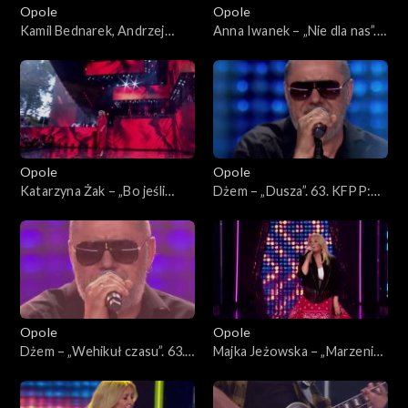
Opole
Opole
Kamil Bednarek, Andrzej
Anna Iwanek – „Nie dla nas”.
Krzywy i Patrycja Markowska
63. KFPP: Koncert
– „Fale”. 63. KFPP: Koncert
„Premiery”
„Premiery”
Opole
Opole
Katarzyna Żak – „Bo jeśli
Dżem – „Dusza”. 63. KFPP:
miłość ma kres”. 63. KFPP:
Koncert „SuperJedynki”
Koncert „Premiery”
Opole
Opole
Dżem – „Wehikuł czasu”. 63.
Majka Jeżowska – „Marzenia
KFPP: Koncert
się spełniają”, „A wolę moją
„SuperJedynki”
mamę”. 63. KFPP: Koncert