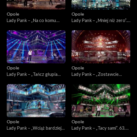
Opole
Opole
Lady Pank – „Na co komu
Lady Pank – „Mniej niż zero”.
dziś”. 63. KFPP: Jubileusz 45-
63. KFPP: Jubileusz 45-lecia
lecia zespołu Lady Pank
zespołu Lady Pank
Opole
Opole
Lady Pank – „Tańcz głupia
Lady Pank – „Zostawcie
tańcz”. 63. KFPP: Jubileusz
Titanica”. 63. KFPP: Jubileusz
45-lecia zespołu Lady Pank
45-lecia zespołu Lady Pank
Opole
Opole
Lady Pank – „Wciąż bardziej
Lady Pank – „Tacy sami”. 63.
obcy”. 63. KFPP: Jubileusz
KFPP: Jubileusz 45-lecia