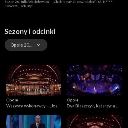
Sezon 26, Julia Wasielewska – „Chciałabym Ci powiedzieć”. 63. KFPP:
Koncert „Debiuty”
Sezony i odcinki
Opole 2026 – występy
Opole 2026
Opole 2026 – występy
Opole 2025
Opole
Opole
Opole 2025 – występy
Wszyscy wykonawcy – „Jest
Ewa Błaszczyk, Katarzyna
cudnie”. 63. KFPP: „Kiedy
Dąbrowska, Olga Bończyk –
Opole 2024
mnie już nie będzie...”.
„Kiedy mnie już nie będzie”.
Koncert w hołdzie Magdzie
63. KFPP: „Kiedy mnie już nie