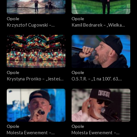
Opole
Opole
Krzysztof Cugowski –
Kamil Bednarek – „Wielka
„Ratujmy co się da”. 63. KFPP:
miłość”. 63. KFPP: Koncert
Koncert „Autobiografia.
„Autobiografia. Jubileusz
Jubileusz Bogdana Olewicza”
Bogdana Olewicza”
Opole
Opole
Krystyna Prońko – „Jesteś
O.S.T.R. – „1 na 100”. 63.
lekiem na całe zło”. 63. KFPP:
KFPP: Koncert „Hip-hop.
Koncert „Autobiografia.
Jedno podwórko 2”
Jubileusz Bogdana Olewicza”
Opole
Opole
Molesta Ewenement –
Molesta Ewenement –