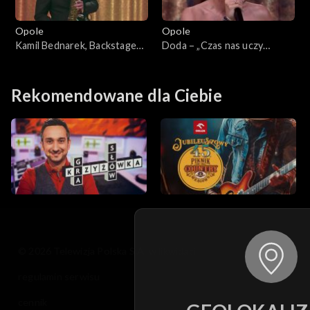
Opole
Opole
Kamil Bednarek, Backstage
Doda – „Czas nas uczy
Brassband – „Dzisiaj, jutro,
pogody”. 63. KFPP: Koncert
zawsze”. 63. KFPP: Koncert
„Debiuty”
„Debiuty”
Rekomendowane dla Ciebie
© 2026 Telewizja Polska S.A. w likwidacji
regulamin serwisu
cennik