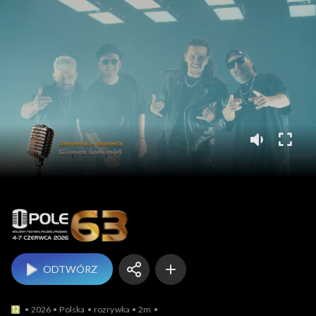
Opole
ODTWÓRZ
2026
Polska
rozrywka
2m