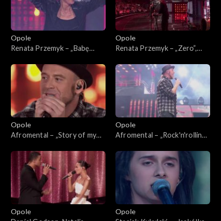
Opole
Opole
Renata Przemyk – „Babę
Renata Przemyk – „Zero”,
zesłał Bóg”. 63. KFPP:
„Kochana”. 63. KFPP:
Koncert „SuperJedynki”
Koncert „SuperJedynki”
Opole
Opole
Afromental – „Story of my
Afromental – „Rock'n'rolling
life”. 63. KFPP: Koncert
love”. 63. KFPP: Koncert
„SuperJedynki”
„SuperJedynki”
Opole
Opole