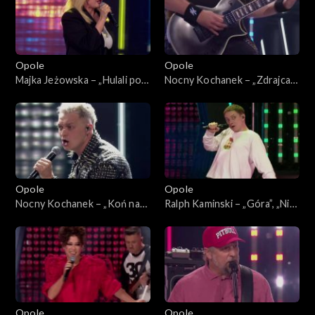
„SuperJedynki”
Opole
Opole
Majka Jeżowska – „Hulali po
Nocny Kochanek – „Zdrajca
polu”. 63. KFPP: Koncert
metalu”. 63. KFPP: Koncert
„SuperJedynki”
„SuperJedynki”
Opole
Opole
Nocny Kochanek – „Koń na
Ralph Kaminski – „Góra”, „Nie
białym rycerzu”. 63. KFPP:
bój się na zapas”, „Bal u
Koncert „SuperJedynki”
Rafała”. 63. KFPP: Koncert
„SuperJedynki”
Opole
Opole