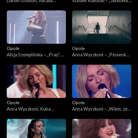
Daniel Godson, Natalia
Stasiek Kukulski – „Jaskółka”.
Szroeder – „Spójrz”. 63.
63. KFPP: Koncert „Debiuty”
KFPP: Koncert „Debiuty”
Opole
Opole
Alicja Szemplińska – „Pray”.
Anna Wyszkoni – „Piosenka
63. KFPP: Koncert „Debiuty”
młodych spadochroniarzy”.
63. KFPP: Koncert „Debiuty”
Opole
Opole
Anna Wyszkoni, Kuba
Anna Wyszkoni – „Wiem, że
Badach – „Czy ten pan i pani”.
jesteś tam”. 63. KFPP:
63. KFPP: Koncert „Debiuty”
Koncert „Debiuty”