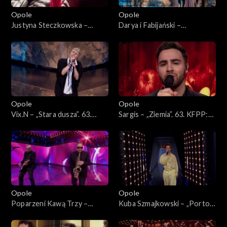
Opole
Opole
Justyna Steczkowska –
Darya i Fabijański –
„Dziewczyna szamana”, „Za
„Nieidealna”. 63. KFPP:
karę”, Oko za oko”, „Stu
Koncert „Premiery”
policjantów”. 63. KFPP:
Koncert „Premiery”
Opole
Opole
Vix.N – „Stara dusza”. 63.
Sargis – „Ziemia”. 63. KFPP:
KFPP: Koncert „Premiery”
Koncert „Premiery”
Opole
Opole
Poparzeni Kawą Trzy –
Kuba Szmajkowski – „Porto”.
„Twoje oczy”. 63. KFPP:
63. KFPP: Koncert
Koncert „Premiery”
„Premiery”