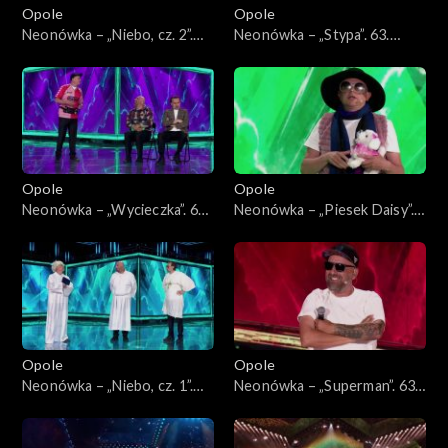
Opole
Opole
Neonówka – „Niebo, cz. 2”.
Neonówka – „Stypa”. 63.
63. KFPP: 26 lat kabaretu
KFPP: 26 lat kabaretu Neo-
Neo-Nówka
Nówka
Opole
Opole
Neonówka – „Wycieczka”. 63.
Neonówka – „Piesek Daisy”.
KFPP: 26 lat kabaretu Neo-
63. KFPP: 26 lat kabaretu
Nówka
Neo-Nówka
Opole
Opole
Neonówka – „Niebo, cz. 1”.
Neonówka – „Superman”. 63.
63. KFPP: 26 lat kabaretu
KFPP: 26 lat kabaretu Neo-
Neo-Nówka
Nówka