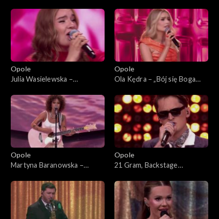
63. KFPP: Koncert „Debiuty”
planem”. 63. KFPP: Koncert
„Debiuty”
Opole
Opole
Julia Wasielewska –
Ola Kędra – „Bój się Boga
„Chciałabym Ci powiedzieć”.
dziewczyno”. 63. KFPP:
63. KFPP: Koncert „Debiuty”
Koncert „Debiuty”
Opole
Opole
Martyna Baranowska –
21 Gram, Backstage
„Serce”. 63. KFPP: Koncert
Brassband – „Może tak miało
„Debiuty”
być”. 63. KFPP: Koncert
„Debiuty”