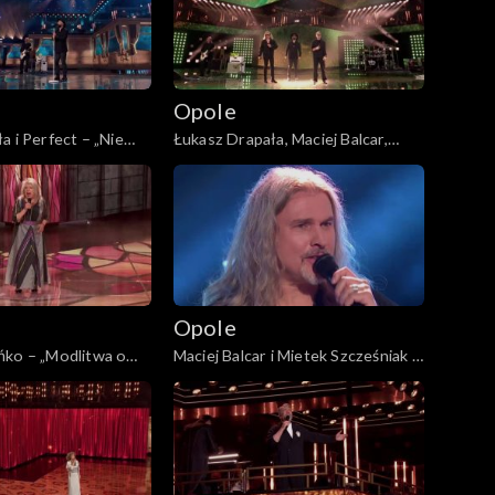
Opole
a i Perfect – „Nie
Łukasz Drapała, Maciej Balcar,
63. KFPP: Koncert
Kuba Badach i Perfect –
a. Jubileusz Bogdana
„Autobiografia”. 63. KFPP:
Koncert „Autobiografia. Jubileusz
Bogdana Olewicza”
Opole
ńko – „Modlitwa o
Maciej Balcar i Mietek Szcześniak –
iwą”. 63. KFPP:
„Niepokonani”. 63. KFPP: Koncert
biografia. Jubileusz
„Autobiografia. Jubileusz Bogdana
icza”
Olewicza”