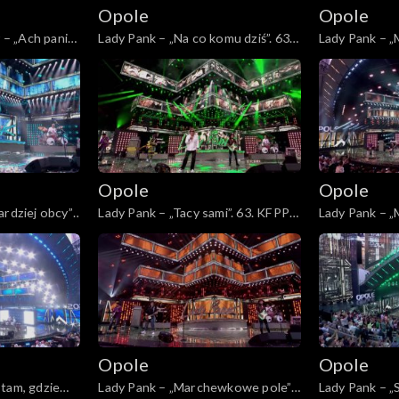
Opole
Opole
– „Ach panie,
Lady Pank – „Na co komu dziś”. 63.
Lady Pank – „M
„Kiedy mnie
KFPP: Jubileusz 45-lecia zespołu
KFPP: Jubileu
ncert w
Lady Pank
Lady Pank
r i Agnieszce
Opole
Opole
rdziej obcy”.
Lady Pank – „Tacy sami”. 63. KFPP:
Lady Pank – „M
5-lecia
Jubileusz 45-lecia zespołu Lady
KFPP: Jubileu
Pank
Lady Pank
łe 45!
m
Opole
Opole
tam, gdzie
Lady Pank – „Marchewkowe pole”.
Lady Pank – „