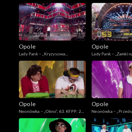
KFPP: Jubileusz 45-lecia zespołu
Ty”. 63. KFPP: Jubile
Lady Pank
zespołu Lady Pank
Opole
Opole
Lady Pank – „Kryzysowa
Lady Pank – „Zamki na
narzeczona”. 63. KFPP: Jubileusz
KFPP: Jubileusz 45-l
45-lecia zespołu Lady Pank
Lady Pank
Opole
Opole
Neonówka – „Okno”. 63. KFPP: 26
Neonówka – „Przedsz
lat kabaretu Neo-Nówka
KFPP: 26 lat kabar