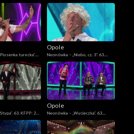
sz 45-lecia zespołu
KFPP: Jubileusz 45-lecia zespołu
Lady Pank
Opole
Piosenka turecka”.
Neonówka – „Niebo, cz. 3”. 63.
lat kabaretu Neo-
KFPP: 26 lat kabaretu Neo-Nówka
Opole
typa”. 63. KFPP: 26
Neonówka – „Wycieczka”. 63.
 Neo-Nówka
KFPP: 26 lat kabaretu Neo-Nówka