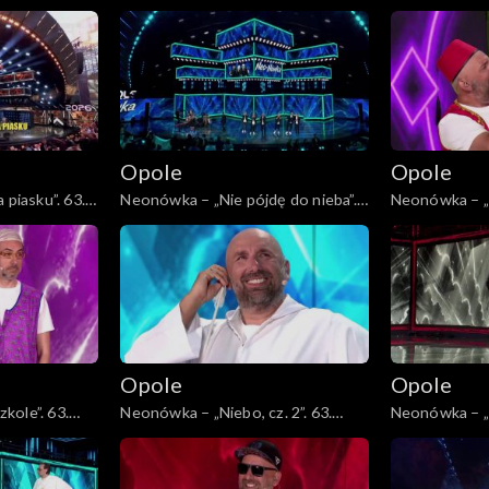
usz 45-lecia
63. KFPP: Jubileusz 45-lecia
KFPP: Jubileu
zespołu Lady Pank
Lady Pank
Opole
Opole
 piasku”. 63.
Neonówka – „Nie pójdę do nieba”.
Neonówka – „
ecia zespołu
63. KFPP: 26 lat kabaretu Neo-
63. KFPP: 26 
Nówka
Nówka
Opole
Opole
kole”. 63.
Neonówka – „Niebo, cz. 2”. 63.
Neonówka – „S
etu Neo-Nówka
KFPP: 26 lat kabaretu Neo-Nówka
lat kabaretu