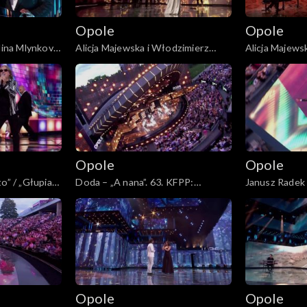
Opole
Opole
alina Mlynkova
Alicja Majewska i Włodzimierz
Alicja Majews
 KFPP:
Korcz – „Na przekór wszystkim
Korcz – „Pami
ia. Jubileusz
będę spać”. 63. KFPP: Koncert
tamtych lat”.
„Autobiografia. Jubileusz Bogdana
„Autobiografi
Olewicza”
Olewicza”
Opole
Opole
o” / „Głupia
Doda – „A nana”. 63. KFPP:
Janusz Radek 
cert
Koncert „Autobiografia. Jubileusz
Tobie”. 63. K
leusz Bogdana
Bogdana Olewicza”
„Autobiografi
Olewicza”
Opole
Opole