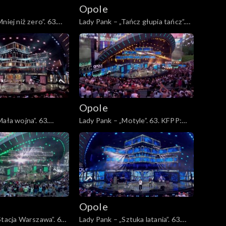
Opole
niej niż zero”. 63.
Lady Pank – „Tańcz głupia tańcz”.
sz 45-lecia zespołu
63. KFPP: Jubileusz 45-lecia
zespołu Lady Pank
Opole
ała wojna”. 63.
Lady Pank – „Motyle”. 63. KFPP:
sz 45-lecia zespołu
Jubileusz 45-lecia zespołu Lady
Pank
Opole
Stacja Warszawa”. 63.
Lady Pank – „Sztuka latania”. 63.