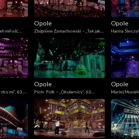
Opole
Opole
eli miłość
Zbigniew Zamachowski – „Tak jak
Hanna Śleszy
y mnie już nie
malował pan Chagall”. 63. KFPP:
Bełz”. 63. KFP
 hołdzie
„Kiedy mnie już nie będzie...”.
będzie...”. Ko
eszce
Koncert w hołdzie Magdzie Umer i
Magdzie Umer
Agnieszce Osieckiej
Osieckiej
Opole
Opole
zko mi”. 63.
Piotr Polk – „Okularnicy”. 63.
Maciej Musiał
nie będzie...”.
KFPP: „Kiedy mnie już nie będzie...”.
63. KFPP: „Ki
agdzie Umer i
Koncert w hołdzie Magdzie Umer i
będzie...”. Ko
Agnieszce Osieckiej
Magdzie Umer
Osieckiej