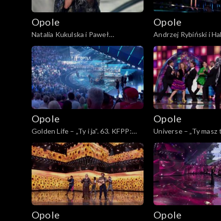
Opole
Opole
Natalia Kukulska i Paweł
Andrzej Rybiński i H
Tomaszewski – „Tylko mnie poproś
– „Czas relaksu”. 63.
do tańca”. 63. KFPP: Koncert
Koncert „Autobiograf
„Autobiografia. Jubileusz Bogdana
Bogdana Olewicza”
Olewicza”
Opole
Opole
Golden Life – „Ty i ja”. 63. KFPP:
Universe – „Ty masz t
Koncert „Autobiografia. Jubileusz
żaba”. 63. KFPP: Kon
Bogdana Olewicza”
„Autobiografia. Jubi
Olewicza”
Opole
Opole