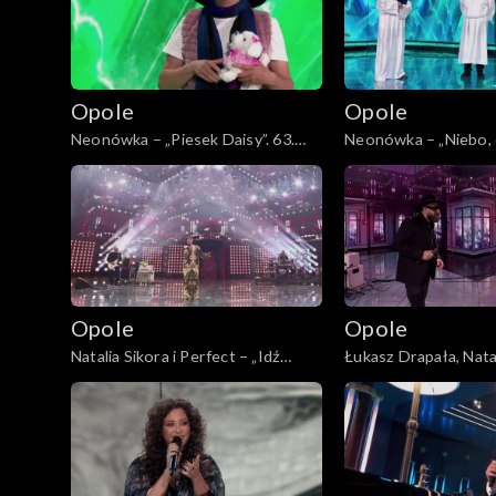
Opole
Opole
Neonówka – „Piesek Daisy”. 63.
Neonówka – „Niebo, cz
KFPP: 26 lat kabaretu Neo-Nówka
KFPP: 26 lat kabar
Opole
Opole
Natalia Sikora i Perfect – „Idź
Łukasz Drapała, Natal
precz”. 63. KFPP: Koncert
Perfect – „Niewiele c
„Autobiografia. Jubileusz Bogdana
63. KFPP: Koncert „A
Olewicza”
Jubileusz Bogdana O