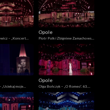
Opole
ewicz – „Koncert
Piotr Polk i Zbigniew Zamachowski
a świerszcze”. 63.
– „Naprawdę nie dzieje się nic”. 63.
nie już nie będzie...”.
KFPP: „Kiedy mnie już nie będzie...”.
łdzie Magdzie Umer i
Koncert w hołdzie Magdzie Umer i
eckiej
Agnieszce Osieckiej
Opole
 „Uciekaj moje
Olga Bończyk – „O Romeo”. 63.
PP: „Kiedy mnie już
KFPP: „Kiedy mnie już nie będzie...”.
. Koncert w hołdzie
Koncert w hołdzie Magdzie Umer i
 i Agnieszce
Agnieszce Osieckiej