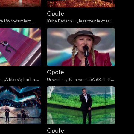
Opole
ka i Włodzimierz
Kuba Badach – „Jeszcze nie czas”.
ętam Ciebie z
63. KFPP: Koncert „Autobiografia.
 63. KFPP: Koncert
Jubileusz Bogdana Olewicza”
a. Jubileusz Bogdana
Opole
– „A kto się kocha w
Urszula – „Rysa na szkle”. 63. KFPP:
FPP: Koncert
Koncert „Autobiografia. Jubileusz
a. Jubileusz Bogdana
Bogdana Olewicza”
Opole