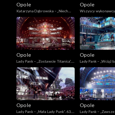
Opole
Opole
Opole 2009
Katarzyna Dąbrowska – „Niech
Wszyscy wykonawcy 
żyje bal”. 63. KFPP: „Kiedy mnie już
panowie”. 63. KFPP: 
nie będzie...”. Koncert w hołdzie
już nie będzie...”. Ko
Opole 2008
Magdzie Umer i Agnieszce
hołdzie Magdzie Ume
Osieckiej
Osieckiej
Opole 2007
Opole 2006
Opole
Opole
Lady Pank – „Zostawcie Titanica”.
Lady Pank – „Wciąż ba
Opole 2005
63. KFPP: Jubileusz 45-lecia
63. KFPP: Jubileusz 4
zespołu Lady Pank
zespołu Lady Pank
Opole 2004
Majewska & Korcz okrąg
Opolskie archiwu
Opole
Opole
Lady Pank – „Mała Lady Punk”. 63.
Lady Pank – „Zawsze 
Opole 2003