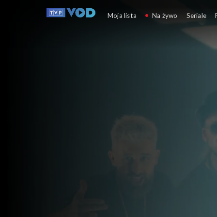
Opole
Moja lista
Na żywo
Seriale