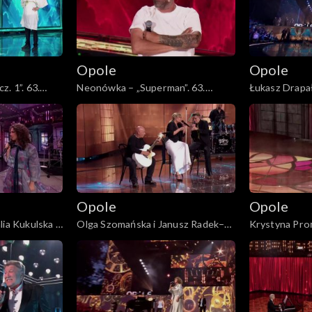
Opole
Opole
. 1”. 63.
Neonówka – „Superman”. 63.
Łukasz Drapał
etu Neo-Nówka
KFPP: 26 lat kabaretu Neo-Nówka
płacz Ewka”. 
„Autobiografi
Olewicza”
Opole
Opole
ia Kukulska i
Olga Szomańska i Janusz Radek–
Krystyna Pro
i mogę dać”.
„Kołysanka dla nieznajomej”. 63.
miłość prawdz
utobiografia.
KFPP: Koncert „Autobiografia.
Koncert „Auto
lewicza”
Jubileusz Bogdana Olewicza”
Bogdana Olew