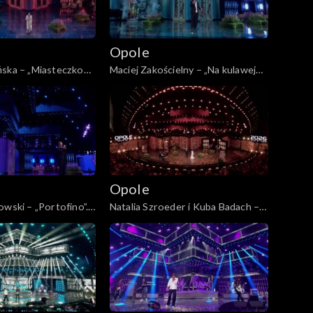
Opole
ńska – „Miasteczko
Maciej Zakościelny – „Na kulawej
P: „Kiedy mnie już nie
naszej barce”. 63. KFPP: „Kiedy
ncert w hołdzie
mnie już nie będzie...”. Koncert w
 i Agnieszce
hołdzie Magdzie Umer i Agnieszce
Osieckiej
Opole
owski – „Portofino”.
Natalia Szroeder i Kuba Badach –
edy mnie już nie
„W żółtych płomieniach liści”. 63.
ncert w hołdzie
KFPP: „Kiedy mnie już nie będzie...”.
 i Agnieszce
Koncert w hołdzie Magdzie Umer i
Agnieszce Osieckiej