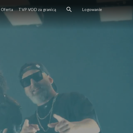
Oferta
TVP VOD za granicą
Logowanie