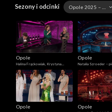
Sezony i odcinki
Opole 2025 – występy
Opole 2026
Opole 2026 – występ
Opole 2025
Opole
Opole
Opole 2025 – występ
Halina Frąckowiak, Krystyna
Natalia Szroeder – pi
Prońko i Adam Sztaba – „Tam gdzie
„Pożegnanie o świcie
Opole 2024
lekki wieje wiatr”. 62. KFPP: „Małe
„Małe tęsknoty – ko
tęsknoty – koncert pamięci
Wojciecha Trzciński
Opole 2024 – występ
Wojciecha Trzcińskiego”
Opole 2023
Opole
Opole
Opole 2022