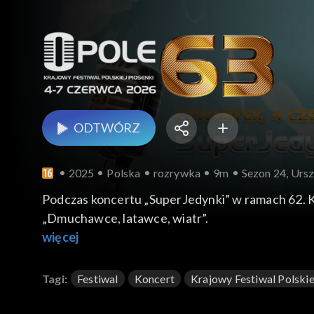
ODTWÓRZ
2025
Polska
rozrywka
9m
Sezon 24, Ursz
Podczas koncertu „SuperJedynki” w ramach 62. Kr
„Dmuchawce, latawce, wiatr”.
więcej
Tagi:
Festiwal
Koncert
Krajowy Festiwal Polskie