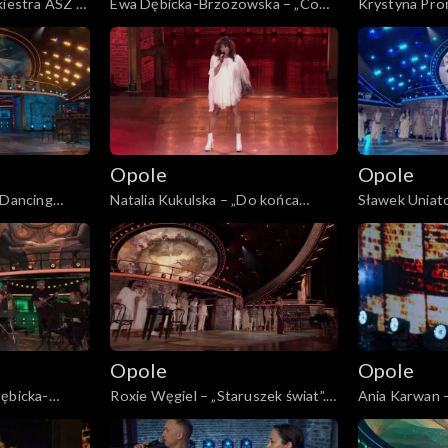
kiestra ASZ –
Ewa Dębicka-Brzozowska – „Co
Krystyna Pro
 „Małe
robić w taką noc”. 62. KFPP: „Małe
świcie”. 62. 
pamięci
tęsknoty – koncert pamięci
koncert pami
ego”
Wojciecha Trzcińskiego”
Trzcińskiego”
Opole
Opole
„Dancing
Natalia Kukulska – „Do końca
Sławek Uniato
Małe tęsknoty
świata”. 62. KFPP: „Małe tęsknoty
tak”. 62. KFP
ojciecha
– koncert pamięci Wojciecha
koncert pami
Trzcińskiego”
Trzcińskiego”
Opole
Opole
Dębicka-
Roxie Węgiel – „Staruszek świat”.
Ania Karwan –
 medley. 62.
62. KFPP: „Małe tęsknoty –
ciebie”. 62. K
y – koncert
koncert pamięci Wojciecha
koncert pami