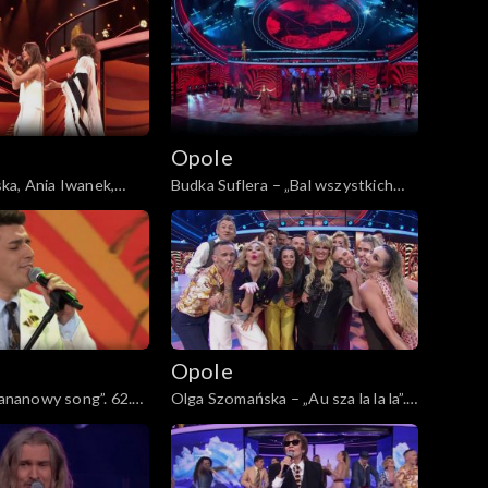
Opole
ka, Ania Iwanek,
Budka Suflera – „Bal wszystkich
 i Sławek
świętych”. 62. KFPP: Koncert
 „Chałupy welcome
„Zróbmy więc prywatkę”
: Koncert „Zróbmy
ę”
Opole
Bananowy song”. 62.
Olga Szomańska – „Au sza la la la”.
t „Zróbmy więc
62. KFPP: Koncert „Zróbmy więc
prywatkę”