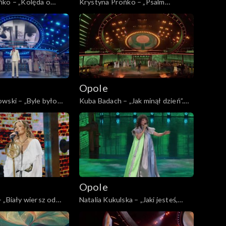
ńko – „Kolęda o
Krystyna Prońko – „Psalm
KFPP: „Małe tęsknoty –
stojących w kolejce”. 62. KFPP:
ęci Wojciecha
„Małe tęsknoty – koncert pamięci
Wojciecha Trzcińskiego”
Opole
wski – „Byle było
Kuba Badach – „Jak minął dzień”.
P: „Małe tęsknoty –
62. KFPP: „Małe tęsknoty –
ęci Wojciecha
koncert pamięci Wojciecha
Trzcińskiego”
Opole
 „Biały wiersz od
Natalia Kukulska – „Jaki jesteś,
FPP: „Małe tęsknoty –
jeszcze nie wiem”. 62. KFPP: „Małe
ęci Wojciecha
tęsknoty – koncert pamięci