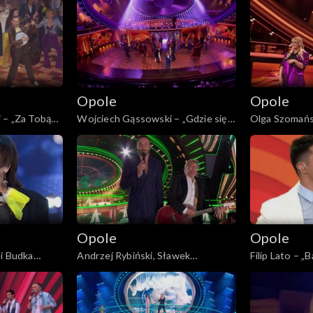
„KabareTYM”
Opole
Opole
 – „Za Tobą
Wojciech Gąssowski – „Gdzie się
Olga Szomańs
 KFPP:
podziały tamte prywatki”. 62.
Ania Rusowicz
ęc prywatkę”
KFPP: Koncert „Zróbmy więc
Uniatowski –
prywatkę”
to”. 62. KFPP
więc prywatk
Opole
Opole
i Budka
Andrzej Rybiński, Sławek
Filip Lato – „
prawd ile
Uniatowski i Mateusz Ziółko –
KFPP: Koncer
 Koncert
„Czas relaksu”. 62. KFPP: Koncert
prywatkę”
tkę”
„Zróbmy więc prywatkę”