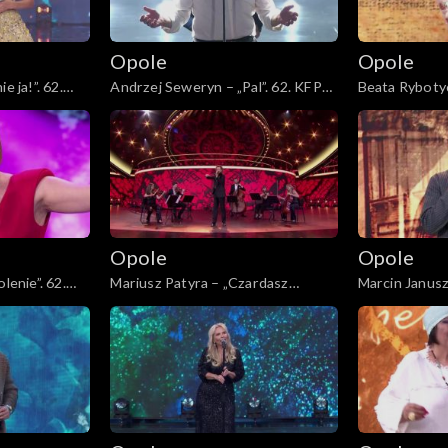
m
Opole
Opole
e ja!”. 62.
Andrzej Seweryn – „Pal”. 62. KFPP:
Beata Ryboty
 ćwiartki
Koncert „Trzy ćwiartki Jacka
dzień”. 62. K
Cygana”
ćwiartki Jack
Opole
Opole
lenie”. 62.
Mariusz Patyra – „Czardasz
Marcin Januszk
 ćwiartki
Montiego”. 62. KFPP: Koncert
vie”. 62. KFPP
„Trzy ćwiartki Jacka Cygana”
ćwiartki Jack