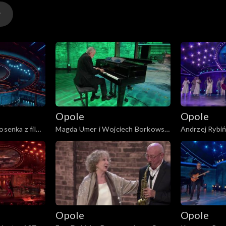
y
Opole
Opole
y
osenka z filmu
Magda Umer i Wojciech Borkowski
Andrzej Rybińs
”. 62. KFPP:
– „O niebieskim pachnącym
na deszcz”. 6
ncert pamięci
groszku”. 62. KFPP: „Małe
tęsknoty – ko
ego”
tęsknoty – koncert pamięci
Wojciecha Tr
y
Wojciecha Trzcińskiego”
Opole
Opole