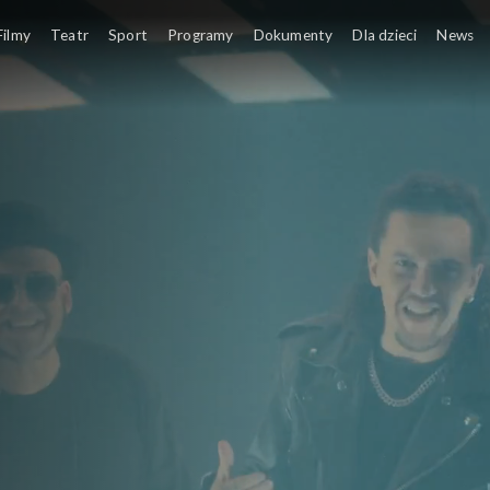
Filmy
Teatr
Sport
Programy
Dokumenty
Dla dzieci
News