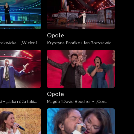
Wojciecha Trzcińskiego”
Opole
ekwicka – „W cieniu
Krystyna Prońko i Jan Borysewicz
a”. 62. KFPP: „Małe
– „W jakim obcym domu”. 62. KFPP:
ncert pamięci
„Małe tęsknoty – koncert pamięci
zcińskiego”
Wojciecha Trzcińskiego”
Opole
 – „Jaka róża taki
Magda i David Beucher – „Con
FPP: Koncert „Trzy
Amore”. 62. KFPP: Koncert „Trzy
a Cygana”
ćwiartki Jacka Cygana”