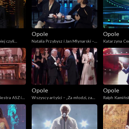
rzcińskiego”
Trzcińskiego”
Trzcińskiego”
Opole
Opole
ej czyli
Natalia Przybysz i Jan Młynarski –
Katarzyna Cer
 „Małe
„Odpływają kawiarenki”. 62. KFPP:
dobrego drzew
pamięci
„Małe tęsknoty – koncert pamięci
tęsknoty – ko
ego”
Wojciecha Trzcińskiego”
Wojciecha Tr
Opole
Opole
iestra ASZ i
Wszyscy artyści – „Za młodzi, za
Ralph Kamiński
 medley
starzy”. 62. KFPP: Koncert „Trzy
cierń”. 62. K
KFPP: „Małe
ćwiartki Jacka Cygana”
ćwiartki Jack
pamięci
ego”
łe 45!