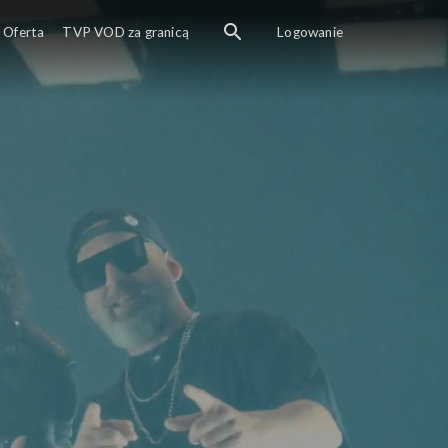
Oferta
TVP VOD za granicą
Logowanie