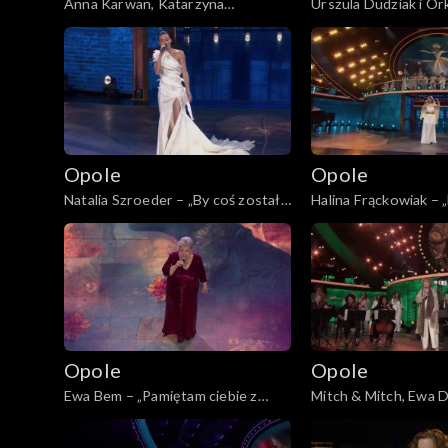
Anna Karwan, Katarzyna
Urszula Dudziak i Or
Cerekwicka i Kasia Moś – medley.
„Dintojra”. 62. KFPP:
Opole 2021
62. KFPP: „Małe tęsknoty –
tęsknoty – koncert 
koncert pamięci Wojciecha
Wojciecha Trzciński
Opole 2020
Trzcińskiego”
Opole 2019
Opole
Opole
Opole 2018
Natalia Szroeder – „By coś zostało
Halina Frąckowiak – 
z tych dni”. 62. KFPP: „Małe
Queen”. 62. KFPP: „
Opole 2017
tęsknoty – koncert pamięci
– koncert pamięci W
Wojciecha Trzcińskiego”
Trzcińskiego”
Opole 2015
Opole 2014
Opole
Opole
Opole 2013
Ewa Bem – „Pamiętam ciebie z
Mitch & Mitch, Ewa 
tamtych lat”. 62. KFPP: „Małe
Brzozowska i Bunio –
Opole 2012
tęsknoty – koncert pamięci
KFPP: „Małe tęsknot