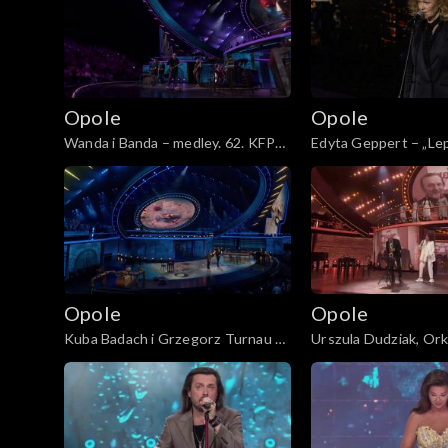
Wojciecha Trzcińskiego”
pamięci Wojciecha T
Opole 2011
Opole 2010
Opole
Opole
Opole 2009
Wanda i Banda – medley. 62. KFPP:
Edyta Geppert – „Lepi
„Małe tęsknoty – koncert pamięci
horyzont”. 62. KFPP:
Wojciecha Trzcińskiego”
tęsknoty – koncert 
Opole 2008
Wojciecha Trzciński
Opole 2007
Opole 2006
Opole
Opole
Kuba Badach i Grzegorz Turnau –
Urszula Dudziak, Ork
Opole 2005
„Małe tęsknoty”. 62. KFPP: „Małe
Henryk Miśkiewicz –
tęsknoty – koncert pamięci
instrumentalny. 62. 
Opole 2004
Wojciecha Trzcińskiego”
tęsknoty – koncert 
Wojciecha Trzciński
Majewska & Korcz okrąg