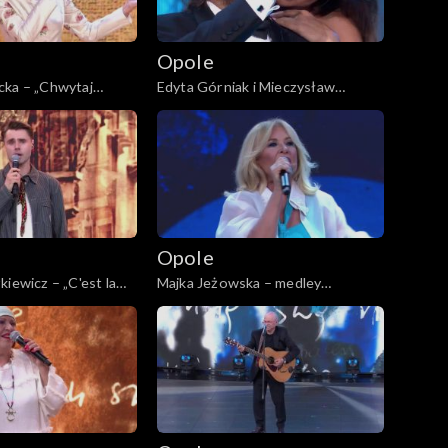
Opole
cka – „Chwytaj
Edyta Górniak i Mieczysław
FPP: Koncert „Trzy
Szcześniak – „Dumka na dwa
a Cygana”
serca”. 62. KFPP: Koncert „Trzy
ćwiartki Jacka Cygana”
Opole
iewicz – „C'est la
Majka Jeżowska – medley
: Koncert „Trzy
piosenek dziecięcych. 62. KFPP:
a Cygana”
Koncert „Trzy ćwiartki Jacka
Cygana”