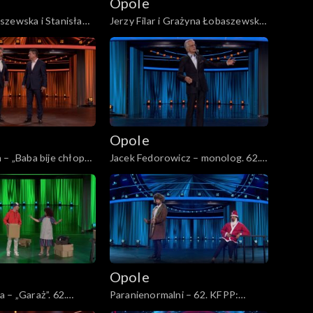
Opole
szewska i Stanisław
Jerzy Filar i Grażyna Łobaszewska
 nas uczy pogody”.
– „Za szybą”. 62. KFPP: Koncert
cert „Trzy ćwiartki
„Trzy ćwiartki Jacka Cygana”
”
Opole
– „Baba bije chłopa”.
Jacek Fedorowicz – monolog. 62.
abareTYM”
KFPP: „KabareTYM”
Opole
 – „Garaż”. 62.
Paranienormalni – 62. KFPP:
reTYM”
„KabareTYM”