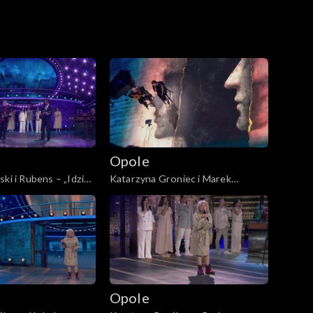
Opole
ki i Rubens – „Idzie
Katarzyna Groniec i Marek
2. KFPP: „Małe
Napiórkowski – „Dokąd przed nią
ncert pamięci
uciekasz”. 62. KFPP: „Małe
zcińskiego”
tęsknoty – koncert pamięci
Wojciecha Trzcińskiego”
Opole