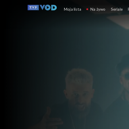
Opole
Moja lista
Na żywo
Seriale