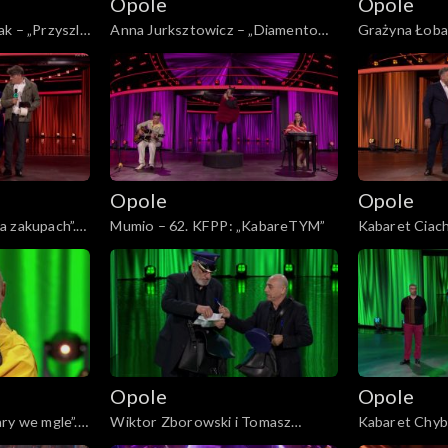
Opole
Opole
k – „Przyszli
Anna Jurksztowicz – „Diamentowy
Grażyna Łoba
: Koncert
kolczyk” i "Stan pogody". 62. KFPP:
Soyka – „Czas
 Cygana”
Koncert „Trzy ćwiartki Jacka
62. KFPP: Kon
Cygana”
Jacka Cygana
Opole
Opole
a zakupach”.
Mumio – 62. KFPP: „KabareTYM”
Kabaret Ciach 
YM”
62. KFPP: „K
Opole
Opole
ry we mgle”.
Wiktor Zborowski i Tomasz
Kabaret Chyba
YM”
Sapryk – „Listonosze”. 62. KFPP:
KFPP: „Kaba