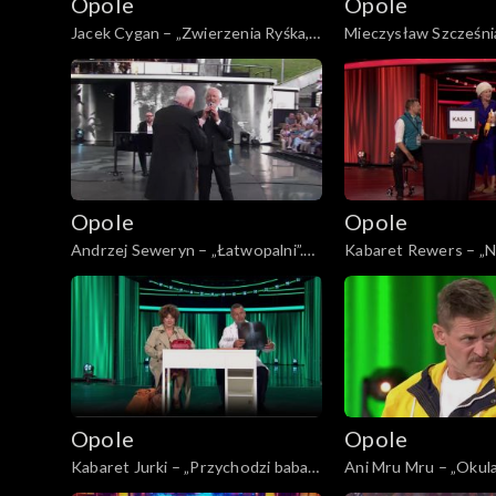
Opole
Opole
Jacek Cygan – „Zwierzenia Ryśka,
Mieczysław Szcześnia
czyli jedzie pociąg”. 62. KFPP:
o zmroku”. 62. KFPP
Koncert „Trzy ćwiartki Jacka
„Trzy ćwiartki Jacka
Cygana”
Opole
Opole
Andrzej Seweryn – „Łatwopalni”.
Kabaret Rewers – „N
62. KFPP: Koncert „Trzy ćwiartki
62. KFPP: „KabareT
Jacka Cygana”
Opole
Opole
Kabaret Jurki – „Przychodzi baba
Ani Mru Mru – „Okula
do lekarza”. 62. KFPP:
62. KFPP: „KabareT