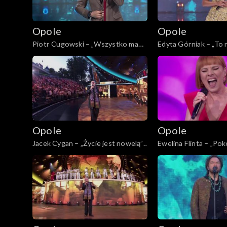
Opolskie archiwu
Opole
Opole
Piotr Cugowski – „Wszystko ma
Edyta Górniak – „To ni
Opole 2003
swój czas”. 62. KFPP: Koncert
KFPP: Koncert „Trzy
„Trzy ćwiartki Jacka Cygana”
Jacka Cygana”
Opole
Opole
Jacek Cygan – „Życie jest nowelą”.
Ewelina Flinta – „Poko
62. KFPP: Koncert „Trzy ćwiartki
KFPP: Koncert „Trzy
Jacka Cygana”
Jacka Cygana”