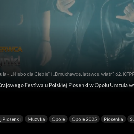
ula – „Niebo dla Ciebie” i „Dmuchawce, latawce, wiatr”. 62. KFP
ajowego Festiwalu Polskiej Piosenki w Opolu Urszula wy
j Piosenki
Muzyka
Opole
Opole 2025
Piosenka
S