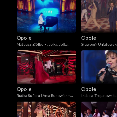
„KabareTYM”
Opole
Opole
Mateusz Ziółko – „Jolka, Jolka
Sławomir Uniatowski
pamiętasz”. 62. KFPP: Koncert
pójdę jak na bal”. 62.
„Zróbmy więc prywatkę”
Koncert „Zróbmy wi
Opole
Opole
Budka Suflera i Ania Rusowicz –
Izabela Trojanowska 
„Takie tango”. 62. KFPP: Koncert
Suflera – „Tyle samo 
„Zróbmy więc prywatkę”
kłamstw”. 62. KFPP:
„Zróbmy więc prywa