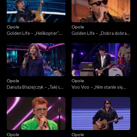
Opole
Opole
Golden Life – „Helikopter”.
Golden Life – „Dobra dobra
62. KFPP: Koncert
dobra”. 62. KFPP: Koncert
„SuperJedynki”
„SuperJedynki”
Opole
Opole
Danuta Błażejczyk – „Taki cud
Voo Voo – „Nim stanie się
i miód”. 62. KFPP: Koncert
tak” i „Gdybym”. 62. KFPP:
„SuperJedynki”
Koncert „SuperJedynki”
Opole
Opole