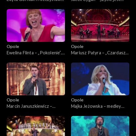
Szcześniak – „Dumka na dwa
nowelą”. 62. KFPP: Koncert
serca”. 62. KFPP: Koncert
„Trzy ćwiartki Jacka Cygana”
„Trzy ćwiartki Jacka Cygana”
Opole
Opole
Ewelina Flinta – „Pokolenie”.
Mariusz Patyra – „Czardasz
62. KFPP: Koncert „Trzy
Montiego”. 62. KFPP:
ćwiartki Jacka Cygana”
Koncert „Trzy ćwiartki Jacka
Cygana”
Opole
Opole
Marcin Januszkiewicz –
Majka Jeżowska – medley
„C'est la vie”. 62. KFPP:
piosenek dziecięcych. 62.
Koncert „Trzy ćwiartki Jacka
KFPP: Koncert „Trzy
Cygana”
ćwiartki Jacka Cygana”