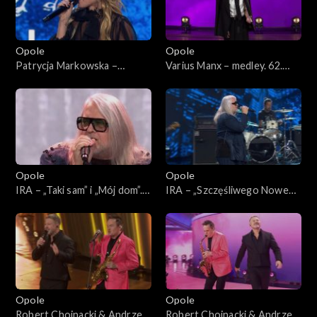
Opole
Opole
Patrycja Markowska –
Varius Manx – medley. 62.
„Jeszcze raz” i „Księżycowy”.
KFPP: Koncert
62. KFPP: Koncert
„SuperJedynki”
„SuperJedynki”
Opole
Opole
IRA – „Taki sam” i „Mój dom”.
IRA – „Szczęśliwego Nowego
62. KFPP: Koncert
Jorku”. 62. KFPP: Koncert
„SuperJedynki”
„SuperJedynki”
Opole
Opole
Robert Chojnacki & Andrzej
Robert Chojnacki & Andrzej