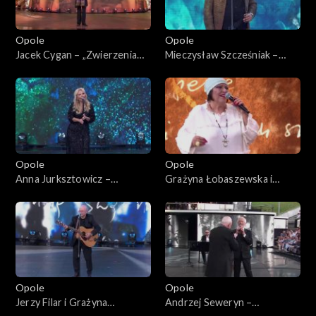
Opole
Opole
Jacek Cygan – „Zwierzenia
Mieczysław Szcześniak –
Ryśka, czyli jedzie pociąg”. 62.
„Przyszli o zmroku”. 62.
KFPP: Koncert „Trzy
KFPP: Koncert „Trzy
ćwiartki Jacka Cygana”
ćwiartki Jacka Cygana”
Opole
Opole
Anna Jurksztowicz –
Grażyna Łobaszewska i
„Diamentowy kolczyk” i "Stan
Stanisław Soyka – „Czas nas
pogody". 62. KFPP: Koncert
uczy pogody”. 62. KFPP:
„Trzy ćwiartki Jacka Cygana”
Koncert „Trzy ćwiartki Jacka
Cygana”
Opole
Opole
Jerzy Filar i Grażyna
Andrzej Seweryn –