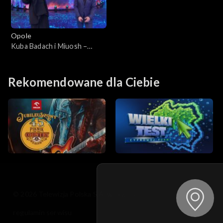
Opole
Kuba Badach i Miuosh –
„Kiedy byłem małym
chłopcem”. 62. KFPP:
Koncert „Debiuty”
Rekomendowane dla Ciebie
© 2026 Telewizja Polska S.A. w likwidacji
regulamin serwisu