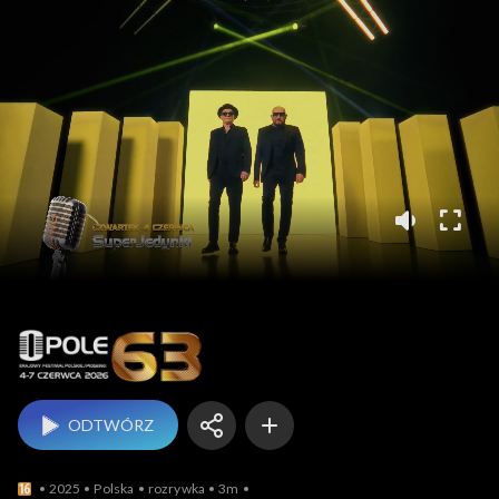
Opole
ODTWÓRZ
2025
Polska
rozrywka
3m