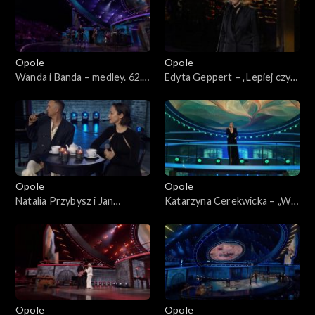
Trzcińskiego”
Opole
Opole
Wanda i Banda – medley. 62.
Edyta Geppert – „Lepiej czyli
KFPP: „Małe tęsknoty –
horyzont”. 62. KFPP: „Małe
koncert pamięci Wojciecha
tęsknoty – koncert pamięci
Trzcińskiego”
Wojciecha Trzcińskiego”
Opole
Opole
Natalia Przybysz i Jan
Katarzyna Cerekwicka – „W
Młynarski – „Odpływają
cieniu dobrego drzewa”. 62.
kawiarenki”. 62. KFPP: „Małe
KFPP: „Małe tęsknoty –
tęsknoty – koncert pamięci
koncert pamięci Wojciecha
Wojciecha Trzcińskiego”
Trzcińskiego”
Opole
Opole