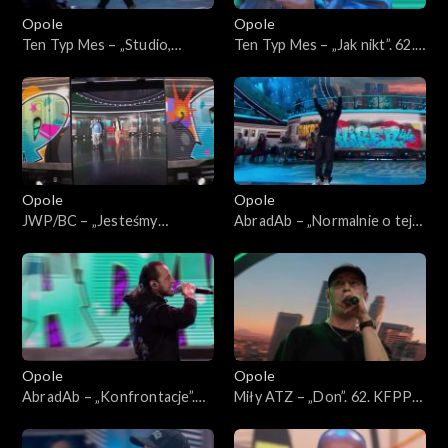
Opole
Opole
Ten Typ Mes – „Studio,
Ten Typ Mes – „Jak nikt”. 62.
scena, łóżko”. 62. KFPP:
KFPP: Koncert „Hip-hop.
Koncert „Hip-hop. Jedno
Jedno podwórko”
podwórko”
Opole
Opole
JWP/BC – „Jesteśmy
AbradAb – „Normalnie o tej
wszędzie” i „Szesnastki”. 62.
porze”. 62. KFPP: Koncert
KFPP: Koncert „Hip-hop.
„Hip-hop. Jedno podwórko”
Jedno podwórko”
Opole
Opole
AbradAb – „Konfrontacje”.
Miły ATZ – „Don”. 62. KFPP:
62. KFPP: Koncert „Hip-hop.
Koncert „Hip-hop. Jedno
Jedno podwórko”
podwórko”