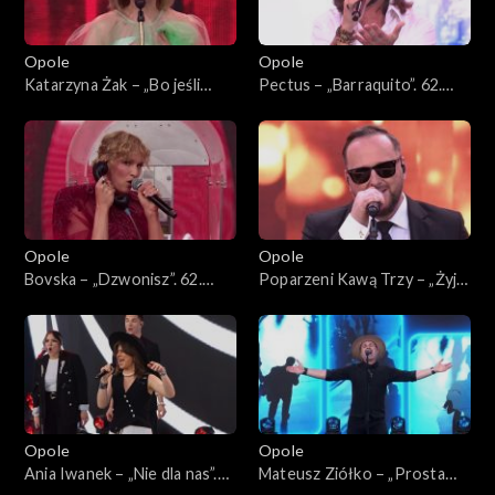
Opole
Opole
Katarzyna Żak – „Bo jeśli
Pectus – „Barraquito”. 62.
miłość ma kres”. 62. KFPP:
KFPP: Koncert „Premiery”
Koncert „Premiery”
Opole
Opole
Bovska – „Dzwonisz”. 62.
Poparzeni Kawą Trzy – „Żyje
KFPP: Koncert „Premiery”
się raz”. 62. KFPP: Koncert
„Premiery”
Opole
Opole
Ania Iwanek – „Nie dla nas”.
Mateusz Ziółko – „Prosta