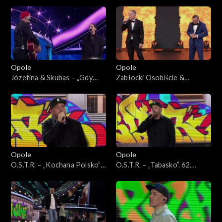
62. KFPP: Koncert
piosenka o miłości”. 62.
„Premiery”
KFPP: Koncert „Premiery”
Opole
Opole
Józefina & Skubas – „Gdy
Zabłocki Osobiście &
jest brzydko”. 62. KFPP:
Czesław Mozil – „Ławeczka”.
Koncert „Premiery”
62. KFPP: Koncert
„Premiery”
Opole
Opole
O.S.T.R. – „Kochana Polsko”.
O.S.T.R. – „Tabasko”. 62.
62. KFPP: Koncert „Hip-hop.
KFPP: Koncert „Hip-hop.
Jedno podwórko”
Jedno podwórko”