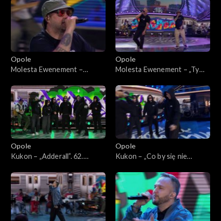
Jedno podwórko”
„Hip-hop. Jedno podwórko”
Opole
Opole
Molesta Ewenement –
Molesta Ewenement – „Ty
„Muzyka miasta”. 62. KFPP:
wiesz, że”. 62. KFPP: Koncert
Koncert „Hip-hop. Jedno
„Hip-hop. Jedno podwórko”
podwórko”
Opole
Opole
Kukon – „Adderall”. 62.
Kukon – „Co by się nie
KFPP: Koncert „Hip-hop.
działo”. 62. KFPP: Koncert
Jedno podwórko”
„Hip-hop. Jedno podwórko”