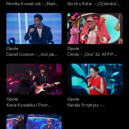
Monika Kowalczyk – „Mam
Siostry Kafar – „Oj biedna”.
coś”. 62. KFPP: Koncert
62. KFPP: Koncert „Debiuty”
„Debiuty”
Opole
Opole
Daniel Godson – „Jest jak
Cieniu – „Ona”. 62. KFPP:
jest”. 62. KFPP: Koncert
Koncert „Debiuty”
„Debiuty”
Opole
Opole
Kasia Kowalska i Piotr
Natalia Przybysz –
Nalepa – „Gdybyś kochał, hej”.
„Poszłabym za tobą”. 62.
62. KFPP: Koncert „Debiuty”
KFPP: Koncert „Debiuty”