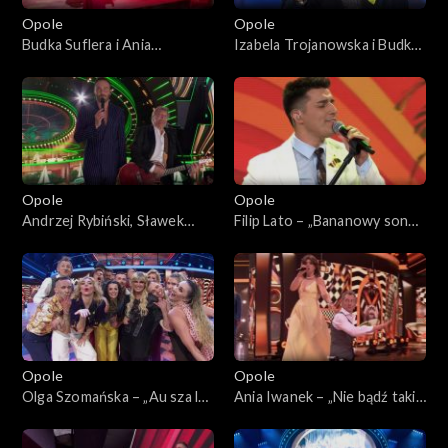
Opole
Opole
Budka Suflera i Ania
Izabela Trojanowska i Budka
Rusowicz – „Takie tango”. 62.
Suflera – „Tyle samo prawd
KFPP: Koncert „Zróbmy
ile kłamstw”. 62. KFPP:
więc prywatkę”
Koncert „Zróbmy więc
prywatkę”
Opole
Opole
Andrzej Rybiński, Sławek
Filip Lato – „Bananowy song”.
Uniatowski i Mateusz Ziółko
62. KFPP: Koncert „Zróbmy
– „Czas relaksu”. 62. KFPP:
więc prywatkę”
Koncert „Zróbmy więc
prywatkę”
Opole
Opole
Olga Szomańska – „Au sza la
Ania Iwanek – „Nie bądź taki
la la”. 62. KFPP: Koncert
szybki Bill”. 62. KFPP:
„Zróbmy więc prywatkę”
Koncert „Zróbmy więc