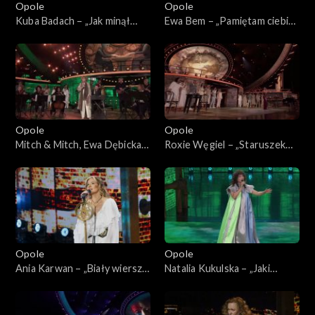
Opole
Opole
Kuba Badach – „Jak minął
Ewa Bem – „Pamiętam ciebie
dzień”. 62. KFPP: „Małe
z tamtych lat”. 62. KFPP:
tęsknoty – koncert pamięci
„Małe tęsknoty – koncert
Wojciecha Trzcińskiego”
pamięci Wojciecha
Trzcińskiego”
Opole
Opole
Mitch & Mitch, Ewa Dębicka-
Roxie Węgiel – „Staruszek
Brzozowska i Bunio – medley.
świat”. 62. KFPP: „Małe
62. KFPP: „Małe tęsknoty –
tęsknoty – koncert pamięci
koncert pamięci Wojciecha
Wojciecha Trzcińskiego”
Trzcińskiego”
Opole
Opole
Ania Karwan – „Biały wiersz
Natalia Kukulska – „Jaki
od ciebie”. 62. KFPP: „Małe
jesteś, jeszcze nie wiem”. 62.
tęsknoty – koncert pamięci
KFPP: „Małe tęsknoty –
Wojciecha Trzcińskiego”
koncert pamięci Wojciecha