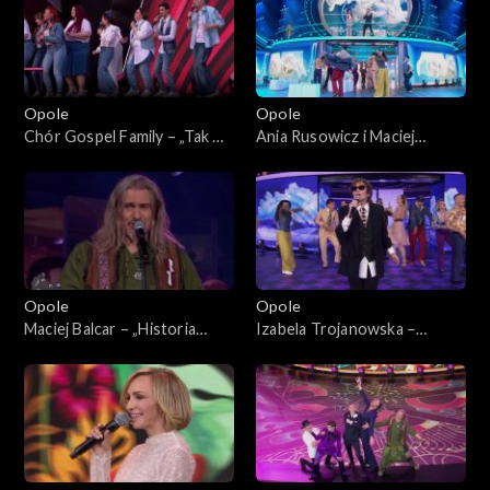
prywatkę”
Opole
Opole
Chór Gospel Family – „Tak mi
Ania Rusowicz i Maciej
źle, tak mi szaro”. 62. KFPP:
Miecznikowski – „Wszystko
Koncert „Zróbmy więc
mi mówi, że mnie ktoś
prywatkę”
pokochał”. 62. KFPP:
Koncert „Zróbmy więc
prywatkę”
Opole
Opole
Maciej Balcar – „Historia
Izabela Trojanowska –
jednej znajomości”. 62. KFPP:
„Wszystko czego dziś chcę”.
Koncert „Zróbmy więc
62. KFPP: Koncert „Zróbmy
prywatkę”
więc prywatkę”