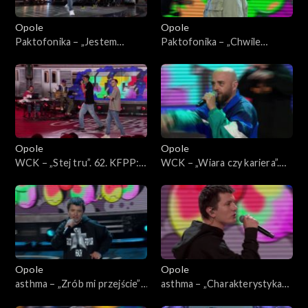
Opole
Opole
Paktofonika – „Jestem
Paktofonika – „Chwile
Bogiem”. 62. KFPP: Koncert
ulotne”. 62. KFPP: Koncert
„Hip-hop. Jedno podwórko”
„Hip-hop. Jedno podwórko”
Opole
Opole
WCK – „Stej tru”. 62. KFPP:
WCK – „Wiara czy kariera”.
Koncert „Hip-hop. Jedno
62. KFPP: Koncert „Hip-hop.
podwórko”
Jedno podwórko”
Opole
Opole
asthma – „Zrób mi przejście”.
asthma – „Charakterystyka
62. KFPP: Koncert „Hip-hop.
bloku”. 62. KFPP: Koncert