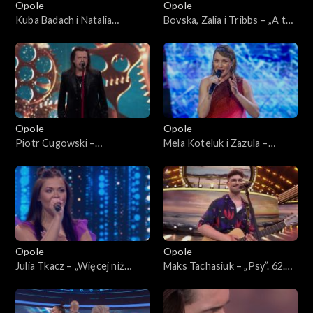
Opole
Opole
Kuba Badach i Natalia
Bovska, Zalia i Tribbs – „A ty
Kukulska – „Ktoś między
się Ziemio nie bój”. 62. KFPP:
nami”. 62. KFPP: Koncert
Koncert „Debiuty”
„Debiuty”
Opole
Opole
Piotr Cugowski –
Mela Koteluk i Zazula –
„Zegarmistrz światła”. 62.
„Pośrodku świata”. 62. KFPP:
KFPP: Koncert „Debiuty”
Koncert „Debiuty”
Opole
Opole
Julia Tkacz – „Więcej niż
Maks Tachasiuk – „Psy”. 62.
głos”. 62. KFPP: Koncert
KFPP: Koncert „Debiuty”
„Debiuty”