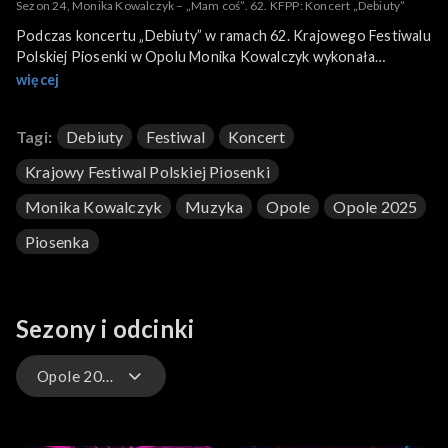
Sezon 24, Monika Kowalczyk – „Mam coś”. 62. KFPP: Koncert „Debiuty”
Podczas koncertu „Debiuty” w ramach 62. Krajowego Festiwalu
Polskiej Piosenki w Opolu Monika Kowalczyk wykonała
piosenkę „Mam coś”. Miało to miejsce 12 czerwca 2025 roku i
więcej
było transmitowane na żywo w TVP1, TVP Polonia oraz TVP
VOD.
Tagi:
Debiuty
Festiwal
Koncert
Krajowy Festiwal Polskiej Piosenki
Monika Kowalczyk
Muzyka
Opole
Opole 2025
Piosenka
Sezony i odcinki
Opole 2025 – występy
Opole 2026