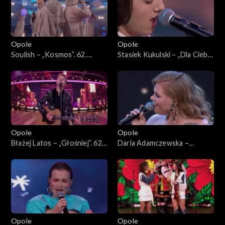
Opole
Opole
Soulish – „Kosmos”. 62.
Stasiek Kukulski – „Dla Ciebie
KFPP: Koncert „Debiuty”
bym mógł”. 62. KFPP:
Koncert „Debiuty”
Opole
Opole
Błażej Latos – „Głośniej”. 62.
Daria Adamczewska –
KFPP: Koncert „Debiuty”
„Pamiętaj”. 62. KFPP:
Koncert „Debiuty”
Opole
Opole