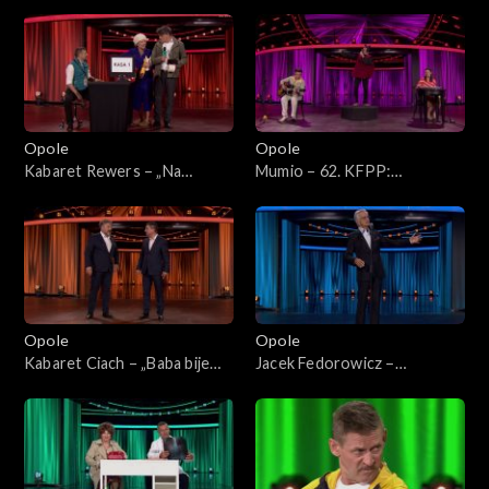
Łobaszewska – „Za szybą”.
„Łatwopalni”. 62. KFPP:
62. KFPP: Koncert „Trzy
Koncert „Trzy ćwiartki Jacka
ćwiartki Jacka Cygana”
Cygana”
Opole
Opole
Kabaret Rewers – „Na
Mumio – 62. KFPP:
zakupach”. 62. KFPP:
„KabareTYM”
„KabareTYM”
Opole
Opole
Kabaret Ciach – „Baba bije
Jacek Fedorowicz –
chłopa”. 62. KFPP:
monolog. 62. KFPP:
„KabareTYM”
„KabareTYM”