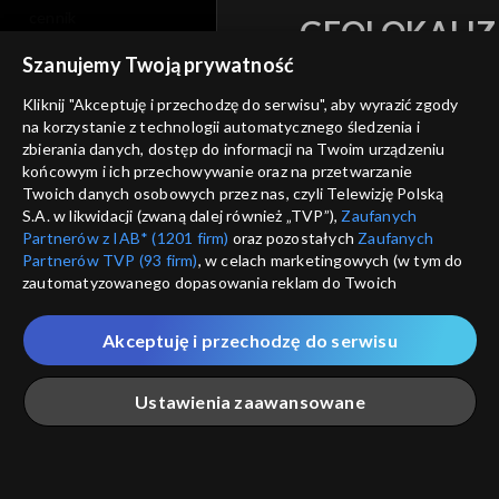
cennik
GEOLOKALIZ
polityka prywatności
Szanujemy Twoją prywatność
ŁĄCZYSZ SIĘ SPOZA 
moje zgody
Kliknij "Akceptuję i przechodzę do serwisu", aby wyrazić zgody
Kraj, z którego się łączys
na korzystanie z technologii automatycznego śledzenia i
Zjednoczone , w związku z czy
pomoc
zbierania danych, dostęp do informacji na Twoim urządzeniu
na platformie TVP VOD
końcowym i ich przechowywanie oraz na przetwarzanie
nieodstępna. Sprawdź, które m
kontakt
Twoich danych osobowych przez nas, czyli Telewizję Polską
obejrzeć.
S.A. w likwidacji (zwaną dalej również „TVP”),
Zaufanych
voucher
Partnerów z IAB* (1201 firm)
oraz pozostałych
Zaufanych
Nie pokazuj pon
Partnerów TVP (93 firm)
, w celach marketingowych (w tym do
dostępność
zautomatyzowanego dopasowania reklam do Twoich
zainteresowań i mierzenia ich skuteczności) i pozostałych,
informacje o dostawcy usług
ANULUJ
SP
które wskazujemy poniżej, a także zgody na udostępnianie
Akceptuję i przechodzę do serwisu
przez nas identyfikatora PPID do Google.
Twoje dane osobowe zbierane podczas odwiedzania przez
Ustawienia zaawansowane
Ciebie naszych
poszczególnych serwisów
zwanych dalej
„Portalem”, w tym informacje zapisywane za pomocą
technologii takich jak: pliki cookie, sygnalizatory WWW lub
innych podobnych technologii umożliwiających świadczenie
Główna
Szukaj
Moja lista
Na żywo
Więcej
dopasowanych i bezpiecznych usług, personalizację treści