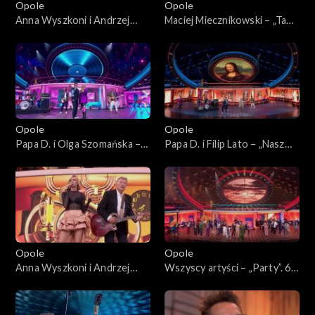
Opole
Opole
Anna Wyszkoni i Andrzej
Maciej Miecznikowski – „Ta
Rybiński – „Czy ten pan i pani
dziewczyna”. 62. KFPP:
są w sobie zakochani?”. 62.
Koncert „Zróbmy więc
KFPP: Koncert „Zróbmy
prywatkę”
więc prywatkę”
Opole
Opole
Papa D. i Olga Szomańska –
Papa D. i Filip Lato – „Nasz
„Maxi singiel”. 62. KFPP:
Disneyland”. 62. KFPP:
Koncert „Zróbmy więc
Koncert „Zróbmy więc
prywatkę”
prywatkę”
Opole
Opole
Anna Wyszkoni i Andrzej
Wszyscy artyści – „Party”. 62.
Rybiński – „Nie liczę godzin i
KFPP: Koncert „Zróbmy
lat”. 62. KFPP: Koncert
więc prywatkę”
„Zróbmy więc prywatkę”