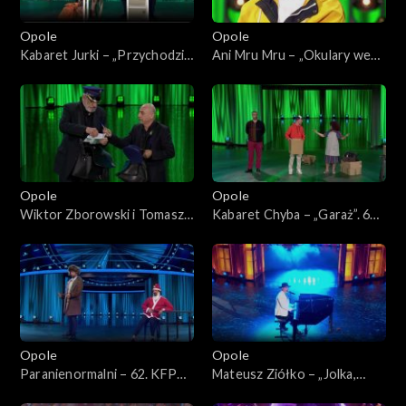
Opole
Opole
Kabaret Jurki – „Przychodzi
Ani Mru Mru – „Okulary we
baba do lekarza”. 62. KFPP:
mgle”. 62. KFPP:
„KabareTYM”
„KabareTYM”
Opole
Opole
Wiktor Zborowski i Tomasz
Kabaret Chyba – „Garaż”. 62.
Sapryk – „Listonosze”. 62.
KFPP: „KabareTYM”
KFPP: „KabareTYM”
Opole
Opole
Paranienormalni – 62. KFPP:
Mateusz Ziółko – „Jolka,
„KabareTYM”
Jolka pamiętasz”. 62. KFPP: