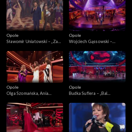
Koncert „Zróbmy więc
prywatkę”
Opole
Opole
Sławomir Uniatowski – „Za
Wojciech Gąssowski –
Tobą pójdę jak na bal”. 62.
„Gdzie się podziały tamte
KFPP: Koncert „Zróbmy
prywatki”. 62. KFPP: Koncert
więc prywatkę”
„Zróbmy więc prywatkę”
Opole
Opole
Olga Szomańska, Ania
Budka Suflera – „Bal
Iwanek, Ania Rusowicz i
wszystkich świętych”. 62.
Sławek Uniatowski –
KFPP: Koncert „Zróbmy
„Chałupy welcome to”. 62.
więc prywatkę”
KFPP: Koncert „Zróbmy
więc prywatkę”