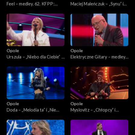
Feel – medley. 62. KFPP:
Maciej Maleńczuk – „Synu” i
Koncert „SuperJedynki”
„Gdzie są moi przyjaciele”. 62.
KFPP: Koncert
„SuperJedynki”
Opole
Opole
Urszula – „Niebo dla Ciebie” i
Elektryczne Gitary – medley.
„Dmuchawce, latawce, wiatr”.
62. KFPP: Koncert
62. KFPP: Koncert
„SuperJedynki”
„SuperJedynki”
Opole
Opole
Doda – „Melodia ta” i „Nie
Myslovitz – „Chłopcy” i
żałuję”. 62. KFPP: Koncert
„Długość dźwięku
„SuperJedynki”
samotności”. 62. KFPP:
Koncert „SuperJedynki”