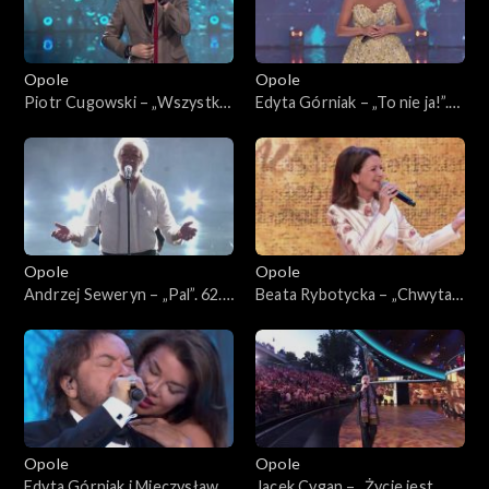
Opole
Opole
Piotr Cugowski – „Wszystko
Edyta Górniak – „To nie ja!”.
ma swój czas”. 62. KFPP:
62. KFPP: Koncert „Trzy
Koncert „Trzy ćwiartki Jacka
ćwiartki Jacka Cygana”
Cygana”
Opole
Opole
Andrzej Seweryn – „Pal”. 62.
Beata Rybotycka – „Chwytaj
KFPP: Koncert „Trzy
dzień”. 62. KFPP: Koncert
ćwiartki Jacka Cygana”
„Trzy ćwiartki Jacka Cygana”
Opole
Opole
Edyta Górniak i Mieczysław
Jacek Cygan – „Życie jest