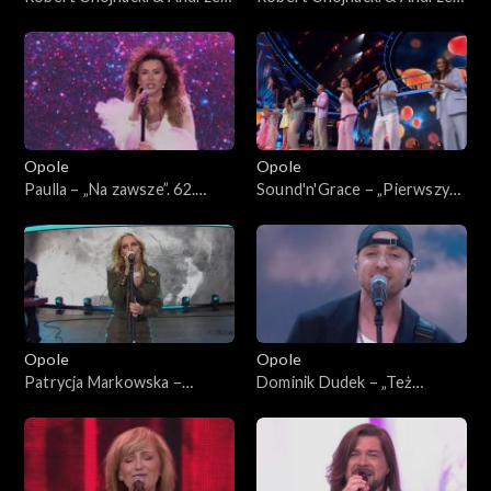
Piaseczny – „Mój dobry duch”
Piaseczny – „Budzikom
i „Prawie do nieba”. 62. KFPP:
śmierć” i „Niecierpliwi”. 62.
Koncert „Premiery”
KFPP: Koncert „Premiery”
Opole
Opole
Paulla – „Na zawsze”. 62.
Sound'n'Grace – „Pierwszy
KFPP: Koncert „Premiery”
krok”. 62. KFPP: Koncert
„Premiery”
Opole
Opole
Patrycja Markowska –
Dominik Dudek – „Też
„Miłość, wiara, Nadzieja”. 62.
będziemy tęsknić”. 62. KFPP:
KFPP: Koncert „Premiery”
Koncert „Premiery”