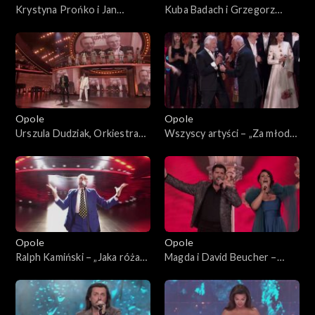
Krystyna Prońko i Jan
Kuba Badach i Grzegorz
Borysewicz – „W jakim obcym
Turnau – „Małe tęsknoty”. 62.
domu”. 62. KFPP: „Małe
KFPP: „Małe tęsknoty –
tęsknoty – koncert pamięci
koncert pamięci Wojciecha
Wojciecha Trzcińskiego”
Trzcińskiego”
Opole
Opole
Urszula Dudziak, Orkiestra
Wszyscy artyści – „Za młodzi,
ASZ i Henryk Miśkiewicz –
za starzy”. 62. KFPP:
medley instrumentalny. 62.
Koncert „Trzy ćwiartki Jacka
KFPP: „Małe tęsknoty –
Cygana”
koncert pamięci Wojciecha
Trzcińskiego”
Opole
Opole
Ralph Kamiński – „Jaka róża
Magda i David Beucher –
taki cierń”. 62. KFPP:
„Con Amore”. 62. KFPP:
Koncert „Trzy ćwiartki Jacka
Koncert „Trzy ćwiartki Jacka
Cygana”
Cygana”