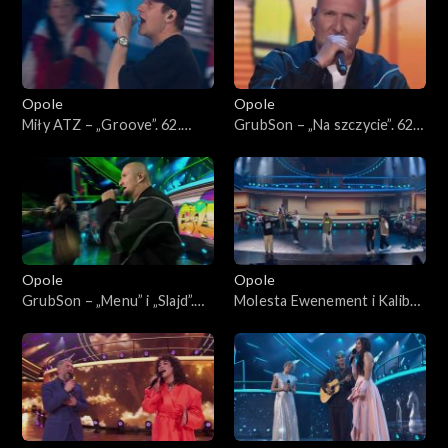
Opole
Opole
Miły ATZ – „Groove”. 62.
GrubSon – „Na szczycie”. 62.
KFPP: Koncert „Hip-hop.
KFPP: Koncert „Hip-hop.
Jedno podwórko”
Jedno podwórko”
Opole
Opole
GrubSon – „Menu” i „Slajd”.
Molesta Ewenement i Kaliber
62. KFPP: Koncert „Hip-hop.
44 – „Ten Styl Ten Rap”. 62.
Jedno podwórko”
KFPP: Koncert „Hip-hop.
Jedno podwórko”