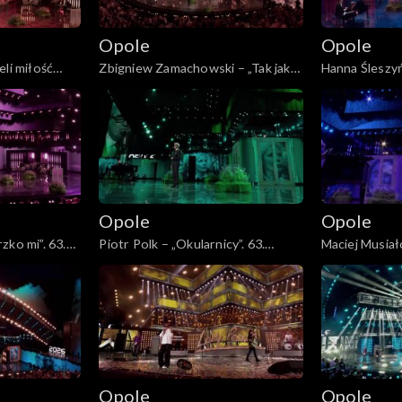
Opole
Opole
eli miłość
Zbigniew Zamachowski – „Tak jak
Hanna Śleszy
y mnie już nie
malował pan Chagall”. 63. KFPP:
Bełz”. 63. KFP
 hołdzie
„Kiedy mnie już nie będzie...”.
będzie...”. Ko
eszce
Koncert w hołdzie Magdzie Umer i
Magdzie Umer
Agnieszce Osieckiej
Osieckiej
Opole
Opole
zko mi”. 63.
Piotr Polk – „Okularnicy”. 63.
Maciej Musiał
nie będzie...”.
KFPP: „Kiedy mnie już nie będzie...”.
63. KFPP: „Ki
agdzie Umer i
Koncert w hołdzie Magdzie Umer i
będzie...”. Ko
Agnieszce Osieckiej
Magdzie Umer
Osieckiej
Opole
Opole