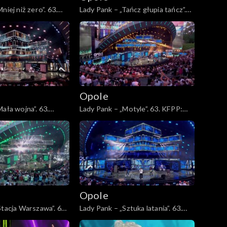
niej niż zero”. 63.
Lady Pank – „Tańcz głupia tańcz”.
sz 45-lecia zespołu
63. KFPP: Jubileusz 45-lecia
zespołu Lady Pank
Opole
ała wojna”. 63.
Lady Pank – „Motyle”. 63. KFPP:
sz 45-lecia zespołu
Jubileusz 45-lecia zespołu Lady
Pank
Opole
Stacja Warszawa”. 63.
Lady Pank – „Sztuka latania”. 63.
sz 45-lecia zespołu
KFPP: Jubileusz 45-lecia zespołu