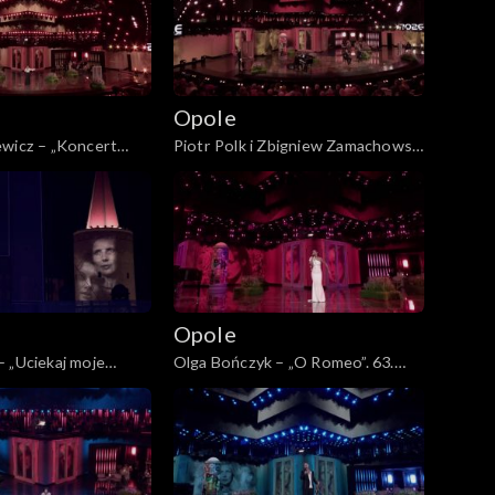
Opole
ewicz – „Koncert
Piotr Polk i Zbigniew Zamachowski
a świerszcze”. 63.
– „Naprawdę nie dzieje się nic”. 63.
nie już nie będzie...”.
KFPP: „Kiedy mnie już nie będzie...”.
łdzie Magdzie Umer i
Koncert w hołdzie Magdzie Umer i
eckiej
Agnieszce Osieckiej
Opole
 „Uciekaj moje
Olga Bończyk – „O Romeo”. 63.
PP: „Kiedy mnie już
KFPP: „Kiedy mnie już nie będzie...”.
. Koncert w hołdzie
Koncert w hołdzie Magdzie Umer i
 i Agnieszce
Agnieszce Osieckiej