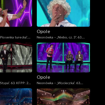
Lady Pank
Opole
Piosenka turecka”.
Neonówka – „Niebo, cz. 3”. 63.
lat kabaretu Neo-
KFPP: 26 lat kabaretu Neo-Nówka
Opole
typa”. 63. KFPP: 26
Neonówka – „Wycieczka”. 63.
 Neo-Nówka
KFPP: 26 lat kabaretu Neo-Nówka