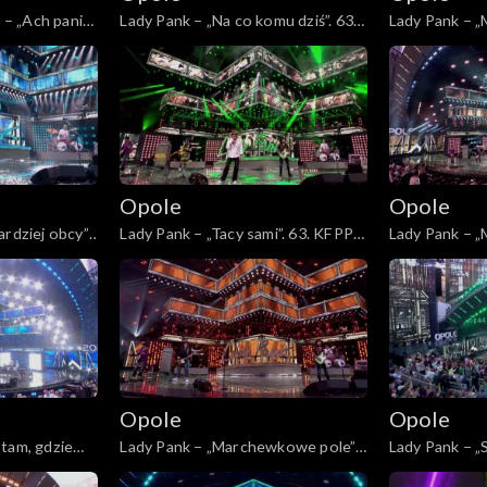
– „Ach panie,
Lady Pank – „Na co komu dziś”. 63.
Lady Pank – „M
„Kiedy mnie
KFPP: Jubileusz 45-lecia zespołu
KFPP: Jubileu
ncert w
Lady Pank
Lady Pank
r i Agnieszce
Opole
Opole
rdziej obcy”.
Lady Pank – „Tacy sami”. 63. KFPP:
Lady Pank – „M
5-lecia
Jubileusz 45-lecia zespołu Lady
KFPP: Jubileu
Pank
Lady Pank
łe 45!
m
Opole
Opole
tam, gdzie
Lady Pank – „Marchewkowe pole”.
Lady Pank – „
usz 45-lecia
63. KFPP: Jubileusz 45-lecia
KFPP: Jubileu