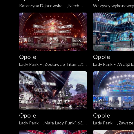
Opole 2009
Katarzyna Dąbrowska – „Niech
Wszyscy wykonawcy 
żyje bal”. 63. KFPP: „Kiedy mnie już
panowie”. 63. KFPP: 
nie będzie...”. Koncert w hołdzie
już nie będzie...”. Ko
Opole 2008
Magdzie Umer i Agnieszce
hołdzie Magdzie Ume
Osieckiej
Osieckiej
Opole 2007
Opole 2006
Opole
Opole
Lady Pank – „Zostawcie Titanica”.
Lady Pank – „Wciąż ba
Opole 2005
63. KFPP: Jubileusz 45-lecia
63. KFPP: Jubileusz 4
zespołu Lady Pank
zespołu Lady Pank
Opole 2004
Majewska & Korcz okrąg
Opolskie archiwu
Opole
Opole
Lady Pank – „Mała Lady Punk”. 63.
Lady Pank – „Zawsze 
Opole 2003
KFPP: Jubileusz 45-lecia zespołu
Ty”. 63. KFPP: Jubile