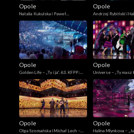
Opole
Opole
Natalia Kukulska i Paweł
Andrzej Rybiński i H
Tomaszewski – „Tylko mnie poproś
– „Czas relaksu”. 63.
do tańca”. 63. KFPP: Koncert
Koncert „Autobiograf
„Autobiografia. Jubileusz Bogdana
Bogdana Olewicza”
Olewicza”
Opole
Opole
Golden Life – „Ty i ja”. 63. KFPP:
Universe – „Ty masz t
Koncert „Autobiografia. Jubileusz
żaba”. 63. KFPP: Kon
Bogdana Olewicza”
„Autobiografia. Jubi
Olewicza”
Opole
Opole
Olga Szomańska i Michał Lech –
Halina Mlynkova – „Juli