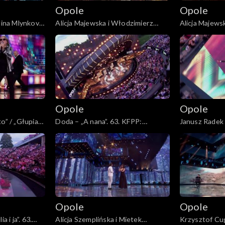
Opole
Opole
alina Mlynkova
Alicja Majewska i Włodzimierz
Alicja Majews
 KFPP:
Korcz – „Na przekór wszystkim
Korcz – „Pami
ia. Jubileusz
będę spać”. 63. KFPP: Koncert
tamtych lat”.
„Autobiografia. Jubileusz Bogdana
„Autobiografi
Olewicza”
Olewicza”
Opole
Opole
o” / „Głupia
Doda – „A nana”. 63. KFPP:
Janusz Radek 
cert
Koncert „Autobiografia. Jubileusz
Tobie”. 63. K
leusz Bogdana
Bogdana Olewicza”
„Autobiografi
Olewicza”
Opole
Opole
a i ja”. 63.
Alicja Szemplińska i Mietek
Krzysztof Cu