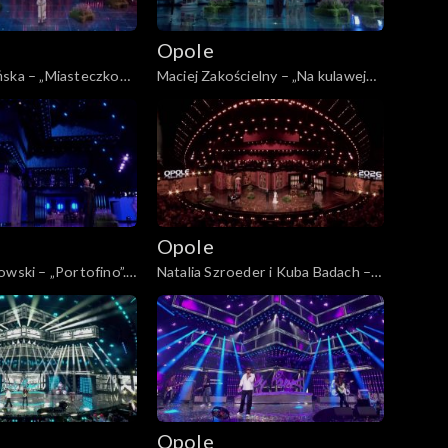
Opole
ńska – „Miasteczko
Maciej Zakościelny – „Na kulawej
P: „Kiedy mnie już nie
naszej barce”. 63. KFPP: „Kiedy
ncert w hołdzie
mnie już nie będzie...”. Koncert w
 i Agnieszce
hołdzie Magdzie Umer i Agnieszce
Osieckiej
Opole
owski – „Portofino”.
Natalia Szroeder i Kuba Badach –
edy mnie już nie
„W żółtych płomieniach liści”. 63.
ncert w hołdzie
KFPP: „Kiedy mnie już nie będzie...”.
 i Agnieszce
Koncert w hołdzie Magdzie Umer i
Agnieszce Osieckiej
Opole