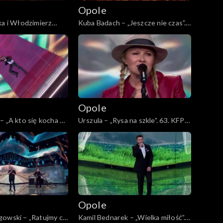
Opole
ka i Włodzimierz
Kuba Badach – „Jeszcze nie czas”.
ętam Ciebie z
63. KFPP: Koncert „Autobiografia.
 63. KFPP: Koncert
Jubileusz Bogdana Olewicza”
a. Jubileusz Bogdana
Opole
– „A kto się kocha w
Urszula – „Rysa na szkle”. 63. KFPP:
FPP: Koncert
Koncert „Autobiografia. Jubileusz
a. Jubileusz Bogdana
Bogdana Olewicza”
Opole
gowski – „Ratujmy co
Kamil Bednarek – „Wielka miłość”.