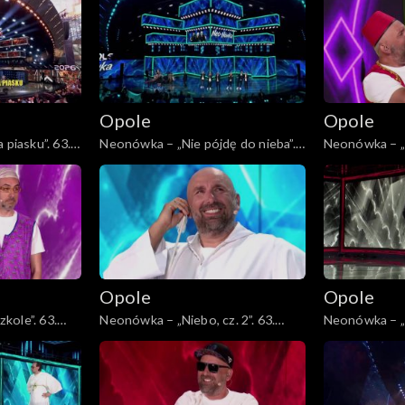
zespołu Lady Pank
Lady Pank
Opole
Opole
 piasku”. 63.
Neonówka – „Nie pójdę do nieba”.
Neonówka – „
ecia zespołu
63. KFPP: 26 lat kabaretu Neo-
63. KFPP: 26 
Nówka
Nówka
Opole
Opole
kole”. 63.
Neonówka – „Niebo, cz. 2”. 63.
Neonówka – „S
etu Neo-Nówka
KFPP: 26 lat kabaretu Neo-Nówka
lat kabaretu