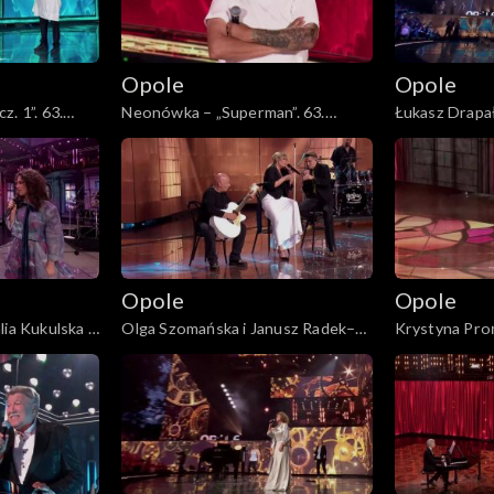
Opole
Opole
. 1”. 63.
Neonówka – „Superman”. 63.
Łukasz Drapał
etu Neo-Nówka
KFPP: 26 lat kabaretu Neo-Nówka
płacz Ewka”. 
„Autobiografi
Olewicza”
Opole
Opole
ia Kukulska i
Olga Szomańska i Janusz Radek–
Krystyna Pro
i mogę dać”.
„Kołysanka dla nieznajomej”. 63.
miłość prawdz
utobiografia.
KFPP: Koncert „Autobiografia.
Koncert „Auto
lewicza”
Jubileusz Bogdana Olewicza”
Bogdana Olew