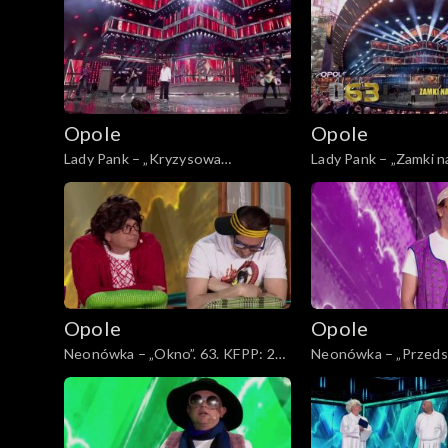
Lady Pank
zespołu Lady Pank
Opole
Opole
Lady Pank – „Kryzysowa
Lady Pank – „Zamki na
narzeczona”. 63. KFPP: Jubileusz
KFPP: Jubileusz 45-l
45-lecia zespołu Lady Pank
Lady Pank
Opole
Opole
Neonówka – „Okno”. 63. KFPP: 26
Neonówka – „Przedsz
lat kabaretu Neo-Nówka
KFPP: 26 lat kabar