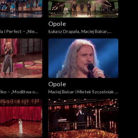
Opole
a i Perfect – „Nie
Łukasz Drapała, Maciej Balcar,
63. KFPP: Koncert
Kuba Badach i Perfect –
a. Jubileusz Bogdana
„Autobiografia”. 63. KFPP:
Koncert „Autobiografia. Jubileusz
Bogdana Olewicza”
Opole
ńko – „Modlitwa o
Maciej Balcar i Mietek Szcześniak –
iwą”. 63. KFPP:
„Niepokonani”. 63. KFPP: Koncert
biografia. Jubileusz
„Autobiografia. Jubileusz Bogdana
icza”
Olewicza”