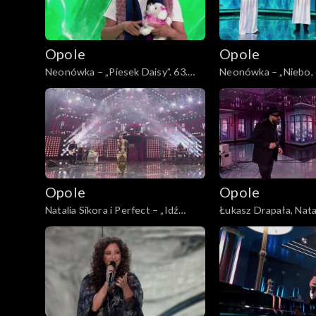
Opole
Opole
Neonówka – „Piesek Daisy”. 63.
Neonówka – „Niebo, cz
KFPP: 26 lat kabaretu Neo-Nówka
KFPP: 26 lat kabar
Opole
Opole
Natalia Sikora i Perfect – „Idź
Łukasz Drapała, Natal
precz”. 63. KFPP: Koncert
Perfect – „Niewiele c
„Autobiografia. Jubileusz Bogdana
63. KFPP: Koncert „A
Olewicza”
Jubileusz Bogdana O