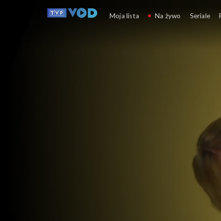
Opole
Moja lista
Na żywo
Seriale