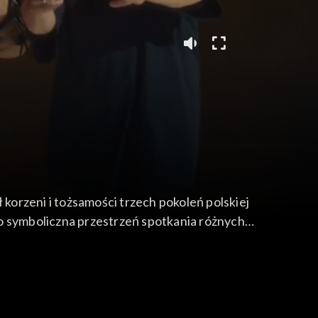
orzeni i tożsamości trzech pokoleń polskiej
 to symboliczna przestrzeń spotkania różnych
tku XXI wieku z aktualnymi brzmieniami oraz