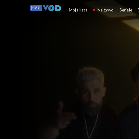
Opole
Moja lista
Na żywo
Seriale