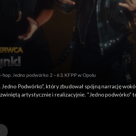
p-hop. Jedno podwórko 2 – 63. KFPP w Opolu
Jedno Podwórko", który zbudował spójną narrację wokół k
rozwiniętą artystycznie i realizacyjnie. "Jedno podwórko"
lokach tematycznych, zestawiając klasykę lat 90. i począ
erowymi utworami.