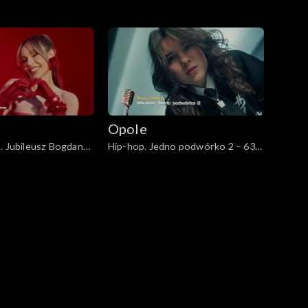
Opole
. Jubileusz Bogdana
Hip-hop. Jedno podwórko 2 – 63.
3. KFPP w Opolu
KFPP w Opolu