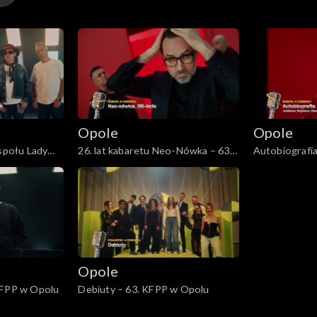
y
Opole
Opole
y
espołu Lady
26. lat kabaretu Neo-Nówka – 63.
Autobiografia
polu
KFPP w Opolu
Olewicza – 6
y
Opole
KFPP w Opolu
Debiuty – 63. KFPP w Opolu