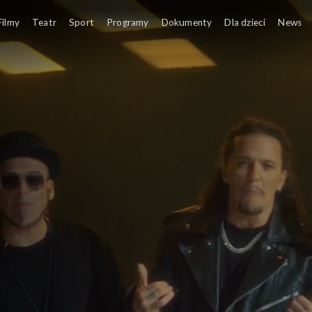
Filmy
Teatr
Sport
Programy
Dokumenty
Dla dzieci
News