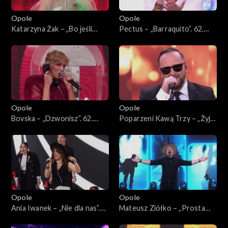
Opole
Opole
Katarzyna Żak – „Bo jeśli
Pectus – „Barraquito”. 62.
miłość ma kres”. 62. KFPP:
KFPP: Koncert „Premiery”
Koncert „Premiery”
Opole
Opole
Bovska – „Dzwonisz”. 62.
Poparzeni Kawą Trzy – „Żyje
KFPP: Koncert „Premiery”
się raz”. 62. KFPP: Koncert
„Premiery”
Opole
Opole
Ania Iwanek – „Nie dla nas”.
Mateusz Ziółko – „Prosta
62. KFPP: Koncert
piosenka o miłości”. 62.