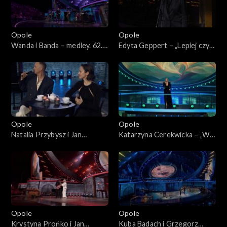
Opole
Opole
Wanda i Banda – medley. 62.
Edyta Geppert – „Lepiej czyli
KFPP: „Małe tęsknoty –
horyzont”. 62. KFPP: „Małe
koncert pamięci Wojciecha
tęsknoty – koncert pamięci
Trzcińskiego”
Wojciecha Trzcińskiego”
Opole
Opole
Natalia Przybysz i Jan
Katarzyna Cerekwicka – „W
Młynarski – „Odpływają
cieniu dobrego drzewa”. 62.
kawiarenki”. 62. KFPP: „Małe
KFPP: „Małe tęsknoty –
tęsknoty – koncert pamięci
koncert pamięci Wojciecha
Wojciecha Trzcińskiego”
Trzcińskiego”
Opole
Opole
Krystyna Prońko i Jan
Kuba Badach i Grzegorz