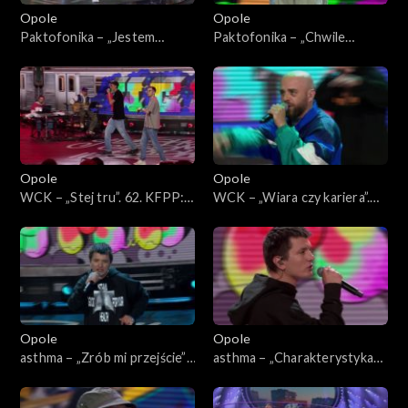
Opole
Opole
Paktofonika – „Jestem
Paktofonika – „Chwile
Bogiem”. 62. KFPP: Koncert
ulotne”. 62. KFPP: Koncert
„Hip-hop. Jedno podwórko”
„Hip-hop. Jedno podwórko”
Opole
Opole
WCK – „Stej tru”. 62. KFPP:
WCK – „Wiara czy kariera”.
Koncert „Hip-hop. Jedno
62. KFPP: Koncert „Hip-hop.
podwórko”
Jedno podwórko”
Opole
Opole
asthma – „Zrób mi przejście”.
asthma – „Charakterystyka
62. KFPP: Koncert „Hip-hop.
bloku”. 62. KFPP: Koncert
Jedno podwórko”
„Hip-hop. Jedno podwórko”