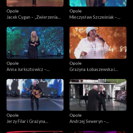
Opole
Opole
Jacek Cygan – „Zwierzenia
Mieczysław Szcześniak –
Ryśka, czyli jedzie pociąg”. 62.
„Przyszli o zmroku”. 62.
KFPP: Koncert „Trzy
KFPP: Koncert „Trzy
ćwiartki Jacka Cygana”
ćwiartki Jacka Cygana”
Opole
Opole
Anna Jurksztowicz –
Grażyna Łobaszewska i
„Diamentowy kolczyk” i "Stan
Stanisław Soyka – „Czas nas
pogody". 62. KFPP: Koncert
uczy pogody”. 62. KFPP:
„Trzy ćwiartki Jacka Cygana”
Koncert „Trzy ćwiartki Jacka
Cygana”
Opole
Opole
Jerzy Filar i Grażyna
Andrzej Seweryn –
Łobaszewska – „Za szybą”.
„Łatwopalni”. 62. KFPP: