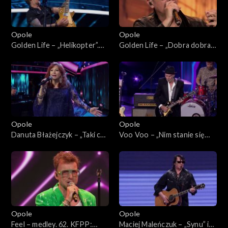
Opole
Opole
Golden Life – „Helikopter”.
Golden Life – „Dobra dobra
62. KFPP: Koncert
dobra”. 62. KFPP: Koncert
„SuperJedynki”
„SuperJedynki”
Opole
Opole
Danuta Błażejczyk – „Taki cud
Voo Voo – „Nim stanie się
i miód”. 62. KFPP: Koncert
tak” i „Gdybym”. 62. KFPP:
„SuperJedynki”
Koncert „SuperJedynki”
Opole
Opole
Feel – medley. 62. KFPP:
Maciej Maleńczuk – „Synu” i