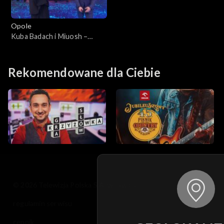
Opole
Kuba Badach i Miuosh –
„Kiedy byłem małym
chłopcem”. 62. KFPP:
Koncert „Debiuty”
Rekomendowane dla Ciebie
© 2026 Telewizja Polska S.A. w likwidacji
regulamin serwisu
cennik