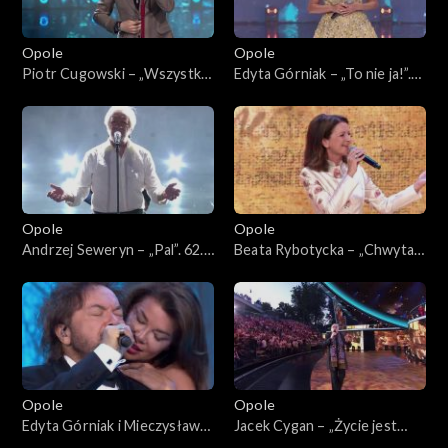
Opole
Opole
Piotr Cugowski – „Wszystko
Edyta Górniak – „To nie ja!”.
ma swój czas”. 62. KFPP:
62. KFPP: Koncert „Trzy
Koncert „Trzy ćwiartki Jacka
ćwiartki Jacka Cygana”
Cygana”
Opole
Opole
Andrzej Seweryn – „Pal”. 62.
Beata Rybotycka – „Chwytaj
KFPP: Koncert „Trzy
dzień”. 62. KFPP: Koncert
ćwiartki Jacka Cygana”
„Trzy ćwiartki Jacka Cygana”
Opole
Opole
Edyta Górniak i Mieczysław
Jacek Cygan – „Życie jest
Szcześniak – „Dumka na dwa
nowelą”. 62. KFPP: Koncert