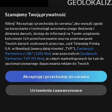
GEOLOKALIZ
polityka prywatności
ŁĄCZYSZ SIĘ SPOZA 
Szanujemy Twoją prywatność
moje zgody
Kraj, z którego się łączys
Kliknij "Akceptuję i przechodzę do serwisu", aby wyrazić zgody
Zjednoczone , w związku z czy
pomoc
na korzystanie z technologii automatycznego śledzenia i
na platformie TVP VOD
zbierania danych, dostęp do informacji na Twoim urządzeniu
nieodstępna. Sprawdź, które m
kontakt
końcowym i ich przechowywanie oraz na przetwarzanie
obejrzeć.
Twoich danych osobowych przez nas, czyli Telewizję Polską
voucher
S.A. w likwidacji (zwaną dalej również „TVP”),
Zaufanych
Nie pokazuj pon
Partnerów z IAB* (1201 firm)
oraz pozostałych
Zaufanych
dostępność
Partnerów TVP (93 firm)
, w celach marketingowych (w tym do
zautomatyzowanego dopasowania reklam do Twoich
informacje o dostawcy usług
ANULUJ
SP
zainteresowań i mierzenia ich skuteczności) i pozostałych,
które wskazujemy poniżej, a także zgody na udostępnianie
Akceptuję i przechodzę do serwisu
przez nas identyfikatora PPID do Google.
Twoje dane osobowe zbierane podczas odwiedzania przez
Ustawienia zaawansowane
Ciebie naszych
poszczególnych serwisów
zwanych dalej
„Portalem”, w tym informacje zapisywane za pomocą
technologii takich jak: pliki cookie, sygnalizatory WWW lub
innych podobnych technologii umożliwiających świadczenie
Główna
Szukaj
Moja lista
Na żywo
Więcej
dopasowanych i bezpiecznych usług, personalizację treści