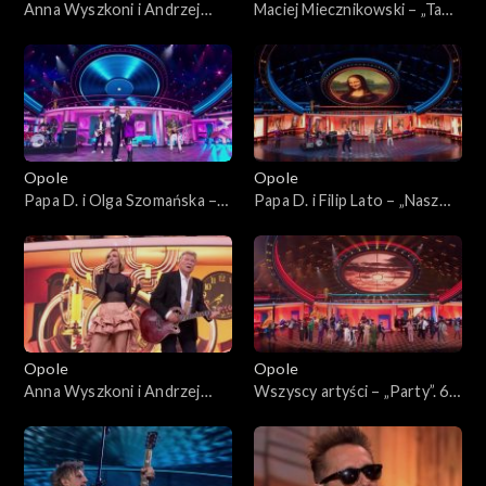
Anna Wyszkoni i Andrzej
Maciej Miecznikowski – „Ta
Rybiński – „Czy ten pan i pani
dziewczyna”. 62. KFPP:
są w sobie zakochani?”. 62.
Koncert „Zróbmy więc
KFPP: Koncert „Zróbmy
prywatkę”
więc prywatkę”
Opole
Opole
Papa D. i Olga Szomańska –
Papa D. i Filip Lato – „Nasz
„Maxi singiel”. 62. KFPP:
Disneyland”. 62. KFPP:
Koncert „Zróbmy więc
Koncert „Zróbmy więc
prywatkę”
prywatkę”
Opole
Opole
Anna Wyszkoni i Andrzej
Wszyscy artyści – „Party”. 62.
Rybiński – „Nie liczę godzin i
KFPP: Koncert „Zróbmy
lat”. 62. KFPP: Koncert
więc prywatkę”
„Zróbmy więc prywatkę”