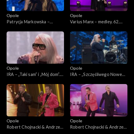
Opole
Opole
Patrycja Markowska –
Varius Manx – medley. 62.
„Jeszcze raz” i „Księżycowy”.
KFPP: Koncert
62. KFPP: Koncert
„SuperJedynki”
„SuperJedynki”
Opole
Opole
IRA – „Taki sam” i „Mój dom”.
IRA – „Szczęśliwego Nowego
62. KFPP: Koncert
Jorku”. 62. KFPP: Koncert
„SuperJedynki”
„SuperJedynki”
Opole
Opole
Robert Chojnacki & Andrzej
Robert Chojnacki & Andrzej
Piaseczny – „Mój dobry duch”
Piaseczny – „Budzikom