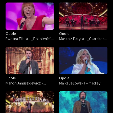
serca”. 62. KFPP: Koncert
„Trzy ćwiartki Jacka Cygana”
„Trzy ćwiartki Jacka Cygana”
Opole
Opole
Ewelina Flinta – „Pokolenie”.
Mariusz Patyra – „Czardasz
62. KFPP: Koncert „Trzy
Montiego”. 62. KFPP:
ćwiartki Jacka Cygana”
Koncert „Trzy ćwiartki Jacka
Cygana”
Opole
Opole
Marcin Januszkiewicz –
Majka Jeżowska – medley
„C'est la vie”. 62. KFPP:
piosenek dziecięcych. 62.
Koncert „Trzy ćwiartki Jacka
KFPP: Koncert „Trzy
Cygana”
ćwiartki Jacka Cygana”