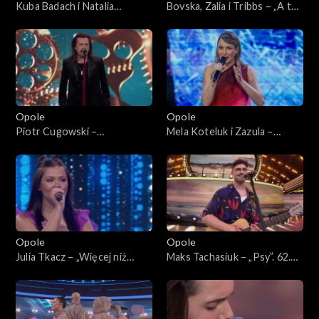
Kuba Badach i Natalia
Bovska, Zalia i Tribbs – „A ty
Kukulska – „Ktoś między
się Ziemio nie bój”. 62. KFPP:
nami”. 62. KFPP: Koncert
Koncert „Debiuty”
„Debiuty”
Opole
Opole
Piotr Cugowski –
Mela Koteluk i Zazula –
„Zegarmistrz światła”. 62.
„Pośrodku świata”. 62. KFPP:
KFPP: Koncert „Debiuty”
Koncert „Debiuty”
Opole
Opole
Julia Tkacz – „Więcej niż
Maks Tachasiuk – „Psy”. 62.
głos”. 62. KFPP: Koncert
KFPP: Koncert „Debiuty”
„Debiuty”