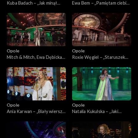
Kuba Badach – „Jak minął
Ewa Bem – „Pamiętam ciebie
dzień”. 62. KFPP: „Małe
z tamtych lat”. 62. KFPP:
tęsknoty – koncert pamięci
„Małe tęsknoty – koncert
Wojciecha Trzcińskiego”
pamięci Wojciecha
Trzcińskiego”
Opole
Opole
Mitch & Mitch, Ewa Dębicka-
Roxie Węgiel – „Staruszek
Brzozowska i Bunio – medley.
świat”. 62. KFPP: „Małe
62. KFPP: „Małe tęsknoty –
tęsknoty – koncert pamięci
koncert pamięci Wojciecha
Wojciecha Trzcińskiego”
Trzcińskiego”
Opole
Opole
Ania Karwan – „Biały wiersz
Natalia Kukulska – „Jaki
od ciebie”. 62. KFPP: „Małe
jesteś, jeszcze nie wiem”. 62.
tęsknoty – koncert pamięci
KFPP: „Małe tęsknoty –
Wojciecha Trzcińskiego”
koncert pamięci Wojciecha
Trzcińskiego”