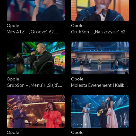
Opole
Opole
Miły ATZ – „Groove”. 62.
GrubSon – „Na szczycie”. 62.
KFPP: Koncert „Hip-hop.
KFPP: Koncert „Hip-hop.
Jedno podwórko”
Jedno podwórko”
Opole
Opole
GrubSon – „Menu” i „Slajd”.
Molesta Ewenement i Kaliber
62. KFPP: Koncert „Hip-hop.
44 – „Ten Styl Ten Rap”. 62.
Jedno podwórko”
KFPP: Koncert „Hip-hop.
Jedno podwórko”
Opole
Opole