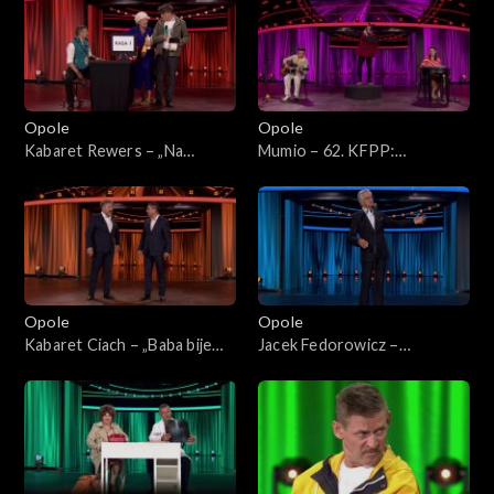
62. KFPP: Koncert „Trzy
Koncert „Trzy ćwiartki Jacka
ćwiartki Jacka Cygana”
Cygana”
Opole
Opole
Kabaret Rewers – „Na
Mumio – 62. KFPP:
zakupach”. 62. KFPP:
„KabareTYM”
„KabareTYM”
Opole
Opole
Kabaret Ciach – „Baba bije
Jacek Fedorowicz –
chłopa”. 62. KFPP:
monolog. 62. KFPP:
„KabareTYM”
„KabareTYM”