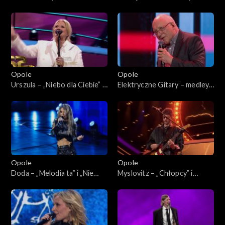
Koncert „SuperJedynki”
„Gdzie są moi przyjaciele”. 62.
KFPP: Koncert
„SuperJedynki”
Opole
Opole
Urszula – „Niebo dla Ciebie” i
Elektryczne Gitary – medley.
„Dmuchawce, latawce, wiatr”.
62. KFPP: Koncert
62. KFPP: Koncert
„SuperJedynki”
„SuperJedynki”
Opole
Opole
Doda – „Melodia ta” i „Nie
Myslovitz – „Chłopcy” i
żałuję”. 62. KFPP: Koncert
„Długość dźwięku
„SuperJedynki”
samotności”. 62. KFPP:
Koncert „SuperJedynki”