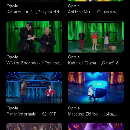
Opole
Opole
Kabaret Jurki – „Przychodzi
Ani Mru Mru – „Okulary we
baba do lekarza”. 62. KFPP:
mgle”. 62. KFPP:
„KabareTYM”
„KabareTYM”
Opole
Opole
Wiktor Zborowski i Tomasz
Kabaret Chyba – „Garaż”. 62.
Sapryk – „Listonosze”. 62.
KFPP: „KabareTYM”
KFPP: „KabareTYM”
Opole
Opole
Paranienormalni – 62. KFPP:
Mateusz Ziółko – „Jolka,
„KabareTYM”
Jolka pamiętasz”. 62. KFPP:
Koncert „Zróbmy więc