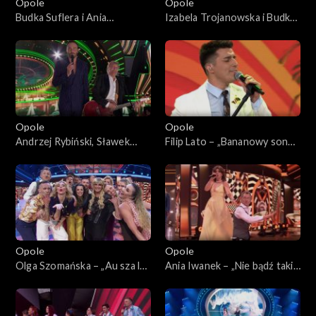
Opole
Opole
Budka Suflera i Ania
Izabela Trojanowska i Budka
Rusowicz – „Takie tango”. 62.
Suflera – „Tyle samo prawd
KFPP: Koncert „Zróbmy
ile kłamstw”. 62. KFPP:
więc prywatkę”
Koncert „Zróbmy więc
prywatkę”
Opole
Opole
Andrzej Rybiński, Sławek
Filip Lato – „Bananowy song”.
Uniatowski i Mateusz Ziółko
62. KFPP: Koncert „Zróbmy
– „Czas relaksu”. 62. KFPP:
więc prywatkę”
Koncert „Zróbmy więc
prywatkę”
Opole
Opole
Olga Szomańska – „Au sza la
Ania Iwanek – „Nie bądź taki
la la”. 62. KFPP: Koncert
szybki Bill”. 62. KFPP:
„Zróbmy więc prywatkę”
Koncert „Zróbmy więc
prywatkę”