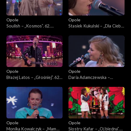
Opole
Opole
Soulish – „Kosmos”. 62.
Stasiek Kukulski – „Dla Ciebie
KFPP: Koncert „Debiuty”
bym mógł”. 62. KFPP:
Koncert „Debiuty”
Opole
Opole
Błażej Latos – „Głośniej”. 62.
Daria Adamczewska –
KFPP: Koncert „Debiuty”
„Pamiętaj”. 62. KFPP:
Koncert „Debiuty”
Opole
Opole
Monika Kowalczyk – „Mam
Siostry Kafar – „Oj biedna”.