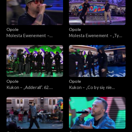
Opole
Opole
Molesta Ewenement –
Molesta Ewenement – „Ty
„Muzyka miasta”. 62. KFPP:
wiesz, że”. 62. KFPP: Koncert
Koncert „Hip-hop. Jedno
„Hip-hop. Jedno podwórko”
podwórko”
Opole
Opole
Kukon – „Adderall”. 62.
Kukon – „Co by się nie
KFPP: Koncert „Hip-hop.
działo”. 62. KFPP: Koncert
Jedno podwórko”
„Hip-hop. Jedno podwórko”