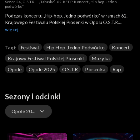
Sezon 24, O.S.T.R. – „Tabasko”. 62. KFPP: Koncert „Hip-hop. Jedno
podwórko”
Podczas koncertu „Hip-hop. Jedno podwórko” w ramach 62.
Krajowego Festiwalu Polskiej Piosenki w Opolu O.S.T.R.
wykonał utwór „Tabasko”. Miało to miejsce 12 czerwca 2025
więcej
roku i było transmitowane na żywo w TVP1, TVP Polonia oraz
online w TVP VOD.
Tagi:
Festiwal
Hip Hop. Jedno Podwórko
Koncert
Krajowy Festiwal Polskiej Piosenki
Muzyka
Opole
Opole 2025
O.s.t.r
Piosenka
Rap
Sezony i odcinki
Opole 2025 – występy
Opole 2026