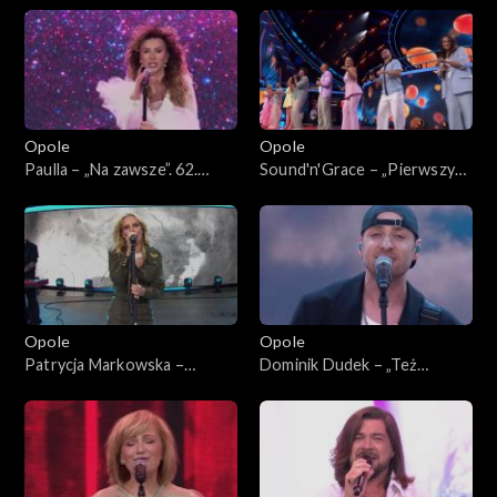
i „Prawie do nieba”. 62. KFPP:
śmierć” i „Niecierpliwi”. 62.
Koncert „Premiery”
KFPP: Koncert „Premiery”
Opole
Opole
Paulla – „Na zawsze”. 62.
Sound'n'Grace – „Pierwszy
KFPP: Koncert „Premiery”
krok”. 62. KFPP: Koncert
„Premiery”
Opole
Opole
Patrycja Markowska –
Dominik Dudek – „Też
„Miłość, wiara, Nadzieja”. 62.
będziemy tęsknić”. 62. KFPP:
KFPP: Koncert „Premiery”
Koncert „Premiery”