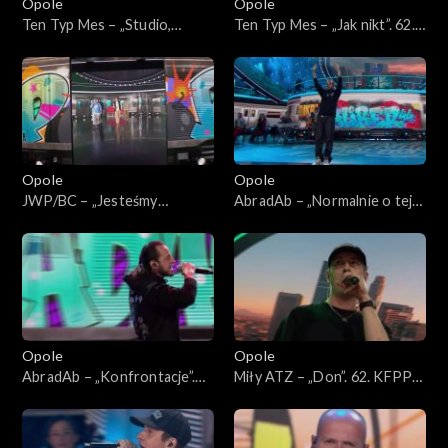
Opole
Opole
Ten Typ Mes – „Studio,
Ten Typ Mes – „Jak nikt”. 62.
scena, łóżko”. 62. KFPP:
KFPP: Koncert „Hip-hop.
Koncert „Hip-hop. Jedno
Jedno podwórko”
podwórko”
Opole
Opole
JWP/BC – „Jesteśmy
AbradAb – „Normalnie o tej
wszędzie” i „Szesnastki”. 62.
porze”. 62. KFPP: Koncert
KFPP: Koncert „Hip-hop.
„Hip-hop. Jedno podwórko”
Jedno podwórko”
Opole
Opole
AbradAb – „Konfrontacje”.
Miły ATZ – „Don”. 62. KFPP:
62. KFPP: Koncert „Hip-hop.
Koncert „Hip-hop. Jedno
Jedno podwórko”
podwórko”