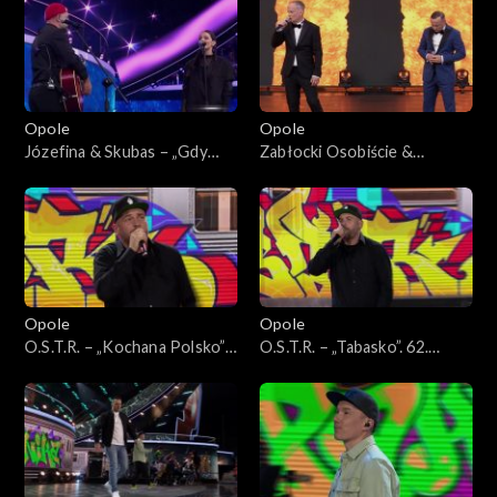
„Premiery”
KFPP: Koncert „Premiery”
Opole
Opole
Józefina & Skubas – „Gdy
Zabłocki Osobiście &
jest brzydko”. 62. KFPP:
Czesław Mozil – „Ławeczka”.
Koncert „Premiery”
62. KFPP: Koncert
„Premiery”
Opole
Opole
O.S.T.R. – „Kochana Polsko”.
O.S.T.R. – „Tabasko”. 62.
62. KFPP: Koncert „Hip-hop.
KFPP: Koncert „Hip-hop.
Jedno podwórko”
Jedno podwórko”