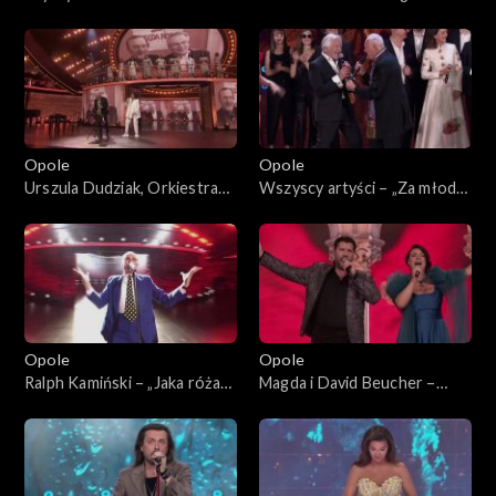
Borysewicz – „W jakim obcym
Turnau – „Małe tęsknoty”. 62.
domu”. 62. KFPP: „Małe
KFPP: „Małe tęsknoty –
tęsknoty – koncert pamięci
koncert pamięci Wojciecha
Wojciecha Trzcińskiego”
Trzcińskiego”
Opole
Opole
Urszula Dudziak, Orkiestra
Wszyscy artyści – „Za młodzi,
ASZ i Henryk Miśkiewicz –
za starzy”. 62. KFPP:
medley instrumentalny. 62.
Koncert „Trzy ćwiartki Jacka
KFPP: „Małe tęsknoty –
Cygana”
koncert pamięci Wojciecha
Trzcińskiego”
Opole
Opole
Ralph Kamiński – „Jaka róża
Magda i David Beucher –
taki cierń”. 62. KFPP:
„Con Amore”. 62. KFPP:
Koncert „Trzy ćwiartki Jacka
Koncert „Trzy ćwiartki Jacka
Cygana”
Cygana”