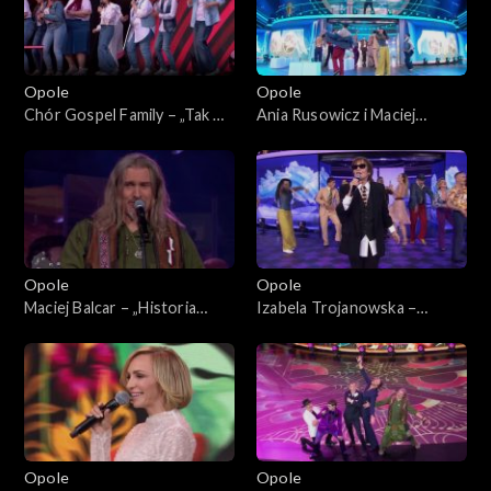
Opole
Opole
Chór Gospel Family – „Tak mi
Ania Rusowicz i Maciej
źle, tak mi szaro”. 62. KFPP:
Miecznikowski – „Wszystko
Koncert „Zróbmy więc
mi mówi, że mnie ktoś
prywatkę”
pokochał”. 62. KFPP:
Koncert „Zróbmy więc
prywatkę”
Opole
Opole
Maciej Balcar – „Historia
Izabela Trojanowska –
jednej znajomości”. 62. KFPP:
„Wszystko czego dziś chcę”.
Koncert „Zróbmy więc
62. KFPP: Koncert „Zróbmy
prywatkę”
więc prywatkę”
Opole
Opole