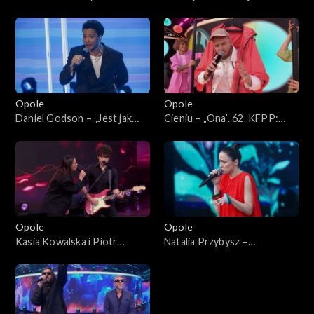
coś”. 62. KFPP: Koncert
62. KFPP: Koncert „Debiuty”
„Debiuty”
Opole
Opole
Daniel Godson – „Jest jak
Cieniu – „Ona”. 62. KFPP:
jest”. 62. KFPP: Koncert
Koncert „Debiuty”
„Debiuty”
Opole
Opole
Kasia Kowalska i Piotr
Natalia Przybysz –
Nalepa – „Gdybyś kochał, hej”.
„Poszłabym za tobą”. 62.
62. KFPP: Koncert „Debiuty”
KFPP: Koncert „Debiuty”