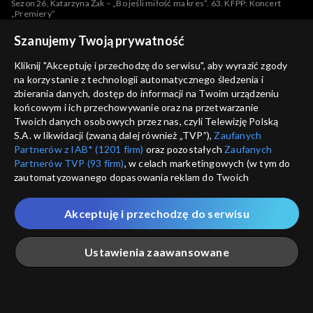
Sezon 26, Katarzyna Żak – „Bo jeśli miłość ma kres”. 63. KFPP: Koncert
„Premiery”
Szanujemy Twoją prywatność
Kliknij "Akceptuję i przechodzę do serwisu", aby wyrazić zgody
Sezony i odcinki
na korzystanie z technologii automatycznego śledzenia i
zbierania danych, dostęp do informacji na Twoim urządzeniu
końcowym i ich przechowywanie oraz na przetwarzanie
Wybierz
Twoich danych osobowych przez nas, czyli Telewizję Polską
S.A. w likwidacji (zwaną dalej również „TVP”),
Zaufanych
Opole 2026
Partnerów z IAB* (1201 firm)
oraz pozostałych
Zaufanych
Partnerów TVP (93 firm)
, w celach marketingowych (w tym do
zautomatyzowanego dopasowania reklam do Twoich
Rekomendowane dla Ciebie
Opole 2026 – występy
zainteresowań i mierzenia ich skuteczności) i pozostałych,
które wskazujemy poniżej, a także zgody na udostępnianie
Akceptuję i przechodzę do serwisu
Opole 2025
przez nas identyfikatora PPID do Google.
Twoje dane osobowe zbierane podczas odwiedzania przez
Ustawienia zaawansowane
Opole 2025 – występy
Ciebie naszych
poszczególnych serwisów
zwanych dalej
„Portalem”, w tym informacje zapisywane za pomocą
technologii takich jak: pliki cookie, sygnalizatory WWW lub
Opole 2024
innych podobnych technologii umożliwiających świadczenie
Główna
Szukaj
Moja lista
Na żywo
Więcej
dopasowanych i bezpiecznych usług, personalizację treści