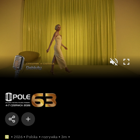
Opole
2026
Polska
rozrywka
3m