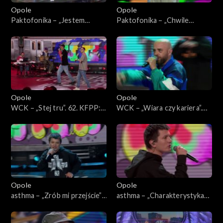
Opole
Opole
Paktofonika – „Jestem
Paktofonika – „Chwile
Bogiem”. 62. KFPP: Koncert
ulotne”. 62. KFPP: Koncert
„Hip-hop. Jedno podwórko”
„Hip-hop. Jedno podwórko”
Opole
Opole
WCK – „Stej tru”. 62. KFPP:
WCK – „Wiara czy kariera”.
Koncert „Hip-hop. Jedno
62. KFPP: Koncert „Hip-hop.
podwórko”
Jedno podwórko”
Opole
Opole
asthma – „Zrób mi przejście”.
asthma – „Charakterystyka
62. KFPP: Koncert „Hip-hop.
bloku”. 62. KFPP: Koncert
Jedno podwórko”
„Hip-hop. Jedno podwórko”