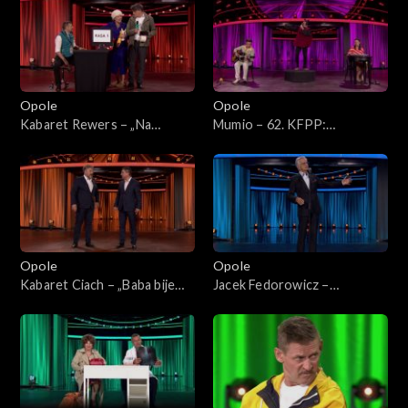
62. KFPP: Koncert „Trzy
Koncert „Trzy ćwiartki Jacka
ćwiartki Jacka Cygana”
Cygana”
Opole
Opole
Kabaret Rewers – „Na
Mumio – 62. KFPP:
zakupach”. 62. KFPP:
„KabareTYM”
„KabareTYM”
Opole
Opole
Kabaret Ciach – „Baba bije
Jacek Fedorowicz –
chłopa”. 62. KFPP:
monolog. 62. KFPP:
„KabareTYM”
„KabareTYM”