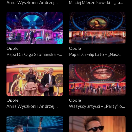
Anna Wyszkoni i Andrzej
Maciej Miecznikowski – „Ta
Rybiński – „Czy ten pan i pani
dziewczyna”. 62. KFPP:
są w sobie zakochani?”. 62.
Koncert „Zróbmy więc
KFPP: Koncert „Zróbmy
prywatkę”
więc prywatkę”
Opole
Opole
Papa D. i Olga Szomańska –
Papa D. i Filip Lato – „Nasz
„Maxi singiel”. 62. KFPP:
Disneyland”. 62. KFPP:
Koncert „Zróbmy więc
Koncert „Zróbmy więc
prywatkę”
prywatkę”
Opole
Opole
Anna Wyszkoni i Andrzej
Wszyscy artyści – „Party”. 62.
Rybiński – „Nie liczę godzin i
KFPP: Koncert „Zróbmy
lat”. 62. KFPP: Koncert
więc prywatkę”
„Zróbmy więc prywatkę”