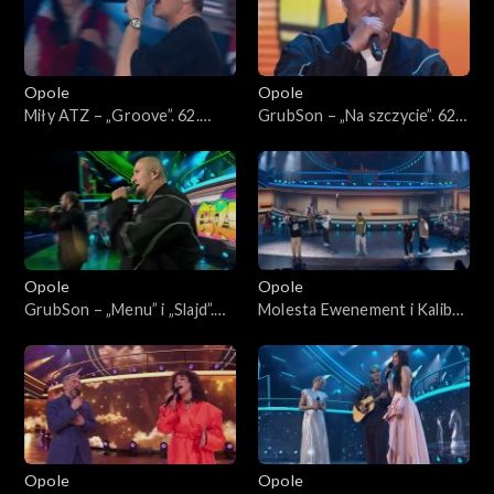
Opole
Opole
Miły ATZ – „Groove”. 62.
GrubSon – „Na szczycie”. 62.
KFPP: Koncert „Hip-hop.
KFPP: Koncert „Hip-hop.
Jedno podwórko”
Jedno podwórko”
Opole
Opole
GrubSon – „Menu” i „Slajd”.
Molesta Ewenement i Kaliber
62. KFPP: Koncert „Hip-hop.
44 – „Ten Styl Ten Rap”. 62.
Jedno podwórko”
KFPP: Koncert „Hip-hop.
Jedno podwórko”
Opole
Opole