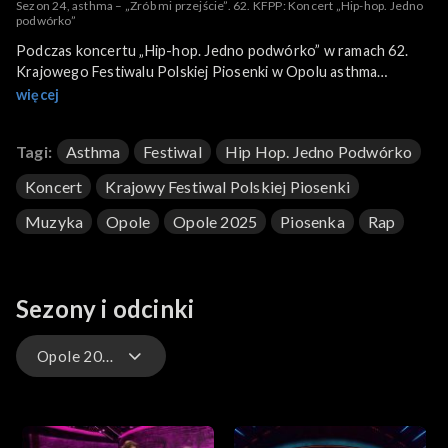
Sezon 24, asthma – „Zrób mi przejście”. 62. KFPP: Koncert „Hip-hop. Jedno
podwórko”
Podczas koncertu „Hip-hop. Jedno podwórko” w ramach 62.
Krajowego Festiwalu Polskiej Piosenki w Opolu asthma
wykonał utwór „Zrób mi przejście”.
więcej
Tagi:
Asthma
Festiwal
Hip Hop. Jedno Podwórko
Koncert
Krajowy Festiwal Polskiej Piosenki
Muzyka
Opole
Opole 2025
Piosenka
Rap
Sezony i odcinki
Opole 2025 – występy
Opole 2026