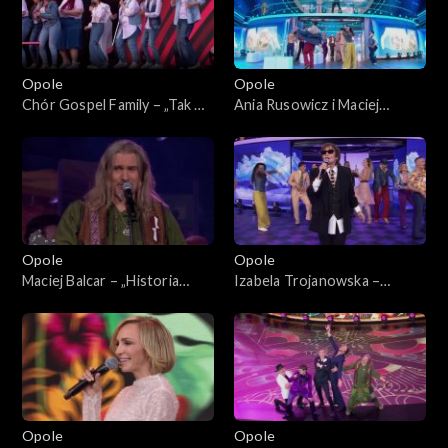
Opole
Opole
Chór Gospel Family – „Tak mi
Ania Rusowicz i Maciej
źle, tak mi szaro”. 62. KFPP:
Miecznikowski – „Wszystko
Koncert „Zróbmy więc
mi mówi, że mnie ktoś
prywatkę”
pokochał”. 62. KFPP:
Koncert „Zróbmy więc
prywatkę”
Opole
Opole
Maciej Balcar – „Historia
Izabela Trojanowska –
jednej znajomości”. 62. KFPP:
„Wszystko czego dziś chcę”.
Koncert „Zróbmy więc
62. KFPP: Koncert „Zróbmy
prywatkę”
więc prywatkę”
Opole
Opole