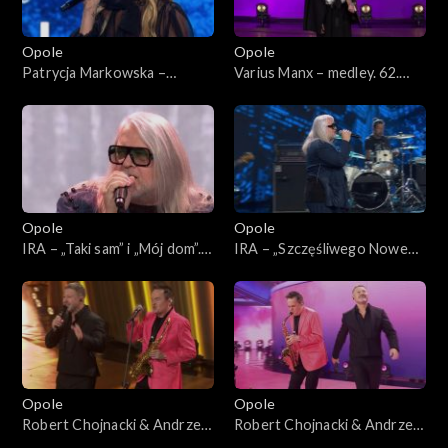
Opole
Opole
Patrycja Markowska –
Varius Manx – medley. 62.
„Jeszcze raz” i „Księżycowy”.
KFPP: Koncert
62. KFPP: Koncert
„SuperJedynki”
„SuperJedynki”
Opole
Opole
IRA – „Taki sam” i „Mój dom”.
IRA – „Szczęśliwego Nowego
62. KFPP: Koncert
Jorku”. 62. KFPP: Koncert
„SuperJedynki”
„SuperJedynki”
Opole
Opole
Robert Chojnacki & Andrzej
Robert Chojnacki & Andrzej
Piaseczny – „Mój dobry duch”
Piaseczny – „Budzikom