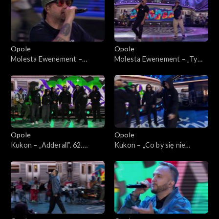
Opole
Opole
Molesta Ewenement –
Molesta Ewenement – „Ty
„Muzyka miasta”. 62. KFPP:
wiesz, że”. 62. KFPP: Koncert
Koncert „Hip-hop. Jedno
„Hip-hop. Jedno podwórko”
podwórko”
Opole
Opole
Kukon – „Adderall”. 62.
Kukon – „Co by się nie
KFPP: Koncert „Hip-hop.
działo”. 62. KFPP: Koncert
Jedno podwórko”
„Hip-hop. Jedno podwórko”