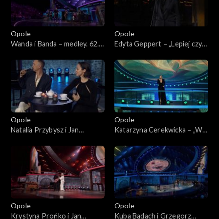
Opole
Opole
Wanda i Banda – medley. 62.
Edyta Geppert – „Lepiej czyli
KFPP: „Małe tęsknoty –
horyzont”. 62. KFPP: „Małe
koncert pamięci Wojciecha
tęsknoty – koncert pamięci
Trzcińskiego”
Wojciecha Trzcińskiego”
Opole
Opole
Natalia Przybysz i Jan
Katarzyna Cerekwicka – „W
Młynarski – „Odpływają
cieniu dobrego drzewa”. 62.
kawiarenki”. 62. KFPP: „Małe
KFPP: „Małe tęsknoty –
tęsknoty – koncert pamięci
koncert pamięci Wojciecha
Wojciecha Trzcińskiego”
Trzcińskiego”
Opole
Opole
Krystyna Prońko i Jan
Kuba Badach i Grzegorz