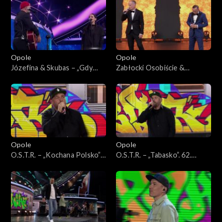
„Premiery”
KFPP: Koncert „Premiery”
Opole
Opole
Józefina & Skubas – „Gdy
Zabłocki Osobiście &
jest brzydko”. 62. KFPP:
Czesław Mozil – „Ławeczka”.
Koncert „Premiery”
62. KFPP: Koncert
„Premiery”
Opole
Opole
O.S.T.R. – „Kochana Polsko”.
O.S.T.R. – „Tabasko”. 62.
62. KFPP: Koncert „Hip-hop.
KFPP: Koncert „Hip-hop.
Jedno podwórko”
Jedno podwórko”