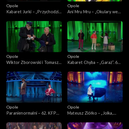
Opole
Opole
Kabaret Jurki – „Przychodzi
Ani Mru Mru – „Okulary we
baba do lekarza”. 62. KFPP:
mgle”. 62. KFPP:
„KabareTYM”
„KabareTYM”
Opole
Opole
Wiktor Zborowski i Tomasz
Kabaret Chyba – „Garaż”. 62.
Sapryk – „Listonosze”. 62.
KFPP: „KabareTYM”
KFPP: „KabareTYM”
Opole
Opole
Paranienormalni – 62. KFPP:
Mateusz Ziółko – „Jolka,
„KabareTYM”
Jolka pamiętasz”. 62. KFPP:
Koncert „Zróbmy więc