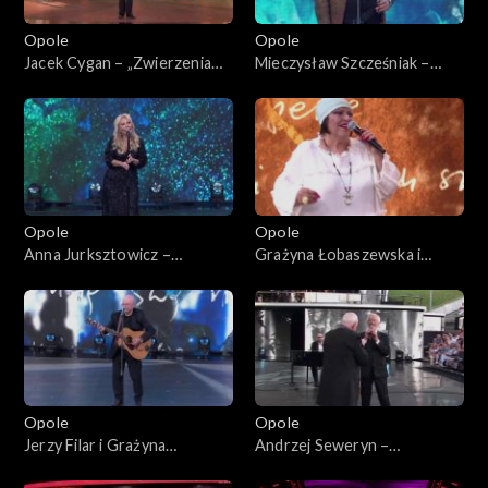
Opole
Opole
Jacek Cygan – „Zwierzenia
Mieczysław Szcześniak –
Ryśka, czyli jedzie pociąg”. 62.
„Przyszli o zmroku”. 62.
KFPP: Koncert „Trzy
KFPP: Koncert „Trzy
ćwiartki Jacka Cygana”
ćwiartki Jacka Cygana”
Opole
Opole
Anna Jurksztowicz –
Grażyna Łobaszewska i
„Diamentowy kolczyk” i "Stan
Stanisław Soyka – „Czas nas
pogody". 62. KFPP: Koncert
uczy pogody”. 62. KFPP:
„Trzy ćwiartki Jacka Cygana”
Koncert „Trzy ćwiartki Jacka
Cygana”
Opole
Opole
Jerzy Filar i Grażyna
Andrzej Seweryn –
Łobaszewska – „Za szybą”.
„Łatwopalni”. 62. KFPP: