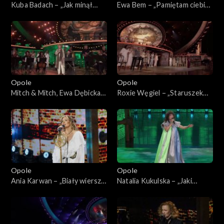
Kuba Badach – „Jak minął
Ewa Bem – „Pamiętam ciebie
dzień”. 62. KFPP: „Małe
z tamtych lat”. 62. KFPP:
tęsknoty – koncert pamięci
„Małe tęsknoty – koncert
Wojciecha Trzcińskiego”
pamięci Wojciecha
Trzcińskiego”
Opole
Opole
Mitch & Mitch, Ewa Dębicka-
Roxie Węgiel – „Staruszek
Brzozowska i Bunio – medley.
świat”. 62. KFPP: „Małe
62. KFPP: „Małe tęsknoty –
tęsknoty – koncert pamięci
koncert pamięci Wojciecha
Wojciecha Trzcińskiego”
Trzcińskiego”
Opole
Opole
Ania Karwan – „Biały wiersz
Natalia Kukulska – „Jaki
od ciebie”. 62. KFPP: „Małe
jesteś, jeszcze nie wiem”. 62.
tęsknoty – koncert pamięci
KFPP: „Małe tęsknoty –
Wojciecha Trzcińskiego”
koncert pamięci Wojciecha
Trzcińskiego”