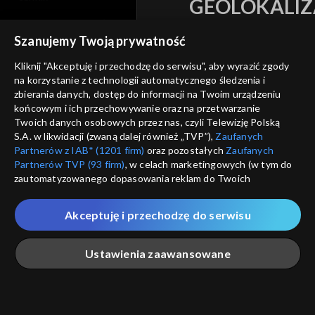
GEOLOKALIZ
polityka prywatności
ŁĄCZYSZ SIĘ SPOZA 
Szanujemy Twoją prywatność
moje zgody
Kraj, z którego się łączys
Kliknij "Akceptuję i przechodzę do serwisu", aby wyrazić zgody
Zjednoczone , w związku z czy
pomoc
na korzystanie z technologii automatycznego śledzenia i
na platformie TVP VOD
zbierania danych, dostęp do informacji na Twoim urządzeniu
nieodstępna. Sprawdź, które m
kontakt
końcowym i ich przechowywanie oraz na przetwarzanie
obejrzeć.
Twoich danych osobowych przez nas, czyli Telewizję Polską
voucher
S.A. w likwidacji (zwaną dalej również „TVP”),
Zaufanych
Nie pokazuj pon
Partnerów z IAB* (1201 firm)
oraz pozostałych
Zaufanych
dostępność
Partnerów TVP (93 firm)
, w celach marketingowych (w tym do
zautomatyzowanego dopasowania reklam do Twoich
informacje o dostawcy usług
ANULUJ
SP
zainteresowań i mierzenia ich skuteczności) i pozostałych,
które wskazujemy poniżej, a także zgody na udostępnianie
Akceptuję i przechodzę do serwisu
przez nas identyfikatora PPID do Google.
Twoje dane osobowe zbierane podczas odwiedzania przez
Ustawienia zaawansowane
Ciebie naszych
poszczególnych serwisów
zwanych dalej
„Portalem”, w tym informacje zapisywane za pomocą
technologii takich jak: pliki cookie, sygnalizatory WWW lub
innych podobnych technologii umożliwiających świadczenie
Główna
Szukaj
Moja lista
Na żywo
Więcej
dopasowanych i bezpiecznych usług, personalizację treści