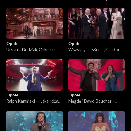
Borysewicz – „W jakim obcym
Turnau – „Małe tęsknoty”. 62.
domu”. 62. KFPP: „Małe
KFPP: „Małe tęsknoty –
tęsknoty – koncert pamięci
koncert pamięci Wojciecha
Wojciecha Trzcińskiego”
Trzcińskiego”
Opole
Opole
Urszula Dudziak, Orkiestra
Wszyscy artyści – „Za młodzi,
ASZ i Henryk Miśkiewicz –
za starzy”. 62. KFPP:
medley instrumentalny. 62.
Koncert „Trzy ćwiartki Jacka
KFPP: „Małe tęsknoty –
Cygana”
koncert pamięci Wojciecha
Trzcińskiego”
Opole
Opole
Ralph Kamiński – „Jaka róża
Magda i David Beucher –
taki cierń”. 62. KFPP:
„Con Amore”. 62. KFPP:
Koncert „Trzy ćwiartki Jacka
Koncert „Trzy ćwiartki Jacka
Cygana”
Cygana”