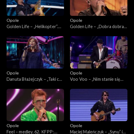
Opole
Opole
Golden Life – „Helikopter”.
Golden Life – „Dobra dobra
62. KFPP: Koncert
dobra”. 62. KFPP: Koncert
„SuperJedynki”
„SuperJedynki”
Opole
Opole
Danuta Błażejczyk – „Taki cud
Voo Voo – „Nim stanie się
i miód”. 62. KFPP: Koncert
tak” i „Gdybym”. 62. KFPP:
„SuperJedynki”
Koncert „SuperJedynki”
Opole
Opole
Feel – medley. 62. KFPP:
Maciej Maleńczuk – „Synu” i