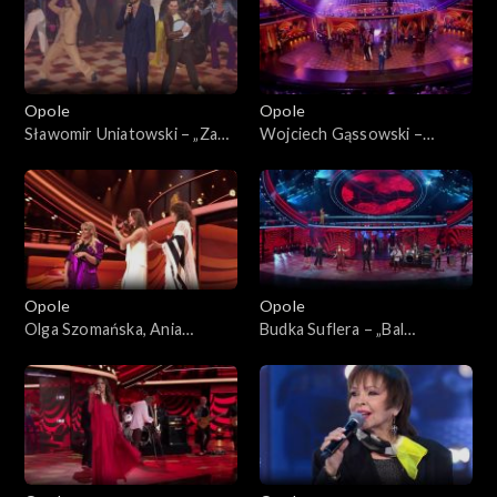
prywatkę”
Opole
Opole
Sławomir Uniatowski – „Za
Wojciech Gąssowski –
Tobą pójdę jak na bal”. 62.
„Gdzie się podziały tamte
KFPP: Koncert „Zróbmy
prywatki”. 62. KFPP: Koncert
więc prywatkę”
„Zróbmy więc prywatkę”
Opole
Opole
Olga Szomańska, Ania
Budka Suflera – „Bal
Iwanek, Ania Rusowicz i
wszystkich świętych”. 62.
Sławek Uniatowski –
KFPP: Koncert „Zróbmy
„Chałupy welcome to”. 62.
więc prywatkę”
KFPP: Koncert „Zróbmy
więc prywatkę”