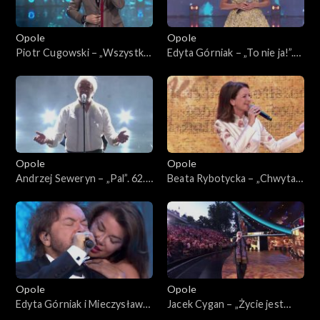
Opole
Opole
Piotr Cugowski – „Wszystko
Edyta Górniak – „To nie ja!”.
ma swój czas”. 62. KFPP:
62. KFPP: Koncert „Trzy
Koncert „Trzy ćwiartki Jacka
ćwiartki Jacka Cygana”
Cygana”
Opole
Opole
Andrzej Seweryn – „Pal”. 62.
Beata Rybotycka – „Chwytaj
KFPP: Koncert „Trzy
dzień”. 62. KFPP: Koncert
ćwiartki Jacka Cygana”
„Trzy ćwiartki Jacka Cygana”
Opole
Opole
Edyta Górniak i Mieczysław
Jacek Cygan – „Życie jest
Szcześniak – „Dumka na dwa
nowelą”. 62. KFPP: Koncert