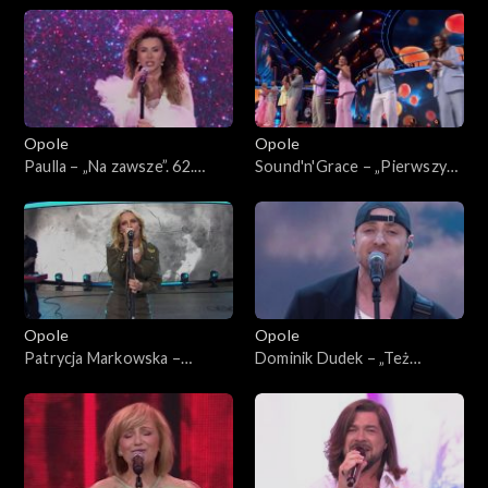
i „Prawie do nieba”. 62. KFPP:
śmierć” i „Niecierpliwi”. 62.
Koncert „Premiery”
KFPP: Koncert „Premiery”
Opole
Opole
Paulla – „Na zawsze”. 62.
Sound'n'Grace – „Pierwszy
KFPP: Koncert „Premiery”
krok”. 62. KFPP: Koncert
„Premiery”
Opole
Opole
Patrycja Markowska –
Dominik Dudek – „Też
„Miłość, wiara, Nadzieja”. 62.
będziemy tęsknić”. 62. KFPP:
KFPP: Koncert „Premiery”
Koncert „Premiery”