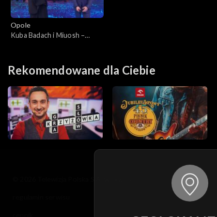
Opole
Kuba Badach i Miuosh –
„Kiedy byłem małym
chłopcem”. 62. KFPP:
Koncert „Debiuty”
Rekomendowane dla Ciebie
© 2026 Telewizja Polska S.A. w likwidacji
regulamin serwisu
cennik