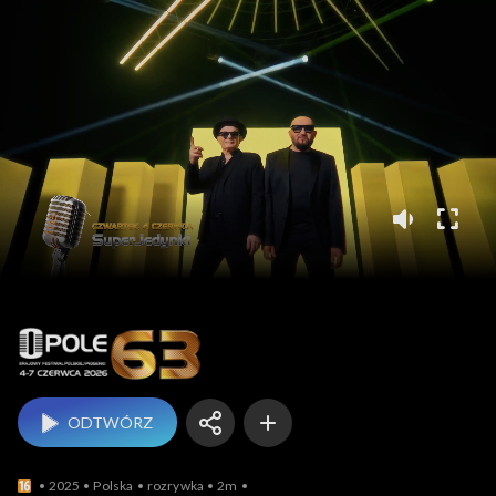
Opole
ODTWÓRZ
2025
Polska
rozrywka
2m