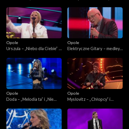
Koncert „SuperJedynki”
„Gdzie są moi przyjaciele”. 62.
KFPP: Koncert
„SuperJedynki”
Opole
Opole
Urszula – „Niebo dla Ciebie” i
Elektryczne Gitary – medley.
„Dmuchawce, latawce, wiatr”.
62. KFPP: Koncert
62. KFPP: Koncert
„SuperJedynki”
„SuperJedynki”
Opole
Opole
Doda – „Melodia ta” i „Nie
Myslovitz – „Chłopcy” i
żałuję”. 62. KFPP: Koncert
„Długość dźwięku
„SuperJedynki”
samotności”. 62. KFPP:
Koncert „SuperJedynki”