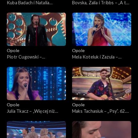
Kuba Badach i Natalia
Bovska, Zalia i Tribbs – „A ty
Kukulska – „Ktoś między
się Ziemio nie bój”. 62. KFPP:
nami”. 62. KFPP: Koncert
Koncert „Debiuty”
„Debiuty”
Opole
Opole
Piotr Cugowski –
Mela Koteluk i Zazula –
„Zegarmistrz światła”. 62.
„Pośrodku świata”. 62. KFPP:
KFPP: Koncert „Debiuty”
Koncert „Debiuty”
Opole
Opole
Julia Tkacz – „Więcej niż
Maks Tachasiuk – „Psy”. 62.
głos”. 62. KFPP: Koncert
KFPP: Koncert „Debiuty”
„Debiuty”