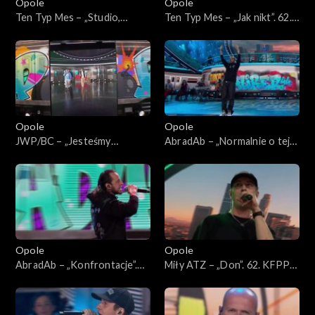
Opole
Opole
Ten Typ Mes – „Studio,
Ten Typ Mes – „Jak nikt”. 62.
scena, łóżko”. 62. KFPP:
KFPP: Koncert „Hip-hop.
Koncert „Hip-hop. Jedno
Jedno podwórko”
podwórko”
Opole
Opole
JWP/BC – „Jesteśmy
AbradAb – „Normalnie o tej
wszędzie” i „Szesnastki”. 62.
porze”. 62. KFPP: Koncert
KFPP: Koncert „Hip-hop.
„Hip-hop. Jedno podwórko”
Jedno podwórko”
Opole
Opole
AbradAb – „Konfrontacje”.
Miły ATZ – „Don”. 62. KFPP:
62. KFPP: Koncert „Hip-hop.
Koncert „Hip-hop. Jedno
Jedno podwórko”
podwórko”