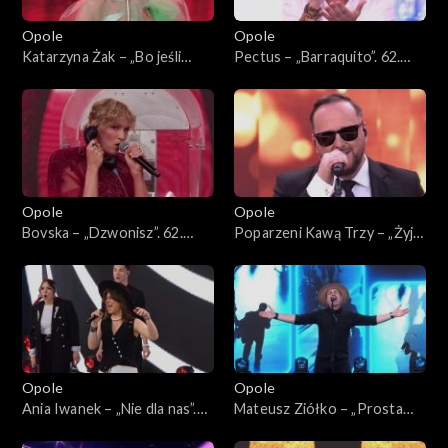
Opole
Opole
Katarzyna Żak – „Bo jeśli
Pectus – „Barraquito”. 62.
miłość ma kres”. 62. KFPP:
KFPP: Koncert „Premiery”
Koncert „Premiery”
Opole
Opole
Bovska – „Dzwonisz”. 62.
Poparzeni Kawą Trzy – „Żyje
KFPP: Koncert „Premiery”
się raz”. 62. KFPP: Koncert
„Premiery”
Opole
Opole
Ania Iwanek – „Nie dla nas”.
Mateusz Ziółko – „Prosta
62. KFPP: Koncert
piosenka o miłości”. 62.