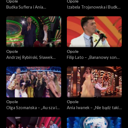
Opole
Opole
Budka Suflera i Ania
Izabela Trojanowska i Budka
Rusowicz – „Takie tango”. 62.
Suflera – „Tyle samo prawd
KFPP: Koncert „Zróbmy
ile kłamstw”. 62. KFPP:
więc prywatkę”
Koncert „Zróbmy więc
prywatkę”
Opole
Opole
Andrzej Rybiński, Sławek
Filip Lato – „Bananowy song”.
Uniatowski i Mateusz Ziółko
62. KFPP: Koncert „Zróbmy
– „Czas relaksu”. 62. KFPP:
więc prywatkę”
Koncert „Zróbmy więc
prywatkę”
Opole
Opole
Olga Szomańska – „Au sza la
Ania Iwanek – „Nie bądź taki
la la”. 62. KFPP: Koncert
szybki Bill”. 62. KFPP:
„Zróbmy więc prywatkę”
Koncert „Zróbmy więc
prywatkę”