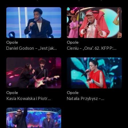
coś”. 62. KFPP: Koncert
62. KFPP: Koncert „Debiuty”
„Debiuty”
Opole
Opole
Daniel Godson – „Jest jak
Cieniu – „Ona”. 62. KFPP:
jest”. 62. KFPP: Koncert
Koncert „Debiuty”
„Debiuty”
Opole
Opole
Kasia Kowalska i Piotr
Natalia Przybysz –
Nalepa – „Gdybyś kochał, hej”.
„Poszłabym za tobą”. 62.
62. KFPP: Koncert „Debiuty”
KFPP: Koncert „Debiuty”