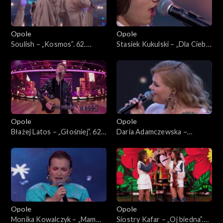
Opole
Opole
Soulish – „Kosmos”. 62.
Stasiek Kukulski – „Dla Ciebie
KFPP: Koncert „Debiuty”
bym mógł”. 62. KFPP:
Koncert „Debiuty”
Opole
Opole
Błażej Latos – „Głośniej”. 62.
Daria Adamczewska –
KFPP: Koncert „Debiuty”
„Pamiętaj”. 62. KFPP:
Koncert „Debiuty”
Opole
Opole
Monika Kowalczyk – „Mam
Siostry Kafar – „Oj biedna”.