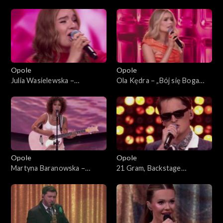
63. KFPP: Koncert „Debiuty”
planem”. 63. KFPP: Koncert
„Debiuty”
Opole
Opole
Julia Wasielewska –
Ola Kędra – „Bój się Boga
„Chciałabym Ci powiedzieć”.
dziewczyno”. 63. KFPP:
63. KFPP: Koncert „Debiuty”
Koncert „Debiuty”
Opole
Opole
Martyna Baranowska –
21 Gram, Backstage
„Serce”. 63. KFPP: Koncert
Brassband – „Może tak miało
„Debiuty”
być”. 63. KFPP: Koncert
„Debiuty”