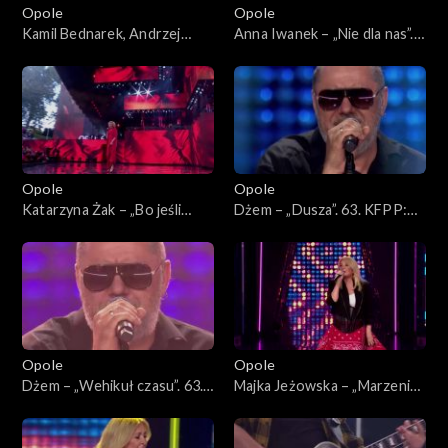
Opole
Opole
Kamil Bednarek, Andrzej
Anna Iwanek – „Nie dla nas”.
Krzywy i Patrycja Markowska
63. KFPP: Koncert
– „Fale”. 63. KFPP: Koncert
„Premiery”
„Premiery”
Opole
Opole
Katarzyna Żak – „Bo jeśli
Dżem – „Dusza”. 63. KFPP:
miłość ma kres”. 63. KFPP:
Koncert „SuperJedynki”
Koncert „Premiery”
Opole
Opole
Dżem – „Wehikuł czasu”. 63.
Majka Jeżowska – „Marzenia
KFPP: Koncert
się spełniają”, „A wolę moją
„SuperJedynki”
mamę”. 63. KFPP: Koncert