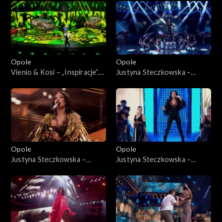
Jedno podwórko 2”
„Hip-hop. Jedno podwórko
2”
Opole
Opole
Vienio & Kosi – „Inspiracje”.
Justyna Steczkowska –
63. KFPP: Koncert „Hip-hop.
„Gaja”. 63. KFPP: Koncert
Jedno podwórko 2”
„Premiery”
Opole
Opole
Justyna Steczkowska –
Justyna Steczkowska –
„Nieznany raj”, „Poznam
„Witch Tarohoro”, „Ty
siebie”, „Domek z kart”. 63.
lustrem świata”, „Każda fala
KFPP: Koncert „Premiery”
znajdzie brzeg”. 63. KFPP:
Koncert „Premiery”