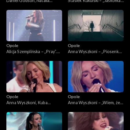
Daniel Godson, Natalia
Stasiek Kukulski – „Jaskółka”.
Szroeder – „Spójrz”. 63.
63. KFPP: Koncert „Debiuty”
KFPP: Koncert „Debiuty”
Opole
Opole
Alicja Szemplińska – „Pray”.
Anna Wyszkoni – „Piosenka
63. KFPP: Koncert „Debiuty”
młodych spadochroniarzy”.
63. KFPP: Koncert „Debiuty”
Opole
Opole
Anna Wyszkoni, Kuba
Anna Wyszkoni – „Wiem, że
Badach – „Czy ten pan i pani”.
jesteś tam”. 63. KFPP:
63. KFPP: Koncert „Debiuty”
Koncert „Debiuty”