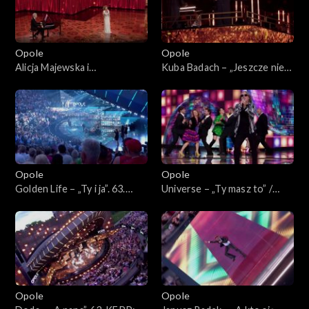
Bogdana Olewicza”
„Autobiografia. Jubileusz
Bogdana Olewicza”
Opole
Opole
Alicja Majewska i
Kuba Badach – „Jeszcze nie
Włodzimierz Korcz –
czas”. 63. KFPP: Koncert
„Pamiętam Ciebie z tamtych
„Autobiografia. Jubileusz
lat”. 63. KFPP: Koncert
Bogdana Olewicza”
„Autobiografia. Jubileusz
Bogdana Olewicza”
Opole
Opole
Golden Life – „Ty i ja”. 63.
Universe – „Ty masz to” /
KFPP: Koncert
„Głupia żaba”. 63. KFPP:
„Autobiografia. Jubileusz
Koncert „Autobiografia.
Bogdana Olewicza”
Jubileusz Bogdana Olewicza”
Opole
Opole