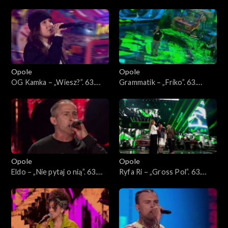
„Powrót”. 63. KFPP: Koncert
„Wiedziałem, że tak będzie”.
„Hip-hop. Jedno podwórko
63. KFPP: Koncert „Hip-hop.
2”
Jedno podwórko 2”
Opole
Opole
OG Kamka – „Wiesz?”. 63.
Grammatik – „Friko”. 63.
KFPP: Koncert „Hip-hop.
KFPP: Koncert „Hip-hop.
Jedno podwórko 2”
Jedno podwórko 2”
Opole
Opole
Eldo – „Nie pytaj o nią”. 63.
Ryfa Ri – „Gross Pol”. 63.
KFPP: Koncert „Hip-hop.
KFPP: Koncert „Hip-hop.
Jedno podwórko 2”
Jedno podwórko 2”