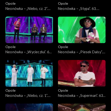
Opole
Opole
Neonówka – „Niebo, cz. 2”.
Neonówka – „Stypa”. 63.
63. KFPP: 26 lat kabaretu
KFPP: 26 lat kabaretu Neo-
Neo-Nówka
Nówka
Opole
Opole
Neonówka – „Wycieczka”. 63.
Neonówka – „Piesek Daisy”.
KFPP: 26 lat kabaretu Neo-
63. KFPP: 26 lat kabaretu
Nówka
Neo-Nówka
Opole
Opole
Neonówka – „Niebo, cz. 1”.
Neonówka – „Superman”. 63.
63. KFPP: 26 lat kabaretu
KFPP: 26 lat kabaretu Neo-
Neo-Nówka
Nówka