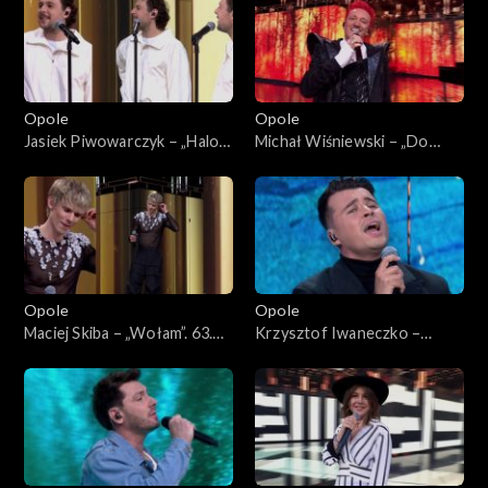
Opole
Opole
Jasiek Piwowarczyk – „Halo
Michał Wiśniewski – „Do
Houston”. 63. KFPP: Koncert
moich dzieci”. 63. KFPP:
„Premiery”
Koncert „Premiery”
Opole
Opole
Maciej Skiba – „Wołam”. 63.
Krzysztof Iwaneczko –
KFPP: Koncert „Premiery”
„Zatrzymaj się”. 63. KFPP:
Koncert „Premiery”