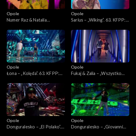
Opole
Opole
Numer Raz & Natalia
Sarius – „Wiking”. 63. KFPP:
Kukulska – „Szczęście”. 63.
Koncert „Hip-hop. Jedno
KFPP: Koncert „Hip-hop.
podwórko 2”
Jedno podwórko 2”
Opole
Opole
Łona – „Kolęda”. 63. KFPP:
Fukaj & Zalia – „Wszystko
Koncert „Hip-hop. Jedno
znika przy tobie”. 63. KFPP:
podwórko 2”
Koncert „Hip-hop. Jedno
podwórko 2”
Opole
Opole
Donguralesko – „El Polako”.
Donguralesko – „Giovanni
63. KFPP: Koncert „Hip-hop.
dziadzia”. 63. KFPP: Koncert