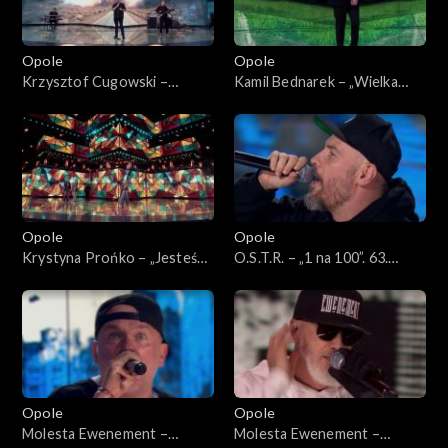
Opole
Opole
Krzysztof Cugowski –
Kamil Bednarek – „Wielka
„Ratujmy co się da”. 63. KFPP:
miłość”. 63. KFPP: Koncert
Koncert „Autobiografia.
„Autobiografia. Jubileusz
Jubileusz Bogdana Olewicza”
Bogdana Olewicza”
Opole
Opole
Krystyna Prońko – „Jesteś
O.S.T.R. – „1 na 100”. 63.
lekiem na całe zło”. 63. KFPP:
KFPP: Koncert „Hip-hop.
Koncert „Autobiografia.
Jedno podwórko 2”
Jubileusz Bogdana Olewicza”
Opole
Opole
Molesta Ewenement –
Molesta Ewenement –