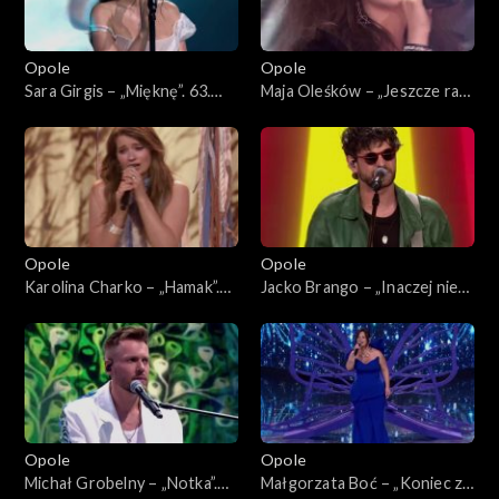
Opole
Opole
Sara Girgis – „Mięknę”. 63.
Maja Oleśków – „Jeszcze raz”.
KFPP: Koncert „Debiuty”
63. KFPP: Koncert „Debiuty”
Opole
Opole
Karolina Charko – „Hamak”.
Jacko Brango – „Inaczej nie
63. KFPP: Koncert „Debiuty”
umiem”. 63. KFPP: Koncert
„Debiuty”
Opole
Opole
Michał Grobelny – „Notka”.
Małgorzata Boć – „Koniec z