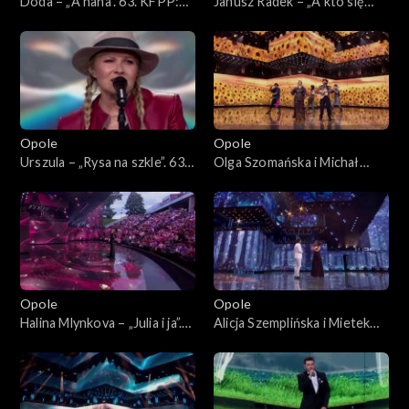
Doda – „A nana”. 63. KFPP:
Janusz Radek – „A kto się
Koncert „Autobiografia.
kocha w Tobie”. 63. KFPP:
Jubileusz Bogdana Olewicza”
Koncert „Autobiografia.
Jubileusz Bogdana Olewicza”
Opole
Opole
Urszula – „Rysa na szkle”. 63.
Olga Szomańska i Michał
KFPP: Koncert
Lech – „Żegnaj lato na rok”.
„Autobiografia. Jubileusz
63. KFPP: Koncert
Bogdana Olewicza”
„Autobiografia. Jubileusz
Bogdana Olewicza”
Opole
Opole
Halina Mlynkova – „Julia i ja”.
Alicja Szemplińska i Mietek
63. KFPP: Koncert
Szcześniak – „Moje jedyne
„Autobiografia. Jubileusz
marzenie”. 63. KFPP:
Bogdana Olewicza”
Koncert „Autobiografia.
Jubileusz Bogdana Olewicza”