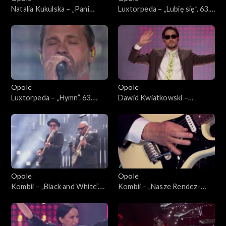
Natalia Kukulska – „Pani
Luxtorpeda – „Lubię się”. 63.
Perfect”, „Decymy”, „Im
KFPP: Koncert
więcej Ciebie tym mniej”,
„SuperJedynki”
„Kobieta”, „W biegu”,
„Dobrostan”, „Światło”, „Sexi
flexi”. 63. KFPP: Koncert
„SuperJedynki”
Opole
Opole
Luxtorpeda – „Hymn”. 63.
Dawid Kwiatkowski –
KFPP: Koncert
„Proszę tańcz”, „Pali się
„SuperJedynki”
niebo”, „Proste”. 63. KFPP:
Koncert „SuperJedynki”
Opole
Opole
Kombii – „Black and White”.
Kombii – „Nasze Rendez-
63. KFPP: Koncert
vous”. 63. KFPP: Koncert
„SuperJedynki”
„SuperJedynki”