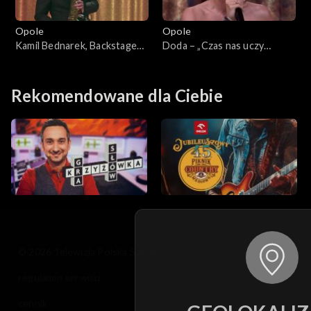
Opole
Opole
Kamil Bednarek, Backstage
Doda – „Czas nas uczy
Brassband – „Dzisiaj, jutro,
pogody”. 63. KFPP: Koncert
zawsze”. 63. KFPP: Koncert
„Debiuty”
„Debiuty”
Rekomendowane dla Ciebie
© 2026 Telewizja Polska S.A. w likwidacji
regulamin serwisu
cennik