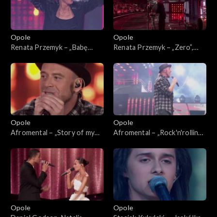
Opole
Opole
Renata Przemyk – „Babę
Renata Przemyk – „Zero”,
zesłał Bóg”. 63. KFPP:
„Kochana”. 63. KFPP:
Koncert „SuperJedynki”
Koncert „SuperJedynki”
Opole
Opole
Afromental – „Story of my
Afromental – „Rock'n'rolling
life”. 63. KFPP: Koncert
love”. 63. KFPP: Koncert
„SuperJedynki”
„SuperJedynki”
Opole
Opole