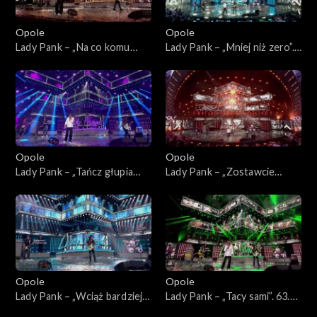
Opole
Opole
Lady Pank – „Na co komu
Lady Pank – „Mniej niż zero”.
dziś”. 63. KFPP: Jubileusz 45-
63. KFPP: Jubileusz 45-lecia
lecia zespołu Lady Pank
zespołu Lady Pank
Opole
Opole
Lady Pank – „Tańcz głupia
Lady Pank – „Zostawcie
tańcz”. 63. KFPP: Jubileusz
Titanica”. 63. KFPP: Jubileusz
45-lecia zespołu Lady Pank
45-lecia zespołu Lady Pank
Opole
Opole
Lady Pank – „Wciąż bardziej
Lady Pank – „Tacy sami”. 63.
obcy”. 63. KFPP: Jubileusz
KFPP: Jubileusz 45-lecia