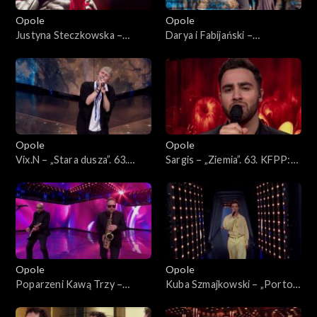
Opole
Opole
Justyna Steczkowska –
Darya i Fabijański –
„Dziewczyna szamana”, „Za
„Nieidealna”. 63. KFPP:
karę”, Oko za oko”, „Stu
Koncert „Premiery”
policjantów”. 63. KFPP:
Koncert „Premiery”
Opole
Opole
Vix.N – „Stara dusza”. 63.
Sargis – „Ziemia”. 63. KFPP:
KFPP: Koncert „Premiery”
Koncert „Premiery”
Opole
Opole
Poparzeni Kawą Trzy –
Kuba Szmajkowski – „Porto”.
„Twoje oczy”. 63. KFPP:
63. KFPP: Koncert
Koncert „Premiery”
„Premiery”