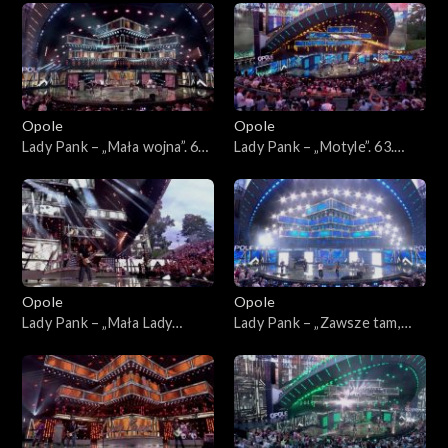
45-lecia zespołu Lady Pank
zespołu Lady Pank
Opole
Opole
Lady Pank – „Mała wojna”. 63.
Lady Pank – „Motyle”. 63.
KFPP: Jubileusz 45-lecia
KFPP: Jubileusz 45-lecia
zespołu Lady Pank
zespołu Lady Pank
Opole
Opole
Lady Pank – „Mała Lady
Lady Pank – „Zawsze tam,
Punk”. 63. KFPP: Jubileusz
gdzie Ty”. 63. KFPP:
45-lecia zespołu Lady Pank
Jubileusz 45-lecia zespołu
Lady Pank