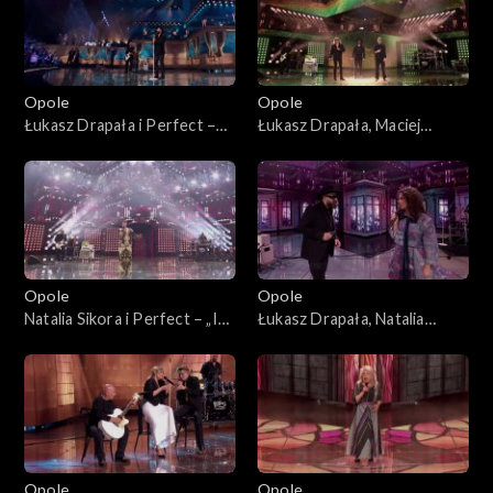
Opole
Opole
Łukasz Drapała i Perfect –
Łukasz Drapała, Maciej
„Nie płacz Ewka”. 63. KFPP:
Balcar, Kuba Badach i Perfect
Koncert „Autobiografia.
– „Autobiografia”. 63. KFPP:
Jubileusz Bogdana Olewicza”
Koncert „Autobiografia.
Jubileusz Bogdana Olewicza”
Opole
Opole
Natalia Sikora i Perfect – „Idź
Łukasz Drapała, Natalia
precz”. 63. KFPP: Koncert
Kukulska i Perfect –
„Autobiografia. Jubileusz
„Niewiele ci mogę dać”. 63.
Bogdana Olewicza”
KFPP: Koncert
„Autobiografia. Jubileusz
Bogdana Olewicza”
Opole
Opole