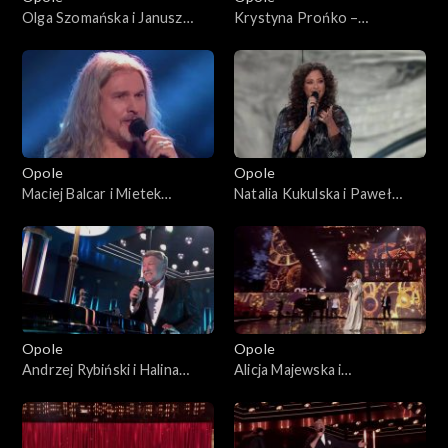
Olga Szomańska i Janusz
Krystyna Prońko –
Radek– „Kołysanka dla
„Modlitwa o miłość
nieznajomej”. 63. KFPP:
prawdziwą”. 63. KFPP:
Koncert „Autobiografia.
Koncert „Autobiografia.
Jubileusz Bogdana Olewicza”
Jubileusz Bogdana Olewicza”
Opole
Opole
Maciej Balcar i Mietek
Natalia Kukulska i Paweł
Szcześniak – „Niepokonani”.
Tomaszewski – „Tylko mnie
63. KFPP: Koncert
poproś do tańca”. 63. KFPP:
„Autobiografia. Jubileusz
Koncert „Autobiografia.
Bogdana Olewicza”
Jubileusz Bogdana Olewicza”
Opole
Opole
Andrzej Rybiński i Halina
Alicja Majewska i
Mlynkova – „Czas relaksu”.
Włodzimierz Korcz – „Na
63. KFPP: Koncert
przekór wszystkim będę
„Autobiografia. Jubileusz
spać”. 63. KFPP: Koncert