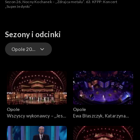
Sezon 26, Nocny Kochanek – „Zdrajca metalu”. 63. KFPP: Koncert
„SuperJedynki”
Sezony i odcinki
Opole 2026 – występy
Opole 2026
Opole 2026 – występy
Opole 2025
Opole
Opole
Opole 2025 – występy
Wszyscy wykonawcy – „Jest
Ewa Błaszczyk, Katarzyna
cudnie”. 63. KFPP: „Kiedy
Dąbrowska, Olga Bończyk –
Opole 2024
mnie już nie będzie...”.
„Kiedy mnie już nie będzie”.
Koncert w hołdzie Magdzie
63. KFPP: „Kiedy mnie już nie