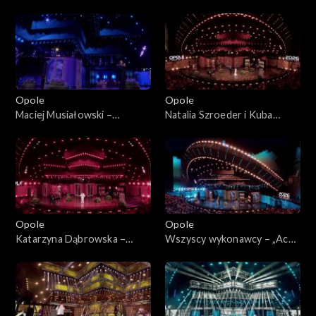
63. KFPP: „Kiedy mnie już nie
KFPP: „Kiedy mnie już nie
będzie...”. Koncert w hołdzie
będzie...”. Koncert w hołdzie
Magdzie Umer i Agnieszce
Magdzie Umer i Agnieszce
Osieckiej
Osieckiej
Opole
Opole
Maciej Musiałowski –
Natalia Szroeder i Kuba
„Portofino”. 63. KFPP:
Badach – „W żółtych
„Kiedy mnie już nie będzie...”.
płomieniach liści”. 63. KFPP:
Koncert w hołdzie Magdzie
„Kiedy mnie już nie będzie...”.
Umer i Agnieszce Osieckiej
Koncert w hołdzie Magdzie
Umer i Agnieszce Osieckiej
Opole
Opole
Katarzyna Dąbrowska –
Wszyscy wykonawcy – „Ach
„Niech żyje bal”. 63. KFPP:
panie, panowie”. 63. KFPP:
„Kiedy mnie już nie będzie...”.
„Kiedy mnie już nie będzie...”.
Koncert w hołdzie Magdzie
Koncert w hołdzie Magdzie
Umer i Agnieszce Osieckiej
Umer i Agnieszce Osieckiej