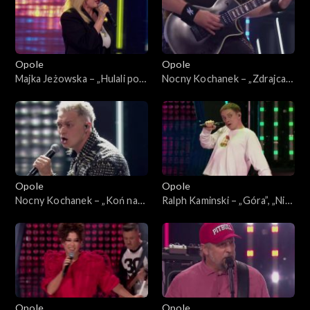
„SuperJedynki”
Opole
Opole
Majka Jeżowska – „Hulali po
Nocny Kochanek – „Zdrajca
polu”. 63. KFPP: Koncert
metalu”. 63. KFPP: Koncert
„SuperJedynki”
„SuperJedynki”
Opole
Opole
Nocny Kochanek – „Koń na
Ralph Kaminski – „Góra”, „Nie
białym rycerzu”. 63. KFPP:
bój się na zapas”, „Bal u
Koncert „SuperJedynki”
Rafała”. 63. KFPP: Koncert
„SuperJedynki”
Opole
Opole