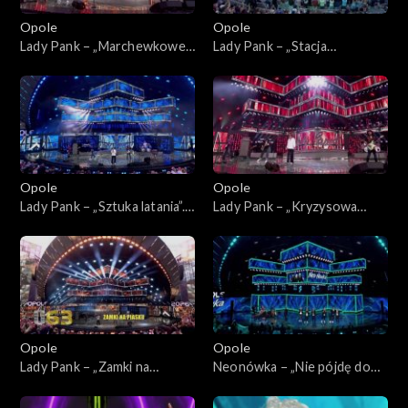
Opole
Opole
Lady Pank – „Marchewkowe
Lady Pank – „Stacja
pole”. 63. KFPP: Jubileusz 45-
Warszawa”. 63. KFPP:
lecia zespołu Lady Pank
Jubileusz 45-lecia zespołu
Lady Pank
Opole
Opole
Lady Pank – „Sztuka latania”.
Lady Pank – „Kryzysowa
63. KFPP: Jubileusz 45-lecia
narzeczona”. 63. KFPP:
zespołu Lady Pank
Jubileusz 45-lecia zespołu
Lady Pank
Opole
Opole
Lady Pank – „Zamki na
Neonówka – „Nie pójdę do
piasku”. 63. KFPP: Jubileusz
nieba”. 63. KFPP: 26 lat
45-lecia zespołu Lady Pank
kabaretu Neo-Nówka