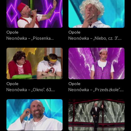
Opole
Opole
Neonówka – „Piosenka
Neonówka – „Niebo, cz. 3”.
turecka”. 63. KFPP: 26 lat
63. KFPP: 26 lat kabaretu
kabaretu Neo-Nówka
Neo-Nówka
Opole
Opole
Neonówka – „Okno”. 63.
Neonówka – „Przedszkole”.
KFPP: 26 lat kabaretu Neo-
63. KFPP: 26 lat kabaretu
Nówka
Neo-Nówka