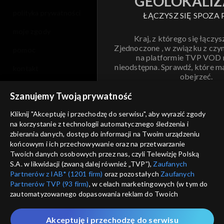
GEOLOKALIZ
polityka prywatności
ŁĄCZYSZ SIĘ SPOZA 
moje zgody
Kraj, z którego się łączys
Zjednoczone , w związku z czy
pomoc
na platformie TVP VOD
nieodstępna. Sprawdź, które m
kontakt
obejrzeć.
voucher
Szanujemy Twoją prywatność
Nie pokazuj pon
dostępność
Kliknij "Akceptuję i przechodzę do serwisu", aby wyrazić zgody
na korzystanie z technologii automatycznego śledzenia i
informacje o dostawcy usług
ANULUJ
SP
zbierania danych, dostęp do informacji na Twoim urządzeniu
końcowym i ich przechowywanie oraz na przetwarzanie
Twoich danych osobowych przez nas, czyli Telewizję Polską
S.A. w likwidacji (zwaną dalej również „TVP”),
Zaufanych
Partnerów z IAB* (1201 firm)
oraz pozostałych
Zaufanych
Partnerów TVP (93 firm)
, w celach marketingowych (w tym do
zautomatyzowanego dopasowania reklam do Twoich
zainteresowań i mierzenia ich skuteczności) i pozostałych,
które wskazujemy poniżej, a także zgody na udostępnianie
Akceptuję i przechodzę do serwisu
przez nas identyfikatora PPID do Google.