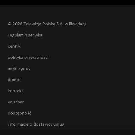
Opole 2006
Opole 2005
© 2026 Telewizja Polska S.A. w likwidacji
regulamin serwisu
Opole 2004
cennik
Majewska & Korcz okrągłe 45!
polityka prywatności
Opolskie archiwum
moje zgody
pomoc
Opole 2003
kontakt
voucher
dostępność
informacje o dostawcy usług