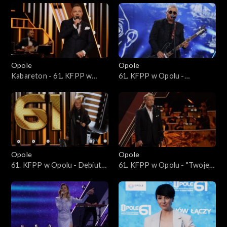
Opole 2024
czyli piosenki Janusza
czyli piosenki Janusza
Kondratowicza cz. 2
Kondratowicza cz. 1
Opole 2024 – występy
Opole 2023
Opole
Opole
Kabareton - 61. KFPP w
61. KFPP w Opolu -
Opole 2022
Opolu
SuperJedynki
Opole 2021
Opole 2020
Opole
Opole
Opole 2019
61. KFPP w Opolu - Debiuty
61. KFPP w Opolu - "Twoje
- Niemen symfonicznie
serce do życia wystarczy" -
Opole 2018
Michał Bajor, 50 lat od
opolskiego debiutu
Opole 2017