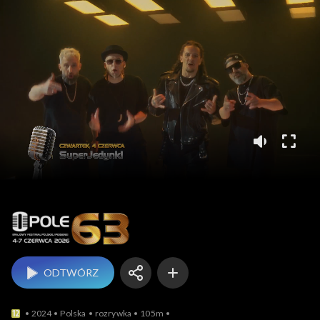
Opole
ODTWÓRZ
2024
Polska
rozrywka
105m