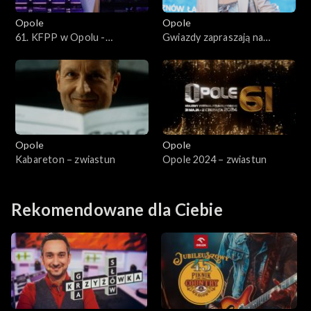
Opole 2015
Opole
Opole
61. KFPP w Opolu -
Gwiazdy zapraszają na
Opole 2014
Premiery
festiwal
Opole 2013
Opole 2012
Opole
Opole
Opole 2011
Kabareton – zwiastun
Opole 2024 – zwiastun
Opole 2010
Rekomendowane dla Ciebie
Opole 2009
Opole 2008
Opole 2007