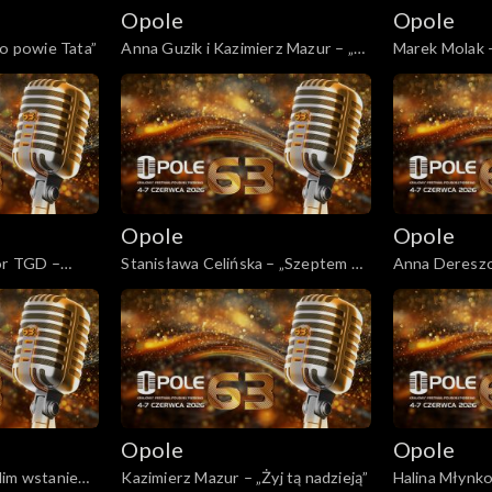
m
Opole
Opole
Co powie Tata”
Anna Guzik i Kazimierz Mazur – „W
Marek Molak 
żółtych płomieniach liści”
Opole
Opole
hór TGD –
Stanisława Celińska – „Szeptem do
Anna Deresz
mnie mów”
ducha”
Opole
Opole
Nim wstanie
Kazimierz Mazur – „Żyj tą nadzieją”
Halina Młynk