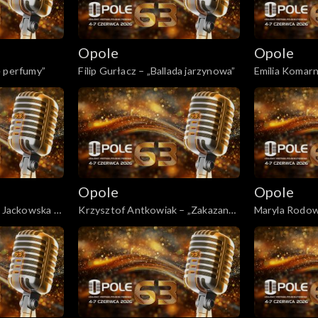
Opole
Opole
e perfumy”
Filip Gurłacz – „Ballada jarzynowa”
Emilia Komarn
„Wszystko ma
Opole
Opole
a Jackowska –
Krzysztof Antkowiak – „Zakazany
Maryla Rodowi
owoc”
„Ballada wago
tańczy”
łe 45!