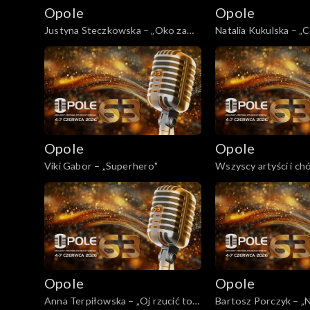
Opolskie archiwu
Opole
Opole
Justyna Steczkowska – „Oko za
Natalia Kukulska – „
Opole 2003
oko”/ „Dziewczyna szamana”/
„Boskie Buenos”/ „Za karę”
Opole
Opole
Viki Gabor – „Superhero"
Wszyscy artyści i c
„Krakowski spleen”
Opole
Opole
Anna Terpiłowska – „Oj rzucić to
Bartosz Porczyk – „