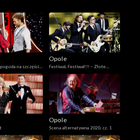
Opole
pogoda na szczęście
Festiwal, Festiwal!!! – Złote
e poetów
Opolskie Przeboje
Opole
t
Scena alternatywna 2020, cz. 1