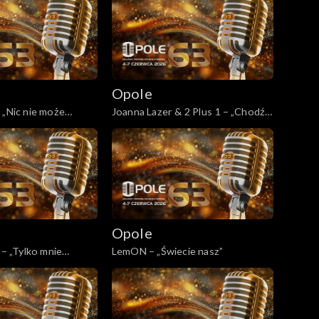
Opole
 „Nic nie może
Joanna Lazer & 2 Plus 1 – „Chodź,
znie trwać”
pomaluj mój świat”
Opole
 – „Tylko mnie
LemON – „Świecie nasz”
ca”