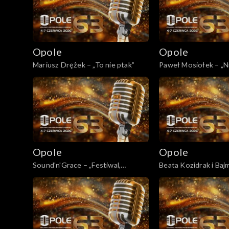
Opole
Opole
Mariusz Drężek – „To nie ptak”
Paweł Mosiołek – „Ni
Opole
Opole
Sound'n'Grace – „Festiwal,
Beata Kozidrak i Baj
festiwal…”
serca, dwa smutki” / 