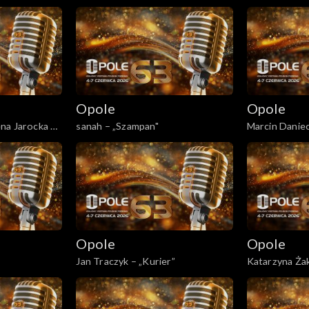
Wodecki – „Lu
gdzie byłem”
Opole
Opole
na Jarocka –
sanah – „Szampan"
Marcin Daniec
Opole
Opole
Jan Traczyk – „Kurier”
Katarzyna Żak
tango”