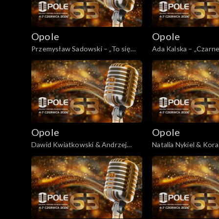
Opole 2010
Opole
Opole
Opole 2009
Przemysław Sadowski – „To się
Ada Kalska – „Czarn
zwykle tak zaczyna”
Opole 2008
Opole 2007
Opole 2006
Opole
Opole
Dawid Kwiatkowski & Andrzej
Natalia Nykiel & Kor
Opole 2005
Zaucha – „Byłaś serca biciem”
„Szare miraże”
Opole 2004
Majewska & Korcz okrąg