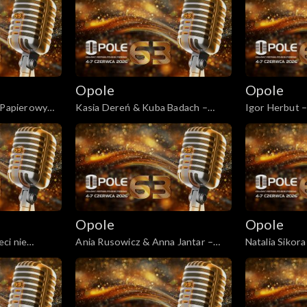
Opole
Opole
 „Papierowy
Kasia Dereń & Kuba Badach –
Igor Herbut –
ey”
„Ktoś między nami”
przecież wiec
Opole
Opole
ci nie
Ania Rusowicz & Anna Jantar –
Natalia Sikora
em” / „Idź
„Tyle słońca w całym mieście”
poproś do tań