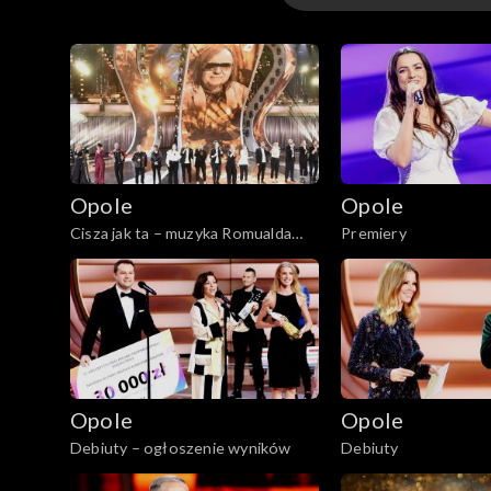
Opole 2026
Opole 2026 – występ
Opole 2025
Opole
Opole
Opole 2025 – występ
Cisza jak ta – muzyka Romualda
Premiery
Lipki
Opole 2024
Opole 2024 – występ
Opole 2023
Opole
Opole
Opole 2022
Debiuty – ogłoszenie wyników
Debiuty
Opole 2021