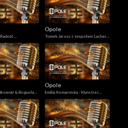
Opole
„Radość
Tomek Jarosz z zespołem Lachersi
ch lat”
– „Twoja szansa”
Opole
nikowski & Bogusław
Emilia Komarnicka -Klynstra i
rtret”
Redbad Klynstra-Komarnicki –
„Jutro możemy być szczęśliwi”