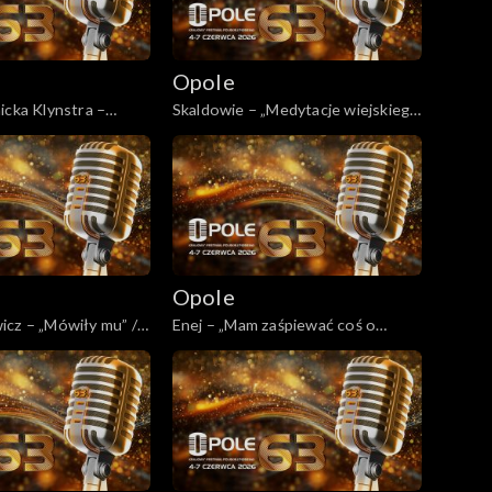
Opole
icka Klynstra –
Skaldowie – „Medytacje wiejskiego
 swój czas”
listonosza” / „Wiolonczelistka” /
„Wszystko mi mówi, że mnie ktoś
pokochał”
Opole
cz – „Mówiły mu” /
Enej – „Mam zaśpiewać coś o
nowa” / „Wariatka
cyrku”