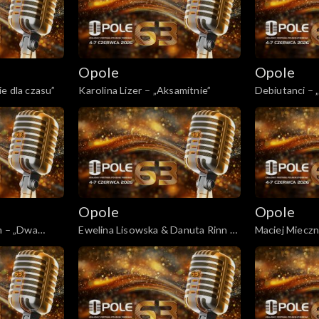
Opole
Opole
e dla czasu”
Karolina Lizer – „Aksamitnie”
Debiutanci – 
najpiękniejszy
Opole
Opole
m – „Dwa
Ewelina Lisowska & Danuta Rinn –
Maciej Miecz
„Biała armia”
„Gdzie ci mężczyźni”
Mec – „Jej po