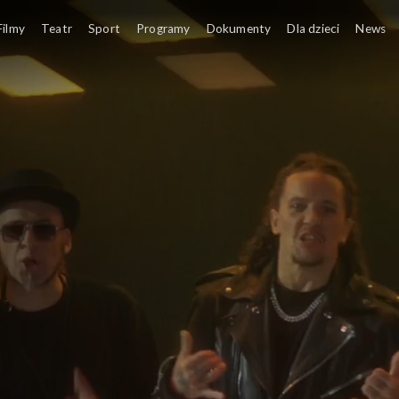
Filmy
Teatr
Sport
Programy
Dokumenty
Dla dzieci
News