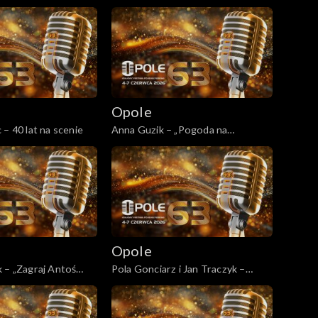
bię wracać tam,
prawd ile kłamstw” / „Pieśń o
cegle” / „Wszystko czego dziś
chcę”
Opole
 – 40 lat na scenie
Anna Guzik – „Pogoda na
szczęście”
Opole
 – „Zagraj Antoś
Pola Gonciarz i Jan Traczyk –
„Bombonierka”