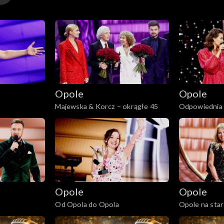
y
Opole
Opole
y
Majewska & Korcz – okrągłe 45
Odpowiednia 
czyli nadziej
y
Opole
Opole
Od Opola do Opola
Opole na star