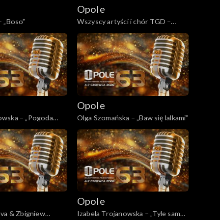
Opole
– „Boso”
Wszyscy artyści i chór TGD –
„Sobie i wam”
Opole
owska – „Pogoda
Olga Szomańska – „Baw się lalkami”
Opole
ova & Zbigniew
Izabela Trojanowska – „Tyle samo