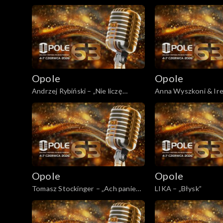
wszystko”
dzień”
Opole
Opole
Andrzej Rybiński – „Nie liczę
Anna Wyszkoni & Ire
godzin i lat”
„Kawiarenki”
Opole
Opole
Tomasz Stockinger – „Ach panie
LIKA – „Błysk”
panowie”