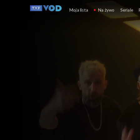
Opole
Moja lista
Na żywo
Seriale