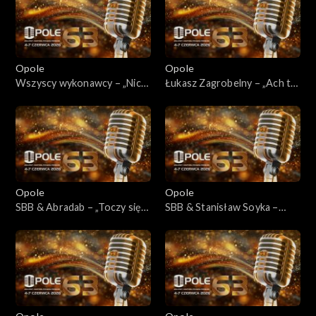
Opole
Opole
Wszyscy wykonawcy – „Nic
Łukasz Zagrobelny – „Ach ty
nie może wiecznie trwać”
w życiu”
Opole
Opole
SBB & Abradab – „Toczy się
SBB & Stanisław Soyka –
koło historii”
„Freedom with Us”