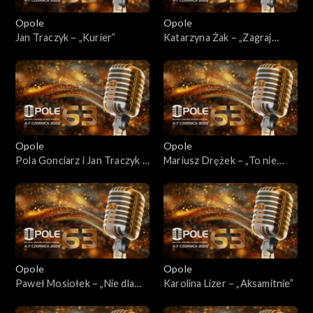
Opole
Opole
Jan Traczyk – „Kurier”
Katarzyna Żak – „Zagraj
Antoś tango”
Opole
Opole
Pola Gonciarz i Jan Traczyk –
Mariusz Drężek – „To nie
„Bombonierka”
ptak”
Opole
Opole
Paweł Mosiołek – „Nie dla
Karolina Lizer – „Aksamitnie”
czasu”