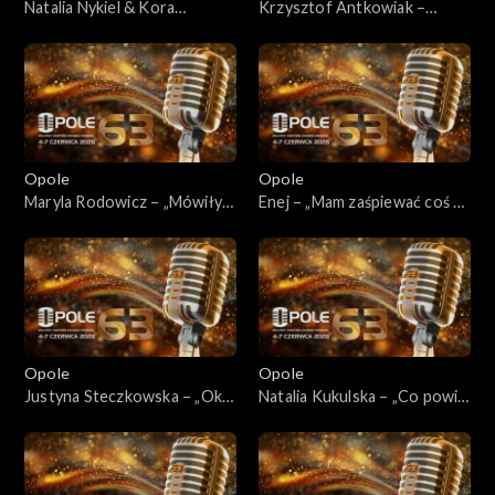
Natalia Nykiel & Kora
Krzysztof Antkowiak –
Jackowska – „Szare miraże”
„Zakazany owoc”
Opole
Opole
Maryla Rodowicz – „Mówiły
Enej – „Mam zaśpiewać coś o
mu” / „Ballada wagonowa” /
cyrku”
„Wariatka tańczy”
Opole
Opole
Justyna Steczkowska – „Oko
Natalia Kukulska – „Co powie
za oko”/ „Dziewczyna
Tata”
szamana”/ „Boskie Buenos”/
„Za karę”