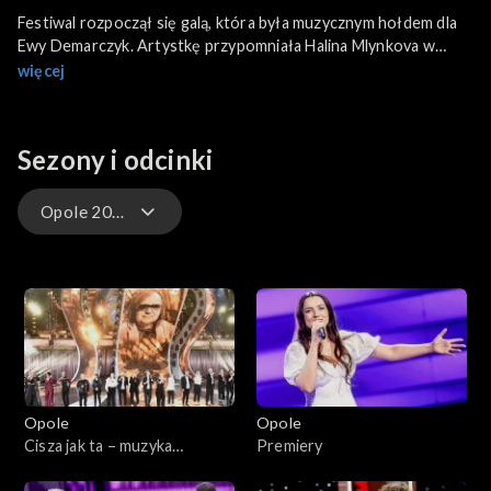
Festiwal rozpoczął się galą, która była muzycznym hołdem dla
Ewy Demarczyk. Artystkę przypomniała Halina Mlynkova w
wielkim przeboju „Grand Valse Brilliante”. Święto polskiej
więcej
piosenki otworzyło dziewięciu prowadzących: Artur Orzech,
Tomasz Kammel, Marek Sierocki, Małgorzata Tomaszewska,
Aleksander Sikora, Rafał Brzozowski, Mateusz Szymkowiak,
Sezony i odcinki
Izabella Krzan, Ida Nowakowska.
Opole 2020
Opole 2026
Opole 2026 – występy
Opole 2025
Opole
Opole
Opole 2025 – występy
Cisza jak ta – muzyka
Premiery
Romualda Lipki