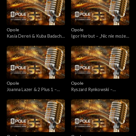
Opole 2006
Opole 2005
Opole
Opole
Opole 2004
Kasia Dereń & Kuba Badach
Igor Herbut – „Nic nie może
– „Ktoś między nami”
przecież wiecznie trwać”
Majewska & Korcz okrągłe 45!
Opolskie archiwum
Opole 2003
Opole
Opole
Joanna Lazer & 2 Plus 1 –
Ryszard Rynkowski –
„Chodź, pomaluj mój świat”
„Wypijmy za błędy”