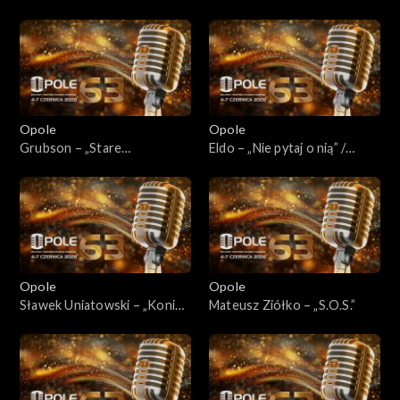
mnie”
poranku”
Opole
Opole
Grubson – „Stare
Eldo – „Nie pytaj o nią” /
śmieci/nowe śmieci” /
„Granice” / „Pożycz mi płuca”
„Emotikony” / „Na szczycie”
/„Miasto słońca"
Opole
Opole
Sławek Uniatowski – „Koniec
Mateusz Ziółko – „S.O.S.”
świata”