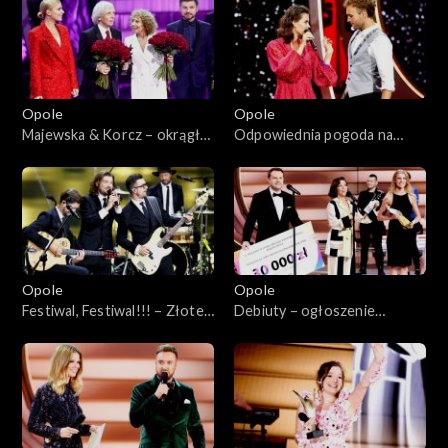
Opole 2024
Opole 2024 – występy
Opole 2023
Opole
Opole
Majewska & Korcz – okrągłe
Odpowiednia pogoda na
Opole 2022
45
szczęście czyli nadzieje
poetów
Opole 2021
Opole 2020
Opole
Opole
Opole 2019
Festiwal, Festiwal!!! – Złote
Debiuty – ogłoszenie
Opolskie Przeboje
wyników
Opole 2018
Opole 2017