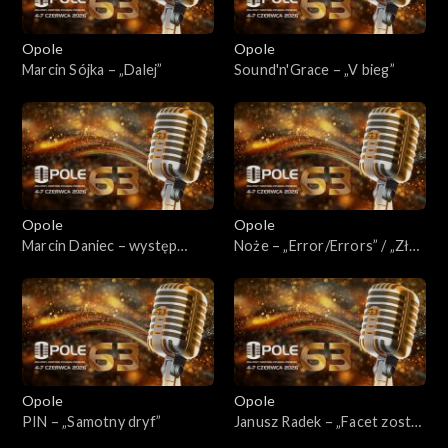
Opole
Opole
Marcin Sójka – „Dalej”
Sound'n'Grace – „V bieg”
Opole
Opole
Marcin Daniec – występ
Noże – „Error/Errors” / „Złe
kabaretowy
wychowanie” /
„Higiena/Dieta”
Opole
Opole
PIN – „Samotny dryf”
Janusz Radek – „Facet został
sam”