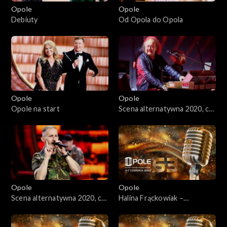
Opole 2015
Opole
Opole
Debiuty
Od Opola do Opola
Opole 2014
Opole 2013
Opole 2012
Opole
Opole
Opole 2011
Opole na start
Scena alternatywna 2020, cz.
1
Opole 2010
Opole 2009
Opole 2008
Opole
Opole
Scena alternatywna 2020, cz.
Halina Frąckowiak –
Opole 2007
2
„Papierowy księżyc”/ „Tin
Pan Alley”