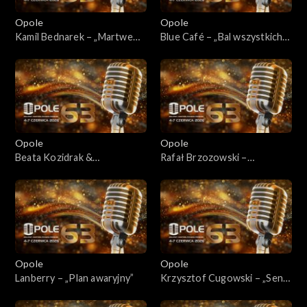
Opole
Opole
Kamil Bednarek – „Martwe
Blue Café – „Bal wszystkich
morze”
świętych”
Opole
Opole
Beata Kozidrak &
Rafał Brzozowski –
Sound'n'Grace – „Cień
„Gentleman”
wielkiej góry”
Opole
Opole
Lanberry – „Plan awaryjny”
Krzysztof Cugowski – „Sen o
dolinie” / „Twoja łza” /
„Demony wojny”