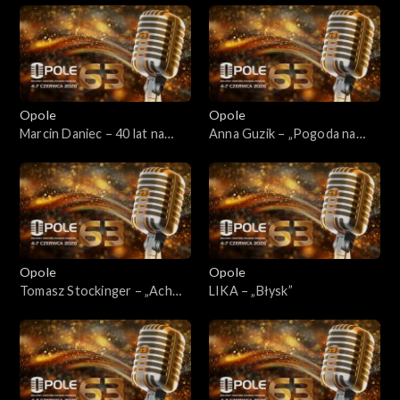
Opole
Opole
Marcin Daniec – 40 lat na
Anna Guzik – „Pogoda na
scenie
szczęście”
Opole
Opole
Tomasz Stockinger – „Ach
LIKA – „Błysk”
panie panowie”