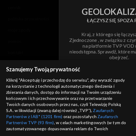
cennik
GEOLOKALIZ
polityka prywatności
ŁĄCZYSZ SIĘ SPOZA 
moje zgody
Kraj, z którego się łączys
Zjednoczone , w związku z czy
pomoc
na platformie TVP VOD
nieodstępna. Sprawdź, które m
kontakt
obejrzeć.
voucher
Szanujemy Twoją prywatność
Nie pokazuj pon
dostępność
Kliknij "Akceptuję i przechodzę do serwisu", aby wyrazić zgody
na korzystanie z technologii automatycznego śledzenia i
informacje o dostawcy usług
ANULUJ
SP
zbierania danych, dostęp do informacji na Twoim urządzeniu
końcowym i ich przechowywanie oraz na przetwarzanie
Twoich danych osobowych przez nas, czyli Telewizję Polską
S.A. w likwidacji (zwaną dalej również „TVP”),
Zaufanych
Partnerów z IAB* (1201 firm)
oraz pozostałych
Zaufanych
Partnerów TVP (93 firm)
, w celach marketingowych (w tym do
zautomatyzowanego dopasowania reklam do Twoich
zainteresowań i mierzenia ich skuteczności) i pozostałych,