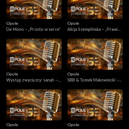
Opole
Opole
De Mono – „Prosto w serce”
Alicja Szemplińska – „Prawie
my”
Opole
Opole
Występ zwycięzcy: sanah –
SBB & Tomek Makowiecki –
„Melodia”
„Pielgrzym”
Opole
Opole