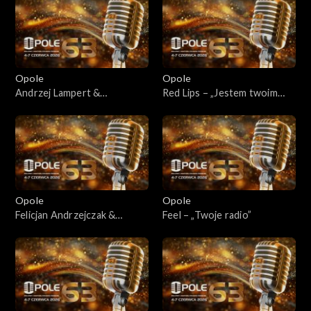
Opole
Opole
Andrzej Lampert &
Red Lips – „Jestem twoim
Sound'n'Grace – „Jest taki
grzechem”
samotny dom”
Opole
Opole
Felicjan Andrzejczak &
Feel – „Twoje radio”
Sound'n'Grace – „Jolka, Jolka”