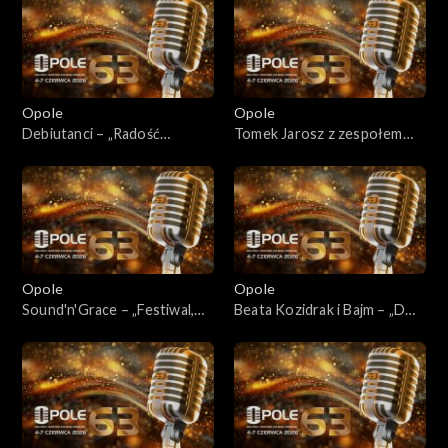
Opole
Opole
Debiutanci – „Radość
Tomek Jarosz z zespołem
najpiękniejszych lat”
Lachersi – „Twoja szansa”
Opole
Opole
Sound'n'Grace – „Festiwal,
Beata Kozidrak i Bajm – „Dwa
festiwal…”
serca, dwa smutki” / „Biała
armia”