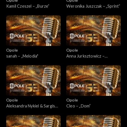
Opole
Opole
Kamil Czeszel – „Burze”
Weronika Juszczak – „Sprint”
Opole
Opole
sanah – „Melodia"
Anna Jurksztowicz –
„Diamentowy kolczyk"/„Na
dobre i na złe”
Opole
Opole
Aleksandra Nykiel & Sargis
Cleo – „Dom”
Davtjan – „Wielka dama"