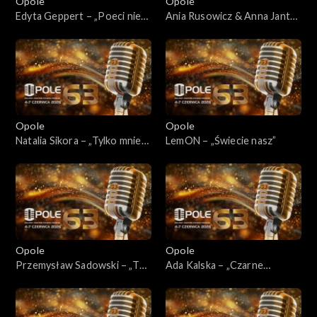
Opole
Opole
Edyta Geppert – „Poeci nie
Ania Rusowicz & Anna Jantar
zjawiają się przypadkiem” /
– „Tyle słońca w całym
„Idź swoją drogą”
mieście”
Opole
Opole
Natalia Sikora – „Tylko mnie
LemON – „Świecie nasz”
poproś do tańca”
Opole
Opole
Przemysław Sadowski – „To
Ada Kalska – „Czarne
się zwykle tak zaczyna”
perfumy”