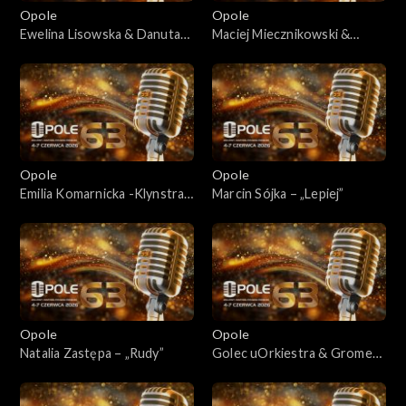
Opole
Opole
Ewelina Lisowska & Danuta
Maciej Miecznikowski &
Rinn – „Gdzie ci mężczyźni”
Bogusław Mec – „Jej
portret”
Opole
Opole
Emilia Komarnicka -Klynstra i
Marcin Sójka – „Lepiej”
Redbad Klynstra-Komarnicki
– „Jutro możemy być
szczęśliwi”
Opole
Opole
Natalia Zastępa – „Rudy”
Golec uOrkiestra & Gromee
– „Górą Ty"