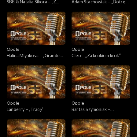
SBB & Natalia Sikora – „Z
Adam Stachowiak – „Dotrę
miłości jestem”
na szczyt”
Opole
Opole
Halina Mlynkova – „Grande
Cleo – „Za krokiem krok”
Valse Brillante”
Opole
Opole
Lanberry – „Tracę”
Bartas Szymoniak –
„Wojownik z miłości”