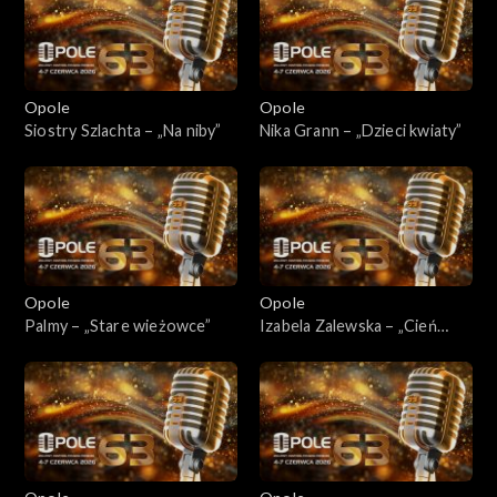
Opole
Opole
Siostry Szlachta – „Na niby”
Nika Grann – „Dzieci kwiaty”
Opole
Opole
Palmy – „Stare wieżowce”
Izabela Zalewska – „Cień
nadziei”