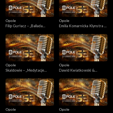
Opole
Opole
Filip Gurłacz – „Ballada
Emilia Komarnicka Klynstra –
jarzynowa”
„Wszystko ma swój czas”
Opole
Opole
Skaldowie – „Medytacje
Dawid Kwiatkowski &
wiejskiego listonosza” /
Andrzej Zaucha – „Byłaś
„Wiolonczelistka” /
serca biciem”
„Wszystko mi mówi, że mnie
ktoś pokochał”
Opole
Opole