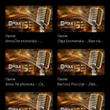
„Krakowski spleen”
„Szeptem do mnie mów”
Opole
Opole
Anna Dereszowska –
Olga Szomańska – „Baw się
„Pogoda ducha”
lalkami”
Opole
Opole
Anna Terpiłowska – „Oj
Bartosz Porczyk – „Nim
rzucić to wszystko”
wstanie dzień”