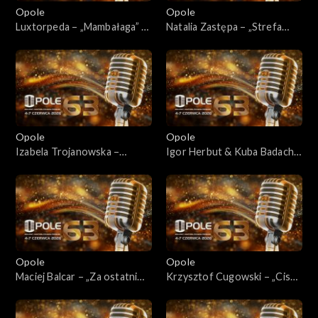
Opole
Opole
Luxtorpeda – „Mambałaga” /
Natalia Zastępa – „Strefa
„Hymn” / „Autystyczny”
półcienia”
Opole
Opole
Izabela Trojanowska –
Igor Herbut & Kuba Badach –
„Wszystko czego dziś chcę”
„Tyle samo prawd ile
kłamstw”
Opole
Opole
Maciej Balcar – „Za ostatni
Krzysztof Cugowski – „Cisza
grosz”
jak ta”