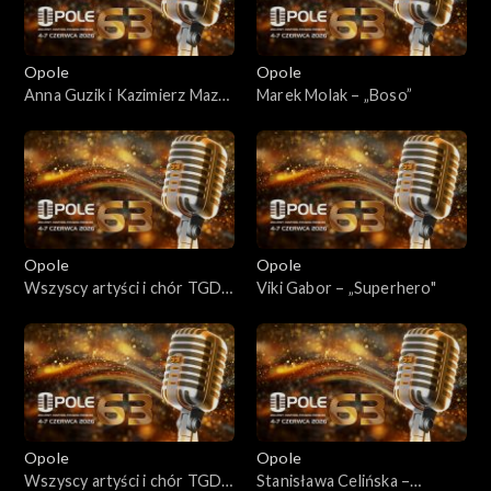
Opole
Opole
Anna Guzik i Kazimierz Mazur
Marek Molak – „Boso”
– „W żółtych płomieniach
liści”
Opole
Opole
Wszyscy artyści i chór TGD –
Viki Gabor – „Superhero"
„Sobie i wam”
Opole
Opole
Wszyscy artyści i chór TGD –
Stanisława Celińska –