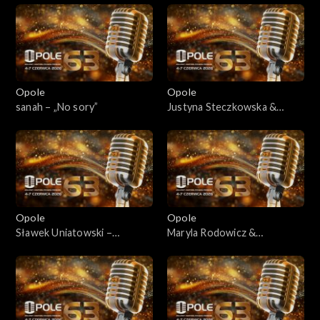
Opole
Opole
sanah – „No sory”
Justyna Steczkowska &
Marcin Wyrostek – „Takie
tango”
Opole
Opole
Sławek Uniatowski –
Maryla Rodowicz &
„Dmuchawce, latawce, wiatr”
Sound'n'Grace – „Tak nam
słodko, tak nam gorzko”