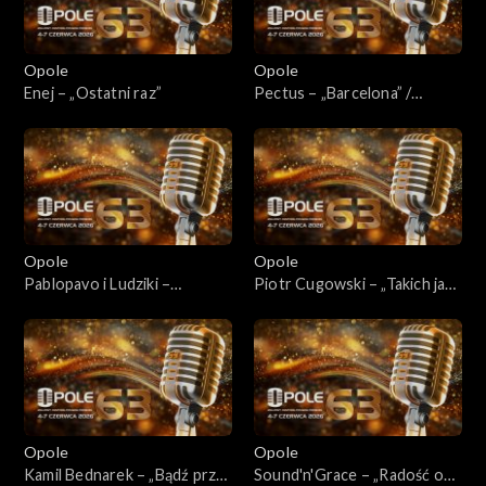
Opole
Opole
Enej – „Ostatni raz”
Pectus – „Barcelona” /
„Jeden moment”
Opole
Opole
Pablopavo i Ludziki –
Piotr Cugowski – „Takich jak
„Sobota” / „Ostatni dzień
my nie znał świat”
sierpnia” / „Odtąd”
Opole
Opole
Kamil Bednarek – „Bądź przy
Sound'n'Grace – „Radość o