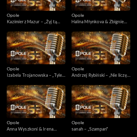
Opole
Opole
Kazimierz Mazur – „Żyj tą
Halina Młynkova & Zbigniew
nadzieją”
Wodecki – „Lubię wracać
tam, gdzie byłem”
Opole
Opole
Izabela Trojanowska – „Tyle
Andrzej Rybiński – „Nie liczę
samo prawd ile kłamstw” /
godzin i lat”
„Pieśń o cegle” / „Wszystko
czego dziś chcę”
Opole
Opole
Anna Wyszkoni & Irena
sanah – „Szampan"
Jarocka – „Kawiarenki”