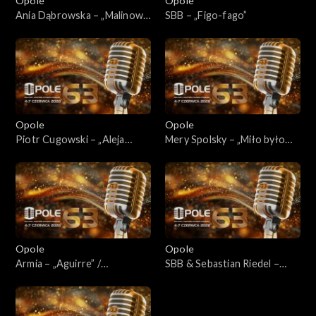
Opole
Opole
Ania Dąbrowska – „Malinowy
SBB – „Figo-fago”
król”
Opole
Opole
Piotr Cugowski – „Aleja
Mery Spolsky – „Miło było
gwiazd”
pana poznać” / „Bigotka” /
„Mazowiecka kiecka”
Opole
Opole
Armia – „Aguirre” /
SBB & Sebastian Riedel –
„Opowieść zimowa” /
„Rainbow Man”
„Podróż na wschód” /
„Niezwyciężony”