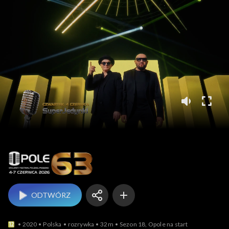
Opole
ODTWÓRZ
2020
Polska
rozrywka
32m
Sezon 18, Opole na start