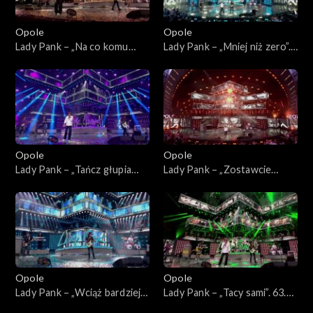
Opole
Opole
Lady Pank – „Na co komu
Lady Pank – „Mniej niż zero”.
dziś”. 63. KFPP: Jubileusz 45-
63. KFPP: Jubileusz 45-lecia
lecia zespołu Lady Pank
zespołu Lady Pank
Opole
Opole
Lady Pank – „Tańcz głupia
Lady Pank – „Zostawcie
tańcz”. 63. KFPP: Jubileusz
Titanica”. 63. KFPP: Jubileusz
45-lecia zespołu Lady Pank
45-lecia zespołu Lady Pank
Opole
Opole
Lady Pank – „Wciąż bardziej
Lady Pank – „Tacy sami”. 63.
obcy”. 63. KFPP: Jubileusz
KFPP: Jubileusz 45-lecia