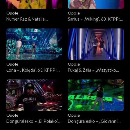
Opole
Opole
Numer Raz & Natalia
Sarius – „Wiking”. 63. KFPP:
Kukulska – „Szczęście”. 63.
Koncert „Hip-hop. Jedno
KFPP: Koncert „Hip-hop.
podwórko 2”
Jedno podwórko 2”
Opole
Opole
Łona – „Kolęda”. 63. KFPP:
Fukaj & Zalia – „Wszystko
Koncert „Hip-hop. Jedno
znika przy tobie”. 63. KFPP:
podwórko 2”
Koncert „Hip-hop. Jedno
podwórko 2”
Opole
Opole
Donguralesko – „El Polako”.
Donguralesko – „Giovanni
63. KFPP: Koncert „Hip-hop.
dziadzia”. 63. KFPP: Koncert