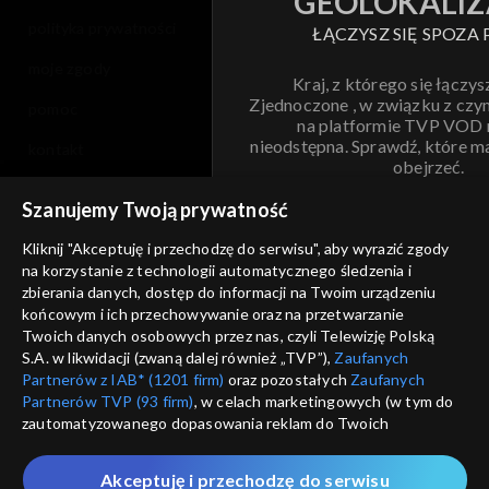
GEOLOKALIZ
polityka prywatności
ŁĄCZYSZ SIĘ SPOZA 
moje zgody
Kraj, z którego się łączys
Zjednoczone , w związku z czy
pomoc
na platformie TVP VOD
nieodstępna. Sprawdź, które m
kontakt
obejrzeć.
voucher
Szanujemy Twoją prywatność
Nie pokazuj pon
dostępność
Kliknij "Akceptuję i przechodzę do serwisu", aby wyrazić zgody
na korzystanie z technologii automatycznego śledzenia i
informacje o dostawcy usług
ANULUJ
SP
zbierania danych, dostęp do informacji na Twoim urządzeniu
końcowym i ich przechowywanie oraz na przetwarzanie
Twoich danych osobowych przez nas, czyli Telewizję Polską
S.A. w likwidacji (zwaną dalej również „TVP”),
Zaufanych
Partnerów z IAB* (1201 firm)
oraz pozostałych
Zaufanych
Partnerów TVP (93 firm)
, w celach marketingowych (w tym do
zautomatyzowanego dopasowania reklam do Twoich
zainteresowań i mierzenia ich skuteczności) i pozostałych,
które wskazujemy poniżej, a także zgody na udostępnianie
Akceptuję i przechodzę do serwisu
przez nas identyfikatora PPID do Google.