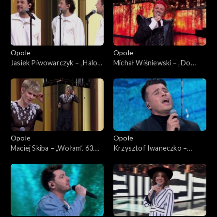
Opole
Opole
Jasiek Piwowarczyk – „Halo
Michał Wiśniewski – „Do
Houston”. 63. KFPP: Koncert
moich dzieci”. 63. KFPP:
„Premiery”
Koncert „Premiery”
Opole
Opole
Maciej Skiba – „Wołam”. 63.
Krzysztof Iwaneczko –
KFPP: Koncert „Premiery”
„Zatrzymaj się”. 63. KFPP:
Koncert „Premiery”