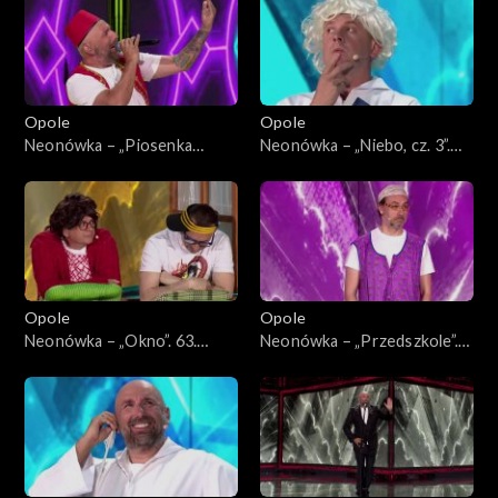
Opole
Opole
Neonówka – „Piosenka
Neonówka – „Niebo, cz. 3”.
turecka”. 63. KFPP: 26 lat
63. KFPP: 26 lat kabaretu
kabaretu Neo-Nówka
Neo-Nówka
Opole
Opole
Neonówka – „Okno”. 63.
Neonówka – „Przedszkole”.
KFPP: 26 lat kabaretu Neo-
63. KFPP: 26 lat kabaretu
Nówka
Neo-Nówka