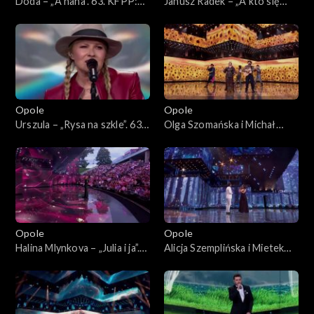
Doda – „A nana”. 63. KFPP:
Janusz Radek – „A kto się
Koncert „Autobiografia.
kocha w Tobie”. 63. KFPP:
Jubileusz Bogdana Olewicza”
Koncert „Autobiografia.
Jubileusz Bogdana Olewicza”
Opole
Opole
Urszula – „Rysa na szkle”. 63.
Olga Szomańska i Michał
KFPP: Koncert
Lech – „Żegnaj lato na rok”.
„Autobiografia. Jubileusz
63. KFPP: Koncert
Bogdana Olewicza”
„Autobiografia. Jubileusz
Bogdana Olewicza”
Opole
Opole
Halina Mlynkova – „Julia i ja”.
Alicja Szemplińska i Mietek
63. KFPP: Koncert
Szcześniak – „Moje jedyne
„Autobiografia. Jubileusz
marzenie”. 63. KFPP:
Bogdana Olewicza”
Koncert „Autobiografia.
Jubileusz Bogdana Olewicza”