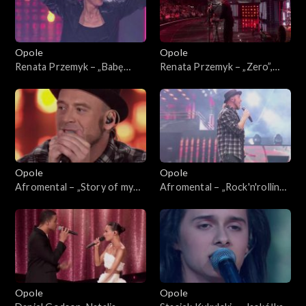
Opole
Opole
Renata Przemyk – „Babę
Renata Przemyk – „Zero”,
zesłał Bóg”. 63. KFPP:
„Kochana”. 63. KFPP:
Koncert „SuperJedynki”
Koncert „SuperJedynki”
Opole
Opole
Afromental – „Story of my
Afromental – „Rock'n'rolling
life”. 63. KFPP: Koncert
love”. 63. KFPP: Koncert
„SuperJedynki”
„SuperJedynki”
Opole
Opole