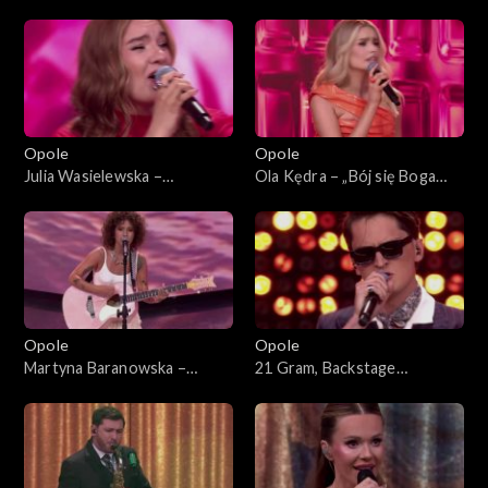
63. KFPP: Koncert „Debiuty”
planem”. 63. KFPP: Koncert
„Debiuty”
Opole
Opole
Julia Wasielewska –
Ola Kędra – „Bój się Boga
„Chciałabym Ci powiedzieć”.
dziewczyno”. 63. KFPP:
63. KFPP: Koncert „Debiuty”
Koncert „Debiuty”
Opole
Opole
Martyna Baranowska –
21 Gram, Backstage
„Serce”. 63. KFPP: Koncert
Brassband – „Może tak miało
„Debiuty”
być”. 63. KFPP: Koncert
„Debiuty”