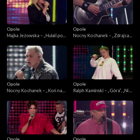
„SuperJedynki”
Opole
Opole
Majka Jeżowska – „Hulali po
Nocny Kochanek – „Zdrajca
polu”. 63. KFPP: Koncert
metalu”. 63. KFPP: Koncert
„SuperJedynki”
„SuperJedynki”
Opole
Opole
Nocny Kochanek – „Koń na
Ralph Kaminski – „Góra”, „Nie
białym rycerzu”. 63. KFPP:
bój się na zapas”, „Bal u
Koncert „SuperJedynki”
Rafała”. 63. KFPP: Koncert
„SuperJedynki”
Opole
Opole