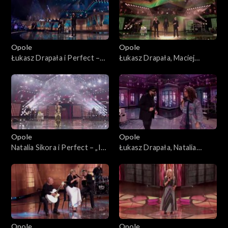
Opole
Opole
Łukasz Drapała i Perfect –
Łukasz Drapała, Maciej
„Nie płacz Ewka”. 63. KFPP:
Balcar, Kuba Badach i Perfect
Koncert „Autobiografia.
– „Autobiografia”. 63. KFPP:
Jubileusz Bogdana Olewicza”
Koncert „Autobiografia.
Jubileusz Bogdana Olewicza”
Opole
Opole
Natalia Sikora i Perfect – „Idź
Łukasz Drapała, Natalia
precz”. 63. KFPP: Koncert
Kukulska i Perfect –
„Autobiografia. Jubileusz
„Niewiele ci mogę dać”. 63.
Bogdana Olewicza”
KFPP: Koncert
„Autobiografia. Jubileusz
Bogdana Olewicza”
Opole
Opole