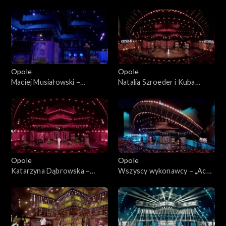
63. KFPP: „Kiedy mnie już nie
KFPP: „Kiedy mnie już nie
będzie...”. Koncert w hołdzie
będzie...”. Koncert w hołdzie
Magdzie Umer i Agnieszce
Magdzie Umer i Agnieszce
Osieckiej
Osieckiej
Opole
Opole
Maciej Musiałowski –
Natalia Szroeder i Kuba
„Portofino”. 63. KFPP:
Badach – „W żółtych
„Kiedy mnie już nie będzie...”.
płomieniach liści”. 63. KFPP:
Koncert w hołdzie Magdzie
„Kiedy mnie już nie będzie...”.
Umer i Agnieszce Osieckiej
Koncert w hołdzie Magdzie
Umer i Agnieszce Osieckiej
Opole
Opole
Katarzyna Dąbrowska –
Wszyscy wykonawcy – „Ach
„Niech żyje bal”. 63. KFPP:
panie, panowie”. 63. KFPP:
„Kiedy mnie już nie będzie...”.
„Kiedy mnie już nie będzie...”.
Koncert w hołdzie Magdzie
Koncert w hołdzie Magdzie
Umer i Agnieszce Osieckiej
Umer i Agnieszce Osieckiej