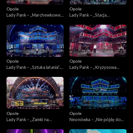
Opole
Opole
Lady Pank – „Marchewkowe
Lady Pank – „Stacja
pole”. 63. KFPP: Jubileusz 45-
Warszawa”. 63. KFPP:
lecia zespołu Lady Pank
Jubileusz 45-lecia zespołu
Lady Pank
Opole
Opole
Lady Pank – „Sztuka latania”.
Lady Pank – „Kryzysowa
63. KFPP: Jubileusz 45-lecia
narzeczona”. 63. KFPP:
zespołu Lady Pank
Jubileusz 45-lecia zespołu
Lady Pank
Opole
Opole
Lady Pank – „Zamki na
Neonówka – „Nie pójdę do
piasku”. 63. KFPP: Jubileusz
nieba”. 63. KFPP: 26 lat
45-lecia zespołu Lady Pank
kabaretu Neo-Nówka