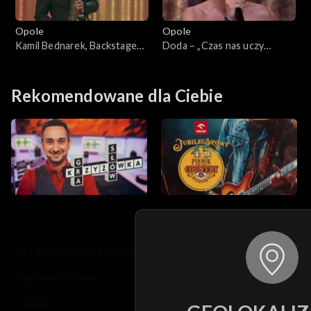
Opole
Opole
Kamil Bednarek, Backstage
Doda – „Czas nas uczy
Brassband – „Dzisiaj, jutro,
pogody”. 63. KFPP: Koncert
zawsze”. 63. KFPP: Koncert
„Debiuty”
„Debiuty”
Rekomendowane dla Ciebie
© 2026 Telewizja Polska S.A. w likwidacji
regulamin serwisu
cennik