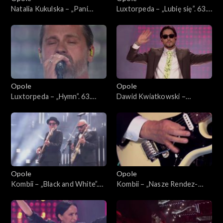
Natalia Kukulska – „Pani
Luxtorpeda – „Lubię się”. 63.
Perfect”, „Decymy”, „Im
KFPP: Koncert
więcej Ciebie tym mniej”,
„SuperJedynki”
„Kobieta”, „W biegu”,
„Dobrostan”, „Światło”, „Sexi
flexi”. 63. KFPP: Koncert
„SuperJedynki”
Opole
Opole
Luxtorpeda – „Hymn”. 63.
Dawid Kwiatkowski –
KFPP: Koncert
„Proszę tańcz”, „Pali się
„SuperJedynki”
niebo”, „Proste”. 63. KFPP:
Koncert „SuperJedynki”
Opole
Opole
Kombii – „Black and White”.
Kombii – „Nasze Rendez-
63. KFPP: Koncert
vous”. 63. KFPP: Koncert
„SuperJedynki”
„SuperJedynki”