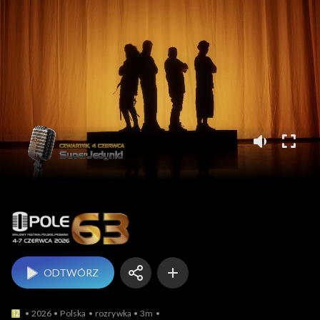
Opole
ODTWÓRZ
2026
Polska
rozrywka
3m