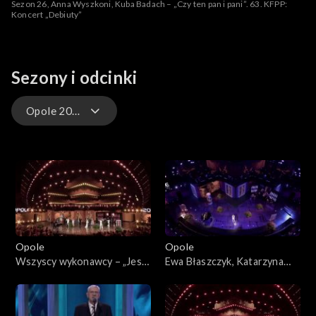
Sezon 26, Anna Wyszkoni, Kuba Badach – „Czy ten pan i pani”. 63. KFPP:
Koncert „Debiuty”
Sezony i odcinki
Opole 2026 – występy
Opole 2026
Opole 2026 – występy
Opole 2025
Opole
Opole
Opole 2025 – występy
Wszyscy wykonawcy – „Jest
Ewa Błaszczyk, Katarzyna
cudnie”. 63. KFPP: „Kiedy
Dąbrowska, Olga Bończyk –
Opole 2024
mnie już nie będzie...”.
„Kiedy mnie już nie będzie”.
Koncert w hołdzie Magdzie
63. KFPP: „Kiedy mnie już nie