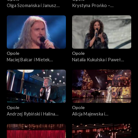
Olga Szomańska i Janusz
Krystyna Prońko –
Radek– „Kołysanka dla
„Modlitwa o miłość
nieznajomej”. 63. KFPP:
prawdziwą”. 63. KFPP:
Koncert „Autobiografia.
Koncert „Autobiografia.
Jubileusz Bogdana Olewicza”
Jubileusz Bogdana Olewicza”
Opole
Opole
Maciej Balcar i Mietek
Natalia Kukulska i Paweł
Szcześniak – „Niepokonani”.
Tomaszewski – „Tylko mnie
63. KFPP: Koncert
poproś do tańca”. 63. KFPP:
„Autobiografia. Jubileusz
Koncert „Autobiografia.
Bogdana Olewicza”
Jubileusz Bogdana Olewicza”
Opole
Opole
Andrzej Rybiński i Halina
Alicja Majewska i
Mlynkova – „Czas relaksu”.
Włodzimierz Korcz – „Na
63. KFPP: Koncert
przekór wszystkim będę
„Autobiografia. Jubileusz
spać”. 63. KFPP: Koncert