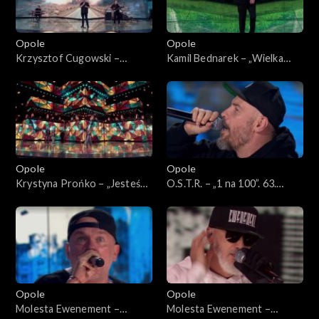
Opole
Opole
Krzysztof Cugowski –
Kamil Bednarek – „Wielka
„Ratujmy co się da”. 63. KFPP:
miłość”. 63. KFPP: Koncert
Koncert „Autobiografia.
„Autobiografia. Jubileusz
Jubileusz Bogdana Olewicza”
Bogdana Olewicza”
Opole
Opole
Krystyna Prońko – „Jesteś
O.S.T.R. – „1 na 100”. 63.
lekiem na całe zło”. 63. KFPP:
KFPP: Koncert „Hip-hop.
Koncert „Autobiografia.
Jedno podwórko 2”
Jubileusz Bogdana Olewicza”
Opole
Opole
Molesta Ewenement –
Molesta Ewenement –