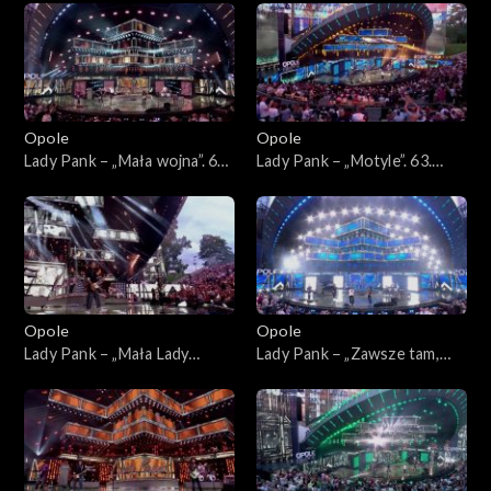
45-lecia zespołu Lady Pank
zespołu Lady Pank
Opole
Opole
Lady Pank – „Mała wojna”. 63.
Lady Pank – „Motyle”. 63.
KFPP: Jubileusz 45-lecia
KFPP: Jubileusz 45-lecia
zespołu Lady Pank
zespołu Lady Pank
Opole
Opole
Lady Pank – „Mała Lady
Lady Pank – „Zawsze tam,
Punk”. 63. KFPP: Jubileusz
gdzie Ty”. 63. KFPP:
45-lecia zespołu Lady Pank
Jubileusz 45-lecia zespołu
Lady Pank