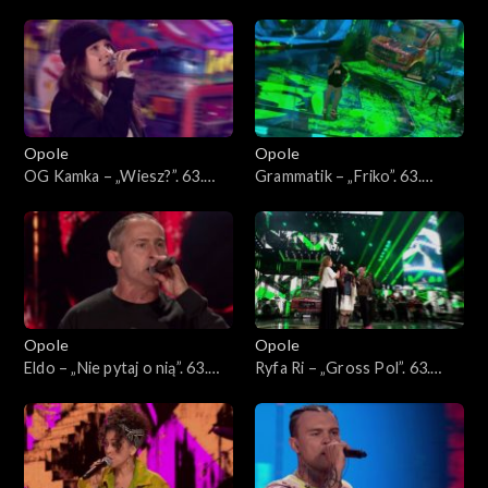
„Powrót”. 63. KFPP: Koncert
„Wiedziałem, że tak będzie”.
„Hip-hop. Jedno podwórko
63. KFPP: Koncert „Hip-hop.
2”
Jedno podwórko 2”
Opole
Opole
OG Kamka – „Wiesz?”. 63.
Grammatik – „Friko”. 63.
KFPP: Koncert „Hip-hop.
KFPP: Koncert „Hip-hop.
Jedno podwórko 2”
Jedno podwórko 2”
Opole
Opole
Eldo – „Nie pytaj o nią”. 63.
Ryfa Ri – „Gross Pol”. 63.
KFPP: Koncert „Hip-hop.
KFPP: Koncert „Hip-hop.
Jedno podwórko 2”
Jedno podwórko 2”