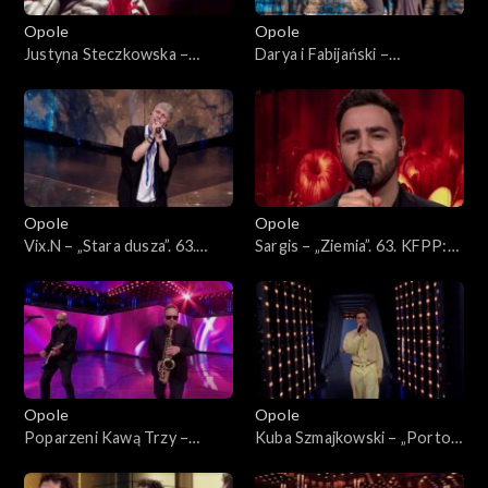
Opole
Opole
Justyna Steczkowska –
Darya i Fabijański –
„Dziewczyna szamana”, „Za
„Nieidealna”. 63. KFPP:
karę”, Oko za oko”, „Stu
Koncert „Premiery”
policjantów”. 63. KFPP:
Koncert „Premiery”
Opole
Opole
Vix.N – „Stara dusza”. 63.
Sargis – „Ziemia”. 63. KFPP:
KFPP: Koncert „Premiery”
Koncert „Premiery”
Opole
Opole
Poparzeni Kawą Trzy –
Kuba Szmajkowski – „Porto”.
„Twoje oczy”. 63. KFPP:
63. KFPP: Koncert
Koncert „Premiery”
„Premiery”