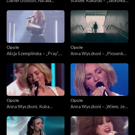
Daniel Godson, Natalia
Stasiek Kukulski – „Jaskółka”.
Szroeder – „Spójrz”. 63.
63. KFPP: Koncert „Debiuty”
KFPP: Koncert „Debiuty”
Opole
Opole
Alicja Szemplińska – „Pray”.
Anna Wyszkoni – „Piosenka
63. KFPP: Koncert „Debiuty”
młodych spadochroniarzy”.
63. KFPP: Koncert „Debiuty”
Opole
Opole
Anna Wyszkoni, Kuba
Anna Wyszkoni – „Wiem, że
Badach – „Czy ten pan i pani”.
jesteś tam”. 63. KFPP:
63. KFPP: Koncert „Debiuty”
Koncert „Debiuty”