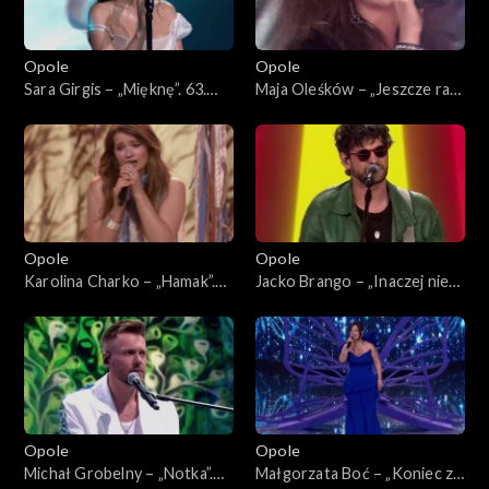
Opole
Opole
Sara Girgis – „Mięknę”. 63.
Maja Oleśków – „Jeszcze raz”.
KFPP: Koncert „Debiuty”
63. KFPP: Koncert „Debiuty”
Opole
Opole
Karolina Charko – „Hamak”.
Jacko Brango – „Inaczej nie
63. KFPP: Koncert „Debiuty”
umiem”. 63. KFPP: Koncert
„Debiuty”
Opole
Opole
Michał Grobelny – „Notka”.
Małgorzata Boć – „Koniec z