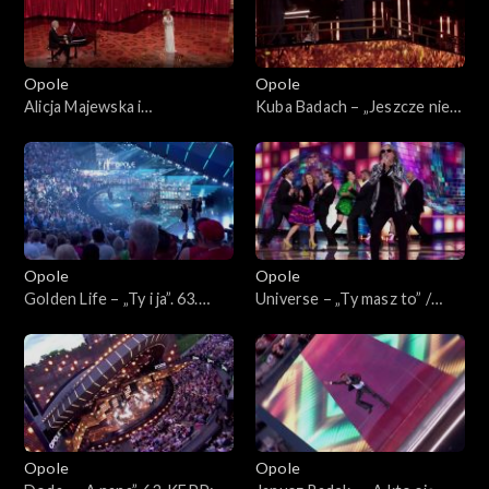
Bogdana Olewicza”
„Autobiografia. Jubileusz
Bogdana Olewicza”
Opole
Opole
Alicja Majewska i
Kuba Badach – „Jeszcze nie
Włodzimierz Korcz –
czas”. 63. KFPP: Koncert
„Pamiętam Ciebie z tamtych
„Autobiografia. Jubileusz
lat”. 63. KFPP: Koncert
Bogdana Olewicza”
„Autobiografia. Jubileusz
Bogdana Olewicza”
Opole
Opole
Golden Life – „Ty i ja”. 63.
Universe – „Ty masz to” /
KFPP: Koncert
„Głupia żaba”. 63. KFPP:
„Autobiografia. Jubileusz
Koncert „Autobiografia.
Bogdana Olewicza”
Jubileusz Bogdana Olewicza”
Opole
Opole