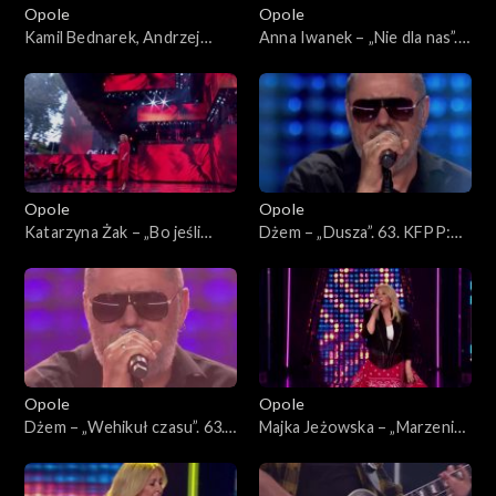
Opole
Opole
Kamil Bednarek, Andrzej
Anna Iwanek – „Nie dla nas”.
Krzywy i Patrycja Markowska
63. KFPP: Koncert
– „Fale”. 63. KFPP: Koncert
„Premiery”
„Premiery”
Opole
Opole
Katarzyna Żak – „Bo jeśli
Dżem – „Dusza”. 63. KFPP:
miłość ma kres”. 63. KFPP:
Koncert „SuperJedynki”
Koncert „Premiery”
Opole
Opole
Dżem – „Wehikuł czasu”. 63.
Majka Jeżowska – „Marzenia
KFPP: Koncert
się spełniają”, „A wolę moją
„SuperJedynki”
mamę”. 63. KFPP: Koncert