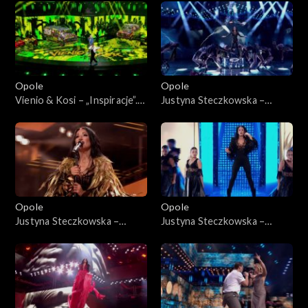
Jedno podwórko 2”
„Hip-hop. Jedno podwórko
2”
Opole
Opole
Vienio & Kosi – „Inspiracje”.
Justyna Steczkowska –
63. KFPP: Koncert „Hip-hop.
„Gaja”. 63. KFPP: Koncert
Jedno podwórko 2”
„Premiery”
Opole
Opole
Justyna Steczkowska –
Justyna Steczkowska –
„Nieznany raj”, „Poznam
„Witch Tarohoro”, „Ty
siebie”, „Domek z kart”. 63.
lustrem świata”, „Każda fala
KFPP: Koncert „Premiery”
znajdzie brzeg”. 63. KFPP:
Koncert „Premiery”