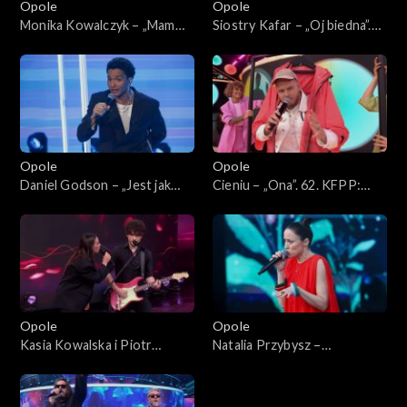
Opole
Opole
Monika Kowalczyk – „Mam
Siostry Kafar – „Oj biedna”.
coś”. 62. KFPP: Koncert
62. KFPP: Koncert „Debiuty”
„Debiuty”
Opole
Opole
Daniel Godson – „Jest jak
Cieniu – „Ona”. 62. KFPP:
jest”. 62. KFPP: Koncert
Koncert „Debiuty”
„Debiuty”
Opole
Opole
Kasia Kowalska i Piotr
Natalia Przybysz –
Nalepa – „Gdybyś kochał, hej”.
„Poszłabym za tobą”. 62.
62. KFPP: Koncert „Debiuty”
KFPP: Koncert „Debiuty”