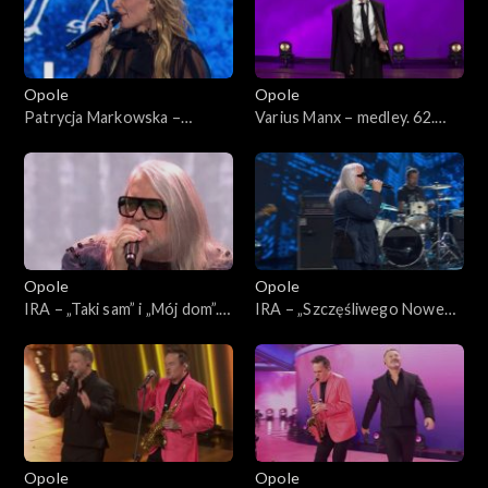
Opole
Opole
Patrycja Markowska –
Varius Manx – medley. 62.
„Jeszcze raz” i „Księżycowy”.
KFPP: Koncert
62. KFPP: Koncert
„SuperJedynki”
„SuperJedynki”
Opole
Opole
IRA – „Taki sam” i „Mój dom”.
IRA – „Szczęśliwego Nowego
62. KFPP: Koncert
Jorku”. 62. KFPP: Koncert
„SuperJedynki”
„SuperJedynki”
Opole
Opole