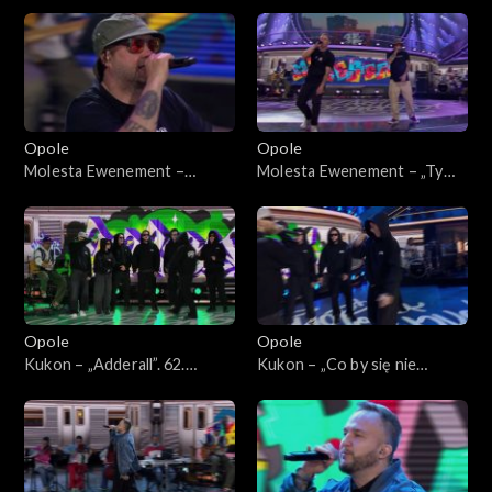
62. KFPP: Koncert „Hip-hop.
bloku”. 62. KFPP: Koncert
Jedno podwórko”
„Hip-hop. Jedno podwórko”
Opole
Opole
Molesta Ewenement –
Molesta Ewenement – „Ty
„Muzyka miasta”. 62. KFPP:
wiesz, że”. 62. KFPP: Koncert
Koncert „Hip-hop. Jedno
„Hip-hop. Jedno podwórko”
podwórko”
Opole
Opole
Kukon – „Adderall”. 62.
Kukon – „Co by się nie
KFPP: Koncert „Hip-hop.
działo”. 62. KFPP: Koncert
Jedno podwórko”
„Hip-hop. Jedno podwórko”