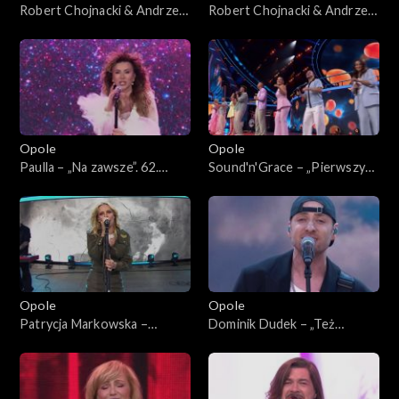
Robert Chojnacki & Andrzej
Robert Chojnacki & Andrzej
Piaseczny – „Mój dobry duch”
Piaseczny – „Budzikom
i „Prawie do nieba”. 62. KFPP:
śmierć” i „Niecierpliwi”. 62.
Koncert „Premiery”
KFPP: Koncert „Premiery”
Opole
Opole
Paulla – „Na zawsze”. 62.
Sound'n'Grace – „Pierwszy
KFPP: Koncert „Premiery”
krok”. 62. KFPP: Koncert
„Premiery”
Opole
Opole
Patrycja Markowska –
Dominik Dudek – „Też
„Miłość, wiara, Nadzieja”. 62.
będziemy tęsknić”. 62. KFPP:
KFPP: Koncert „Premiery”
Koncert „Premiery”