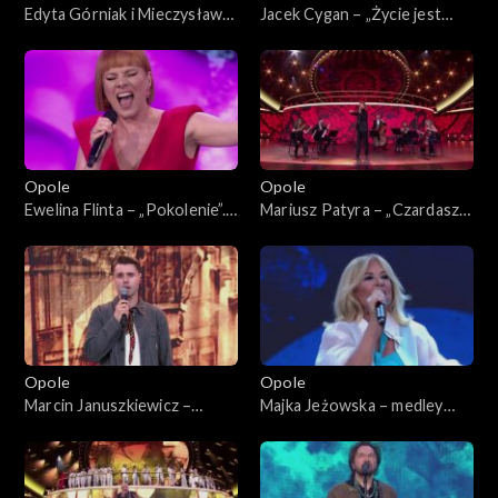
Edyta Górniak i Mieczysław
Jacek Cygan – „Życie jest
Szcześniak – „Dumka na dwa
nowelą”. 62. KFPP: Koncert
serca”. 62. KFPP: Koncert
„Trzy ćwiartki Jacka Cygana”
„Trzy ćwiartki Jacka Cygana”
Opole
Opole
Ewelina Flinta – „Pokolenie”.
Mariusz Patyra – „Czardasz
62. KFPP: Koncert „Trzy
Montiego”. 62. KFPP:
ćwiartki Jacka Cygana”
Koncert „Trzy ćwiartki Jacka
Cygana”
Opole
Opole
Marcin Januszkiewicz –
Majka Jeżowska – medley
„C'est la vie”. 62. KFPP:
piosenek dziecięcych. 62.
Koncert „Trzy ćwiartki Jacka
KFPP: Koncert „Trzy
Cygana”
ćwiartki Jacka Cygana”