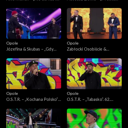
62. KFPP: Koncert
piosenka o miłości”. 62.
„Premiery”
KFPP: Koncert „Premiery”
Opole
Opole
Józefina & Skubas – „Gdy
Zabłocki Osobiście &
jest brzydko”. 62. KFPP:
Czesław Mozil – „Ławeczka”.
Koncert „Premiery”
62. KFPP: Koncert
„Premiery”
Opole
Opole
O.S.T.R. – „Kochana Polsko”.
O.S.T.R. – „Tabasko”. 62.
62. KFPP: Koncert „Hip-hop.
KFPP: Koncert „Hip-hop.
Jedno podwórko”
Jedno podwórko”