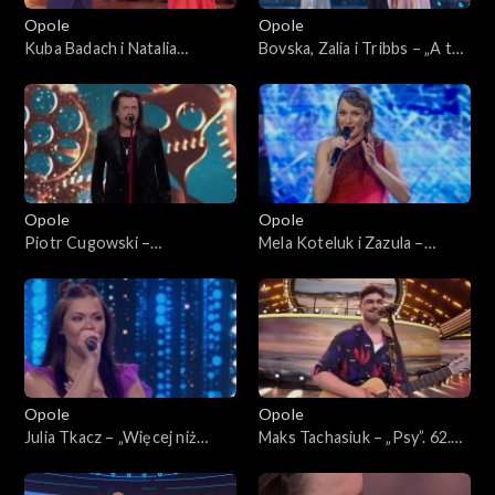
Opole
Opole
Kuba Badach i Natalia
Bovska, Zalia i Tribbs – „A ty
Kukulska – „Ktoś między
się Ziemio nie bój”. 62. KFPP:
nami”. 62. KFPP: Koncert
Koncert „Debiuty”
„Debiuty”
Opole
Opole
Piotr Cugowski –
Mela Koteluk i Zazula –
„Zegarmistrz światła”. 62.
„Pośrodku świata”. 62. KFPP:
KFPP: Koncert „Debiuty”
Koncert „Debiuty”
Opole
Opole
Julia Tkacz – „Więcej niż
Maks Tachasiuk – „Psy”. 62.
głos”. 62. KFPP: Koncert
KFPP: Koncert „Debiuty”
„Debiuty”