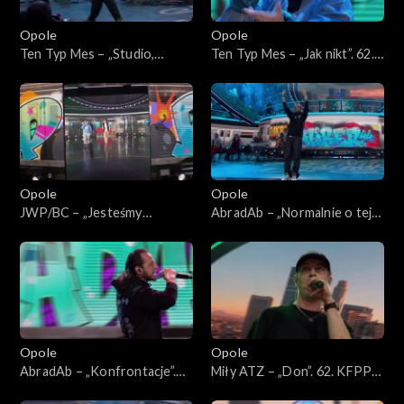
Opole
Opole
Ten Typ Mes – „Studio,
Ten Typ Mes – „Jak nikt”. 62.
scena, łóżko”. 62. KFPP:
KFPP: Koncert „Hip-hop.
Koncert „Hip-hop. Jedno
Jedno podwórko”
podwórko”
Opole
Opole
JWP/BC – „Jesteśmy
AbradAb – „Normalnie o tej
wszędzie” i „Szesnastki”. 62.
porze”. 62. KFPP: Koncert
KFPP: Koncert „Hip-hop.
„Hip-hop. Jedno podwórko”
Jedno podwórko”
Opole
Opole
AbradAb – „Konfrontacje”.
Miły ATZ – „Don”. 62. KFPP:
62. KFPP: Koncert „Hip-hop.
Koncert „Hip-hop. Jedno