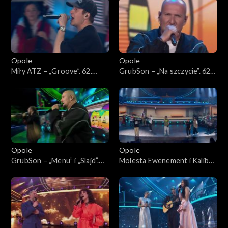
Jedno podwórko”
podwórko”
Opole
Opole
Miły ATZ – „Groove”. 62.
GrubSon – „Na szczycie”. 62.
KFPP: Koncert „Hip-hop.
KFPP: Koncert „Hip-hop.
Jedno podwórko”
Jedno podwórko”
Opole
Opole
GrubSon – „Menu” i „Slajd”.
Molesta Ewenement i Kaliber
62. KFPP: Koncert „Hip-hop.
44 – „Ten Styl Ten Rap”. 62.
Jedno podwórko”
KFPP: Koncert „Hip-hop.
Jedno podwórko”