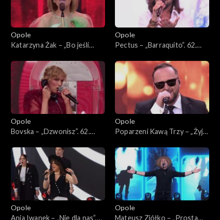
Opole
Opole
Katarzyna Żak – „Bo jeśli
Pectus – „Barraquito”. 62.
miłość ma kres”. 62. KFPP:
KFPP: Koncert „Premiery”
Koncert „Premiery”
Opole
Opole
Bovska – „Dzwonisz”. 62.
Poparzeni Kawą Trzy – „Żyje
KFPP: Koncert „Premiery”
się raz”. 62. KFPP: Koncert
„Premiery”
Opole
Opole
Ania Iwanek – „Nie dla nas”.
Mateusz Ziółko – „Prosta