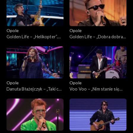
„Zróbmy więc prywatkę”
Opole
Opole
Golden Life – „Helikopter”.
Golden Life – „Dobra dobra
62. KFPP: Koncert
dobra”. 62. KFPP: Koncert
„SuperJedynki”
„SuperJedynki”
Opole
Opole
Danuta Błażejczyk – „Taki cud
Voo Voo – „Nim stanie się
i miód”. 62. KFPP: Koncert
tak” i „Gdybym”. 62. KFPP:
„SuperJedynki”
Koncert „SuperJedynki”