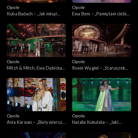
Opole 2003
Opole
Opole
Kuba Badach – „Jak minął
Ewa Bem – „Pamiętam ciebie
dzień”. 62. KFPP: „Małe
z tamtych lat”. 62. KFPP:
tęsknoty – koncert pamięci
„Małe tęsknoty – koncert
Wojciecha Trzcińskiego”
pamięci Wojciecha
Trzcińskiego”
Opole
Opole
Mitch & Mitch, Ewa Dębicka-
Roxie Węgiel – „Staruszek
Brzozowska i Bunio – medley.
świat”. 62. KFPP: „Małe
62. KFPP: „Małe tęsknoty –
tęsknoty – koncert pamięci
koncert pamięci Wojciecha
Wojciecha Trzcińskiego”
Trzcińskiego”
Opole
Opole
Ania Karwan – „Biały wiersz
Natalia Kukulska – „Jaki
od ciebie”. 62. KFPP: „Małe
jesteś, jeszcze nie wiem”. 62.
tęsknoty – koncert pamięci
KFPP: „Małe tęsknoty –