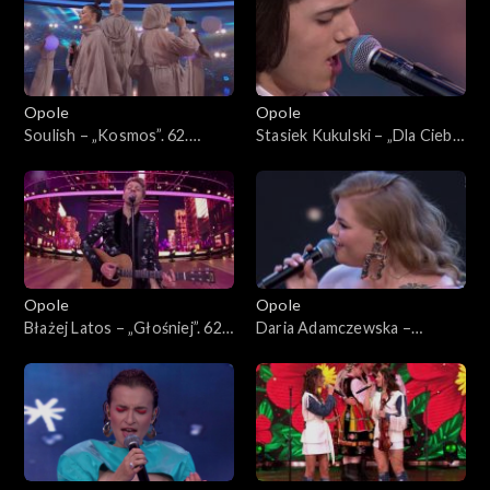
Opole
Opole
Soulish – „Kosmos”. 62.
Stasiek Kukulski – „Dla Ciebie
KFPP: Koncert „Debiuty”
bym mógł”. 62. KFPP:
Koncert „Debiuty”
Opole
Opole
Błażej Latos – „Głośniej”. 62.
Daria Adamczewska –
KFPP: Koncert „Debiuty”
„Pamiętaj”. 62. KFPP:
Koncert „Debiuty”