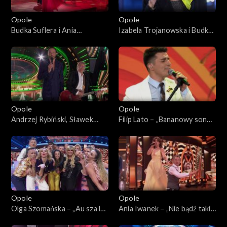
Opole
Opole
Budka Suflera i Ania
Izabela Trojanowska i Budka
Rusowicz – „Takie tango”. 62.
Suflera – „Tyle samo prawd
KFPP: Koncert „Zróbmy
ile kłamstw”. 62. KFPP:
więc prywatkę”
Koncert „Zróbmy więc
prywatkę”
Opole
Opole
Andrzej Rybiński, Sławek
Filip Lato – „Bananowy song”.
Uniatowski i Mateusz Ziółko
62. KFPP: Koncert „Zróbmy
– „Czas relaksu”. 62. KFPP:
więc prywatkę”
Koncert „Zróbmy więc
prywatkę”
Opole
Opole
Olga Szomańska – „Au sza la
Ania Iwanek – „Nie bądź taki
la la”. 62. KFPP: Koncert
szybki Bill”. 62. KFPP: