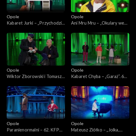
Opole
Opole
Kabaret Jurki – „Przychodzi
Ani Mru Mru – „Okulary we
baba do lekarza”. 62. KFPP:
mgle”. 62. KFPP:
„KabareTYM”
„KabareTYM”
Opole
Opole
Wiktor Zborowski i Tomasz
Kabaret Chyba – „Garaż”. 62.
Sapryk – „Listonosze”. 62.
KFPP: „KabareTYM”
KFPP: „KabareTYM”
Opole
Opole
Paranienormalni – 62. KFPP:
Mateusz Ziółko – „Jolka,