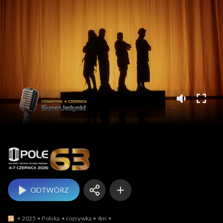
Opole
ODTWÓRZ
2025
Polska
rozrywka
4m