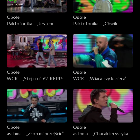
Opole
Opole
Paktofonika – „Jestem
Paktofonika – „Chwile
Bogiem”. 62. KFPP: Koncert
ulotne”. 62. KFPP: Koncert
„Hip-hop. Jedno podwórko”
„Hip-hop. Jedno podwórko”
Opole
Opole
WCK – „Stej tru”. 62. KFPP:
WCK – „Wiara czy kariera”.
Koncert „Hip-hop. Jedno
62. KFPP: Koncert „Hip-hop.
podwórko”
Jedno podwórko”
Opole
Opole
asthma – „Zrób mi przejście”.
asthma – „Charakterystyka