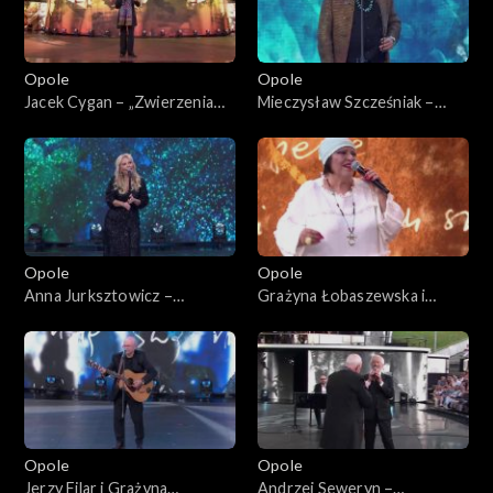
Opole
Opole
Jacek Cygan – „Zwierzenia
Mieczysław Szcześniak –
Ryśka, czyli jedzie pociąg”. 62.
„Przyszli o zmroku”. 62.
KFPP: Koncert „Trzy
KFPP: Koncert „Trzy
ćwiartki Jacka Cygana”
ćwiartki Jacka Cygana”
Opole
Opole
Anna Jurksztowicz –
Grażyna Łobaszewska i
„Diamentowy kolczyk” i "Stan
Stanisław Soyka – „Czas nas
pogody". 62. KFPP: Koncert
uczy pogody”. 62. KFPP:
„Trzy ćwiartki Jacka Cygana”
Koncert „Trzy ćwiartki Jacka
Cygana”
Opole
Opole
Jerzy Filar i Grażyna
Andrzej Seweryn –