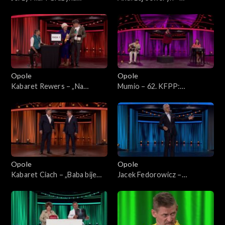
Łobaszewska – „Za szybą”.
„Łatwopalni”. 62. KFPP:
62. KFPP: Koncert „Trzy
Koncert „Trzy ćwiartki Jacka
ćwiartki Jacka Cygana”
Cygana”
Opole
Opole
Kabaret Rewers – „Na
Mumio – 62. KFPP:
zakupach”. 62. KFPP:
„KabareTYM”
„KabareTYM”
Opole
Opole
Kabaret Ciach – „Baba bije
Jacek Fedorowicz –
chłopa”. 62. KFPP:
monolog. 62. KFPP:
„KabareTYM”
„KabareTYM”