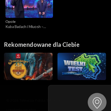
Opole
Kuba Badach i Miuosh –
„Kiedy byłem małym
chłopcem”. 62. KFPP:
Koncert „Debiuty”
Rekomendowane dla Ciebie
© 2026 Telewizja Polska S.A. w likwidacji
regulamin serwisu