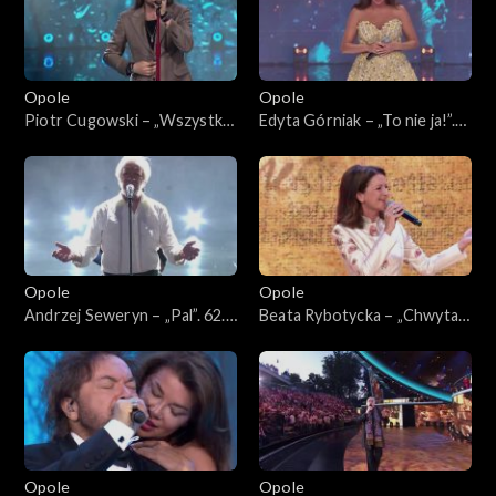
Opole
Opole
Piotr Cugowski – „Wszystko
Edyta Górniak – „To nie ja!”.
ma swój czas”. 62. KFPP:
62. KFPP: Koncert „Trzy
Koncert „Trzy ćwiartki Jacka
ćwiartki Jacka Cygana”
Cygana”
Opole
Opole
Andrzej Seweryn – „Pal”. 62.
Beata Rybotycka – „Chwytaj
KFPP: Koncert „Trzy
dzień”. 62. KFPP: Koncert
ćwiartki Jacka Cygana”
„Trzy ćwiartki Jacka Cygana”
Opole
Opole