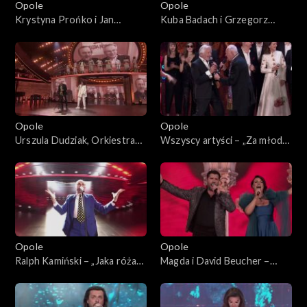
Opole
Opole
Krystyna Prońko i Jan
Kuba Badach i Grzegorz
Borysewicz – „W jakim obcym
Turnau – „Małe tęsknoty”. 62.
domu”. 62. KFPP: „Małe
KFPP: „Małe tęsknoty –
tęsknoty – koncert pamięci
koncert pamięci Wojciecha
Wojciecha Trzcińskiego”
Trzcińskiego”
Opole
Opole
Urszula Dudziak, Orkiestra
Wszyscy artyści – „Za młodzi,
ASZ i Henryk Miśkiewicz –
za starzy”. 62. KFPP:
medley instrumentalny. 62.
Koncert „Trzy ćwiartki Jacka
KFPP: „Małe tęsknoty –
Cygana”
koncert pamięci Wojciecha
Trzcińskiego”
Opole
Opole
Ralph Kamiński – „Jaka róża
Magda i David Beucher –
taki cierń”. 62. KFPP:
„Con Amore”. 62. KFPP:
Koncert „Trzy ćwiartki Jacka
Koncert „Trzy ćwiartki Jacka
Cygana”
Cygana”