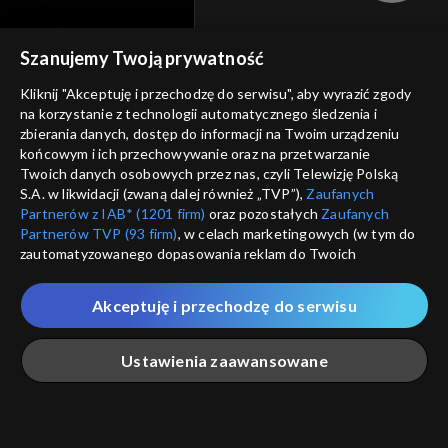
cennik
GEOLOKALIZ
Szanujemy Twoją prywatność
polityka prywatności
ŁĄCZYSZ SIĘ SPOZA 
Kliknij "Akceptuję i przechodzę do serwisu", aby wyrazić zgody
moje zgody
na korzystanie z technologii automatycznego śledzenia i
Kraj, z którego się łączys
zbierania danych, dostęp do informacji na Twoim urządzeniu
Zjednoczone , w związku z czy
pomoc
końcowym i ich przechowywanie oraz na przetwarzanie
na platformie TVP VOD
Twoich danych osobowych przez nas, czyli Telewizję Polską
nieodstępna. Sprawdź, które m
kontakt
S.A. w likwidacji (zwaną dalej również „TVP”),
Zaufanych
obejrzeć.
Partnerów z IAB* (1201 firm)
oraz pozostałych
Zaufanych
voucher
Partnerów TVP (93 firm)
, w celach marketingowych (w tym do
Nie pokazuj pon
dostępność
zautomatyzowanego dopasowania reklam do Twoich
zainteresowań i mierzenia ich skuteczności) i pozostałych,
informacje o dostawcy usług
które wskazujemy poniżej, a także zgody na udostępnianie
Akceptuję i przechodzę do serwisu
ANULUJ
SP
przez nas identyfikatora PPID do Google.
Twoje dane osobowe zbierane podczas odwiedzania przez
Ustawienia zaawansowane
Ciebie naszych
poszczególnych serwisów
zwanych dalej
„Portalem”, w tym informacje zapisywane za pomocą
technologii takich jak: pliki cookie, sygnalizatory WWW lub
innych podobnych technologii umożliwiających świadczenie
Główna
Szukaj
Moja lista
Na żywo
Więcej
dopasowanych i bezpiecznych usług, personalizację treści