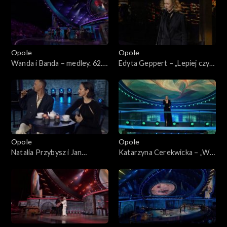
Wojciecha Trzcińskiego”
koncert pamięci Wojciecha
Trzcińskiego”
Opole
Opole
Wanda i Banda – medley. 62.
Edyta Geppert – „Lepiej czyli
KFPP: „Małe tęsknoty –
horyzont”. 62. KFPP: „Małe
koncert pamięci Wojciecha
tęsknoty – koncert pamięci
Trzcińskiego”
Wojciecha Trzcińskiego”
Opole
Opole
Natalia Przybysz i Jan
Katarzyna Cerekwicka – „W
Młynarski – „Odpływają
cieniu dobrego drzewa”. 62.
kawiarenki”. 62. KFPP: „Małe
KFPP: „Małe tęsknoty –
tęsknoty – koncert pamięci
koncert pamięci Wojciecha
Wojciecha Trzcińskiego”
Trzcińskiego”