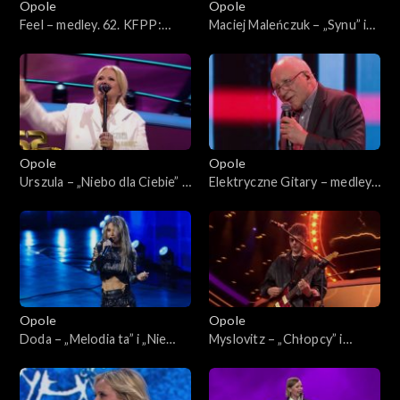
Opole
Opole
Feel – medley. 62. KFPP:
Maciej Maleńczuk – „Synu” i
Koncert „SuperJedynki”
„Gdzie są moi przyjaciele”. 62.
KFPP: Koncert
„SuperJedynki”
Opole
Opole
Urszula – „Niebo dla Ciebie” i
Elektryczne Gitary – medley.
„Dmuchawce, latawce, wiatr”.
62. KFPP: Koncert
62. KFPP: Koncert
„SuperJedynki”
„SuperJedynki”
Opole
Opole
Doda – „Melodia ta” i „Nie
Myslovitz – „Chłopcy” i
żałuję”. 62. KFPP: Koncert
„Długość dźwięku
„SuperJedynki”
samotności”. 62. KFPP:
Koncert „SuperJedynki”