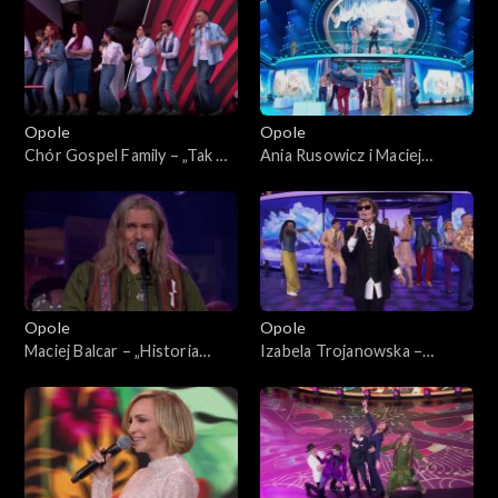
„Zróbmy więc prywatkę”
Koncert „Zróbmy więc
prywatkę”
Opole
Opole
Chór Gospel Family – „Tak mi
Ania Rusowicz i Maciej
źle, tak mi szaro”. 62. KFPP:
Miecznikowski – „Wszystko
Koncert „Zróbmy więc
mi mówi, że mnie ktoś
prywatkę”
pokochał”. 62. KFPP:
Koncert „Zróbmy więc
prywatkę”
Opole
Opole
Maciej Balcar – „Historia
Izabela Trojanowska –
jednej znajomości”. 62. KFPP:
„Wszystko czego dziś chcę”.
Koncert „Zróbmy więc
62. KFPP: Koncert „Zróbmy
prywatkę”
więc prywatkę”