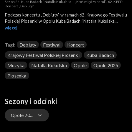
Sezon 24, Kuba Badach i Natalia Kukulska – „Ktoś między nami”. 62. KFPP:
Koncert „Debiuty”
Podczas koncertu „Debiuty” w ramach 62. Krajowego Festiwalu
Polskiej Piosenki w Opolu Kuba Badach i Natalia Kukulska
wykonali piosenkę „Ktoś między nami”. Miało to miejsce 12
więcej
czerwca 2025 roku i było transmitowane na żywo w TVP1,
TVP Polonia oraz online w TVP VOD.
Tagi:
Debiuty
Festiwal
Koncert
Krajowy Festiwal Polskiej Piosenki
Kuba Badach
Muzyka
Natalia Kukulska
Opole
Opole 2025
Piosenka
Sezony i odcinki
Opole 2025 – występy
Opole 2026