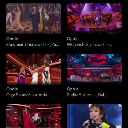
„KabareTYM”
Jolka pamiętasz”. 62. KFPP:
Koncert „Zróbmy więc
prywatkę”
Opole
Opole
Sławomir Uniatowski – „Za
Wojciech Gąssowski –
Tobą pójdę jak na bal”. 62.
„Gdzie się podziały tamte
KFPP: Koncert „Zróbmy
prywatki”. 62. KFPP: Koncert
więc prywatkę”
„Zróbmy więc prywatkę”
Opole
Opole
Olga Szomańska, Ania
Budka Suflera – „Bal
Iwanek, Ania Rusowicz i
wszystkich świętych”. 62.
Sławek Uniatowski –
KFPP: Koncert „Zróbmy
„Chałupy welcome to”. 62.
więc prywatkę”
KFPP: Koncert „Zróbmy
więc prywatkę”