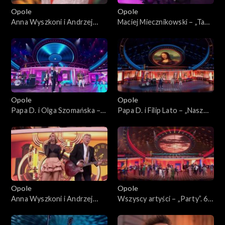
Opole
Opole
Anna Wyszkoni i Andrzej
Maciej Miecznikowski – „Ta
Rybiński – „Czy ten pan i pani
dziewczyna”. 62. KFPP:
są w sobie zakochani?”. 62.
Koncert „Zróbmy więc
KFPP: Koncert „Zróbmy
prywatkę”
więc prywatkę”
Opole
Opole
Papa D. i Olga Szomańska –
Papa D. i Filip Lato – „Nasz
„Maxi singiel”. 62. KFPP:
Disneyland”. 62. KFPP:
Koncert „Zróbmy więc
Koncert „Zróbmy więc
prywatkę”
prywatkę”
Opole
Opole
Anna Wyszkoni i Andrzej
Wszyscy artyści – „Party”. 62.
Rybiński – „Nie liczę godzin i
KFPP: Koncert „Zróbmy
lat”. 62. KFPP: Koncert
więc prywatkę”