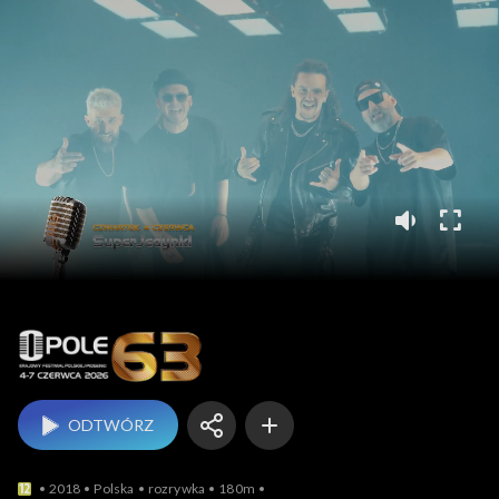
Opole
ODTWÓRZ
2018
Polska
rozrywka
180m