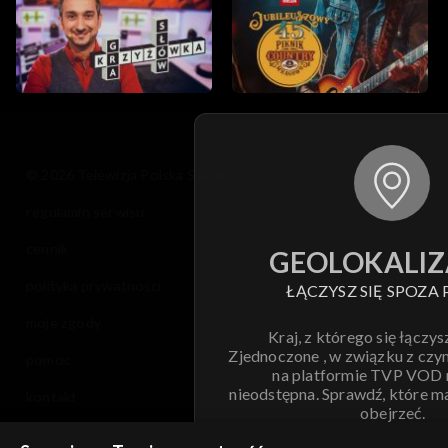
Opole 2015
Opole 2014
Opole 2013
Opole 2012
© 2026 Telewizja Polska S.A. w likwidacji
regulamin serwisu
Opole 2011
cennik
GEOLOKALIZ
Opole 2010
polityka prywatności
ŁĄCZYSZ SIĘ SPOZA 
Opole 2009
moje zgody
Kraj, z którego się łączys
Zjednoczone , w związku z czy
pomoc
Opole 2008
na platformie TVP VOD
nieodstępna. Sprawdź, które m
kontakt
obejrzeć.
Opole 2007
voucher