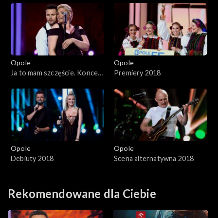
Opole 2024
przebojów stulecia.
Opole 2024 – występy
Opole 2023
Opole
Opole
Ja to mam szczęście. Koncert
Premiery 2018
Opole 2022
piosenek literackich i
kabaretowych stulecia.
Opole 2021
Opole 2020
Opole
Opole
Opole 2019
Debiuty 2018
Scena alternatywna 2018
Opole 2018
Rekomendowane dla Ciebie
Opole 2017