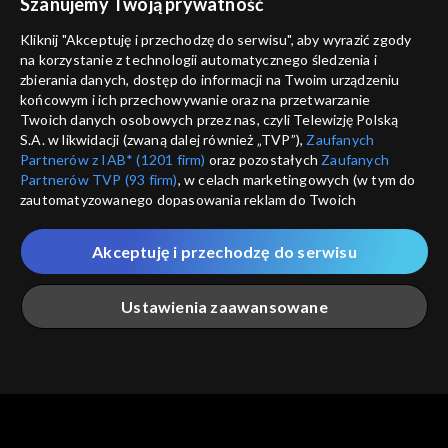
Szanujemy Twoją prywatność
Nie pokazuj pon
Opole 2006
dostępność
Kliknij "Akceptuję i przechodzę do serwisu", aby wyrazić zgody
na korzystanie z technologii automatycznego śledzenia i
informacje o dostawcy usług
Opole 2005
ANULUJ
SP
zbierania danych, dostęp do informacji na Twoim urządzeniu
końcowym i ich przechowywanie oraz na przetwarzanie
Opole 2004
Twoich danych osobowych przez nas, czyli Telewizję Polską
S.A. w likwidacji (zwaną dalej również „TVP”),
Zaufanych
Partnerów z IAB* (1201 firm)
oraz pozostałych
Zaufanych
Majewska & Korcz okrągłe 45!
Partnerów TVP (93 firm)
, w celach marketingowych (w tym do
zautomatyzowanego dopasowania reklam do Twoich
Opolskie archiwum
zainteresowań i mierzenia ich skuteczności) i pozostałych,
które wskazujemy poniżej, a także zgody na udostępnianie
Akceptuję i przechodzę do serwisu
przez nas identyfikatora PPID do Google.
Opole 2003
Twoje dane osobowe zbierane podczas odwiedzania przez
Ustawienia zaawansowane
Ciebie naszych
poszczególnych serwisów
zwanych dalej
„Portalem”, w tym informacje zapisywane za pomocą
technologii takich jak: pliki cookie, sygnalizatory WWW lub
innych podobnych technologii umożliwiających świadczenie
Główna
Szukaj
Moja lista
Na żywo
Więcej
dopasowanych i bezpiecznych usług, personalizację treści
oraz reklam, udostępnianie funkcji mediów społecznościowych
oraz analizowanie ruchu w Internecie.