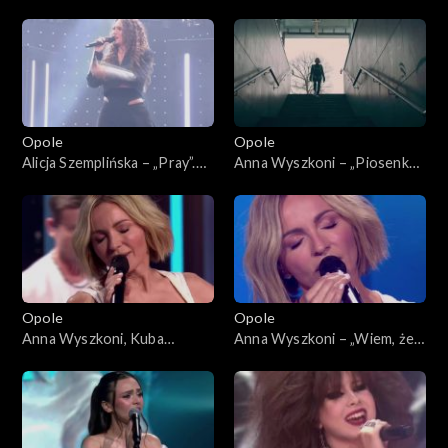
Szroeder – „Spójrz”. 63.
63. KFPP: Koncert „Debiuty”
KFPP: Koncert „Debiuty”
Opole
Opole
Alicja Szemplińska – „Pray”.
Anna Wyszkoni – „Piosenka
63. KFPP: Koncert „Debiuty”
młodych spadochroniarzy”.
63. KFPP: Koncert „Debiuty”
Opole
Opole
Anna Wyszkoni, Kuba
Anna Wyszkoni – „Wiem, że
Badach – „Czy ten pan i pani”.
jesteś tam”. 63. KFPP:
63. KFPP: Koncert „Debiuty”
Koncert „Debiuty”