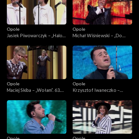
Opole
Opole
Jasiek Piwowarczyk – „Halo
Michał Wiśniewski – „Do
Houston”. 63. KFPP: Koncert
moich dzieci”. 63. KFPP:
„Premiery”
Koncert „Premiery”
Opole
Opole
Maciej Skiba – „Wołam”. 63.
Krzysztof Iwaneczko –
KFPP: Koncert „Premiery”
„Zatrzymaj się”. 63. KFPP:
Koncert „Premiery”
Opole
Opole