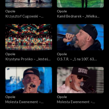
Opole
Opole
Krzysztof Cugowski –
Kamil Bednarek – „Wielka
„Ratujmy co się da”. 63. KFPP:
miłość”. 63. KFPP: Koncert
Koncert „Autobiografia.
„Autobiografia. Jubileusz
Jubileusz Bogdana Olewicza”
Bogdana Olewicza”
Opole
Opole
Krystyna Prońko – „Jesteś
O.S.T.R. – „1 na 100”. 63.
lekiem na całe zło”. 63. KFPP:
KFPP: Koncert „Hip-hop.
Koncert „Autobiografia.
Jedno podwórko 2”
Jubileusz Bogdana Olewicza”
Opole
Opole
Molesta Ewenement –
Molesta Ewenement –
„Powrót”. 63. KFPP: Koncert
„Wiedziałem, że tak będzie”.