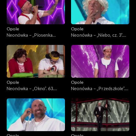
Opole
Opole
Neonówka – „Piosenka
Neonówka – „Niebo, cz. 3”.
turecka”. 63. KFPP: 26 lat
63. KFPP: 26 lat kabaretu
kabaretu Neo-Nówka
Neo-Nówka
Opole
Opole
Neonówka – „Okno”. 63.
Neonówka – „Przedszkole”.
KFPP: 26 lat kabaretu Neo-
63. KFPP: 26 lat kabaretu
Nówka
Neo-Nówka
Opole
Opole