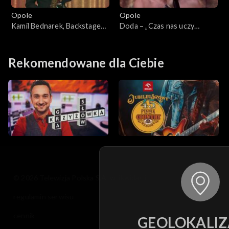
Opole
Opole
Kamil Bednarek, Backstage
Doda – „Czas nas uczy
Brassband – „Dzisiaj, jutro,
pogody”. 63. KFPP: Koncert
zawsze”. 63. KFPP: Koncert
„Debiuty”
„Debiuty”
Rekomendowane dla Ciebie
© 2026 Telewizja Polska S.A. w likwidacji
regulamin serwisu
cennik
GEOLOKALIZ