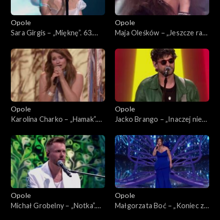
Opole
Opole
Sara Girgis – „Mięknę”. 63.
Maja Oleśków – „Jeszcze raz”.
KFPP: Koncert „Debiuty”
63. KFPP: Koncert „Debiuty”
Opole
Opole
Karolina Charko – „Hamak”.
Jacko Brango – „Inaczej nie
63. KFPP: Koncert „Debiuty”
umiem”. 63. KFPP: Koncert
„Debiuty”
Opole
Opole
Michał Grobelny – „Notka”.
Małgorzata Boć – „Koniec z
63. KFPP: Koncert „Debiuty”
planem”. 63. KFPP: Koncert