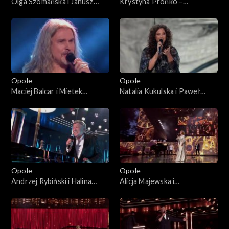
Olga Szomańska i Janusz
Krystyna Prońko –
Radek– „Kołysanka dla
„Modlitwa o miłość
nieznajomej”. 63. KFPP:
prawdziwą”. 63. KFPP:
Koncert „Autobiografia.
Koncert „Autobiografia.
Jubileusz Bogdana Olewicza”
Jubileusz Bogdana Olewicza”
Opole
Opole
Maciej Balcar i Mietek
Natalia Kukulska i Paweł
Szcześniak – „Niepokonani”.
Tomaszewski – „Tylko mnie
63. KFPP: Koncert
poproś do tańca”. 63. KFPP:
„Autobiografia. Jubileusz
Koncert „Autobiografia.
Bogdana Olewicza”
Jubileusz Bogdana Olewicza”
Opole
Opole
Andrzej Rybiński i Halina
Alicja Majewska i
Mlynkova – „Czas relaksu”.
Włodzimierz Korcz – „Na
63. KFPP: Koncert
przekór wszystkim będę
„Autobiografia. Jubileusz
spać”. 63. KFPP: Koncert
Bogdana Olewicza”
„Autobiografia. Jubileusz