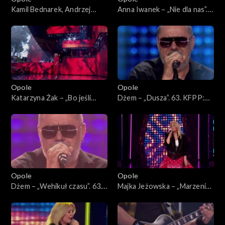
Kamil Bednarek, Andrzej
Anna Iwanek – „Nie dla nas”.
Krzywy i Patrycja Markowska
63. KFPP: Koncert
– „Fale”. 63. KFPP: Koncert
„Premiery”
„Premiery”
Opole
Opole
Katarzyna Żak – „Bo jeśli
Dżem – „Dusza”. 63. KFPP:
miłość ma kres”. 63. KFPP:
Koncert „SuperJedynki”
Koncert „Premiery”
Opole
Opole
Dżem – „Wehikuł czasu”. 63.
Majka Jeżowska – „Marzenia
KFPP: Koncert
się spełniają”, „A wolę moją
„SuperJedynki”
mamę”. 63. KFPP: Koncert
„SuperJedynki”