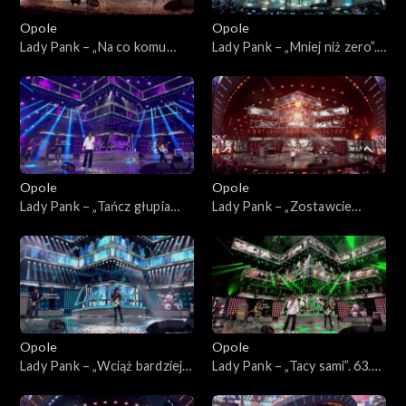
Opole
Opole
Lady Pank – „Na co komu
Lady Pank – „Mniej niż zero”.
dziś”. 63. KFPP: Jubileusz 45-
63. KFPP: Jubileusz 45-lecia
lecia zespołu Lady Pank
zespołu Lady Pank
Opole
Opole
Lady Pank – „Tańcz głupia
Lady Pank – „Zostawcie
tańcz”. 63. KFPP: Jubileusz
Titanica”. 63. KFPP: Jubileusz
45-lecia zespołu Lady Pank
45-lecia zespołu Lady Pank
Opole
Opole
Lady Pank – „Wciąż bardziej
Lady Pank – „Tacy sami”. 63.
obcy”. 63. KFPP: Jubileusz
KFPP: Jubileusz 45-lecia
45-lecia zespołu Lady Pank
zespołu Lady Pank