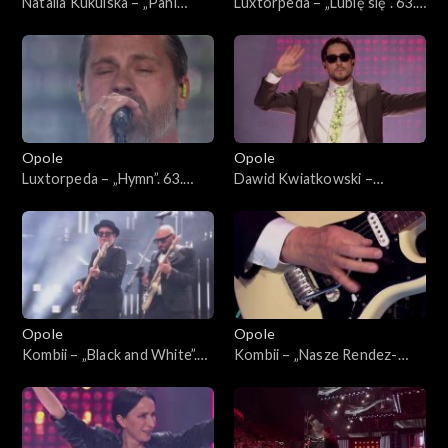
Natalia Kukulska – „Pani
Luxtorpeda – „Lubię się”. 63.
Perfect”, „Decymy”, „Im
KFPP: Koncert
więcej Ciebie tym mniej”,
„SuperJedynki”
„Kobieta”, „W biegu”,
„Dobrostan”, „Światło”, „Sexi
flexi”. 63. KFPP: Koncert
„SuperJedynki”
Opole
Opole
Luxtorpeda – „Hymn”. 63.
Dawid Kwiatkowski –
KFPP: Koncert
„Proszę tańcz”, „Pali się
„SuperJedynki”
niebo”, „Proste”. 63. KFPP:
Koncert „SuperJedynki”
Opole
Opole
Kombii – „Black and White”.
Kombii – „Nasze Rendez-
63. KFPP: Koncert
vous”. 63. KFPP: Koncert
„SuperJedynki”
„SuperJedynki”