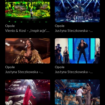
2”
Opole
Opole
Vienio & Kosi – „Inspiracje”.
Justyna Steczkowska –
63. KFPP: Koncert „Hip-hop.
„Gaja”. 63. KFPP: Koncert
Jedno podwórko 2”
„Premiery”
Opole
Opole
Justyna Steczkowska –
Justyna Steczkowska –
„Nieznany raj”, „Poznam
„Witch Tarohoro”, „Ty
siebie”, „Domek z kart”. 63.
lustrem świata”, „Każda fala
KFPP: Koncert „Premiery”
znajdzie brzeg”. 63. KFPP:
Koncert „Premiery”