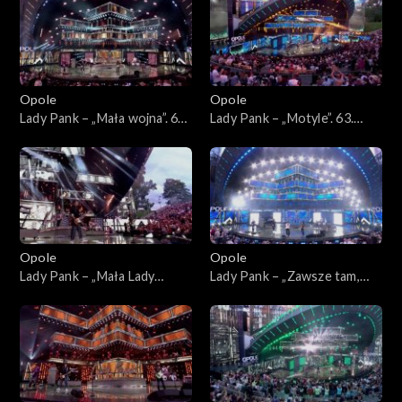
Opole
Opole
Lady Pank – „Mała wojna”. 63.
Lady Pank – „Motyle”. 63.
KFPP: Jubileusz 45-lecia
KFPP: Jubileusz 45-lecia
zespołu Lady Pank
zespołu Lady Pank
Opole
Opole
Lady Pank – „Mała Lady
Lady Pank – „Zawsze tam,
Punk”. 63. KFPP: Jubileusz
gdzie Ty”. 63. KFPP:
45-lecia zespołu Lady Pank
Jubileusz 45-lecia zespołu
Lady Pank