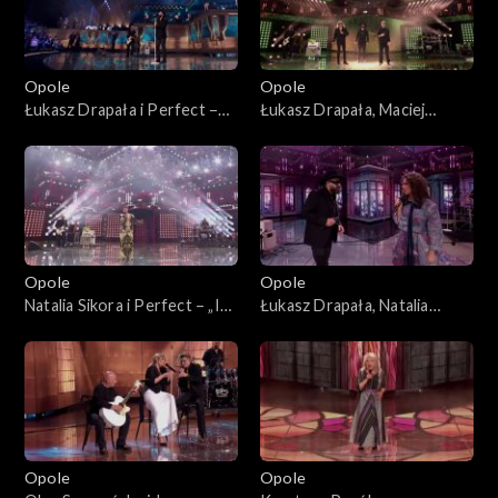
Opole
Opole
Łukasz Drapała i Perfect –
Łukasz Drapała, Maciej
„Nie płacz Ewka”. 63. KFPP:
Balcar, Kuba Badach i Perfect
Koncert „Autobiografia.
– „Autobiografia”. 63. KFPP:
Jubileusz Bogdana Olewicza”
Koncert „Autobiografia.
Jubileusz Bogdana Olewicza”
Opole
Opole
Natalia Sikora i Perfect – „Idź
Łukasz Drapała, Natalia
precz”. 63. KFPP: Koncert
Kukulska i Perfect –
„Autobiografia. Jubileusz
„Niewiele ci mogę dać”. 63.
Bogdana Olewicza”
KFPP: Koncert
„Autobiografia. Jubileusz
Bogdana Olewicza”
Opole
Opole