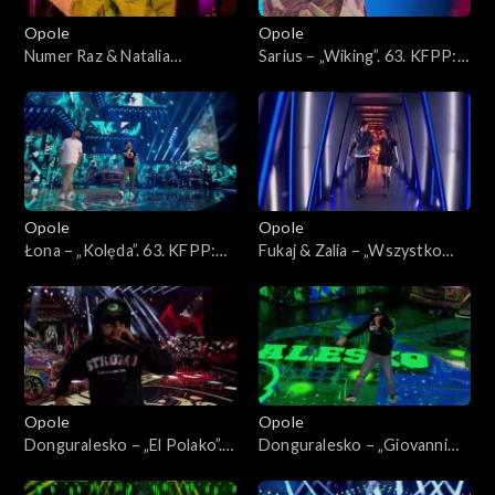
Opole
Opole
Numer Raz & Natalia
Sarius – „Wiking”. 63. KFPP:
Kukulska – „Szczęście”. 63.
Koncert „Hip-hop. Jedno
KFPP: Koncert „Hip-hop.
podwórko 2”
Jedno podwórko 2”
Opole
Opole
Łona – „Kolęda”. 63. KFPP:
Fukaj & Zalia – „Wszystko
Koncert „Hip-hop. Jedno
znika przy tobie”. 63. KFPP:
podwórko 2”
Koncert „Hip-hop. Jedno
podwórko 2”
Opole
Opole
Donguralesko – „El Polako”.
Donguralesko – „Giovanni
63. KFPP: Koncert „Hip-hop.
dziadzia”. 63. KFPP: Koncert
Jedno podwórko 2”
„Hip-hop. Jedno podwórko