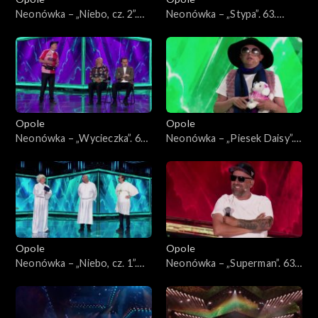
Neonówka – „Niebo, cz. 2”.
Neonówka – „Stypa”. 63.
63. KFPP: 26 lat kabaretu
KFPP: 26 lat kabaretu Neo-
Neo-Nówka
Nówka
Opole
Opole
Neonówka – „Wycieczka”. 63.
Neonówka – „Piesek Daisy”.
KFPP: 26 lat kabaretu Neo-
63. KFPP: 26 lat kabaretu
Nówka
Neo-Nówka
Opole
Opole
Neonówka – „Niebo, cz. 1”.
Neonówka – „Superman”. 63.
63. KFPP: 26 lat kabaretu
KFPP: 26 lat kabaretu Neo-
Neo-Nówka
Nówka