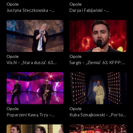
Opole
Opole
Justyna Steczkowska –
Darya i Fabijański –
„Dziewczyna szamana”, „Za
„Nieidealna”. 63. KFPP:
karę”, Oko za oko”, „Stu
Koncert „Premiery”
policjantów”. 63. KFPP:
Koncert „Premiery”
Opole
Opole
Vix.N – „Stara dusza”. 63.
Sargis – „Ziemia”. 63. KFPP:
KFPP: Koncert „Premiery”
Koncert „Premiery”
Opole
Opole
Poparzeni Kawą Trzy –
Kuba Szmajkowski – „Porto”.
„Twoje oczy”. 63. KFPP:
63. KFPP: Koncert
Koncert „Premiery”
„Premiery”