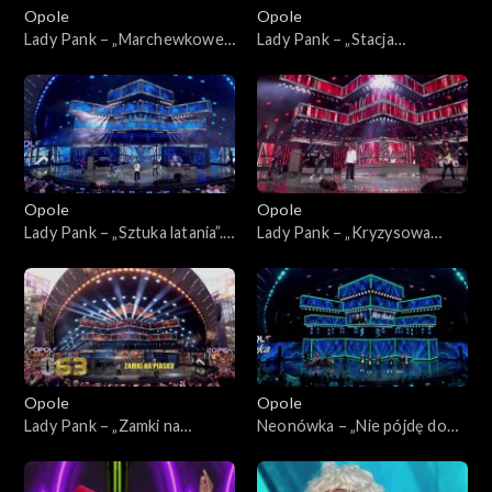
Opole
Opole
Lady Pank – „Marchewkowe
Lady Pank – „Stacja
pole”. 63. KFPP: Jubileusz 45-
Warszawa”. 63. KFPP:
lecia zespołu Lady Pank
Jubileusz 45-lecia zespołu
Lady Pank
Opole
Opole
Lady Pank – „Sztuka latania”.
Lady Pank – „Kryzysowa
63. KFPP: Jubileusz 45-lecia
narzeczona”. 63. KFPP:
zespołu Lady Pank
Jubileusz 45-lecia zespołu
Lady Pank
Opole
Opole
Lady Pank – „Zamki na
Neonówka – „Nie pójdę do
piasku”. 63. KFPP: Jubileusz
nieba”. 63. KFPP: 26 lat
45-lecia zespołu Lady Pank
kabaretu Neo-Nówka