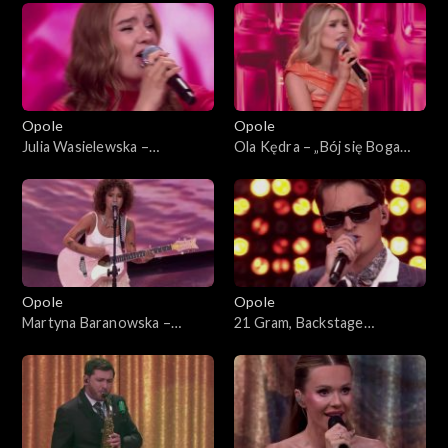
„Debiuty”
Opole
Opole
Julia Wasielewska –
Ola Kędra – „Bój się Boga
„Chciałabym Ci powiedzieć”.
dziewczyno”. 63. KFPP:
63. KFPP: Koncert „Debiuty”
Koncert „Debiuty”
Opole
Opole
Martyna Baranowska –
21 Gram, Backstage
„Serce”. 63. KFPP: Koncert
Brassband – „Może tak miało
„Debiuty”
być”. 63. KFPP: Koncert
„Debiuty”