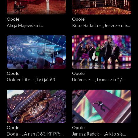
Bogdana Olewicza”
Opole
Opole
Alicja Majewska i
Kuba Badach – „Jeszcze nie
Włodzimierz Korcz –
czas”. 63. KFPP: Koncert
„Pamiętam Ciebie z tamtych
„Autobiografia. Jubileusz
lat”. 63. KFPP: Koncert
Bogdana Olewicza”
„Autobiografia. Jubileusz
Bogdana Olewicza”
Opole
Opole
Golden Life – „Ty i ja”. 63.
Universe – „Ty masz to” /
KFPP: Koncert
„Głupia żaba”. 63. KFPP:
„Autobiografia. Jubileusz
Koncert „Autobiografia.
Bogdana Olewicza”
Jubileusz Bogdana Olewicza”
Opole
Opole
Doda – „A nana”. 63. KFPP:
Janusz Radek – „A kto się