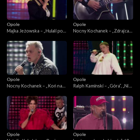
Opole
Opole
Majka Jeżowska – „Hulali po
Nocny Kochanek – „Zdrajca
polu”. 63. KFPP: Koncert
metalu”. 63. KFPP: Koncert
„SuperJedynki”
„SuperJedynki”
Opole
Opole
Nocny Kochanek – „Koń na
Ralph Kaminski – „Góra”, „Nie
białym rycerzu”. 63. KFPP:
bój się na zapas”, „Bal u
Koncert „SuperJedynki”
Rafała”. 63. KFPP: Koncert
„SuperJedynki”
Opole
Opole