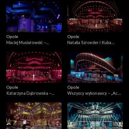
będzie...”. Koncert w hołdzie
będzie...”. Koncert w hołdzie
Magdzie Umer i Agnieszce
Magdzie Umer i Agnieszce
Osieckiej
Osieckiej
Opole
Opole
Maciej Musiałowski –
Natalia Szroeder i Kuba
„Portofino”. 63. KFPP:
Badach – „W żółtych
„Kiedy mnie już nie będzie...”.
płomieniach liści”. 63. KFPP:
Koncert w hołdzie Magdzie
„Kiedy mnie już nie będzie...”.
Umer i Agnieszce Osieckiej
Koncert w hołdzie Magdzie
Umer i Agnieszce Osieckiej
Opole
Opole
Katarzyna Dąbrowska –
Wszyscy wykonawcy – „Ach
„Niech żyje bal”. 63. KFPP:
panie, panowie”. 63. KFPP:
„Kiedy mnie już nie będzie...”.
„Kiedy mnie już nie będzie...”.
Koncert w hołdzie Magdzie
Koncert w hołdzie Magdzie
Umer i Agnieszce Osieckiej
Umer i Agnieszce Osieckiej