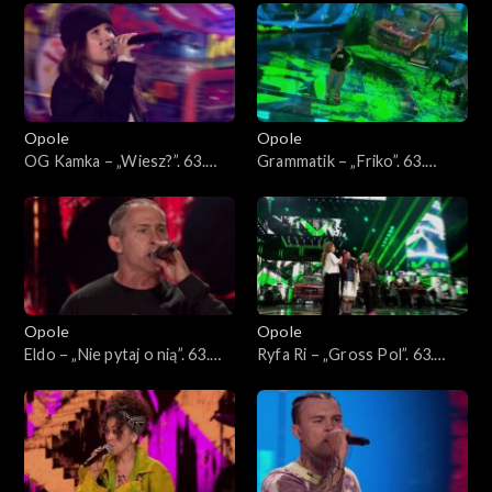
„Hip-hop. Jedno podwórko
63. KFPP: Koncert „Hip-hop.
2”
Jedno podwórko 2”
Opole
Opole
OG Kamka – „Wiesz?”. 63.
Grammatik – „Friko”. 63.
KFPP: Koncert „Hip-hop.
KFPP: Koncert „Hip-hop.
Jedno podwórko 2”
Jedno podwórko 2”
Opole
Opole
Eldo – „Nie pytaj o nią”. 63.
Ryfa Ri – „Gross Pol”. 63.
KFPP: Koncert „Hip-hop.
KFPP: Koncert „Hip-hop.
Jedno podwórko 2”
Jedno podwórko 2”