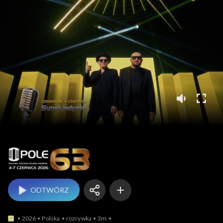
Opole
ODTWÓRZ
2026
Polska
rozrywka
3m