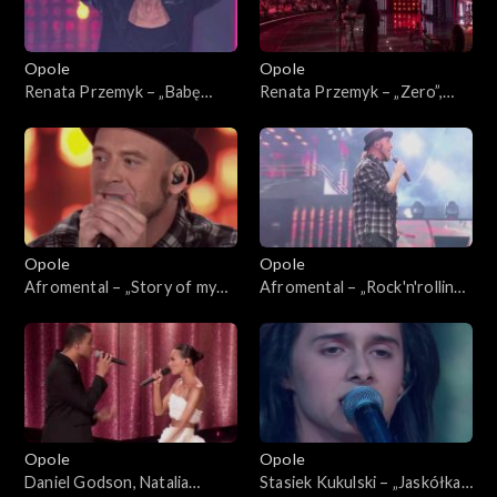
Opole
Opole
Renata Przemyk – „Babę
Renata Przemyk – „Zero”,
zesłał Bóg”. 63. KFPP:
„Kochana”. 63. KFPP:
Koncert „SuperJedynki”
Koncert „SuperJedynki”
Opole
Opole
Afromental – „Story of my
Afromental – „Rock'n'rolling
life”. 63. KFPP: Koncert
love”. 63. KFPP: Koncert
„SuperJedynki”
„SuperJedynki”
Opole
Opole
Daniel Godson, Natalia
Stasiek Kukulski – „Jaskółka”.