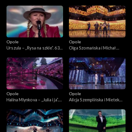
Koncert „Autobiografia.
kocha w Tobie”. 63. KFPP:
Jubileusz Bogdana Olewicza”
Koncert „Autobiografia.
Jubileusz Bogdana Olewicza”
Opole
Opole
Urszula – „Rysa na szkle”. 63.
Olga Szomańska i Michał
KFPP: Koncert
Lech – „Żegnaj lato na rok”.
„Autobiografia. Jubileusz
63. KFPP: Koncert
Bogdana Olewicza”
„Autobiografia. Jubileusz
Bogdana Olewicza”
Opole
Opole
Halina Mlynkova – „Julia i ja”.
Alicja Szemplińska i Mietek
63. KFPP: Koncert
Szcześniak – „Moje jedyne
„Autobiografia. Jubileusz
marzenie”. 63. KFPP:
Bogdana Olewicza”
Koncert „Autobiografia.
Jubileusz Bogdana Olewicza”