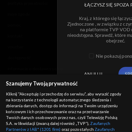
polityka prywatności
ŁĄCZYSZ SIĘ SPOZA 
moje zgody
Kraj, z którego się łączys
Zjednoczone , w związku z czy
pomoc
na platformie TVP VOD
nieodstępna. Sprawdź, które m
kontakt
obejrzeć.
voucher
Nie pokazuj pon
dostępność
informacje o dostawcy usług
ANULUJ
SP
Szanujemy Twoją prywatność
Kliknij "Akceptuję i przechodzę do serwisu", aby wyrazić zgody
na korzystanie z technologii automatycznego śledzenia i
zbierania danych, dostęp do informacji na Twoim urządzeniu
końcowym i ich przechowywanie oraz na przetwarzanie
Twoich danych osobowych przez nas, czyli Telewizję Polską
S.A. w likwidacji (zwaną dalej również „TVP”),
Zaufanych
Partnerów z IAB* (1201 firm)
oraz pozostałych
Zaufanych