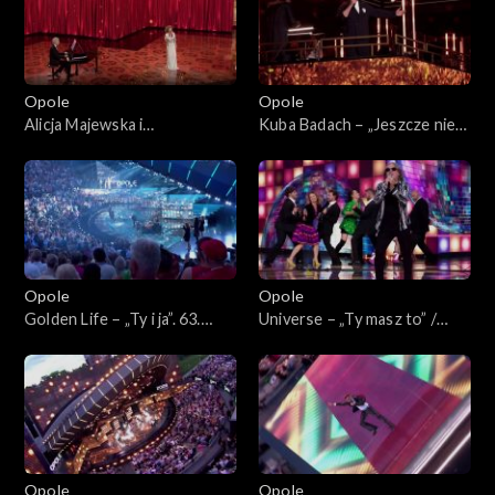
Bogdana Olewicza”
„Autobiografia. Jubileusz
Bogdana Olewicza”
Opole
Opole
Alicja Majewska i
Kuba Badach – „Jeszcze nie
Włodzimierz Korcz –
czas”. 63. KFPP: Koncert
„Pamiętam Ciebie z tamtych
„Autobiografia. Jubileusz
lat”. 63. KFPP: Koncert
Bogdana Olewicza”
„Autobiografia. Jubileusz
Bogdana Olewicza”
Opole
Opole
Golden Life – „Ty i ja”. 63.
Universe – „Ty masz to” /
KFPP: Koncert
„Głupia żaba”. 63. KFPP:
„Autobiografia. Jubileusz
Koncert „Autobiografia.
Bogdana Olewicza”
Jubileusz Bogdana Olewicza”
Opole
Opole