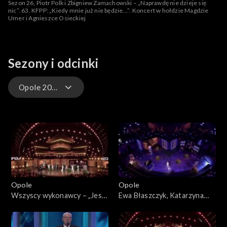
Sezon 26, Piotr Polk i Zbigniew Zamachowski – „Naprawdę nie dzieje się
nic”. 63. KFPP: „Kiedy mnie już nie będzie...”. Koncert w hołdzie Magdzie
Umer i Agnieszce Osieckiej
Sezony i odcinki
Opole 2026 – występy
Opole 2026
Opole 2026 – występy
Opole 2025
Opole
Opole
Opole 2025 – występy
Wszyscy wykonawcy – „Jest
Ewa Błaszczyk, Katarzyna
cudnie”. 63. KFPP: „Kiedy
Dąbrowska, Olga Bończyk –
Opole 2024
mnie już nie będzie...”.
„Kiedy mnie już nie będzie”.