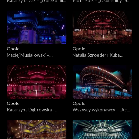
Katarzyna Żak – „Gorzko mi”.
Piotr Polk – „Okularnicy”. 63.
63. KFPP: „Kiedy mnie już nie
KFPP: „Kiedy mnie już nie
będzie...”. Koncert w hołdzie
będzie...”. Koncert w hołdzie
Magdzie Umer i Agnieszce
Magdzie Umer i Agnieszce
Osieckiej
Osieckiej
Opole
Opole
Maciej Musiałowski –
Natalia Szroeder i Kuba
„Portofino”. 63. KFPP:
Badach – „W żółtych
„Kiedy mnie już nie będzie...”.
płomieniach liści”. 63. KFPP:
Koncert w hołdzie Magdzie
„Kiedy mnie już nie będzie...”.
Umer i Agnieszce Osieckiej
Koncert w hołdzie Magdzie
Umer i Agnieszce Osieckiej
Opole
Opole
Katarzyna Dąbrowska –
Wszyscy wykonawcy – „Ach
„Niech żyje bal”. 63. KFPP:
panie, panowie”. 63. KFPP:
„Kiedy mnie już nie będzie...”.
„Kiedy mnie już nie będzie...”.
Koncert w hołdzie Magdzie
Koncert w hołdzie Magdzie
Umer i Agnieszce Osieckiej
Umer i Agnieszce Osieckiej