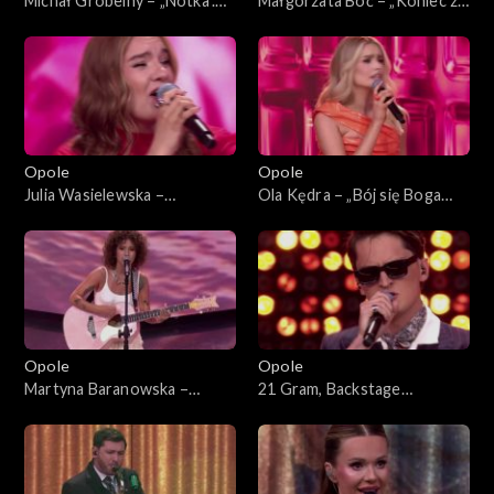
Michał Grobelny – „Notka”.
Małgorzata Boć – „Koniec z
63. KFPP: Koncert „Debiuty”
planem”. 63. KFPP: Koncert
„Debiuty”
Opole
Opole
Julia Wasielewska –
Ola Kędra – „Bój się Boga
„Chciałabym Ci powiedzieć”.
dziewczyno”. 63. KFPP:
63. KFPP: Koncert „Debiuty”
Koncert „Debiuty”
Opole
Opole
Martyna Baranowska –
21 Gram, Backstage
„Serce”. 63. KFPP: Koncert
Brassband – „Może tak miało
„Debiuty”
być”. 63. KFPP: Koncert
„Debiuty”