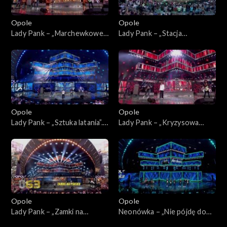
Opole
Opole
Lady Pank – „Marchewkowe
Lady Pank – „Stacja
pole”. 63. KFPP: Jubileusz 45-
Warszawa”. 63. KFPP:
lecia zespołu Lady Pank
Jubileusz 45-lecia zespołu
Lady Pank
Opole
Opole
Lady Pank – „Sztuka latania”.
Lady Pank – „Kryzysowa
63. KFPP: Jubileusz 45-lecia
narzeczona”. 63. KFPP:
zespołu Lady Pank
Jubileusz 45-lecia zespołu
Lady Pank
Opole
Opole
Lady Pank – „Zamki na
Neonówka – „Nie pójdę do
piasku”. 63. KFPP: Jubileusz
nieba”. 63. KFPP: 26 lat