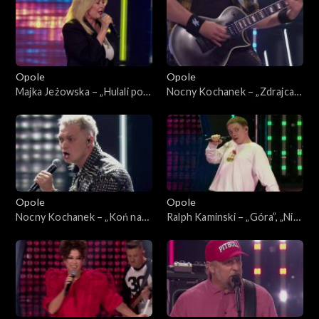
„SuperJedynki”
Opole
Opole
Majka Jeżowska – „Hulali po
Nocny Kochanek – „Zdrajca
polu”. 63. KFPP: Koncert
metalu”. 63. KFPP: Koncert
„SuperJedynki”
„SuperJedynki”
Opole
Opole
Nocny Kochanek – „Koń na
Ralph Kaminski – „Góra”, „Nie
białym rycerzu”. 63. KFPP:
bój się na zapas”, „Bal u
Koncert „SuperJedynki”
Rafała”. 63. KFPP: Koncert
„SuperJedynki”