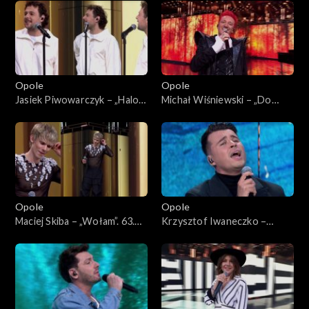
Koncert „Premiery”
„Premiery”
Opole
Opole
Jasiek Piwowarczyk – „Halo
Michał Wiśniewski – „Do
Houston”. 63. KFPP: Koncert
moich dzieci”. 63. KFPP:
„Premiery”
Koncert „Premiery”
Opole
Opole
Maciej Skiba – „Wołam”. 63.
Krzysztof Iwaneczko –
KFPP: Koncert „Premiery”
„Zatrzymaj się”. 63. KFPP:
Koncert „Premiery”