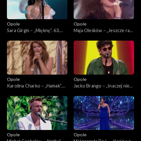
Opole
Opole
Sara Girgis – „Mięknę”. 63.
Maja Oleśków – „Jeszcze raz”.
KFPP: Koncert „Debiuty”
63. KFPP: Koncert „Debiuty”
Opole
Opole
Karolina Charko – „Hamak”.
Jacko Brango – „Inaczej nie
63. KFPP: Koncert „Debiuty”
umiem”. 63. KFPP: Koncert
„Debiuty”
Opole
Opole