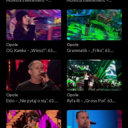
Molesta Ewenement –
Molesta Ewenement –
„Powrót”. 63. KFPP: Koncert
„Wiedziałem, że tak będzie”.
„Hip-hop. Jedno podwórko
63. KFPP: Koncert „Hip-hop.
2”
Jedno podwórko 2”
Opole
Opole
OG Kamka – „Wiesz?”. 63.
Grammatik – „Friko”. 63.
KFPP: Koncert „Hip-hop.
KFPP: Koncert „Hip-hop.
Jedno podwórko 2”
Jedno podwórko 2”
Opole
Opole
Eldo – „Nie pytaj o nią”. 63.
Ryfa Ri – „Gross Pol”. 63.
KFPP: Koncert „Hip-hop.
KFPP: Koncert „Hip-hop.
Jedno podwórko 2”
Jedno podwórko 2”