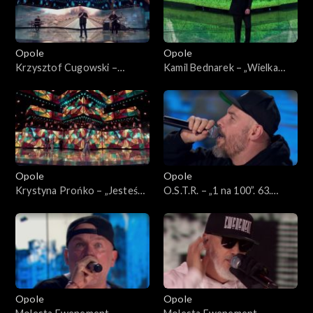
Jubileusz Bogdana Olewicza”
Opole
Opole
Krzysztof Cugowski –
Kamil Bednarek – „Wielka
„Ratujmy co się da”. 63. KFPP:
miłość”. 63. KFPP: Koncert
Koncert „Autobiografia.
„Autobiografia. Jubileusz
Jubileusz Bogdana Olewicza”
Bogdana Olewicza”
Opole
Opole
Krystyna Prońko – „Jesteś
O.S.T.R. – „1 na 100”. 63.
lekiem na całe zło”. 63. KFPP:
KFPP: Koncert „Hip-hop.
Koncert „Autobiografia.
Jedno podwórko 2”
Jubileusz Bogdana Olewicza”
Opole
Opole