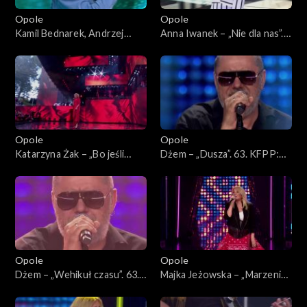
Opole
Opole
Kamil Bednarek, Andrzej
Anna Iwanek – „Nie dla nas”.
Krzywy i Patrycja Markowska
63. KFPP: Koncert
– „Fale”. 63. KFPP: Koncert
„Premiery”
„Premiery”
Opole
Opole
Katarzyna Żak – „Bo jeśli
Dżem – „Dusza”. 63. KFPP:
miłość ma kres”. 63. KFPP:
Koncert „SuperJedynki”
Koncert „Premiery”
Opole
Opole
Dżem – „Wehikuł czasu”. 63.
Majka Jeżowska – „Marzenia
KFPP: Koncert
się spełniają”, „A wolę moją
„SuperJedynki”
mamę”. 63. KFPP: Koncert