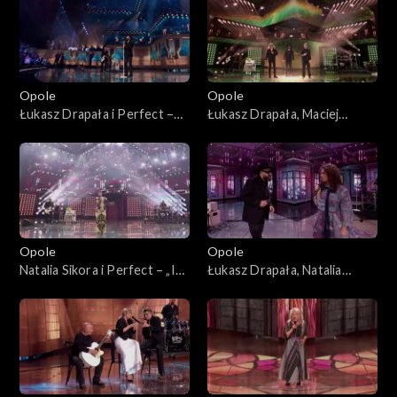
Opole
Opole
Łukasz Drapała i Perfect –
Łukasz Drapała, Maciej
„Nie płacz Ewka”. 63. KFPP:
Balcar, Kuba Badach i Perfect
Koncert „Autobiografia.
– „Autobiografia”. 63. KFPP:
Jubileusz Bogdana Olewicza”
Koncert „Autobiografia.
Jubileusz Bogdana Olewicza”
Opole
Opole
Natalia Sikora i Perfect – „Idź
Łukasz Drapała, Natalia
precz”. 63. KFPP: Koncert
Kukulska i Perfect –
„Autobiografia. Jubileusz
„Niewiele ci mogę dać”. 63.
Bogdana Olewicza”
KFPP: Koncert
„Autobiografia. Jubileusz
Bogdana Olewicza”