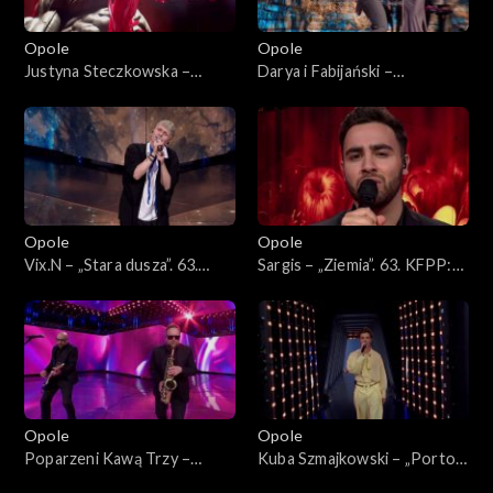
Opole
Opole
Justyna Steczkowska –
Darya i Fabijański –
„Dziewczyna szamana”, „Za
„Nieidealna”. 63. KFPP:
karę”, Oko za oko”, „Stu
Koncert „Premiery”
policjantów”. 63. KFPP:
Koncert „Premiery”
Opole
Opole
Vix.N – „Stara dusza”. 63.
Sargis – „Ziemia”. 63. KFPP:
KFPP: Koncert „Premiery”
Koncert „Premiery”
Opole
Opole
Poparzeni Kawą Trzy –
Kuba Szmajkowski – „Porto”.
„Twoje oczy”. 63. KFPP:
63. KFPP: Koncert