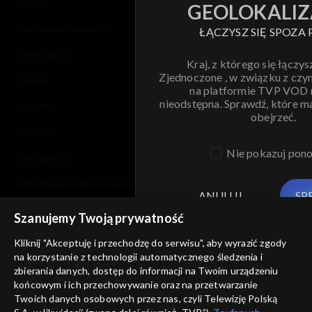
cennik
GEOLOKALIZ
polityka prywatności
ŁĄCZYSZ SIĘ SPOZA 
moje zgody
Kraj, z którego się łączys
Zjednoczone , w związku z czy
pomoc
na platformie TVP VOD
nieodstępna. Sprawdź, które m
kontakt
obejrzeć.
voucher
Nie pokazuj pon
dostępność
informacje o dostawcy usług
ANULUJ
SP
Szanujemy Twoją prywatność
Kliknij "Akceptuję i przechodzę do serwisu", aby wyrazić zgody
na korzystanie z technologii automatycznego śledzenia i
zbierania danych, dostęp do informacji na Twoim urządzeniu
końcowym i ich przechowywanie oraz na przetwarzanie
Twoich danych osobowych przez nas, czyli Telewizję Polską