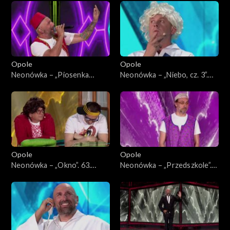
45-lecia zespołu Lady Pank
kabaretu Neo-Nówka
Opole
Opole
Neonówka – „Piosenka
Neonówka – „Niebo, cz. 3”.
turecka”. 63. KFPP: 26 lat
63. KFPP: 26 lat kabaretu
kabaretu Neo-Nówka
Neo-Nówka
Opole
Opole
Neonówka – „Okno”. 63.
Neonówka – „Przedszkole”.
KFPP: 26 lat kabaretu Neo-
63. KFPP: 26 lat kabaretu
Nówka
Neo-Nówka