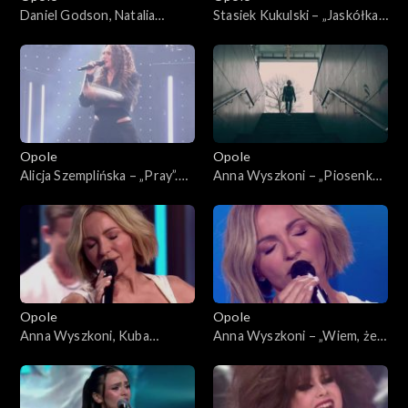
Daniel Godson, Natalia
Stasiek Kukulski – „Jaskółka”.
Szroeder – „Spójrz”. 63.
63. KFPP: Koncert „Debiuty”
KFPP: Koncert „Debiuty”
Opole
Opole
Alicja Szemplińska – „Pray”.
Anna Wyszkoni – „Piosenka
63. KFPP: Koncert „Debiuty”
młodych spadochroniarzy”.
63. KFPP: Koncert „Debiuty”
Opole
Opole
Anna Wyszkoni, Kuba
Anna Wyszkoni – „Wiem, że
Badach – „Czy ten pan i pani”.
jesteś tam”. 63. KFPP:
63. KFPP: Koncert „Debiuty”
Koncert „Debiuty”