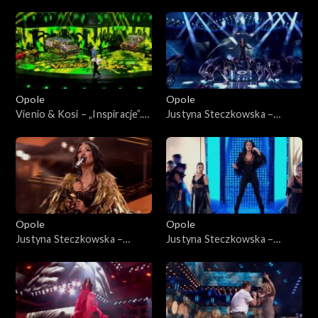
63. KFPP: Koncert „Hip-hop.
dziadzia”. 63. KFPP: Koncert
Jedno podwórko 2”
„Hip-hop. Jedno podwórko
2”
Opole
Opole
Vienio & Kosi – „Inspiracje”.
Justyna Steczkowska –
63. KFPP: Koncert „Hip-hop.
„Gaja”. 63. KFPP: Koncert
Jedno podwórko 2”
„Premiery”
Opole
Opole
Justyna Steczkowska –
Justyna Steczkowska –
„Nieznany raj”, „Poznam
„Witch Tarohoro”, „Ty
siebie”, „Domek z kart”. 63.
lustrem świata”, „Każda fala
KFPP: Koncert „Premiery”
znajdzie brzeg”. 63. KFPP:
Koncert „Premiery”