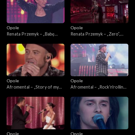
Opole
Opole
Renata Przemyk – „Babę
Renata Przemyk – „Zero”,
zesłał Bóg”. 63. KFPP:
„Kochana”. 63. KFPP:
Koncert „SuperJedynki”
Koncert „SuperJedynki”
Opole
Opole
Afromental – „Story of my
Afromental – „Rock'n'rolling
life”. 63. KFPP: Koncert
love”. 63. KFPP: Koncert
„SuperJedynki”
„SuperJedynki”
Opole
Opole