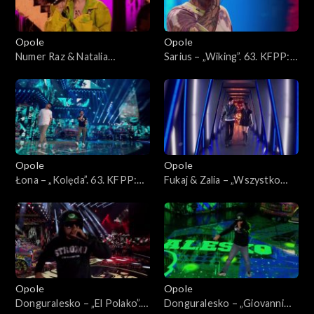
Opole
Opole
Numer Raz & Natalia
Sarius – „Wiking”. 63. KFPP:
Kukulska – „Szczęście”. 63.
Koncert „Hip-hop. Jedno
KFPP: Koncert „Hip-hop.
podwórko 2”
Jedno podwórko 2”
Opole
Opole
Łona – „Kolęda”. 63. KFPP:
Fukaj & Zalia – „Wszystko
Koncert „Hip-hop. Jedno
znika przy tobie”. 63. KFPP:
podwórko 2”
Koncert „Hip-hop. Jedno
podwórko 2”
Opole
Opole
Donguralesko – „El Polako”.
Donguralesko – „Giovanni