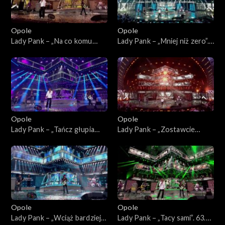
Opole
Opole
Lady Pank – „Na co komu
Lady Pank – „Mniej niż zero”.
dziś”. 63. KFPP: Jubileusz 45-
63. KFPP: Jubileusz 45-lecia
lecia zespołu Lady Pank
zespołu Lady Pank
Opole
Opole
Lady Pank – „Tańcz głupia
Lady Pank – „Zostawcie
tańcz”. 63. KFPP: Jubileusz
Titanica”. 63. KFPP: Jubileusz
45-lecia zespołu Lady Pank
45-lecia zespołu Lady Pank
Opole
Opole
Lady Pank – „Wciąż bardziej
Lady Pank – „Tacy sami”. 63.