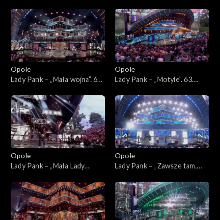
obcy”. 63. KFPP: Jubileusz
KFPP: Jubileusz 45-lecia
45-lecia zespołu Lady Pank
zespołu Lady Pank
Opole
Opole
Lady Pank – „Mała wojna”. 63.
Lady Pank – „Motyle”. 63.
KFPP: Jubileusz 45-lecia
KFPP: Jubileusz 45-lecia
zespołu Lady Pank
zespołu Lady Pank
Opole
Opole
Lady Pank – „Mała Lady
Lady Pank – „Zawsze tam,
Punk”. 63. KFPP: Jubileusz
gdzie Ty”. 63. KFPP:
45-lecia zespołu Lady Pank
Jubileusz 45-lecia zespołu
Lady Pank