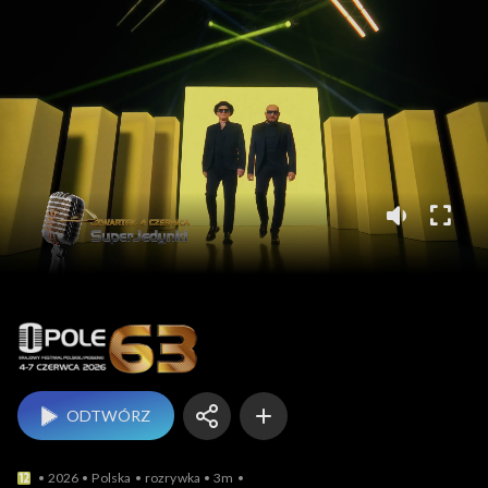
Opole
ODTWÓRZ
2026
Polska
rozrywka
3m