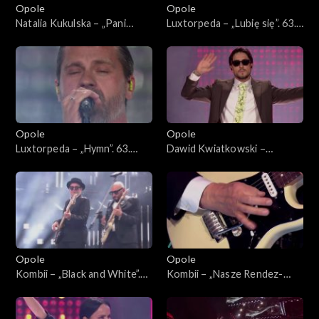
Opole
Opole
Natalia Kukulska – „Pani
Luxtorpeda – „Lubię się”. 63.
Perfect”, „Decymy”, „Im
KFPP: Koncert
więcej Ciebie tym mniej”,
„SuperJedynki”
„Kobieta”, „W biegu”,
„Dobrostan”, „Światło”, „Sexi
flexi”. 63. KFPP: Koncert
„SuperJedynki”
Opole
Opole
Luxtorpeda – „Hymn”. 63.
Dawid Kwiatkowski –
KFPP: Koncert
„Proszę tańcz”, „Pali się
„SuperJedynki”
niebo”, „Proste”. 63. KFPP:
Koncert „SuperJedynki”
Opole
Opole
Kombii – „Black and White”.
Kombii – „Nasze Rendez-
63. KFPP: Koncert
vous”. 63. KFPP: Koncert
„SuperJedynki”
„SuperJedynki”