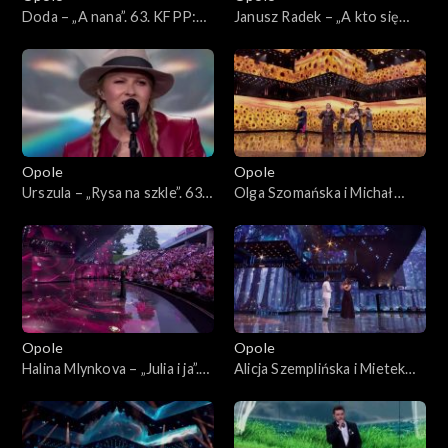
Doda – „A nana”. 63. KFPP:
Janusz Radek – „A kto się
Koncert „Autobiografia.
kocha w Tobie”. 63. KFPP:
Jubileusz Bogdana Olewicza”
Koncert „Autobiografia.
Jubileusz Bogdana Olewicza”
Opole
Opole
Urszula – „Rysa na szkle”. 63.
Olga Szomańska i Michał
KFPP: Koncert
Lech – „Żegnaj lato na rok”.
„Autobiografia. Jubileusz
63. KFPP: Koncert
Bogdana Olewicza”
„Autobiografia. Jubileusz
Bogdana Olewicza”
Opole
Opole
Halina Mlynkova – „Julia i ja”.
Alicja Szemplińska i Mietek
63. KFPP: Koncert
Szcześniak – „Moje jedyne
„Autobiografia. Jubileusz
marzenie”. 63. KFPP:
Bogdana Olewicza”
Koncert „Autobiografia.