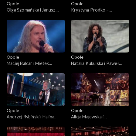
Opole
Opole
Olga Szomańska i Janusz
Krystyna Prońko –
Radek– „Kołysanka dla
„Modlitwa o miłość
nieznajomej”. 63. KFPP:
prawdziwą”. 63. KFPP:
Koncert „Autobiografia.
Koncert „Autobiografia.
Jubileusz Bogdana Olewicza”
Jubileusz Bogdana Olewicza”
Opole
Opole
Maciej Balcar i Mietek
Natalia Kukulska i Paweł
Szcześniak – „Niepokonani”.
Tomaszewski – „Tylko mnie
63. KFPP: Koncert
poproś do tańca”. 63. KFPP:
„Autobiografia. Jubileusz
Koncert „Autobiografia.
Bogdana Olewicza”
Jubileusz Bogdana Olewicza”
Opole
Opole
Andrzej Rybiński i Halina
Alicja Majewska i
Mlynkova – „Czas relaksu”.
Włodzimierz Korcz – „Na
63. KFPP: Koncert
przekór wszystkim będę
„Autobiografia. Jubileusz
spać”. 63. KFPP: Koncert