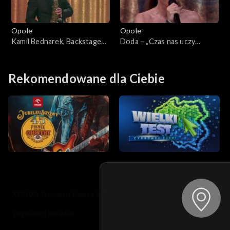
Opole
Opole
Kamil Bednarek, Backstage
Doda – „Czas nas uczy
Brassband – „Dzisiaj, jutro,
pogody”. 63. KFPP: Koncert
zawsze”. 63. KFPP: Koncert
„Debiuty”
„Debiuty”
Rekomendowane dla Ciebie
© 2026 Telewizja Polska S.A. w likwidacji
regulamin serwisu