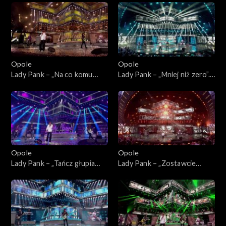
„Kiedy mnie już nie będzie...”.
„Kiedy mnie już nie będzie...”.
Koncert w hołdzie Magdzie
Koncert w hołdzie Magdzie
Umer i Agnieszce Osieckiej
Umer i Agnieszce Osieckiej
Opole
Opole
Lady Pank – „Na co komu
Lady Pank – „Mniej niż zero”.
dziś”. 63. KFPP: Jubileusz 45-
63. KFPP: Jubileusz 45-lecia
lecia zespołu Lady Pank
zespołu Lady Pank
Opole
Opole
Lady Pank – „Tańcz głupia
Lady Pank – „Zostawcie
tańcz”. 63. KFPP: Jubileusz
Titanica”. 63. KFPP: Jubileusz
45-lecia zespołu Lady Pank
45-lecia zespołu Lady Pank