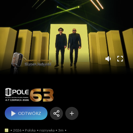
Opole
ODTWÓRZ
2026
Polska
rozrywka
3m