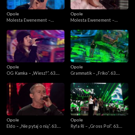
Opole
Opole
Molesta Ewenement –
Molesta Ewenement –
„Powrót”. 63. KFPP: Koncert
„Wiedziałem, że tak będzie”.
„Hip-hop. Jedno podwórko
63. KFPP: Koncert „Hip-hop.
2”
Jedno podwórko 2”
Opole
Opole
OG Kamka – „Wiesz?”. 63.
Grammatik – „Friko”. 63.
KFPP: Koncert „Hip-hop.
KFPP: Koncert „Hip-hop.
Jedno podwórko 2”
Jedno podwórko 2”
Opole
Opole
Eldo – „Nie pytaj o nią”. 63.
Ryfa Ri – „Gross Pol”. 63.
KFPP: Koncert „Hip-hop.
KFPP: Koncert „Hip-hop.