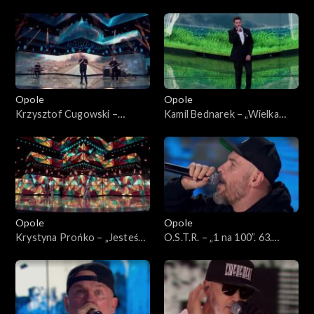
63. KFPP: Koncert
Szcześniak – „Moje jedyne
„Autobiografia. Jubileusz
marzenie”. 63. KFPP:
Bogdana Olewicza”
Koncert „Autobiografia.
Jubileusz Bogdana Olewicza”
Opole
Opole
Krzysztof Cugowski –
Kamil Bednarek – „Wielka
„Ratujmy co się da”. 63. KFPP:
miłość”. 63. KFPP: Koncert
Koncert „Autobiografia.
„Autobiografia. Jubileusz
Jubileusz Bogdana Olewicza”
Bogdana Olewicza”
Opole
Opole
Krystyna Prońko – „Jesteś
O.S.T.R. – „1 na 100”. 63.
lekiem na całe zło”. 63. KFPP:
KFPP: Koncert „Hip-hop.
Koncert „Autobiografia.
Jedno podwórko 2”
Jubileusz Bogdana Olewicza”