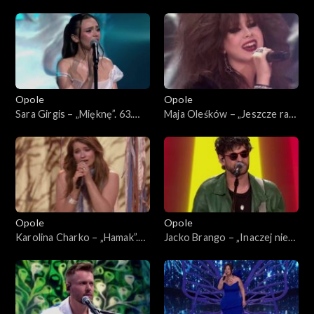
Badach – „Czy ten pan i pani”.
jesteś tam”. 63. KFPP:
63. KFPP: Koncert „Debiuty”
Koncert „Debiuty”
Opole
Opole
Sara Girgis – „Mięknę”. 63.
Maja Oleśków – „Jeszcze raz”.
KFPP: Koncert „Debiuty”
63. KFPP: Koncert „Debiuty”
Opole
Opole
Karolina Charko – „Hamak”.
Jacko Brango – „Inaczej nie
63. KFPP: Koncert „Debiuty”
umiem”. 63. KFPP: Koncert
„Debiuty”