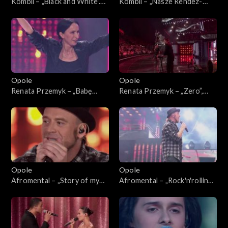
Kombii – „Black and White”.
Kombii – „Nasze Rendez-
63. KFPP: Koncert
vous”. 63. KFPP: Koncert
„SuperJedynki”
„SuperJedynki”
Opole
Opole
Renata Przemyk – „Babę
Renata Przemyk – „Zero”,
zesłał Bóg”. 63. KFPP:
„Kochana”. 63. KFPP:
Koncert „SuperJedynki”
Koncert „SuperJedynki”
Opole
Opole
Afromental – „Story of my
Afromental – „Rock'n'rolling
life”. 63. KFPP: Koncert
love”. 63. KFPP: Koncert
„SuperJedynki”
„SuperJedynki”