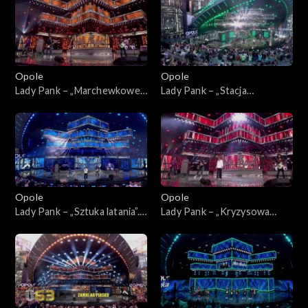
Lady Pank
Opole
Opole
Lady Pank – „Marchewkowe
Lady Pank – „Stacja
pole”. 63. KFPP: Jubileusz 45-
Warszawa”. 63. KFPP:
lecia zespołu Lady Pank
Jubileusz 45-lecia zespołu
Lady Pank
Opole
Opole
Lady Pank – „Sztuka latania”.
Lady Pank – „Kryzysowa
63. KFPP: Jubileusz 45-lecia
narzeczona”. 63. KFPP:
zespołu Lady Pank
Jubileusz 45-lecia zespołu
Lady Pank