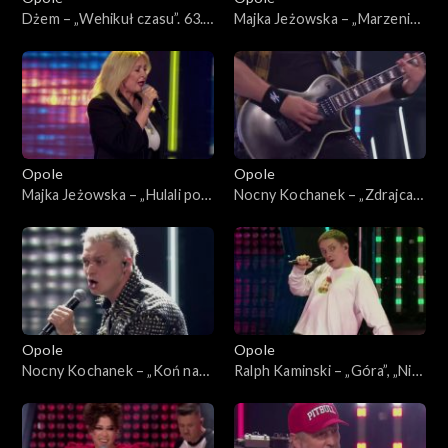
Dżem – „Wehikuł czasu”. 63.
Majka Jeżowska – „Marzenia
KFPP: Koncert
się spełniają”, „A wolę moją
„SuperJedynki”
mamę”. 63. KFPP: Koncert
„SuperJedynki”
Opole
Opole
Majka Jeżowska – „Hulali po
Nocny Kochanek – „Zdrajca
polu”. 63. KFPP: Koncert
metalu”. 63. KFPP: Koncert
„SuperJedynki”
„SuperJedynki”
Opole
Opole
Nocny Kochanek – „Koń na
Ralph Kaminski – „Góra”, „Nie
białym rycerzu”. 63. KFPP:
bój się na zapas”, „Bal u
Koncert „SuperJedynki”
Rafała”. 63. KFPP: Koncert
„SuperJedynki”