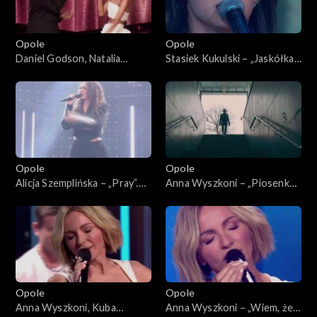
Opole
Opole
Daniel Godson, Natalia
Stasiek Kukulski – „Jaskółka”.
Szroeder – „Spójrz”. 63.
63. KFPP: Koncert „Debiuty”
KFPP: Koncert „Debiuty”
Opole
Opole
Alicja Szemplińska – „Pray”.
Anna Wyszkoni – „Piosenka
63. KFPP: Koncert „Debiuty”
młodych spadochroniarzy”.
63. KFPP: Koncert „Debiuty”
Opole
Opole
Anna Wyszkoni, Kuba
Anna Wyszkoni – „Wiem, że