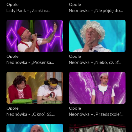
Opole
Opole
Lady Pank – „Zamki na
Neonówka – „Nie pójdę do
piasku”. 63. KFPP: Jubileusz
nieba”. 63. KFPP: 26 lat
45-lecia zespołu Lady Pank
kabaretu Neo-Nówka
Opole
Opole
Neonówka – „Piosenka
Neonówka – „Niebo, cz. 3”.
turecka”. 63. KFPP: 26 lat
63. KFPP: 26 lat kabaretu
kabaretu Neo-Nówka
Neo-Nówka
Opole
Opole
Neonówka – „Okno”. 63.
Neonówka – „Przedszkole”.
KFPP: 26 lat kabaretu Neo-
63. KFPP: 26 lat kabaretu
Nówka
Neo-Nówka