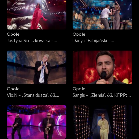
KFPP: Koncert „Premiery”
znajdzie brzeg”. 63. KFPP:
Koncert „Premiery”
Opole
Opole
Justyna Steczkowska –
Darya i Fabijański –
„Dziewczyna szamana”, „Za
„Nieidealna”. 63. KFPP:
karę”, Oko za oko”, „Stu
Koncert „Premiery”
policjantów”. 63. KFPP:
Koncert „Premiery”
Opole
Opole
Vix.N – „Stara dusza”. 63.
Sargis – „Ziemia”. 63. KFPP:
KFPP: Koncert „Premiery”
Koncert „Premiery”