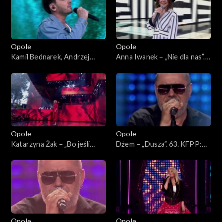
Opole
Opole
Kamil Bednarek, Andrzej
Anna Iwanek – „Nie dla nas”.
Krzywy i Patrycja Markowska
63. KFPP: Koncert
– „Fale”. 63. KFPP: Koncert
„Premiery”
„Premiery”
Opole
Opole
Katarzyna Żak – „Bo jeśli
Dżem – „Dusza”. 63. KFPP:
miłość ma kres”. 63. KFPP:
Koncert „SuperJedynki”
Koncert „Premiery”
Opole
Opole