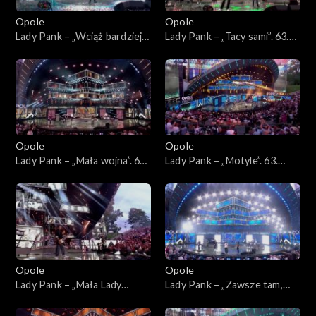
Opole
Opole
Lady Pank – „Wciąż bardziej
Lady Pank – „Tacy sami”. 63.
obcy”. 63. KFPP: Jubileusz
KFPP: Jubileusz 45-lecia
45-lecia zespołu Lady Pank
zespołu Lady Pank
Opole
Opole
Lady Pank – „Mała wojna”. 63.
Lady Pank – „Motyle”. 63.
KFPP: Jubileusz 45-lecia
KFPP: Jubileusz 45-lecia
zespołu Lady Pank
zespołu Lady Pank
Opole
Opole
Lady Pank – „Mała Lady
Lady Pank – „Zawsze tam,
Punk”. 63. KFPP: Jubileusz
gdzie Ty”. 63. KFPP:
45-lecia zespołu Lady Pank
Jubileusz 45-lecia zespołu