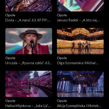
Opole
Opole
Doda – „A nana”. 63. KFPP:
Janusz Radek – „A kto się
Koncert „Autobiografia.
kocha w Tobie”. 63. KFPP:
Jubileusz Bogdana Olewicza”
Koncert „Autobiografia.
Jubileusz Bogdana Olewicza”
Opole
Opole
Urszula – „Rysa na szkle”. 63.
Olga Szomańska i Michał
KFPP: Koncert
Lech – „Żegnaj lato na rok”.
„Autobiografia. Jubileusz
63. KFPP: Koncert
Bogdana Olewicza”
„Autobiografia. Jubileusz
Bogdana Olewicza”
Opole
Opole
Halina Mlynkova – „Julia i ja”.
Alicja Szemplińska i Mietek