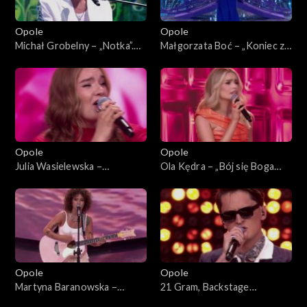
Opole
Opole
Michał Grobelny – „Notka”.
Małgorzata Boć – „Koniec z
63. KFPP: Koncert „Debiuty”
planem”. 63. KFPP: Koncert
„Debiuty”
Opole
Opole
Julia Wasielewska –
Ola Kędra – „Bój się Boga
„Chciałabym Ci powiedzieć”.
dziewczyno”. 63. KFPP:
63. KFPP: Koncert „Debiuty”
Koncert „Debiuty”
Opole
Opole
Martyna Baranowska –
21 Gram, Backstage
„Serce”. 63. KFPP: Koncert
Brassband – „Może tak miało