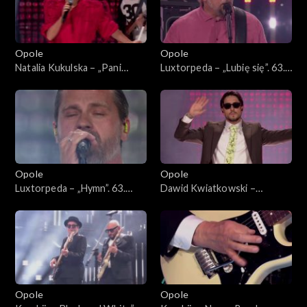
Opole
Opole
Natalia Kukulska – „Pani
Luxtorpeda – „Lubię się”. 63.
Perfect”, „Decymy”, „Im
KFPP: Koncert
więcej Ciebie tym mniej”,
„SuperJedynki”
„Kobieta”, „W biegu”,
„Dobrostan”, „Światło”, „Sexi
flexi”. 63. KFPP: Koncert
„SuperJedynki”
Opole
Opole
Luxtorpeda – „Hymn”. 63.
Dawid Kwiatkowski –
KFPP: Koncert
„Proszę tańcz”, „Pali się
„SuperJedynki”
niebo”, „Proste”. 63. KFPP:
Koncert „SuperJedynki”
Opole
Opole