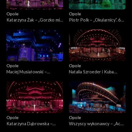
Opole
Opole
Katarzyna Żak – „Gorzko mi”.
Piotr Polk – „Okularnicy”. 63.
63. KFPP: „Kiedy mnie już nie
KFPP: „Kiedy mnie już nie
będzie...”. Koncert w hołdzie
będzie...”. Koncert w hołdzie
Magdzie Umer i Agnieszce
Magdzie Umer i Agnieszce
Osieckiej
Osieckiej
Opole
Opole
Maciej Musiałowski –
Natalia Szroeder i Kuba
„Portofino”. 63. KFPP:
Badach – „W żółtych
„Kiedy mnie już nie będzie...”.
płomieniach liści”. 63. KFPP:
Koncert w hołdzie Magdzie
„Kiedy mnie już nie będzie...”.
Umer i Agnieszce Osieckiej
Koncert w hołdzie Magdzie
Umer i Agnieszce Osieckiej
Opole
Opole
Katarzyna Dąbrowska –
Wszyscy wykonawcy – „Ach
„Niech żyje bal”. 63. KFPP:
panie, panowie”. 63. KFPP: