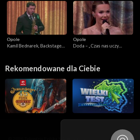
„Debiuty”
być”. 63. KFPP: Koncert
„Debiuty”
Opole
Opole
Kamil Bednarek, Backstage
Doda – „Czas nas uczy
Brassband – „Dzisiaj, jutro,
pogody”. 63. KFPP: Koncert
zawsze”. 63. KFPP: Koncert
„Debiuty”
„Debiuty”
Rekomendowane dla Ciebie
© 2026 Telewizja Polska S.A. w likwidacji