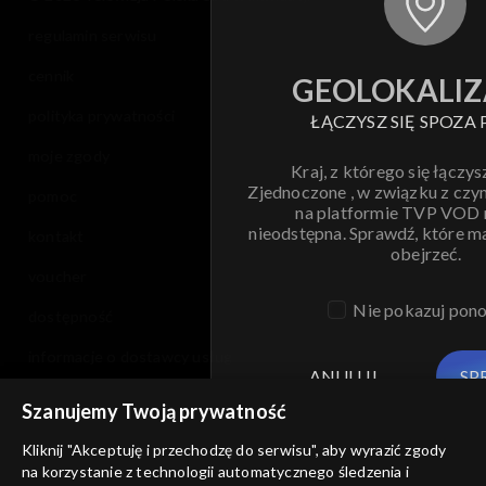
regulamin serwisu
cennik
GEOLOKALIZ
polityka prywatności
ŁĄCZYSZ SIĘ SPOZA 
moje zgody
Kraj, z którego się łączys
Zjednoczone , w związku z czy
pomoc
na platformie TVP VOD
nieodstępna. Sprawdź, które m
kontakt
obejrzeć.
voucher
Nie pokazuj pon
dostępność
informacje o dostawcy usług
ANULUJ
SP
Szanujemy Twoją prywatność
Kliknij "Akceptuję i przechodzę do serwisu", aby wyrazić zgody
na korzystanie z technologii automatycznego śledzenia i