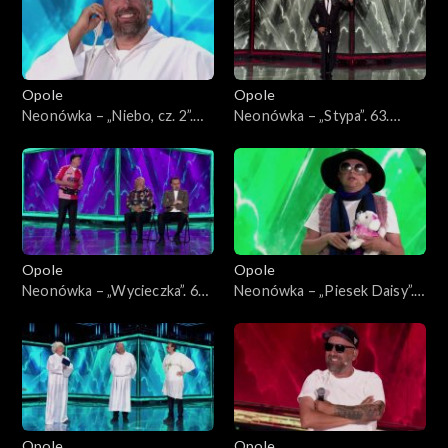
Opole
Opole
Neonówka – „Niebo, cz. 2”.
Neonówka – „Stypa”. 63.
63. KFPP: 26 lat kabaretu
KFPP: 26 lat kabaretu Neo-
Neo-Nówka
Nówka
Opole
Opole
Neonówka – „Wycieczka”. 63.
Neonówka – „Piesek Daisy”.
KFPP: 26 lat kabaretu Neo-
63. KFPP: 26 lat kabaretu
Nówka
Neo-Nówka
Opole
Opole