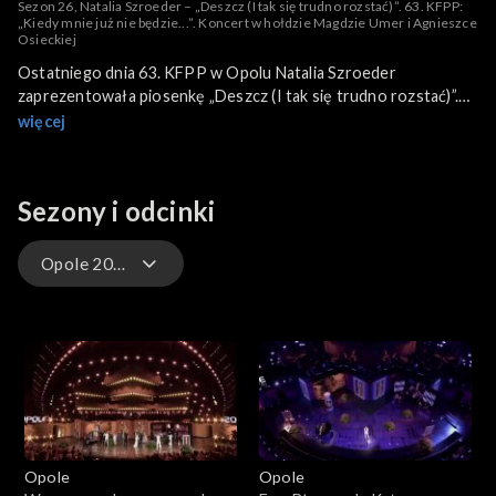
Sezon 26, Natalia Szroeder – „Deszcz (I tak się trudno rozstać)”. 63. KFPP:
„Kiedy mnie już nie będzie...”. Koncert w hołdzie Magdzie Umer i Agnieszce
Osieckiej
Ostatniego dnia 63. KFPP w Opolu Natalia Szroeder
zaprezentowała piosenkę „Deszcz (I tak się trudno rozstać)”.
Występ znalazł się w programie koncertu „Kiedy mnie już nie
więcej
będzie...” poświęconego Magdzie Umer i Agnieszce Osieckiej.
Szroeder ma już za sobą wiele opolskich występów, a
publiczność festiwalu zna ją zarówno z koncertów
Sezony i odcinki
konkursowych, jak i specjalnych.
Opole 2026 – występy
Opole 2026
Opole 2026 – występy
Opole 2025
Opole
Opole
Opole 2025 – występy