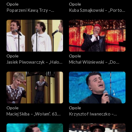
Opole
Opole
Poparzeni Kawą Trzy –
Kuba Szmajkowski – „Porto”.
„Twoje oczy”. 63. KFPP:
63. KFPP: Koncert
Koncert „Premiery”
„Premiery”
Opole
Opole
Jasiek Piwowarczyk – „Halo
Michał Wiśniewski – „Do
Houston”. 63. KFPP: Koncert
moich dzieci”. 63. KFPP:
„Premiery”
Koncert „Premiery”
Opole
Opole
Maciej Skiba – „Wołam”. 63.
Krzysztof Iwaneczko –
KFPP: Koncert „Premiery”
„Zatrzymaj się”. 63. KFPP:
Koncert „Premiery”