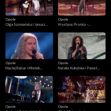
„Autobiografia. Jubileusz
Bogdana Olewicza”
Opole
Opole
Olga Szomańska i Janusz
Krystyna Prońko –
Radek– „Kołysanka dla
„Modlitwa o miłość
nieznajomej”. 63. KFPP:
prawdziwą”. 63. KFPP:
Koncert „Autobiografia.
Koncert „Autobiografia.
Jubileusz Bogdana Olewicza”
Jubileusz Bogdana Olewicza”
Opole
Opole
Maciej Balcar i Mietek
Natalia Kukulska i Paweł
Szcześniak – „Niepokonani”.
Tomaszewski – „Tylko mnie
63. KFPP: Koncert
poproś do tańca”. 63. KFPP:
„Autobiografia. Jubileusz
Koncert „Autobiografia.
Bogdana Olewicza”
Jubileusz Bogdana Olewicza”
Opole
Opole