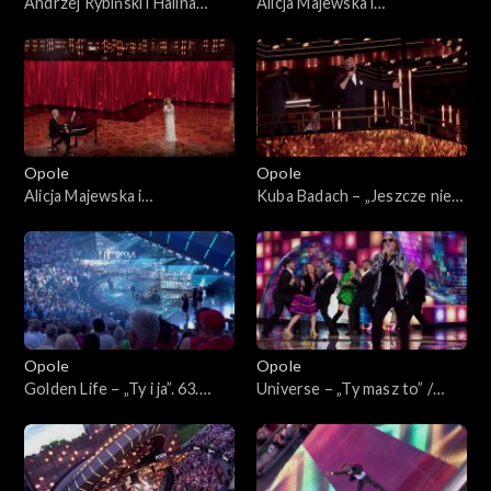
Andrzej Rybiński i Halina
Alicja Majewska i
Mlynkova – „Czas relaksu”.
Włodzimierz Korcz – „Na
63. KFPP: Koncert
przekór wszystkim będę
„Autobiografia. Jubileusz
spać”. 63. KFPP: Koncert
Bogdana Olewicza”
„Autobiografia. Jubileusz
Bogdana Olewicza”
Opole
Opole
Alicja Majewska i
Kuba Badach – „Jeszcze nie
Włodzimierz Korcz –
czas”. 63. KFPP: Koncert
„Pamiętam Ciebie z tamtych
„Autobiografia. Jubileusz
lat”. 63. KFPP: Koncert
Bogdana Olewicza”
„Autobiografia. Jubileusz
Bogdana Olewicza”
Opole
Opole
Golden Life – „Ty i ja”. 63.
Universe – „Ty masz to” /
KFPP: Koncert
„Głupia żaba”. 63. KFPP:
„Autobiografia. Jubileusz
Koncert „Autobiografia.
Bogdana Olewicza”
Jubileusz Bogdana Olewicza”