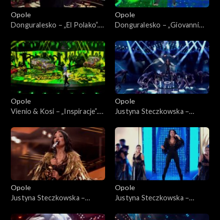
Opole
Opole
Donguralesko – „El Polako”.
Donguralesko – „Giovanni
63. KFPP: Koncert „Hip-hop.
dziadzia”. 63. KFPP: Koncert
Jedno podwórko 2”
„Hip-hop. Jedno podwórko
2”
Opole
Opole
Vienio & Kosi – „Inspiracje”.
Justyna Steczkowska –
63. KFPP: Koncert „Hip-hop.
„Gaja”. 63. KFPP: Koncert
Jedno podwórko 2”
„Premiery”
Opole
Opole
Justyna Steczkowska –
Justyna Steczkowska –
„Nieznany raj”, „Poznam
„Witch Tarohoro”, „Ty
siebie”, „Domek z kart”. 63.
lustrem świata”, „Każda fala