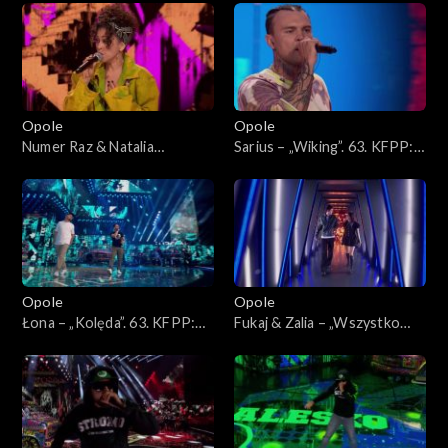
Jedno podwórko 2”
Jedno podwórko 2”
Opole
Opole
Numer Raz & Natalia
Sarius – „Wiking”. 63. KFPP:
Kukulska – „Szczęście”. 63.
Koncert „Hip-hop. Jedno
KFPP: Koncert „Hip-hop.
podwórko 2”
Jedno podwórko 2”
Opole
Opole
Łona – „Kolęda”. 63. KFPP:
Fukaj & Zalia – „Wszystko
Koncert „Hip-hop. Jedno
znika przy tobie”. 63. KFPP:
podwórko 2”
Koncert „Hip-hop. Jedno
podwórko 2”