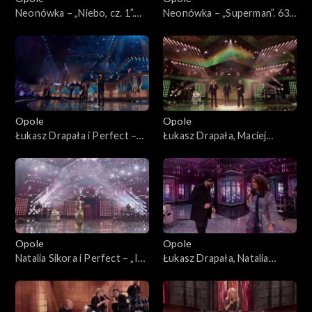
Neonówka – „Niebo, cz. 1”.
Neonówka – „Superman”. 63.
63. KFPP: 26 lat kabaretu
KFPP: 26 lat kabaretu Neo-
Neo-Nówka
Nówka
Opole
Opole
Łukasz Drapała i Perfect –
Łukasz Drapała, Maciej
„Nie płacz Ewka”. 63. KFPP:
Balcar, Kuba Badach i Perfect
Koncert „Autobiografia.
– „Autobiografia”. 63. KFPP:
Jubileusz Bogdana Olewicza”
Koncert „Autobiografia.
Jubileusz Bogdana Olewicza”
Opole
Opole
Natalia Sikora i Perfect – „Idź
Łukasz Drapała, Natalia
precz”. 63. KFPP: Koncert
Kukulska i Perfect –
„Autobiografia. Jubileusz
„Niewiele ci mogę dać”. 63.
Bogdana Olewicza”
KFPP: Koncert