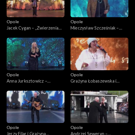
Opole
Opole
Jacek Cygan – „Zwierzenia
Mieczysław Szcześniak –
Ryśka, czyli jedzie pociąg”. 62.
„Przyszli o zmroku”. 62.
KFPP: Koncert „Trzy
KFPP: Koncert „Trzy
ćwiartki Jacka Cygana”
ćwiartki Jacka Cygana”
Opole
Opole
Anna Jurksztowicz –
Grażyna Łobaszewska i
„Diamentowy kolczyk” i "Stan
Stanisław Soyka – „Czas nas
pogody". 62. KFPP: Koncert
uczy pogody”. 62. KFPP:
„Trzy ćwiartki Jacka Cygana”
Koncert „Trzy ćwiartki Jacka
Cygana”
Opole
Opole
Jerzy Filar i Grażyna
Andrzej Seweryn –