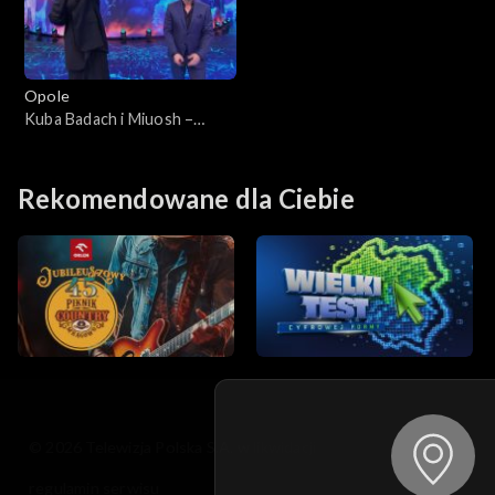
Opole
Kuba Badach i Miuosh –
„Kiedy byłem małym
chłopcem”. 62. KFPP:
Koncert „Debiuty”
Rekomendowane dla Ciebie
© 2026 Telewizja Polska S.A. w likwidacji
regulamin serwisu