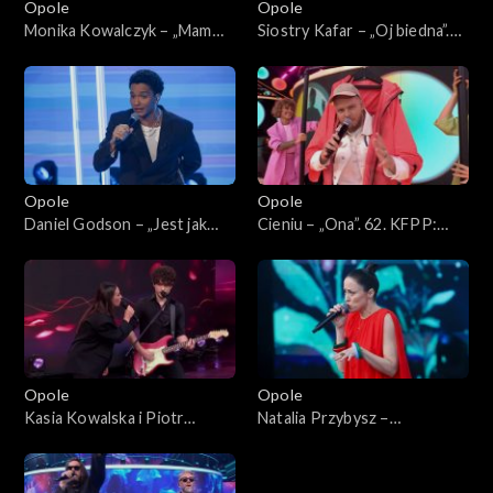
Opole
Opole
Monika Kowalczyk – „Mam
Siostry Kafar – „Oj biedna”.
coś”. 62. KFPP: Koncert
62. KFPP: Koncert „Debiuty”
„Debiuty”
Opole
Opole
Daniel Godson – „Jest jak
Cieniu – „Ona”. 62. KFPP:
jest”. 62. KFPP: Koncert
Koncert „Debiuty”
„Debiuty”
Opole
Opole
Kasia Kowalska i Piotr
Natalia Przybysz –
Nalepa – „Gdybyś kochał, hej”.
„Poszłabym za tobą”. 62.
62. KFPP: Koncert „Debiuty”
KFPP: Koncert „Debiuty”