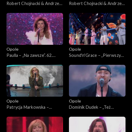
Robert Chojnacki & Andrzej
Robert Chojnacki & Andrzej
Piaseczny – „Mój dobry duch”
Piaseczny – „Budzikom
i „Prawie do nieba”. 62. KFPP:
śmierć” i „Niecierpliwi”. 62.
Koncert „Premiery”
KFPP: Koncert „Premiery”
Opole
Opole
Paulla – „Na zawsze”. 62.
Sound'n'Grace – „Pierwszy
KFPP: Koncert „Premiery”
krok”. 62. KFPP: Koncert
„Premiery”
Opole
Opole
Patrycja Markowska –
Dominik Dudek – „Też
„Miłość, wiara, Nadzieja”. 62.
będziemy tęsknić”. 62. KFPP:
KFPP: Koncert „Premiery”
Koncert „Premiery”