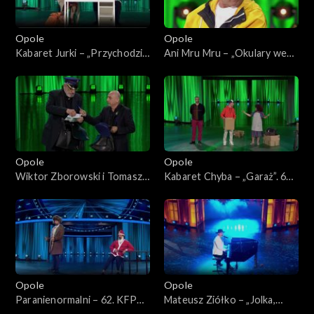
Opole
Opole
Kabaret Jurki – „Przychodzi
Ani Mru Mru – „Okulary we
baba do lekarza”. 62. KFPP:
mgle”. 62. KFPP:
„KabareTYM”
„KabareTYM”
Opole
Opole
Wiktor Zborowski i Tomasz
Kabaret Chyba – „Garaż”. 62.
Sapryk – „Listonosze”. 62.
KFPP: „KabareTYM”
KFPP: „KabareTYM”
Opole
Opole
Paranienormalni – 62. KFPP:
Mateusz Ziółko – „Jolka,