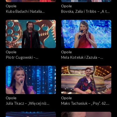
Opole
Opole
Kuba Badach i Natalia
Bovska, Zalia i Tribbs – „A ty
Kukulska – „Ktoś między
się Ziemio nie bój”. 62. KFPP:
nami”. 62. KFPP: Koncert
Koncert „Debiuty”
„Debiuty”
Opole
Opole
Piotr Cugowski –
Mela Koteluk i Zazula –
„Zegarmistrz światła”. 62.
„Pośrodku świata”. 62. KFPP:
KFPP: Koncert „Debiuty”
Koncert „Debiuty”
Opole
Opole
Julia Tkacz – „Więcej niż
Maks Tachasiuk – „Psy”. 62.
głos”. 62. KFPP: Koncert
KFPP: Koncert „Debiuty”
„Debiuty”