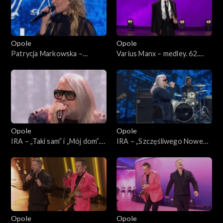
Opole
Opole
Patrycja Markowska –
Varius Manx – medley. 62.
„Jeszcze raz” i „Księżycowy”.
KFPP: Koncert
62. KFPP: Koncert
„SuperJedynki”
„SuperJedynki”
Opole
Opole
IRA – „Taki sam” i „Mój dom”.
IRA – „Szczęśliwego Nowego
62. KFPP: Koncert
Jorku”. 62. KFPP: Koncert
„SuperJedynki”
„SuperJedynki”
Opole
Opole