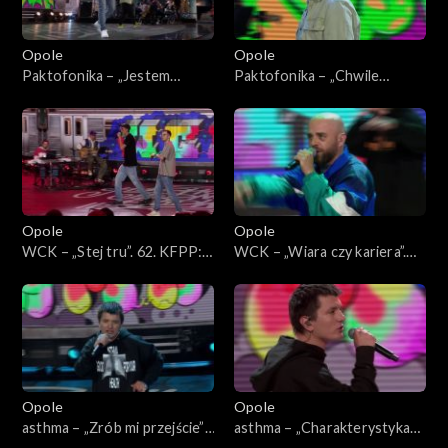
Opole
Opole
Paktofonika – „Jestem
Paktofonika – „Chwile
Bogiem”. 62. KFPP: Koncert
ulotne”. 62. KFPP: Koncert
„Hip-hop. Jedno podwórko”
„Hip-hop. Jedno podwórko”
Opole
Opole
WCK – „Stej tru”. 62. KFPP:
WCK – „Wiara czy kariera”.
Koncert „Hip-hop. Jedno
62. KFPP: Koncert „Hip-hop.
podwórko”
Jedno podwórko”
Opole
Opole
asthma – „Zrób mi przejście”.
asthma – „Charakterystyka