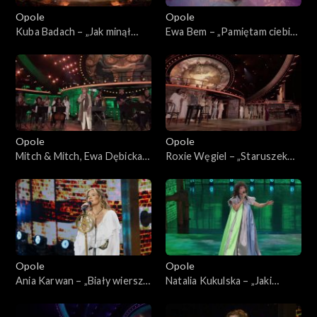
Opole 2003
Opole
Opole
Kuba Badach – „Jak minął
Ewa Bem – „Pamiętam ciebie
dzień”. 62. KFPP: „Małe
z tamtych lat”. 62. KFPP:
tęsknoty – koncert pamięci
„Małe tęsknoty – koncert
Wojciecha Trzcińskiego”
pamięci Wojciecha
Trzcińskiego”
Opole
Opole
Mitch & Mitch, Ewa Dębicka-
Roxie Węgiel – „Staruszek
Brzozowska i Bunio – medley.
świat”. 62. KFPP: „Małe
62. KFPP: „Małe tęsknoty –
tęsknoty – koncert pamięci
koncert pamięci Wojciecha
Wojciecha Trzcińskiego”
Trzcińskiego”
Opole
Opole
Ania Karwan – „Biały wiersz
Natalia Kukulska – „Jaki
od ciebie”. 62. KFPP: „Małe
jesteś, jeszcze nie wiem”. 62.
tęsknoty – koncert pamięci
KFPP: „Małe tęsknoty –