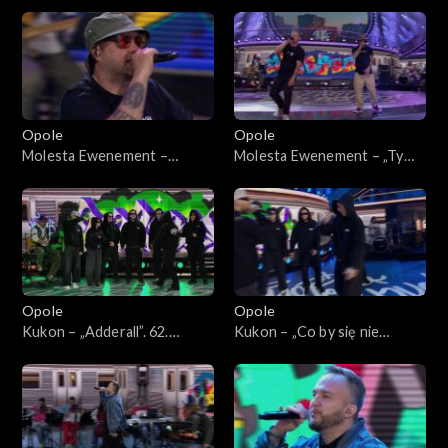
62. KFPP: Koncert „Hip-hop.
bloku”. 62. KFPP: Koncert
Jedno podwórko”
„Hip-hop. Jedno podwórko”
Opole
Opole
Molesta Ewenement –
Molesta Ewenement – „Ty
„Muzyka miasta”. 62. KFPP:
wiesz, że”. 62. KFPP: Koncert
Koncert „Hip-hop. Jedno
„Hip-hop. Jedno podwórko”
podwórko”
Opole
Opole
Kukon – „Adderall”. 62.
Kukon – „Co by się nie
KFPP: Koncert „Hip-hop.
działo”. 62. KFPP: Koncert
Jedno podwórko”
„Hip-hop. Jedno podwórko”