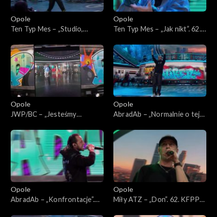
Opole
Opole
Ten Typ Mes – „Studio,
Ten Typ Mes – „Jak nikt”. 62.
scena, łóżko”. 62. KFPP:
KFPP: Koncert „Hip-hop.
Koncert „Hip-hop. Jedno
Jedno podwórko”
podwórko”
Opole
Opole
JWP/BC – „Jesteśmy
AbradAb – „Normalnie o tej
wszędzie” i „Szesnastki”. 62.
porze”. 62. KFPP: Koncert
KFPP: Koncert „Hip-hop.
„Hip-hop. Jedno podwórko”
Jedno podwórko”
Opole
Opole
AbradAb – „Konfrontacje”.
Miły ATZ – „Don”. 62. KFPP:
62. KFPP: Koncert „Hip-hop.
Koncert „Hip-hop. Jedno