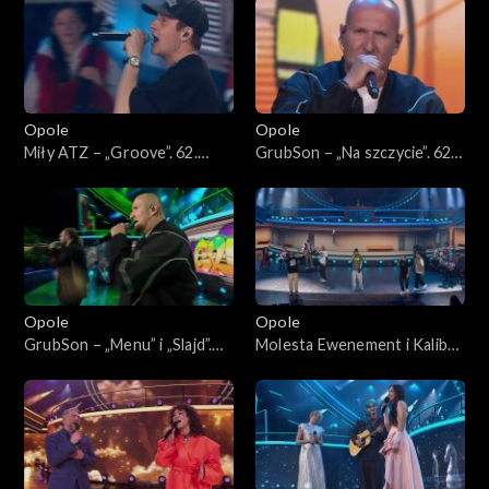
Jedno podwórko”
podwórko”
Opole
Opole
Miły ATZ – „Groove”. 62.
GrubSon – „Na szczycie”. 62.
KFPP: Koncert „Hip-hop.
KFPP: Koncert „Hip-hop.
Jedno podwórko”
Jedno podwórko”
Opole
Opole
GrubSon – „Menu” i „Slajd”.
Molesta Ewenement i Kaliber
62. KFPP: Koncert „Hip-hop.
44 – „Ten Styl Ten Rap”. 62.
Jedno podwórko”
KFPP: Koncert „Hip-hop.
Jedno podwórko”