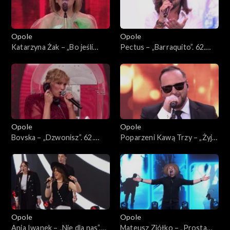
Opole
Opole
Katarzyna Żak – „Bo jeśli
Pectus – „Barraquito”. 62.
miłość ma kres”. 62. KFPP:
KFPP: Koncert „Premiery”
Koncert „Premiery”
Opole
Opole
Bovska – „Dzwonisz”. 62.
Poparzeni Kawą Trzy – „Żyje
KFPP: Koncert „Premiery”
się raz”. 62. KFPP: Koncert
„Premiery”
Opole
Opole
Ania Iwanek – „Nie dla nas”.
Mateusz Ziółko – „Prosta