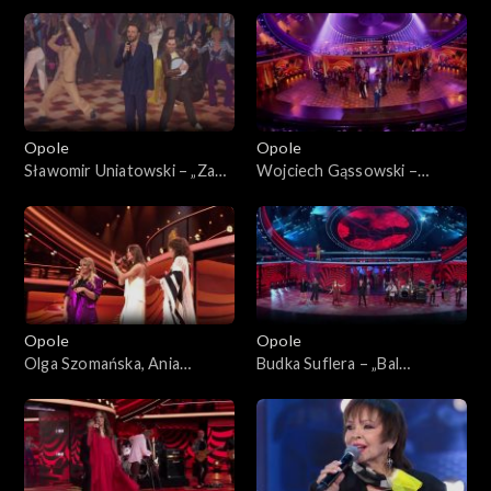
„KabareTYM”
Jolka pamiętasz”. 62. KFPP:
Koncert „Zróbmy więc
prywatkę”
Opole
Opole
Sławomir Uniatowski – „Za
Wojciech Gąssowski –
Tobą pójdę jak na bal”. 62.
„Gdzie się podziały tamte
KFPP: Koncert „Zróbmy
prywatki”. 62. KFPP: Koncert
więc prywatkę”
„Zróbmy więc prywatkę”
Opole
Opole
Olga Szomańska, Ania
Budka Suflera – „Bal
Iwanek, Ania Rusowicz i
wszystkich świętych”. 62.
Sławek Uniatowski –
KFPP: Koncert „Zróbmy
„Chałupy welcome to”. 62.
więc prywatkę”
KFPP: Koncert „Zróbmy
więc prywatkę”