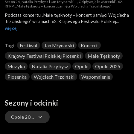
Sezon 24, Natalia Przybysz i Jan Młynarski – „Odpływają kawiarenki”. 62.
KFPP: „Małe tęsknoty – koncert pamięci Wojciecha Trzcińskiego”
Podczas koncertu „Małe tęsknoty – koncert pamięci Wojciecha
Trzcińskiego” w ramach 62. Krajowego Festiwalu Polskiej
Piosenki w Opolu Natalia Przybysz i Jan Młynarski wykonali
więcej
piosenkę „Odpływają kawiarenki”.
Tagi:
Festiwal
Jan Młynarski
Koncert
Krajowy Festiwal Polskiej Piosenki
Małe Tęsknoty
Muzyka
Natalia Przybysz
Opole
Opole 2025
Piosenka
Wojciech Trzciński
Wspomnienie
Sezony i odcinki
Opole 2025 – występy
Opole 2026