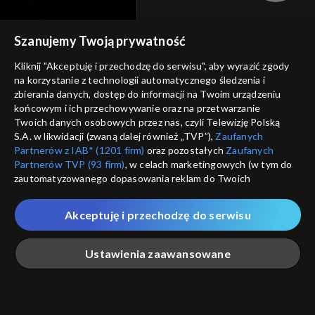
cennik
GEOLOKALIZ
Szanujemy Twoją prywatność
polityka prywatności
ŁĄCZYSZ SIĘ SPOZA 
Kliknij "Akceptuję i przechodzę do serwisu", aby wyrazić zgody
moje zgody
na korzystanie z technologii automatycznego śledzenia i
Kraj, z którego się łączys
zbierania danych, dostęp do informacji na Twoim urządzeniu
Zjednoczone , w związku z czy
pomoc
końcowym i ich przechowywanie oraz na przetwarzanie
na platformie TVP VOD
Twoich danych osobowych przez nas, czyli Telewizję Polską
nieodstępna. Sprawdź, które m
kontakt
S.A. w likwidacji (zwaną dalej również „TVP”),
Zaufanych
obejrzeć.
Partnerów z IAB* (1201 firm)
oraz pozostałych
Zaufanych
voucher
Partnerów TVP (93 firm)
, w celach marketingowych (w tym do
Nie pokazuj pon
dostępność
zautomatyzowanego dopasowania reklam do Twoich
zainteresowań i mierzenia ich skuteczności) i pozostałych,
informacje o dostawcy usług
które wskazujemy poniżej, a także zgody na udostępnianie
Akceptuję i przechodzę do serwisu
ANULUJ
SP
przez nas identyfikatora PPID do Google.
Twoje dane osobowe zbierane podczas odwiedzania przez
Ustawienia zaawansowane
Ciebie naszych
poszczególnych serwisów
zwanych dalej
„Portalem”, w tym informacje zapisywane za pomocą
technologii takich jak: pliki cookie, sygnalizatory WWW lub
innych podobnych technologii umożliwiających świadczenie
Główna
Szukaj
Moja lista
Na żywo
Więcej
dopasowanych i bezpiecznych usług, personalizację treści