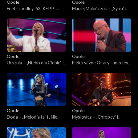
Opole
Opole
Feel – medley. 62. KFPP:
Maciej Maleńczuk – „Synu” i
Koncert „SuperJedynki”
„Gdzie są moi przyjaciele”. 62.
KFPP: Koncert
„SuperJedynki”
Opole
Opole
Urszula – „Niebo dla Ciebie” i
Elektryczne Gitary – medley.
„Dmuchawce, latawce, wiatr”.
62. KFPP: Koncert
62. KFPP: Koncert
„SuperJedynki”
„SuperJedynki”
Opole
Opole
Doda – „Melodia ta” i „Nie
Myslovitz – „Chłopcy” i
żałuję”. 62. KFPP: Koncert
„Długość dźwięku
„SuperJedynki”
samotności”. 62. KFPP:
Koncert „SuperJedynki”