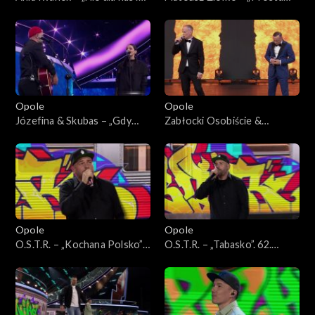
62. KFPP: Koncert
piosenka o miłości”. 62.
„Premiery”
KFPP: Koncert „Premiery”
Opole
Opole
Józefina & Skubas – „Gdy
Zabłocki Osobiście &
jest brzydko”. 62. KFPP:
Czesław Mozil – „Ławeczka”.
Koncert „Premiery”
62. KFPP: Koncert
„Premiery”
Opole
Opole
O.S.T.R. – „Kochana Polsko”.
O.S.T.R. – „Tabasko”. 62.
62. KFPP: Koncert „Hip-hop.
KFPP: Koncert „Hip-hop.
Jedno podwórko”
Jedno podwórko”