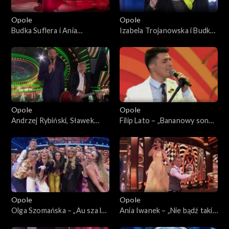
Opole
Opole
Budka Suflera i Ania
Izabela Trojanowska i Budka
Rusowicz – „Takie tango”. 62.
Suflera – „Tyle samo prawd
KFPP: Koncert „Zróbmy
ile kłamstw”. 62. KFPP:
więc prywatkę”
Koncert „Zróbmy więc
prywatkę”
Opole
Opole
Andrzej Rybiński, Sławek
Filip Lato – „Bananowy song”.
Uniatowski i Mateusz Ziółko
62. KFPP: Koncert „Zróbmy
– „Czas relaksu”. 62. KFPP:
więc prywatkę”
Koncert „Zróbmy więc
prywatkę”
Opole
Opole
Olga Szomańska – „Au sza la
Ania Iwanek – „Nie bądź taki
la la”. 62. KFPP: Koncert
szybki Bill”. 62. KFPP: