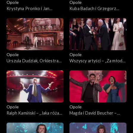
Opole
Opole
Krystyna Prońko i Jan
Kuba Badach i Grzegorz
Borysewicz – „W jakim obcym
Turnau – „Małe tęsknoty”. 62.
domu”. 62. KFPP: „Małe
KFPP: „Małe tęsknoty –
tęsknoty – koncert pamięci
koncert pamięci Wojciecha
Wojciecha Trzcińskiego”
Trzcińskiego”
Opole
Opole
Urszula Dudziak, Orkiestra
Wszyscy artyści – „Za młodzi,
ASZ i Henryk Miśkiewicz –
za starzy”. 62. KFPP:
medley instrumentalny. 62.
Koncert „Trzy ćwiartki Jacka
KFPP: „Małe tęsknoty –
Cygana”
koncert pamięci Wojciecha
Trzcińskiego”
Opole
Opole
Ralph Kamiński – „Jaka róża
Magda i David Beucher –
taki cierń”. 62. KFPP:
„Con Amore”. 62. KFPP:
Koncert „Trzy ćwiartki Jacka
Koncert „Trzy ćwiartki Jacka
Cygana”
Cygana”