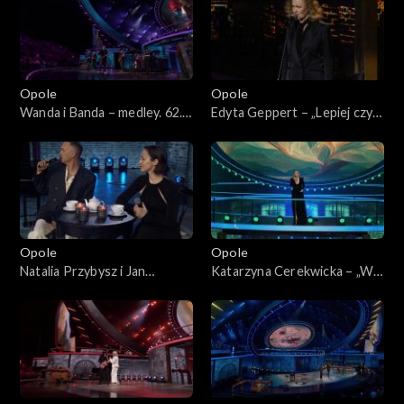
Wojciecha Trzcińskiego”
koncert pamięci Wojciecha
Trzcińskiego”
Opole
Opole
Wanda i Banda – medley. 62.
Edyta Geppert – „Lepiej czyli
KFPP: „Małe tęsknoty –
horyzont”. 62. KFPP: „Małe
koncert pamięci Wojciecha
tęsknoty – koncert pamięci
Trzcińskiego”
Wojciecha Trzcińskiego”
Opole
Opole
Natalia Przybysz i Jan
Katarzyna Cerekwicka – „W
Młynarski – „Odpływają
cieniu dobrego drzewa”. 62.
kawiarenki”. 62. KFPP: „Małe
KFPP: „Małe tęsknoty –
tęsknoty – koncert pamięci
koncert pamięci Wojciecha
Wojciecha Trzcińskiego”
Trzcińskiego”