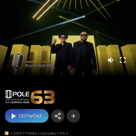
Opole
ODTWÓRZ
2025
Polska
rozrywka
5m