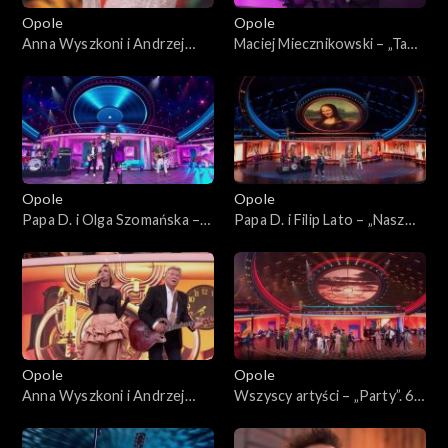
Opole
Opole
Anna Wyszkoni i Andrzej
Maciej Miecznikowski – „Ta
Rybiński – „Czy ten pan i pani
dziewczyna”. 62. KFPP:
są w sobie zakochani?”. 62.
Koncert „Zróbmy więc
KFPP: Koncert „Zróbmy
prywatkę”
więc prywatkę”
Opole
Opole
Papa D. i Olga Szomańska –
Papa D. i Filip Lato – „Nasz
„Maxi singiel”. 62. KFPP:
Disneyland”. 62. KFPP:
Koncert „Zróbmy więc
Koncert „Zróbmy więc
prywatkę”
prywatkę”
Opole
Opole
Anna Wyszkoni i Andrzej
Wszyscy artyści – „Party”. 62.
Rybiński – „Nie liczę godzin i
KFPP: Koncert „Zróbmy
lat”. 62. KFPP: Koncert
więc prywatkę”