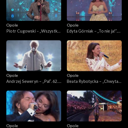
Opole
Opole
Piotr Cugowski – „Wszystko
Edyta Górniak – „To nie ja!”.
ma swój czas”. 62. KFPP:
62. KFPP: Koncert „Trzy
Koncert „Trzy ćwiartki Jacka
ćwiartki Jacka Cygana”
Cygana”
Opole
Opole
Andrzej Seweryn – „Pal”. 62.
Beata Rybotycka – „Chwytaj
KFPP: Koncert „Trzy
dzień”. 62. KFPP: Koncert
ćwiartki Jacka Cygana”
„Trzy ćwiartki Jacka Cygana”
Opole
Opole