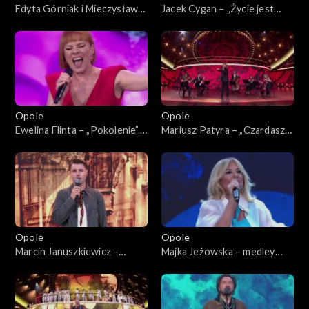
Edyta Górniak i Mieczysław
Jacek Cygan – „Życie jest
Szcześniak – „Dumka na dwa
nowelą”. 62. KFPP: Koncert
serca”. 62. KFPP: Koncert
„Trzy ćwiartki Jacka Cygana”
„Trzy ćwiartki Jacka Cygana”
Opole
Opole
Ewelina Flinta – „Pokolenie”.
Mariusz Patyra – „Czardasz
62. KFPP: Koncert „Trzy
Montiego”. 62. KFPP:
ćwiartki Jacka Cygana”
Koncert „Trzy ćwiartki Jacka
Cygana”
Opole
Opole
Marcin Januszkiewicz –
Majka Jeżowska – medley
„C'est la vie”. 62. KFPP:
piosenek dziecięcych. 62.
Koncert „Trzy ćwiartki Jacka
KFPP: Koncert „Trzy
Cygana”
ćwiartki Jacka Cygana”