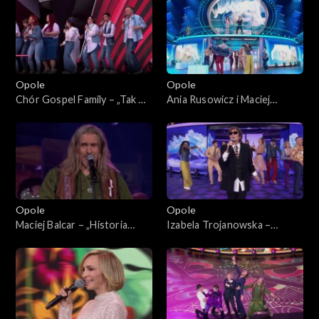
„Zróbmy więc prywatkę”
Koncert „Zróbmy więc
prywatkę”
Opole
Opole
Chór Gospel Family – „Tak mi
Ania Rusowicz i Maciej
źle, tak mi szaro”. 62. KFPP:
Miecznikowski – „Wszystko
Koncert „Zróbmy więc
mi mówi, że mnie ktoś
prywatkę”
pokochał”. 62. KFPP:
Koncert „Zróbmy więc
prywatkę”
Opole
Opole
Maciej Balcar – „Historia
Izabela Trojanowska –
jednej znajomości”. 62. KFPP:
„Wszystko czego dziś chcę”.
Koncert „Zróbmy więc
62. KFPP: Koncert „Zróbmy
prywatkę”
więc prywatkę”