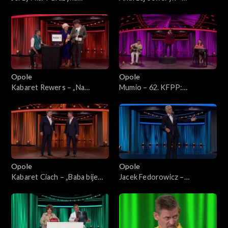
Łobaszewska – „Za szybą”.
„Łatwopalni”. 62. KFPP:
62. KFPP: Koncert „Trzy
Koncert „Trzy ćwiartki Jacka
ćwiartki Jacka Cygana”
Cygana”
Opole
Opole
Kabaret Rewers – „Na
Mumio – 62. KFPP:
zakupach”. 62. KFPP:
„KabareTYM”
„KabareTYM”
Opole
Opole
Kabaret Ciach – „Baba bije
Jacek Fedorowicz –
chłopa”. 62. KFPP:
monolog. 62. KFPP:
„KabareTYM”
„KabareTYM”