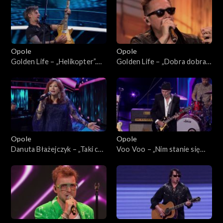
„Zróbmy więc prywatkę”
Opole
Opole
Golden Life – „Helikopter”.
Golden Life – „Dobra dobra
62. KFPP: Koncert
dobra”. 62. KFPP: Koncert
„SuperJedynki”
„SuperJedynki”
Opole
Opole
Danuta Błażejczyk – „Taki cud
Voo Voo – „Nim stanie się
i miód”. 62. KFPP: Koncert
tak” i „Gdybym”. 62. KFPP:
„SuperJedynki”
Koncert „SuperJedynki”