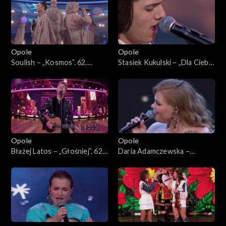
Opole
Opole
Soulish – „Kosmos”. 62.
Stasiek Kukulski – „Dla Ciebie
KFPP: Koncert „Debiuty”
bym mógł”. 62. KFPP:
Koncert „Debiuty”
Opole
Opole
Błażej Latos – „Głośniej”. 62.
Daria Adamczewska –
KFPP: Koncert „Debiuty”
„Pamiętaj”. 62. KFPP:
Koncert „Debiuty”