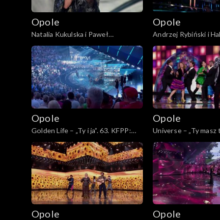
Opole
Opole
Natalia Kukulska i Paweł
Andrzej Rybiński i H
Tomaszewski – „Tylko mnie poproś
– „Czas relaksu”. 63.
do tańca”. 63. KFPP: Koncert
Koncert „Autobiograf
„Autobiografia. Jubileusz Bogdana
Bogdana Olewicza”
Olewicza”
Opole
Opole
Golden Life – „Ty i ja”. 63. KFPP:
Universe – „Ty masz t
Koncert „Autobiografia. Jubileusz
żaba”. 63. KFPP: Kon
Bogdana Olewicza”
„Autobiografia. Jubi
Olewicza”
Opole
Opole