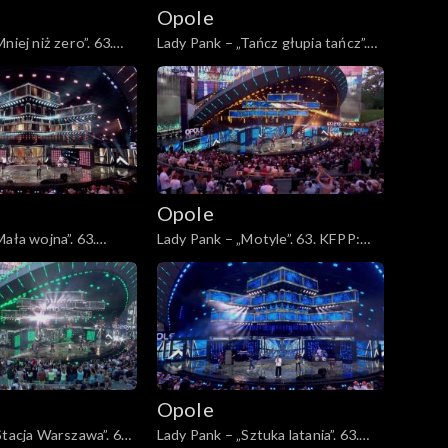
Opole
niej niż zero”. 63.
Lady Pank – „Tańcz głupia tańcz”.
sz 45-lecia zespołu
63. KFPP: Jubileusz 45-lecia
zespołu Lady Pank
Opole
ała wojna”. 63.
Lady Pank – „Motyle”. 63. KFPP:
sz 45-lecia zespołu
Jubileusz 45-lecia zespołu Lady
Pank
Opole
Stacja Warszawa”. 63.
Lady Pank – „Sztuka latania”. 63.