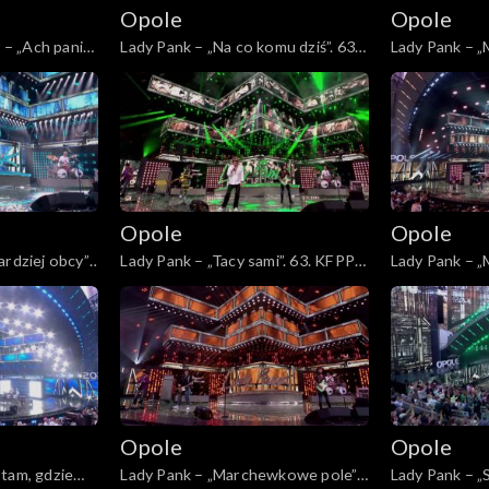
Opole
Opole
– „Ach panie,
Lady Pank – „Na co komu dziś”. 63.
Lady Pank – „M
„Kiedy mnie
KFPP: Jubileusz 45-lecia zespołu
KFPP: Jubileu
ncert w
Lady Pank
Lady Pank
r i Agnieszce
Opole
Opole
rdziej obcy”.
Lady Pank – „Tacy sami”. 63. KFPP:
Lady Pank – „M
5-lecia
Jubileusz 45-lecia zespołu Lady
KFPP: Jubileu
Pank
Lady Pank
łe 45!
m
Opole
Opole
tam, gdzie
Lady Pank – „Marchewkowe pole”.
Lady Pank – „