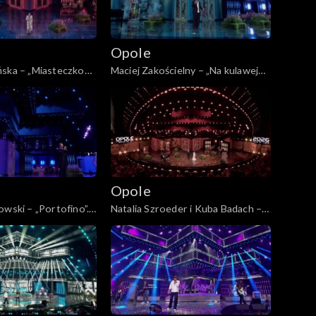
Opole
ńska – „Miasteczko
Maciej Zakościelny – „Na kulawej
P: „Kiedy mnie już nie
naszej barce”. 63. KFPP: „Kiedy
ncert w hołdzie
mnie już nie będzie...”. Koncert w
 i Agnieszce
hołdzie Magdzie Umer i Agnieszce
Osieckiej
Opole
owski – „Portofino”.
Natalia Szroeder i Kuba Badach –
edy mnie już nie
„W żółtych płomieniach liści”. 63.
ncert w hołdzie
KFPP: „Kiedy mnie już nie będzie...”.
 i Agnieszce
Koncert w hołdzie Magdzie Umer i
Agnieszce Osieckiej