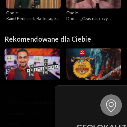
Opole
Opole
Kamil Bednarek, Backstage
Doda – „Czas nas uczy
Brassband – „Dzisiaj, jutro,
pogody”. 63. KFPP: Koncert
zawsze”. 63. KFPP: Koncert
„Debiuty”
„Debiuty”
Rekomendowane dla Ciebie
© 2026 Telewizja Polska S.A. w likwidacji
regulamin serwisu
cennik