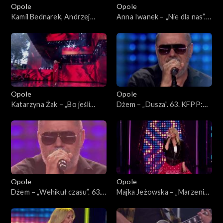
Opole
Opole
Kamil Bednarek, Andrzej
Anna Iwanek – „Nie dla nas”.
Krzywy i Patrycja Markowska
63. KFPP: Koncert
– „Fale”. 63. KFPP: Koncert
„Premiery”
„Premiery”
Opole
Opole
Katarzyna Żak – „Bo jeśli
Dżem – „Dusza”. 63. KFPP:
miłość ma kres”. 63. KFPP:
Koncert „SuperJedynki”
Koncert „Premiery”
Opole
Opole
Dżem – „Wehikuł czasu”. 63.
Majka Jeżowska – „Marzenia
KFPP: Koncert
się spełniają”, „A wolę moją
„SuperJedynki”
mamę”. 63. KFPP: Koncert