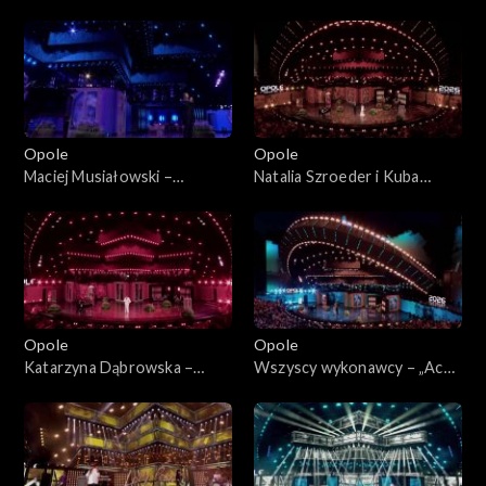
63. KFPP: „Kiedy mnie już nie
KFPP: „Kiedy mnie już nie
będzie...”. Koncert w hołdzie
będzie...”. Koncert w hołdzie
Magdzie Umer i Agnieszce
Magdzie Umer i Agnieszce
Osieckiej
Osieckiej
Opole
Opole
Maciej Musiałowski –
Natalia Szroeder i Kuba
„Portofino”. 63. KFPP:
Badach – „W żółtych
„Kiedy mnie już nie będzie...”.
płomieniach liści”. 63. KFPP:
Koncert w hołdzie Magdzie
„Kiedy mnie już nie będzie...”.
Umer i Agnieszce Osieckiej
Koncert w hołdzie Magdzie
Umer i Agnieszce Osieckiej
Opole
Opole
Katarzyna Dąbrowska –
Wszyscy wykonawcy – „Ach
„Niech żyje bal”. 63. KFPP:
panie, panowie”. 63. KFPP:
„Kiedy mnie już nie będzie...”.
„Kiedy mnie już nie będzie...”.
Koncert w hołdzie Magdzie
Koncert w hołdzie Magdzie
Umer i Agnieszce Osieckiej
Umer i Agnieszce Osieckiej