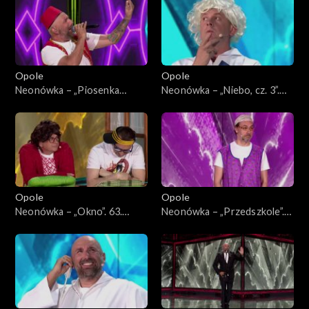
Opole
Opole
Neonówka – „Piosenka
Neonówka – „Niebo, cz. 3”.
turecka”. 63. KFPP: 26 lat
63. KFPP: 26 lat kabaretu
kabaretu Neo-Nówka
Neo-Nówka
Opole
Opole
Neonówka – „Okno”. 63.
Neonówka – „Przedszkole”.
KFPP: 26 lat kabaretu Neo-
63. KFPP: 26 lat kabaretu
Nówka
Neo-Nówka