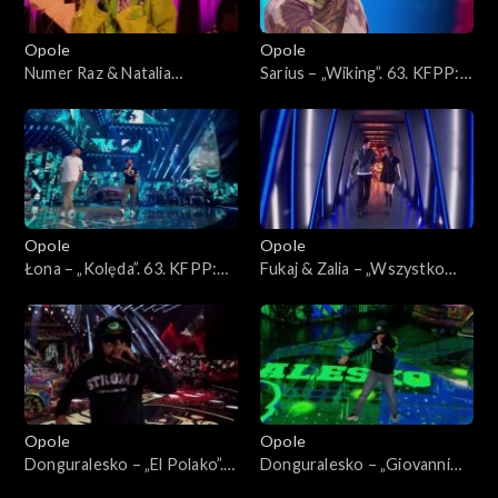
Opole
Opole
Numer Raz & Natalia
Sarius – „Wiking”. 63. KFPP:
Kukulska – „Szczęście”. 63.
Koncert „Hip-hop. Jedno
KFPP: Koncert „Hip-hop.
podwórko 2”
Jedno podwórko 2”
Opole
Opole
Łona – „Kolęda”. 63. KFPP:
Fukaj & Zalia – „Wszystko
Koncert „Hip-hop. Jedno
znika przy tobie”. 63. KFPP:
podwórko 2”
Koncert „Hip-hop. Jedno
podwórko 2”
Opole
Opole
Donguralesko – „El Polako”.
Donguralesko – „Giovanni
63. KFPP: Koncert „Hip-hop.
dziadzia”. 63. KFPP: Koncert