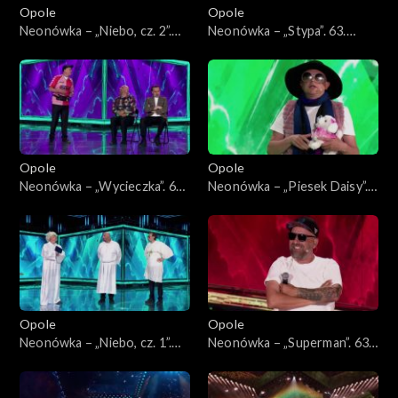
Opole
Opole
Neonówka – „Niebo, cz. 2”.
Neonówka – „Stypa”. 63.
63. KFPP: 26 lat kabaretu
KFPP: 26 lat kabaretu Neo-
Neo-Nówka
Nówka
Opole
Opole
Neonówka – „Wycieczka”. 63.
Neonówka – „Piesek Daisy”.
KFPP: 26 lat kabaretu Neo-
63. KFPP: 26 lat kabaretu
Nówka
Neo-Nówka
Opole
Opole
Neonówka – „Niebo, cz. 1”.
Neonówka – „Superman”. 63.
63. KFPP: 26 lat kabaretu
KFPP: 26 lat kabaretu Neo-
Neo-Nówka
Nówka