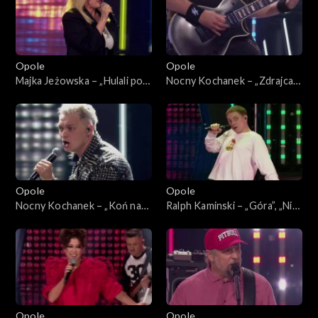
„SuperJedynki”
Opole
Opole
Majka Jeżowska – „Hulali po
Nocny Kochanek – „Zdrajca
polu”. 63. KFPP: Koncert
metalu”. 63. KFPP: Koncert
„SuperJedynki”
„SuperJedynki”
Opole
Opole
Nocny Kochanek – „Koń na
Ralph Kaminski – „Góra”, „Nie
białym rycerzu”. 63. KFPP:
bój się na zapas”, „Bal u
Koncert „SuperJedynki”
Rafała”. 63. KFPP: Koncert
„SuperJedynki”
Opole
Opole