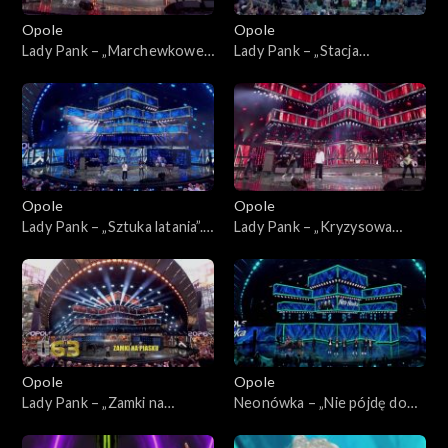
Opole
Opole
Lady Pank – „Marchewkowe
Lady Pank – „Stacja
pole”. 63. KFPP: Jubileusz 45-
Warszawa”. 63. KFPP:
lecia zespołu Lady Pank
Jubileusz 45-lecia zespołu
Lady Pank
Opole
Opole
Lady Pank – „Sztuka latania”.
Lady Pank – „Kryzysowa
63. KFPP: Jubileusz 45-lecia
narzeczona”. 63. KFPP:
zespołu Lady Pank
Jubileusz 45-lecia zespołu
Lady Pank
Opole
Opole
Lady Pank – „Zamki na
Neonówka – „Nie pójdę do
piasku”. 63. KFPP: Jubileusz
nieba”. 63. KFPP: 26 lat
45-lecia zespołu Lady Pank
kabaretu Neo-Nówka