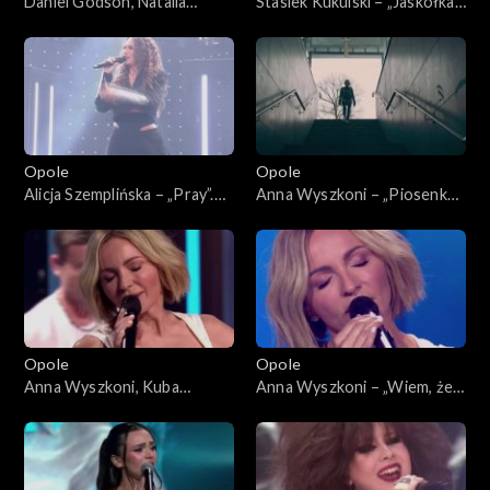
Daniel Godson, Natalia
Stasiek Kukulski – „Jaskółka”.
Szroeder – „Spójrz”. 63.
63. KFPP: Koncert „Debiuty”
KFPP: Koncert „Debiuty”
Opole
Opole
Alicja Szemplińska – „Pray”.
Anna Wyszkoni – „Piosenka
63. KFPP: Koncert „Debiuty”
młodych spadochroniarzy”.
63. KFPP: Koncert „Debiuty”
Opole
Opole
Anna Wyszkoni, Kuba
Anna Wyszkoni – „Wiem, że
Badach – „Czy ten pan i pani”.
jesteś tam”. 63. KFPP:
63. KFPP: Koncert „Debiuty”
Koncert „Debiuty”