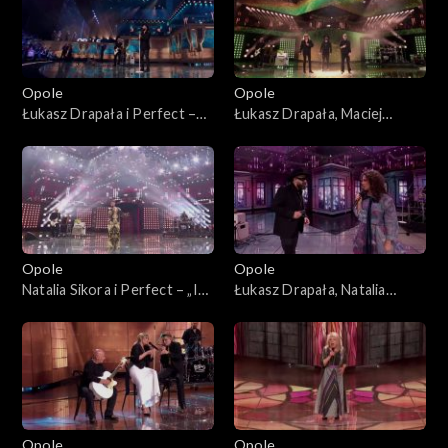
Opole
Opole
Łukasz Drapała i Perfect –
Łukasz Drapała, Maciej
„Nie płacz Ewka”. 63. KFPP:
Balcar, Kuba Badach i Perfect
Koncert „Autobiografia.
– „Autobiografia”. 63. KFPP:
Jubileusz Bogdana Olewicza”
Koncert „Autobiografia.
Jubileusz Bogdana Olewicza”
Opole
Opole
Natalia Sikora i Perfect – „Idź
Łukasz Drapała, Natalia
precz”. 63. KFPP: Koncert
Kukulska i Perfect –
„Autobiografia. Jubileusz
„Niewiele ci mogę dać”. 63.
Bogdana Olewicza”
KFPP: Koncert
„Autobiografia. Jubileusz
Bogdana Olewicza”
Opole
Opole