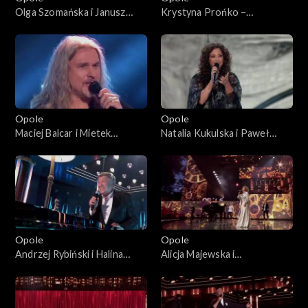
Olga Szomańska i Janusz
Krystyna Prońko –
Radek– „Kołysanka dla
„Modlitwa o miłość
nieznajomej”. 63. KFPP:
prawdziwą”. 63. KFPP:
Koncert „Autobiografia.
Koncert „Autobiografia.
Jubileusz Bogdana Olewicza”
Jubileusz Bogdana Olewicza”
Opole
Opole
Maciej Balcar i Mietek
Natalia Kukulska i Paweł
Szcześniak – „Niepokonani”.
Tomaszewski – „Tylko mnie
63. KFPP: Koncert
poproś do tańca”. 63. KFPP:
„Autobiografia. Jubileusz
Koncert „Autobiografia.
Bogdana Olewicza”
Jubileusz Bogdana Olewicza”
Opole
Opole
Andrzej Rybiński i Halina
Alicja Majewska i
Mlynkova – „Czas relaksu”.
Włodzimierz Korcz – „Na
63. KFPP: Koncert
przekór wszystkim będę
„Autobiografia. Jubileusz
spać”. 63. KFPP: Koncert