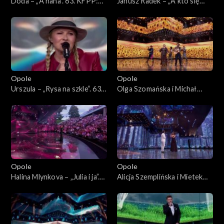
Doda – „A nana”. 63. KFPP:
Janusz Radek – „A kto się
Koncert „Autobiografia.
kocha w Tobie”. 63. KFPP:
Jubileusz Bogdana Olewicza”
Koncert „Autobiografia.
Jubileusz Bogdana Olewicza”
Opole
Opole
Urszula – „Rysa na szkle”. 63.
Olga Szomańska i Michał
KFPP: Koncert
Lech – „Żegnaj lato na rok”.
„Autobiografia. Jubileusz
63. KFPP: Koncert
Bogdana Olewicza”
„Autobiografia. Jubileusz
Bogdana Olewicza”
Opole
Opole
Halina Mlynkova – „Julia i ja”.
Alicja Szemplińska i Mietek
63. KFPP: Koncert
Szcześniak – „Moje jedyne
„Autobiografia. Jubileusz
marzenie”. 63. KFPP:
Bogdana Olewicza”
Koncert „Autobiografia.
Jubileusz Bogdana Olewicza”