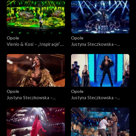
Jedno podwórko 2”
„Hip-hop. Jedno podwórko
2”
Opole
Opole
Vienio & Kosi – „Inspiracje”.
Justyna Steczkowska –
63. KFPP: Koncert „Hip-hop.
„Gaja”. 63. KFPP: Koncert
Jedno podwórko 2”
„Premiery”
Opole
Opole
Justyna Steczkowska –
Justyna Steczkowska –
„Nieznany raj”, „Poznam
„Witch Tarohoro”, „Ty
siebie”, „Domek z kart”. 63.
lustrem świata”, „Każda fala
KFPP: Koncert „Premiery”
znajdzie brzeg”. 63. KFPP:
Koncert „Premiery”