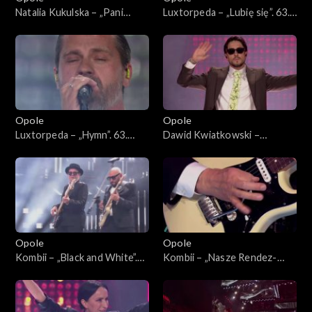
Natalia Kukulska – „Pani
Luxtorpeda – „Lubię się”. 63.
Perfect”, „Decymy”, „Im
KFPP: Koncert
więcej Ciebie tym mniej”,
„SuperJedynki”
„Kobieta”, „W biegu”,
„Dobrostan”, „Światło”, „Sexi
flexi”. 63. KFPP: Koncert
„SuperJedynki”
Opole
Opole
Luxtorpeda – „Hymn”. 63.
Dawid Kwiatkowski –
KFPP: Koncert
„Proszę tańcz”, „Pali się
„SuperJedynki”
niebo”, „Proste”. 63. KFPP:
Koncert „SuperJedynki”
Opole
Opole
Kombii – „Black and White”.
Kombii – „Nasze Rendez-
63. KFPP: Koncert
vous”. 63. KFPP: Koncert
„SuperJedynki”
„SuperJedynki”