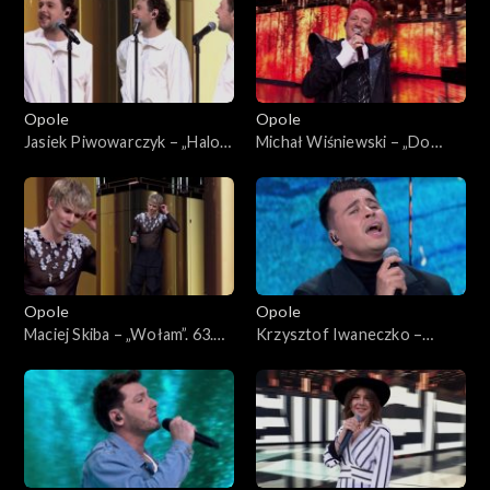
Opole
Opole
Jasiek Piwowarczyk – „Halo
Michał Wiśniewski – „Do
Houston”. 63. KFPP: Koncert
moich dzieci”. 63. KFPP:
„Premiery”
Koncert „Premiery”
Opole
Opole
Maciej Skiba – „Wołam”. 63.
Krzysztof Iwaneczko –
KFPP: Koncert „Premiery”
„Zatrzymaj się”. 63. KFPP:
Koncert „Premiery”