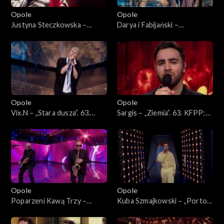
Opole
Opole
Justyna Steczkowska –
Darya i Fabijański –
„Dziewczyna szamana”, „Za
„Nieidealna”. 63. KFPP:
karę”, Oko za oko”, „Stu
Koncert „Premiery”
policjantów”. 63. KFPP:
Koncert „Premiery”
Opole
Opole
Vix.N – „Stara dusza”. 63.
Sargis – „Ziemia”. 63. KFPP:
KFPP: Koncert „Premiery”
Koncert „Premiery”
Opole
Opole
Poparzeni Kawą Trzy –
Kuba Szmajkowski – „Porto”.
„Twoje oczy”. 63. KFPP:
63. KFPP: Koncert
Koncert „Premiery”
„Premiery”