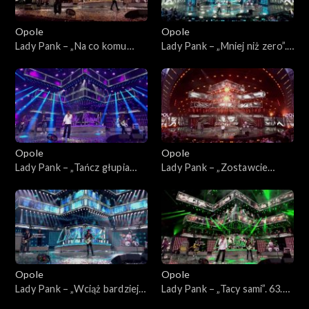
Opole
Opole
Lady Pank – „Na co komu
Lady Pank – „Mniej niż zero”.
dziś”. 63. KFPP: Jubileusz 45-
63. KFPP: Jubileusz 45-lecia
lecia zespołu Lady Pank
zespołu Lady Pank
Opole
Opole
Lady Pank – „Tańcz głupia
Lady Pank – „Zostawcie
tańcz”. 63. KFPP: Jubileusz
Titanica”. 63. KFPP: Jubileusz
45-lecia zespołu Lady Pank
45-lecia zespołu Lady Pank
Opole
Opole
Lady Pank – „Wciąż bardziej
Lady Pank – „Tacy sami”. 63.
obcy”. 63. KFPP: Jubileusz
KFPP: Jubileusz 45-lecia