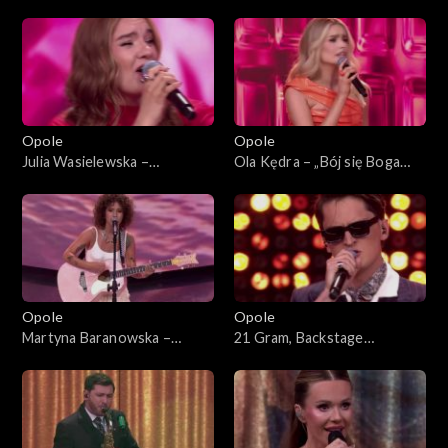
63. KFPP: Koncert „Debiuty”
planem”. 63. KFPP: Koncert
„Debiuty”
Opole
Opole
Julia Wasielewska –
Ola Kędra – „Bój się Boga
„Chciałabym Ci powiedzieć”.
dziewczyno”. 63. KFPP:
63. KFPP: Koncert „Debiuty”
Koncert „Debiuty”
Opole
Opole
Martyna Baranowska –
21 Gram, Backstage
„Serce”. 63. KFPP: Koncert
Brassband – „Może tak miało
„Debiuty”
być”. 63. KFPP: Koncert
„Debiuty”