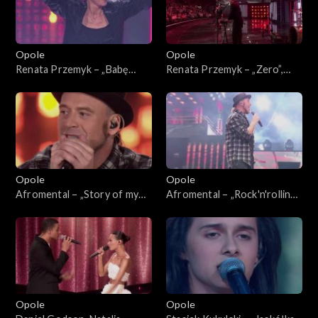
Opole
Opole
Renata Przemyk – „Babę
Renata Przemyk – „Zero”,
zesłał Bóg”. 63. KFPP:
„Kochana”. 63. KFPP:
Koncert „SuperJedynki”
Koncert „SuperJedynki”
Opole
Opole
Afromental – „Story of my
Afromental – „Rock'n'rolling
life”. 63. KFPP: Koncert
love”. 63. KFPP: Koncert
„SuperJedynki”
„SuperJedynki”
Opole
Opole