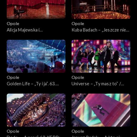
Bogdana Olewicza”
„Autobiografia. Jubileusz
Bogdana Olewicza”
Opole
Opole
Alicja Majewska i
Kuba Badach – „Jeszcze nie
Włodzimierz Korcz –
czas”. 63. KFPP: Koncert
„Pamiętam Ciebie z tamtych
„Autobiografia. Jubileusz
lat”. 63. KFPP: Koncert
Bogdana Olewicza”
„Autobiografia. Jubileusz
Bogdana Olewicza”
Opole
Opole
Golden Life – „Ty i ja”. 63.
Universe – „Ty masz to” /
KFPP: Koncert
„Głupia żaba”. 63. KFPP:
„Autobiografia. Jubileusz
Koncert „Autobiografia.
Bogdana Olewicza”
Jubileusz Bogdana Olewicza”
Opole
Opole