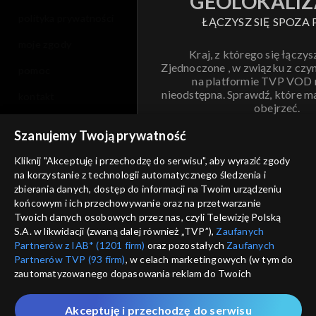
GEOLOKALIZ
polityka prywatności
ŁĄCZYSZ SIĘ SPOZA 
moje zgody
Kraj, z którego się łączys
Zjednoczone , w związku z czy
pomoc
na platformie TVP VOD
nieodstępna. Sprawdź, które m
kontakt
obejrzeć.
voucher
Szanujemy Twoją prywatność
Nie pokazuj pon
dostępność
Kliknij "Akceptuję i przechodzę do serwisu", aby wyrazić zgody
na korzystanie z technologii automatycznego śledzenia i
informacje o dostawcy usług
ANULUJ
SP
zbierania danych, dostęp do informacji na Twoim urządzeniu
końcowym i ich przechowywanie oraz na przetwarzanie
Twoich danych osobowych przez nas, czyli Telewizję Polską
S.A. w likwidacji (zwaną dalej również „TVP”),
Zaufanych
Partnerów z IAB* (1201 firm)
oraz pozostałych
Zaufanych
Partnerów TVP (93 firm)
, w celach marketingowych (w tym do
zautomatyzowanego dopasowania reklam do Twoich
zainteresowań i mierzenia ich skuteczności) i pozostałych,
które wskazujemy poniżej, a także zgody na udostępnianie
Akceptuję i przechodzę do serwisu
przez nas identyfikatora PPID do Google.