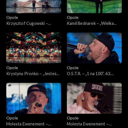
Opole
Opole
Krzysztof Cugowski –
Kamil Bednarek – „Wielka
„Ratujmy co się da”. 63. KFPP:
miłość”. 63. KFPP: Koncert
Koncert „Autobiografia.
„Autobiografia. Jubileusz
Jubileusz Bogdana Olewicza”
Bogdana Olewicza”
Opole
Opole
Krystyna Prońko – „Jesteś
O.S.T.R. – „1 na 100”. 63.
lekiem na całe zło”. 63. KFPP:
KFPP: Koncert „Hip-hop.
Koncert „Autobiografia.
Jedno podwórko 2”
Jubileusz Bogdana Olewicza”
Opole
Opole
Molesta Ewenement –
Molesta Ewenement –