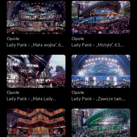
45-lecia zespołu Lady Pank
zespołu Lady Pank
Opole
Opole
Lady Pank – „Mała wojna”. 63.
Lady Pank – „Motyle”. 63.
KFPP: Jubileusz 45-lecia
KFPP: Jubileusz 45-lecia
zespołu Lady Pank
zespołu Lady Pank
Opole
Opole
Lady Pank – „Mała Lady
Lady Pank – „Zawsze tam,
Punk”. 63. KFPP: Jubileusz
gdzie Ty”. 63. KFPP:
45-lecia zespołu Lady Pank
Jubileusz 45-lecia zespołu
Lady Pank