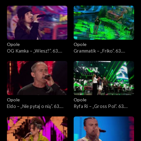
„Powrót”. 63. KFPP: Koncert
„Wiedziałem, że tak będzie”.
„Hip-hop. Jedno podwórko
63. KFPP: Koncert „Hip-hop.
2”
Jedno podwórko 2”
Opole
Opole
OG Kamka – „Wiesz?”. 63.
Grammatik – „Friko”. 63.
KFPP: Koncert „Hip-hop.
KFPP: Koncert „Hip-hop.
Jedno podwórko 2”
Jedno podwórko 2”
Opole
Opole
Eldo – „Nie pytaj o nią”. 63.
Ryfa Ri – „Gross Pol”. 63.
KFPP: Koncert „Hip-hop.
KFPP: Koncert „Hip-hop.
Jedno podwórko 2”
Jedno podwórko 2”