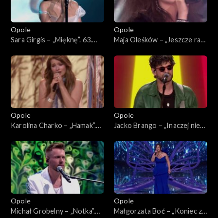
Opole
Opole
Sara Girgis – „Mięknę”. 63.
Maja Oleśków – „Jeszcze raz”.
KFPP: Koncert „Debiuty”
63. KFPP: Koncert „Debiuty”
Opole
Opole
Karolina Charko – „Hamak”.
Jacko Brango – „Inaczej nie
63. KFPP: Koncert „Debiuty”
umiem”. 63. KFPP: Koncert
„Debiuty”
Opole
Opole
Michał Grobelny – „Notka”.
Małgorzata Boć – „Koniec z