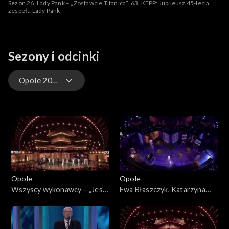
Sezon 26, Lady Pank – „Zostawcie Titanica”. 63. KFPP: Jubileusz 45-lecia
zespołu Lady Pank
Sezony i odcinki
Opole 2026 – występy
Opole 2026
Opole 2026 – występy
Opole 2025
Opole
Opole
Opole 2025 – występy
Wszyscy wykonawcy – „Jest
Ewa Błaszczyk, Katarzyna
cudnie”. 63. KFPP: „Kiedy
Dąbrowska, Olga Bończyk –
Opole 2024
mnie już nie będzie...”.
„Kiedy mnie już nie będzie”.
Koncert w hołdzie Magdzie
63. KFPP: „Kiedy mnie już nie