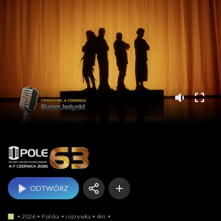
Opole
ODTWÓRZ
2026
Polska
rozrywka
4m